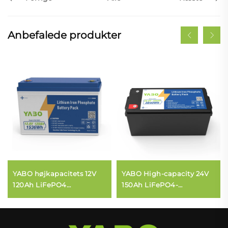
Anbefalede produkter
YABO højkapacitets 12V
YABO High-capacity 24V
120Ah LiFePO4
150Ah LiFePO4-
batteripakke dybcyklus
batteripakke
lithium-jernfosfatbatteri
Reservebatteri til
til autocampere, solceller,
hjemmets energilagring