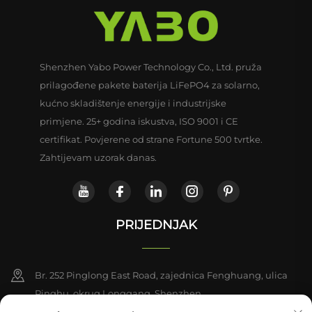
fosfatne baterije za
kuću, 6000 ciklusa litij-
kampere, solarne sustave,
željezo-fosfatnih baterija
brodove i napajanje izvan
za RV, brod, izvan mreže i
mreže
solarni sustavi
Shenzhen Yabo Power Technology Co., Ltd. pruža
prilagođene pakete baterija LiFePO4 za solarno,
kućno skladištenje energije i industrijske
primjene. 25+ godina iskustva, ISO 9001 i CE
certifikat. Povjerene od strane Fortune 500 tvrtke.
Zahtijevam uzorak danas.
PRIJEDNJAK
Br. 252 Pinglong East Road, zajednica Fenghuang, ulica
Pinghu, okrug Longgang, Shenzhen