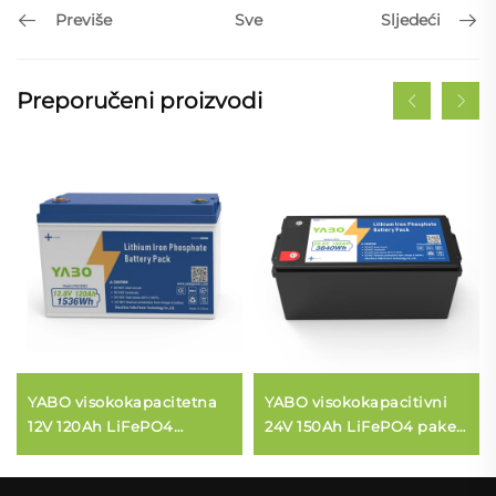
Previše
Sljedeći
Sve
Preporučeni proizvodi
YABO visokokapacitetna
YABO visokokapacitivni
12V 120Ah LiFePO4
24V 150Ah LiFePO4 paket
baterija s dubokim
baterija, rezervni sustav
ciklusom litij-željezo-
za pohranu energije za