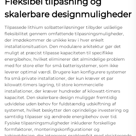
Fleksibel tilpasning og
skalerbare designmuligheder
Tilpassede lithium solbatteriløsninger tilbyder uslåelige
fleksibilitet gennem omfattende tilpasningsmuligheder,
der imødekommer de unikke krav i hver enkelt
installationsituation. Den modulære arkitektur gør det
muligt at præcist tilpasse kapaciteten til specifikke
energibehov, hvilket eliminerer det almindelige problem
med for store eller for små batterisystemer, som ikke
leverer optimal værdi. Brugere kan konfigurere systemer
fra små private installationer, der kun kræver et par
kilowatt-timers lagring, til store kommercielle
installationer, der kræver hundreder af kilowatt-timers
kapacitet. Den skalerbare design muliggør fremtidig
udvidelse uden behov for fuldstændig udskiftning af
systemet, hvilket beskytter den oprindelige investering og
samtidig tilpasser sig ændrede energibehov over tid.
Fysiske tilpasningsmuligheder inkluderer forskellige
formfaktorer, monteringskonfigurationer og
kabinetdesign, der integreres problemfrit med eksisterende