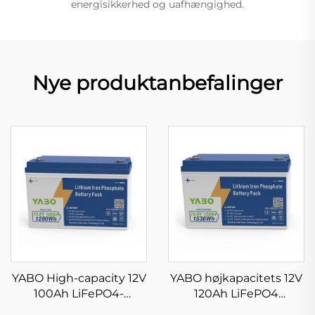
energisikkerhed og uafhængighed.
Nye produktanbefalinger
YABO High-capacity 12V
YABO højkapacitets 12V
100Ah LiFePO4-
120Ah LiFePO4
batteripakke
batteripakke dybcyklus