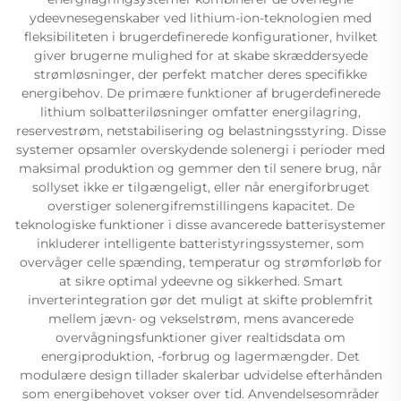
ydeevnesegenskaber ved lithium-ion-teknologien med
fleksibiliteten i brugerdefinerede konfigurationer, hvilket
giver brugerne mulighed for at skabe skræddersyede
strømløsninger, der perfekt matcher deres specifikke
energibehov. De primære funktioner af brugerdefinerede
lithium solbatteriløsninger omfatter energilagring,
reservestrøm, netstabilisering og belastningsstyring. Disse
systemer opsamler overskydende solenergi i perioder med
maksimal produktion og gemmer den til senere brug, når
sollyset ikke er tilgængeligt, eller når energiforbruget
overstiger solenergifremstillingens kapacitet. De
teknologiske funktioner i disse avancerede batterisystemer
inkluderer intelligente batteristyringssystemer, som
overvåger celle spænding, temperatur og strømforløb for
at sikre optimal ydeevne og sikkerhed. Smart
inverterintegration gør det muligt at skifte problemfrit
mellem jævn- og vekselstrøm, mens avancerede
overvågningsfunktioner giver realtidsdata om
energiproduktion, -forbrug og lagermængder. Det
modulære design tillader skalerbar udvidelse efterhånden
som energibehovet vokser over tid. Anvendelsesområder