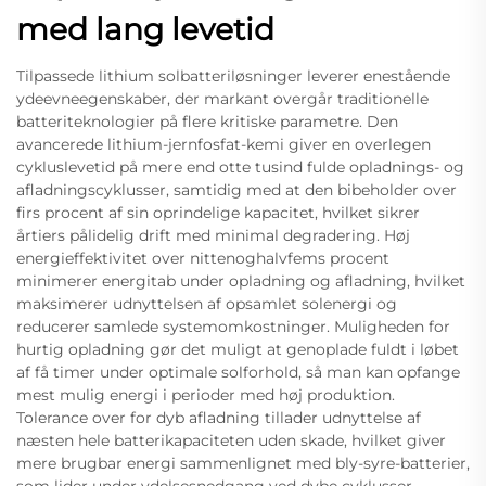
med lang levetid
Tilpassede lithium solbatteriløsninger leverer enestående
ydeevneegenskaber, der markant overgår traditionelle
batteriteknologier på flere kritiske parametre. Den
avancerede lithium-jernfosfat-kemi giver en overlegen
cykluslevetid på mere end otte tusind fulde opladnings- og
afladningscyklusser, samtidig med at den bibeholder over
firs procent af sin oprindelige kapacitet, hvilket sikrer
årtiers pålidelig drift med minimal degradering. Høj
energieffektivitet over nittenoghalvfems procent
minimerer energitab under opladning og afladning, hvilket
maksimerer udnyttelsen af opsamlet solenergi og
reducerer samlede systemomkostninger. Muligheden for
hurtig opladning gør det muligt at genoplade fuldt i løbet
af få timer under optimale solforhold, så man kan opfange
mest mulig energi i perioder med høj produktion.
Tolerance over for dyb afladning tillader udnyttelse af
næsten hele batterikapaciteten uden skade, hvilket giver
mere brugbar energi sammenlignet med bly-syre-batterier,
som lider under ydelsesnedgang ved dybe cyklusser.