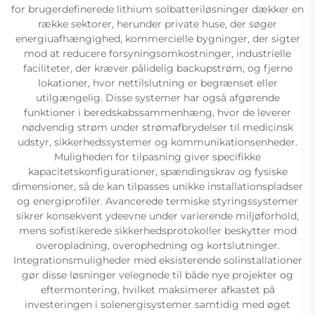
for brugerdefinerede lithium solbatteriløsninger dækker en
række sektorer, herunder private huse, der søger
energiuafhængighed, kommercielle bygninger, der sigter
mod at reducere forsyningsomkostninger, industrielle
faciliteter, der kræver pålidelig backupstrøm, og fjerne
lokationer, hvor nettilslutning er begrænset eller
utilgængelig. Disse systemer har også afgørende
funktioner i beredskabssammenhæng, hvor de leverer
nødvendig strøm under strømafbrydelser til medicinsk
udstyr, sikkerhedssystemer og kommunikationsenheder.
Muligheden for tilpasning giver specifikke
kapacitetskonfigurationer, spændingskrav og fysiske
dimensioner, så de kan tilpasses unikke installationspladser
og energiprofiler. Avancerede termiske styringssystemer
sikrer konsekvent ydeevne under varierende miljøforhold,
mens sofistikerede sikkerhedsprotokoller beskytter mod
overopladning, overophedning og kortslutninger.
Integrationsmuligheder med eksisterende solinstallationer
gør disse løsninger velegnede til både nye projekter og
eftermontering, hvilket maksimerer afkastet på
investeringen i solenergisystemer samtidig med øget