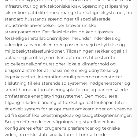
infrastruktur og arkitektoniske krav. Spændingstilpasning
sikrer kompatibilitet med mange forskellige elsystemer, fra
standard husstands spændinger til specialiserede
industrielle anvendelser, der kræver unikke
strømparametre. Det fleksible design kan tilpasses
forskellige installationsmiljøer, herunder indendørs og
udendørs anvendelser, med passende vejrbeskyttelse og
miljøbeskyttelsesfunktioner. Tilpasningen rækker også til
opladningsprofiler, som kan optimeres til bestemte
solcellepanelkonfigurationer, lokale klimaforhold og
brugsmønstre for at maksimere energiudnyttelse og
lagerkapacitet. Integrationsmulighederne understøtter
tilslutning til eksisterende solsystemer, nødgeneratorer og
smart home automatiseringsplatforme og danner således
omfattende energistyringssystemer. Den modulære
tilgang tillader blanding af forskellige batterikapaciteter i
ét enkelt system for at optimere omkostninger og ydeevne
ud fra specifikke belastningskrav og budgetbegrænsninger.
Brugerdefinerede overvågnings- og styreflader kan
konfigureres efter brugerens præferencer og tekniske
viden, fra enkle statusindikatorer til omfattende