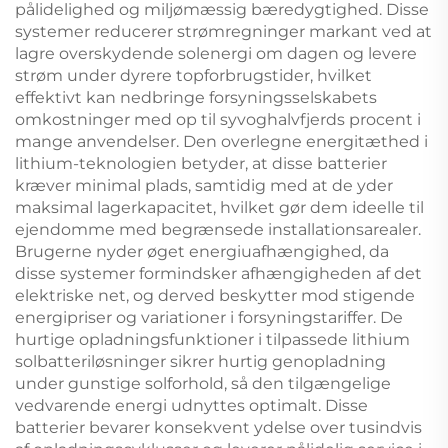
pålidelighed og miljømæssig bæredygtighed. Disse
systemer reducerer strømregninger markant ved at
lagre overskydende solenergi om dagen og levere
strøm under dyrere topforbrugstider, hvilket
effektivt kan nedbringe forsyningsselskabets
omkostninger med op til syvoghalvfjerds procent i
mange anvendelser. Den overlegne energitæthed i
lithium-teknologien betyder, at disse batterier
kræver minimal plads, samtidig med at de yder
maksimal lagerkapacitet, hvilket gør dem ideelle til
ejendomme med begrænsede installationsarealer.
Brugerne nyder øget energiuafhængighed, da
disse systemer formindsker afhængigheden af det
elektriske net, og derved beskytter mod stigende
energipriser og variationer i forsyningstariffer. De
hurtige opladningsfunktioner i tilpassede lithium
solbatteriløsninger sikrer hurtig genopladning
under gunstige solforhold, så den tilgængelige
vedvarende energi udnyttes optimalt. Disse
batterier bevarer konsekvent ydelse over tusindvis