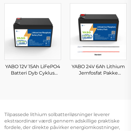
Reservebatteri til
lithium-jernfosfatbatteri
hjemmets
til autocampere,
energilagring Dybe
solceller, marine og off-
cyklus Lithium-
grid strømforsyning
jernfosfat batterier til
campingvogn, båd og
UPS
YABO 12V 15Ah LiFePO4
YABO 24V 6Ah Lithium
Batteri Dyb Cyklus
Jernfosfat Pakke
Lithium Jernfosfat
Avanceret Letvægts
Pakke til Børns
LiFePO4 Batteri til
Kørebare, Fiskefinder,
køretøjslegetøj,
Trollingmotor, El-
trollersystemer,
rullestol, Solcelleanlæg
kameraer,
og Backup-
mobilitetsudstyr og
Tilpassede lithium solbatteriløsninger leverer
strømforsyning
udendørs
ekstraordinær værdi gennem adskillige praktiske
strømforsyning
fordele, der direkte påvirker energiomkostninger,