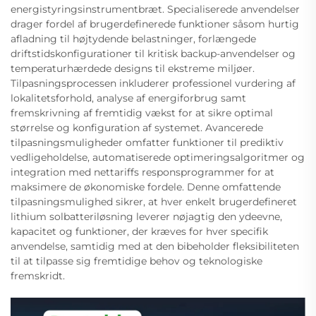
energistyringsinstrumentbræt. Specialiserede anvendelser
drager fordel af brugerdefinerede funktioner såsom hurtig
afladning til højtydende belastninger, forlængede
driftstidskonfigurationer til kritisk backup-anvendelser og
temperaturhærdede designs til ekstreme miljøer.
Tilpasningsprocessen inkluderer professionel vurdering af
lokalitetsforhold, analyse af energiforbrug samt
fremskrivning af fremtidig vækst for at sikre optimal
størrelse og konfiguration af systemet. Avancerede
tilpasningsmuligheder omfatter funktioner til prediktiv
vedligeholdelse, automatiserede optimeringsalgoritmer og
integration med nettariffs responsprogrammer for at
maksimere de økonomiske fordele. Denne omfattende
tilpasningsmulighed sikrer, at hver enkelt brugerdefineret
lithium solbatteriløsning leverer nøjagtig den ydeevne,
kapacitet og funktioner, der kræves for hver specifik
anvendelse, samtidig med at den bibeholder fleksibiliteten
til at tilpasse sig fremtidige behov og teknologiske
fremskridt.