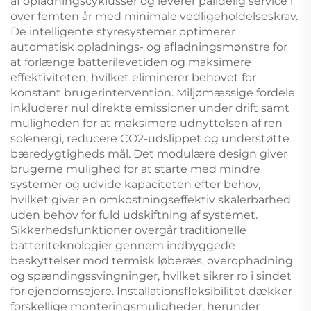
af opladningscyklusser og leverer pålidelig service i
over femten år med minimale vedligeholdelseskrav.
De intelligente styresystemer optimerer
automatisk opladnings- og afladningsmønstre for
at forlænge batterilevetiden og maksimere
effektiviteten, hvilket eliminerer behovet for
konstant brugerintervention. Miljømæssige fordele
inkluderer nul direkte emissioner under drift samt
muligheden for at maksimere udnyttelsen af ren
solenergi, reducere CO2-udslippet og understøtte
bæredygtigheds mål. Det modulære design giver
brugerne mulighed for at starte med mindre
systemer og udvide kapaciteten efter behov,
hvilket giver en omkostningseffektiv skalerbarhed
uden behov for fuld udskiftning af systemet.
Sikkerhedsfunktioner overgår traditionelle
batteriteknologier gennem indbyggede
beskyttelser mod termisk løberæs, overophadning
og spændingssvingninger, hvilket sikrer ro i sindet
for ejendomsejere. Installationsfleksibilitet dækker
forskellige monteringsmuligheder, herunder