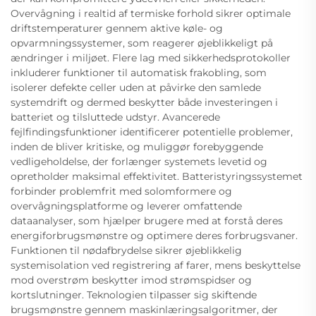
Overvågning i realtid af termiske forhold sikrer optimale
driftstemperaturer gennem aktive køle- og
opvarmningssystemer, som reagerer øjeblikkeligt på
ændringer i miljøet. Flere lag med sikkerhedsprotokoller
inkluderer funktioner til automatisk frakobling, som
isolerer defekte celler uden at påvirke den samlede
systemdrift og dermed beskytter både investeringen i
batteriet og tilsluttede udstyr. Avancerede
fejlfindingsfunktioner identificerer potentielle problemer,
inden de bliver kritiske, og muliggør forebyggende
vedligeholdelse, der forlænger systemets levetid og
opretholder maksimal effektivitet. Batteristyringssystemet
forbinder problemfrit med solomformere og
overvågningsplatforme og leverer omfattende
dataanalyser, som hjælper brugere med at forstå deres
energiforbrugsmønstre og optimere deres forbrugsvaner.
Funktionen til nødafbrydelse sikrer øjeblikkelig
systemisolation ved registrering af farer, mens beskyttelse
mod overstrøm beskytter imod strømspidser og
kortslutninger. Teknologien tilpasser sig skiftende
brugsmønstre gennem maskinlæringsalgoritmer, der