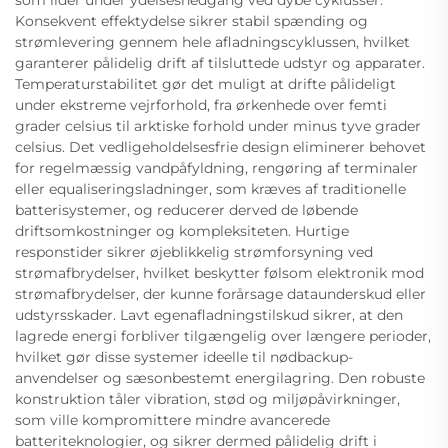
Konsekvent effektydelse sikrer stabil spænding og
strømlevering gennem hele afladningscyklussen, hvilket
garanterer pålidelig drift af tilsluttede udstyr og apparater.
Temperaturstabilitet gør det muligt at drifte pålideligt
under ekstreme vejrforhold, fra ørkenhede over femti
grader celsius til arktiske forhold under minus tyve grader
celsius. Det vedligeholdelsesfrie design eliminerer behovet
for regelmæssig vandpåfyldning, rengøring af terminaler
eller equaliseringsladninger, som kræves af traditionelle
batterisystemer, og reducerer derved de løbende
driftsomkostninger og kompleksiteten. Hurtige
responstider sikrer øjeblikkelig strømforsyning ved
strømafbrydelser, hvilket beskytter følsom elektronik mod
strømafbrydelser, der kunne forårsage dataunderskud eller
udstyrsskader. Lavt egenafladningstilskud sikrer, at den
lagrede energi forbliver tilgængelig over længere perioder,
hvilket gør disse systemer ideelle til nødbackup-
anvendelser og sæsonbestemt energilagring. Den robuste
konstruktion tåler vibration, stød og miljøpåvirkninger,
som ville kompromittere mindre avancerede
batteriteknologier, og sikrer dermed pålidelig drift i