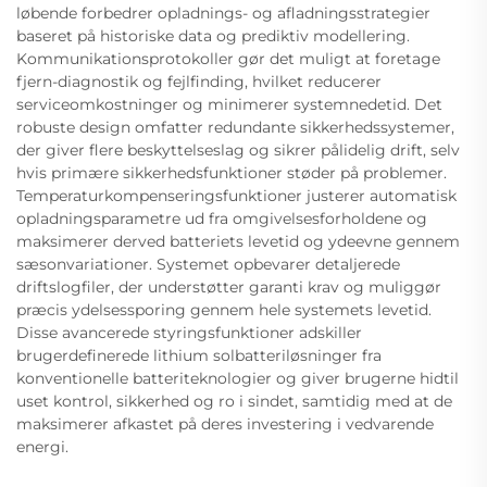
løbende forbedrer opladnings- og afladningsstrategier
baseret på historiske data og prediktiv modellering.
Kommunikationsprotokoller gør det muligt at foretage
fjern-diagnostik og fejlfinding, hvilket reducerer
serviceomkostninger og minimerer systemnedetid. Det
robuste design omfatter redundante sikkerhedssystemer,
der giver flere beskyttelseslag og sikrer pålidelig drift, selv
hvis primære sikkerhedsfunktioner støder på problemer.
Temperaturkompenseringsfunktioner justerer automatisk
opladningsparametre ud fra omgivelsesforholdene og
maksimerer derved batteriets levetid og ydeevne gennem
sæsonvariationer. Systemet opbevarer detaljerede
driftslogfiler, der understøtter garanti krav og muliggør
præcis ydelsessporing gennem hele systemets levetid.
Disse avancerede styringsfunktioner adskiller
brugerdefinerede lithium solbatteriløsninger fra
konventionelle batteriteknologier og giver brugerne hidtil
uset kontrol, sikkerhed og ro i sindet, samtidig med at de
maksimerer afkastet på deres investering i vedvarende
energi.