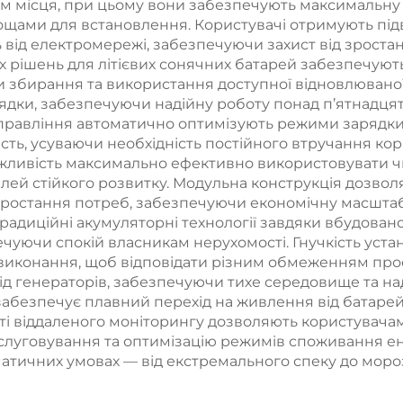
м місця, при цьому вони забезпечують максимальну є
живлення
живлення
ощами для встановлення. Користувачі отримують пі
від електромережі, забезпечуючи захист від зростанн
 рішень для літієвих сонячних батарей забезпечують
збирання та використання доступної відновлюваної ен
ядки, забезпечуючи надійну роботу понад п’ятнадцят
управління автоматично оптимізують режими зарядки
сть, усуваючи необхідність постійного втручання ко
можливість максимально ефективно використовувати 
ілей стійкого розвитку. Модульна конструкція дозво
зростання потреб, забезпечуючи економічну масштабо
адиційні акумуляторні технології завдяки вбудовано
чуючи спокій власникам нерухомості. Гнучкість устан
 виконання, щоб відповідати різним обмеженням про
ід генераторів, забезпечуючи тихе середовище та н
ї забезпечує плавний перехід на живлення від батаре
ті віддаленого моніторингу дозволяють користувачам
луговування та оптимізацію режимів споживання енер
матичних умовах — від екстремального спеку до мороз