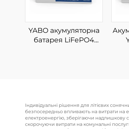
YABO акумуляторна
Аку
батарея LiFePO4
високої ємності 12 В
єм
100 А·год, резервне
LiF
живлення,
ци
акумуляторна
ро
установка для
зал
зберігання енергії в
дл
будинку, глибокі
сон
Індивідуальні рішення для літієвих сонячн
безпосередньо впливають на витрати на ене
цикли, акумулятори з
електроенергію, зберігаючи надлишкову с
літій-залізо-фосфату
авт
скорочуючи витрати на комунальні послуги д