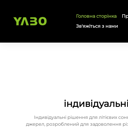
Головна сторінка
Пр
Зв'яжіться з нами
індивідуальн
Індивідуальні рішення для літієвих со
джерел, розроблений для задоволення різ