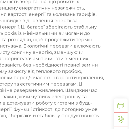
мність зберігання, що робить їх
автономних джерел
двищену енергетичну незалежність,
живлення
я вартості енергії та коливань тарифів.
 швидке відновлення енергії за
ергії. Ці батареї зберігають стабільну
ь років із мінімальними вимогами до
 та розрядки, щоб продовжити термін
ристувача. Екологічні переваги включають
чисту сонячну енергію, зменшуючи
ляє користувачам починати з менших
ваність без необхідності повної заміни
му захисту від теплового пробою,
овки передбачає різні варіанти кріплення,
стору та естетичним перевагам. Ці
адійне резервне живлення. Швидкий час
й, захищаючи чутливу електроніку та
 відстежувати роботу системи з будь-
гії. Функції стійкості до погодних умов
ів, зберігаючи стабільну продуктивність