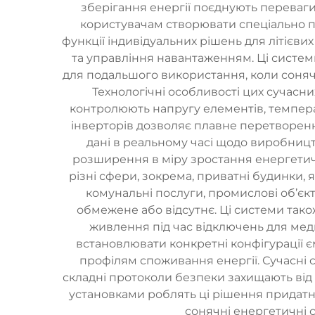
зберігання енергії поєднують переваги 
користувачам створювати спеціально пі
функції індивідуальних рішень для літієв
та управління навантаженням. Ці системи
для подальшого використання, коли сонячн
Технологічні особливості цих сучасн
контролюють напругу елементів, темпера
інверторів дозволяє плавне перетворенн
дані в реальному часі щодо виробницт
розширення в міру зростання енергетичн
різні сфери, зокрема, приватні будинки, 
комунальні послуги, промислові об’єкт
обмежене або відсутнє. Ці системи тако
живлення під час відключень для мед
встановлювати конкретні конфігурації є
профілям споживання енергії. Сучасні 
складні протоколи безпеки захищають від 
установками роблять ці рішення придатни
сонячні енергетичні 