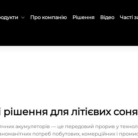
одукти
Про компанію
Рішення
Відео
Часті 
і рішення для літієвих сон
нячних акумуляторів — це передовий прорив у техноло
номанітних потреб побутових, комерційних і промисл