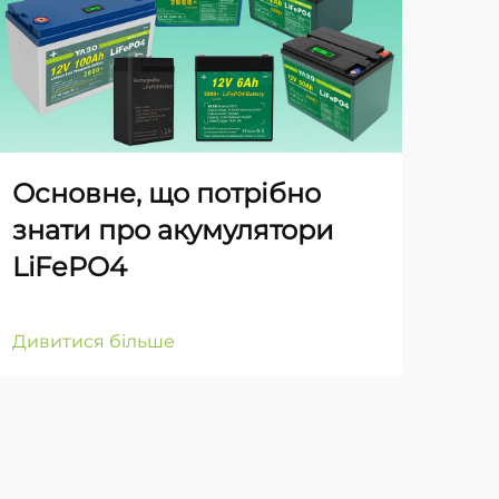
YA
га
св
на
Основне, що потрібно
знати про акумулятори
LiFePO4
Див
Дивитися більше