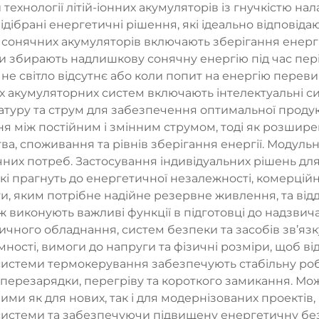
технології літій-іонних акумуляторів із гнучкістю н
дібрані енергетичні рішення, які ідеально відповіда
их сонячних акумуляторів включають зберігання енергі
 збирають надлишкову сонячну енергію під час періо
е світло відсутнє або коли попит на енергію перевищ
их акумуляторних систем включають інтелектуальні с
туру та струм для забезпечення оптимальної продукт
я між постійним і змінним струмом, тоді як розшир
ва, споживання та рівнів зберігання енергії. Модул
их потреб. Застосування індивідуальних рішень для
які прагнуть до енергетичної незалежності, комерційн
и, яким потрібне надійне резервне живлення, та від
ж виконують важливі функції в підготовці до надзви
ичного обладнання, систем безпеки та засобів зв’яз
мності, вимоги до напруги та фізичні розміри, щоб в
системи термокерування забезпечують стабільну робот
перезарядки, перегріву та короткого замикання. Мо
ми як для нових, так і для модернізованих проектів,
системи та забезпечуючи підвищену енергетичну без