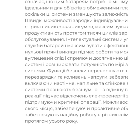
означає, що цим батареям потрібно мініму
для автодомів,
ідеальними для об'єктів з обмеженими пл
човнів, UPS
оскільки ці системи зменшують залежність 
Швидкі можливості зарядки індивідуальних
сприятливих сонячних умов, максимізуючи 
продуктивність протягом тисяч циклів зар
обслуговування. Інтелектуальні системи 
служби батарей і максимізувати ефективні
нульові прямі викиди під час роботи та 
вуглецевий слід і сприяючи досягненню ц
систем і розширювати потужність по мірі 
системи. Функції безпеки перевершують тр
перезарядки та коливань напруги, забезпе
включаючи настінне, напільне та стійкове
системи працюють безшумно, на відміну в
реакції під час відключень електроенергі
підтримуючи критичні операції. Можливос
якого місця, забезпечуючи проактивне обс
забезпечують надійну роботу в різних клі
протягом усього року.