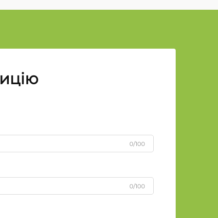
зицію
0/100
0/100