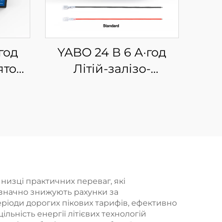
год
YABO 24 В 6 А·год
ятор,
Літій-залізо-
й-
фосфатний блок,
них
передова легка
для
батарея LiFePO4 для
шок-
іграшок з
та,
можливістю сидіння,
а,
систем
зка,
електромоторів,
низці практичних переваг, які
и значно знижують рахунки за
и та
камер, пристроїв для
ріоди дорогих пікових тарифів, ефективно
пересування та
льність енергії літієвих технологій