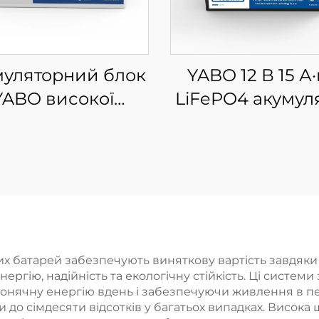
муляторний блок
YABO 12 В 15 А·
YABO високої
LiFePO4 акумул
ності 12V 120Ah
комплект літі
ePO4 з глибоким
залізо-фосфат
клом зарядки/
акумуляторів 
зрядки, літій-
дітейських ігра
ізо-фосфатний,
каталок, ехоло
я автофургонів,
електромотор
ячних батарей,
електричного ві
их батарей забезпечують виняткову вартість завдяки 
ргію, надійність та екологічну стійкість. Ці систем
морських та
сонячної систем
онячну енергію вдень і забезпечуючи живлення в пе
ономних джерел
резервного
о сімдесяти відсотків у багатьох випадках. Висока щі