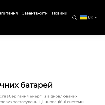
запитання
Завантажити
Новини
UK
ячних батарей
гії зберігання енергії з відновлюваних
ових застосувань. Ці інноваційні системи