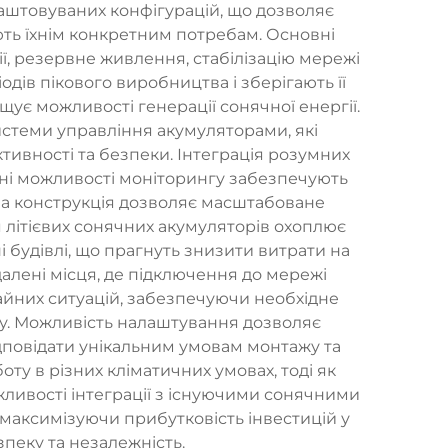
алаштовуваних конфігурацій, що дозволяє
ють їхнім конкретним потребам. Основні
ї, резервне живлення, стабілізацію мережі
дів пікового виробництва і зберігають її
ує можливості генерації сонячної енергії.
истеми управління акумуляторами, які
ивності та безпеки. Інтеграція розумних
ені можливості моніторингу забезпечують
ьна конструкція дозволяє масштабоване
 літієвих сонячних акумуляторів охоплює
і будівлі, що прагнуть знизити витрати на
далені місця, де підключення до мережі
чайних ситуацій, забезпечуючи необхідне
ку. Можливість налаштування дозволяє
ідповідати унікальним умовам монтажу та
у в різних кліматичних умовах, тоді як
жливості інтеграції з існуючими сонячними
 максимізуючи прибутковість інвестицій у
пеку та незалежність.