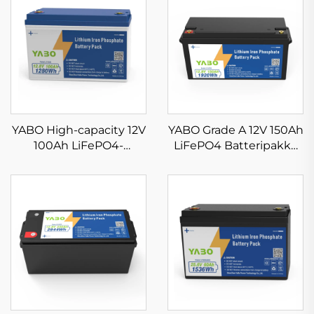
YABO High-capacity 12V
YABO Grade A 12V 150Ah
100Ah LiFePO4-
LiFePO4 Batteripakke
batteripakke
Genopladeligt Lithium-
Reservebatteri til
jernfosfat
hjemmets
Dybcyklusbatteri til
energilagring Dybe
Båd, Campingvogn og
cyklus Lithium-
Solcelleopbevaring
jernfosfat batterier til
campingvogn, båd og
UPS