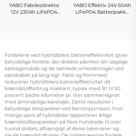
YABO Fabriksdirekte
YABO Effektiv 24V 60Ah
12V 230Ah LiFePO4
LiFePO4 Batteripakke
Batteripakke
Genopladeligt Lithium-
Højtydende Lithium-
jernfosfatbatteri til
jernfosfatbatteri til
Marine, Mobility Scooter
telekommunikation og
og Solcelleopbevaring
industrielt udstyr
Fordelene ved hybridbilers batterieffektivitet giver
betydelige fordele, der direkte påvirker din daglige
køreegenskab og de samlede omkostninger ved
ejerskabet på lang sigt. Først og fremmest
reducerer hybridbilers batterieffektivitet dit
brændstofforbrug markant, typisk med 30 til 50
procent bedre kilometer pr. liter sammenlignet
med almindelige køretøjer. Dette resulterer i
betydelige besparelser ved benzinpumpen, hvor
mange ejere af hybridbiler rapporterer årlige
brændstofbesparelser på flere hundrede til over
tusind dollars, afhængigt af deres kørevaner og
lokale brændstofpriser. De miljømæssige fordele