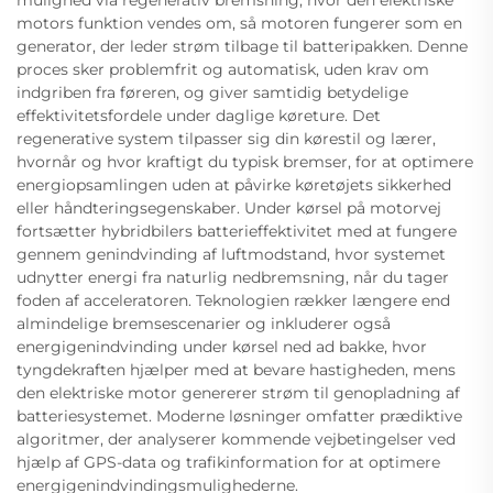
mulighed via regenerativ bremsning, hvor den elektriske
motors funktion vendes om, så motoren fungerer som en
generator, der leder strøm tilbage til batteripakken. Denne
proces sker problemfrit og automatisk, uden krav om
indgriben fra føreren, og giver samtidig betydelige
effektivitetsfordele under daglige køreture. Det
regenerative system tilpasser sig din kørestil og lærer,
hvornår og hvor kraftigt du typisk bremser, for at optimere
energiopsamlingen uden at påvirke køretøjets sikkerhed
eller håndteringsegenskaber. Under kørsel på motorvej
fortsætter hybridbilers batterieffektivitet med at fungere
gennem genindvinding af luftmodstand, hvor systemet
udnytter energi fra naturlig nedbremsning, når du tager
foden af acceleratoren. Teknologien rækker længere end
almindelige bremsescenarier og inkluderer også
energigenindvinding under kørsel ned ad bakke, hvor
tyngdekraften hjælper med at bevare hastigheden, mens
den elektriske motor genererer strøm til genopladning af
batteriesystemet. Moderne løsninger omfatter prædiktive
algoritmer, der analyserer kommende vejbetingelser ved
hjælp af GPS-data og trafikinformation for at optimere
energigenindvindingsmulighederne.