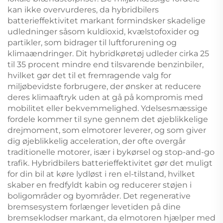
kan ikke overvurderes, da hybridbilers
batterieffektivitet markant formindsker skadelige
udledninger såsom kuldioxid, kvælstofoxider og
partikler, som bidrager til luftforurening og
klimaændringer. Dit hybridkøretøj udleder cirka 25
til 35 procent mindre end tilsvarende benzinbiler,
hvilket gør det til et fremragende valg for
miljøbevidste forbrugere, der ønsker at reducere
deres klimaaftryk uden at gå på kompromis med
mobilitet eller bekvemmelighed. Ydelsesmæssige
fordele kommer til syne gennem det øjeblikkelige
drejmoment, som elmotorer leverer, og som giver
dig øjeblikkelig acceleration, der ofte overgår
traditionelle motorer, især i bykørsel og stop-and-go
trafik. Hybridbilers batterieffektivitet gør det muligt
for din bil at køre lydløst i ren el-tilstand, hvilket
skaber en fredfyldt kabin og reducerer støjen i
boligområder og byområder. Det regenerative
bremsesystem forlænger levetiden på dine
bremseklodser markant, da elmotoren hjælper med