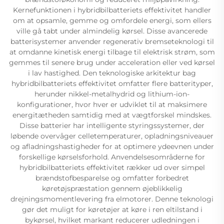
Kernefunktionen i hybridbilbatteriets effektivitet handler
om at opsamle, gemme og omfordele energi, som ellers
ville gå tabt under almindelig kørsel. Disse avancerede
batterisystemer anvender regenerativ bremseteknologi til
at omdanne kinetisk energi tilbage til elektrisk strøm, som
gemmes til senere brug under acceleration eller ved kørsel
i lav hastighed. Den teknologiske arkitektur bag
hybridbilbatteriets effektivitet omfatter flere batterityper,
herunder nikkel-metalhydrid og lithium-ion-
konfigurationer, hvor hver er udviklet til at maksimere
energitætheden samtidig med at vægtforskel mindskes.
Disse batterier har intelligente styringssystemer, der
løbende overvåger celletemperaturer, opladningsniveauer
og afladningshastigheder for at optimere ydeevnen under
forskellige kørselsforhold. Anvendelsesområderne for
hybridbilbatteriets effektivitet rækker ud over simpel
brændstofbesparelse og omfatter forbedret
køretøjspræstation gennem øjeblikkelig
drejningsmomentlevering fra elmotorer. Denne teknologi
gør det muligt for køretøjer at køre i ren eltilstand i
bykørsel, hvilket markant reducerer udledningen i