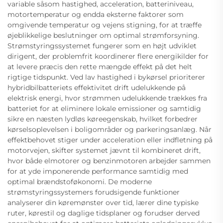
variable såsom hastighed, acceleration, batteriniveau,
motortemperatur og endda eksterne faktorer som
omgivende temperatur og vejens stigning, for at træffe
øjeblikkelige beslutninger om optimal strømforsyning.
Strømstyringssystemet fungerer som en højt udviklet
dirigent, der problemfrit koordinerer flere energikilder for
at levere præcis den rette mængde effekt på det helt
rigtige tidspunkt. Ved lav hastighed i bykørsel prioriterer
hybridbilbatteriets effektivitet drift udelukkende på
elektrisk energi, hvor strømmen udelukkende trækkes fra
batteriet for at eliminere lokale emissioner og samtidig
sikre en næsten lydløs køreegenskab, hvilket forbedrer
kørselsoplevelsen i boligområder og parkeringsanlæg. Når
effektbehovet stiger under acceleration eller indfletning på
motorvejen, skifter systemet jævnt til kombineret drift,
hvor både elmotorer og benzinmotoren arbejder sammen
for at yde imponerende performance samtidig med
optimal brændstoføkonomi. De moderne
strømstyringssystemers forudsigende funktioner
analyserer din køremønster over tid, lærer dine typiske
ruter, kørestil og daglige tidsplaner og forudser derved