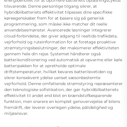
energibehovet for at optimere batteriets opladningscyklus
tilsvarende. Denne personlige tilgang sikrer, at
hybridbilbatteriets effektivitet tilpasses dine specifikke
køreegenskaber frem for at basere sig på generisk
programmering, som måske ikke matcher dit reelle
anvendelsesmønster. Avancerede løsninger integrerer
cloud-forbindelse, der giver adgang til realtids-trafikdata,
vejrforhold og ruteinformation for at foretage proaktive
strømstyringsbeslutninger, der maksimerer effektiviteten
gennem hele din rejse. Systemet håndterer også
batterikonditionering ved automatisk at opvarme eller køle
batteripakken for at opretholde optimale
driftstemperaturer, hvilket bevares batterilevetiden og
sikrer konsekvent ydelse uanset sæsonbestemte
vejrforhold. Denne omfattende strømstyring repræsenterer
den teknologiske sofistikation, der gør hybridbilbatteriets
effektivitet til andet end blot en brændstofbesparende
funktion, men snarere en komplet genovervejelse af bilens
fremdrift, der leverer overlegen ydelse, pålidelighed og
miljøansvar.