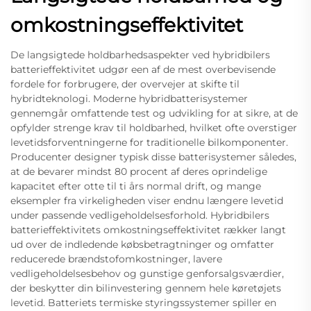
omkostningseffektivitet
De langsigtede holdbarhedsaspekter ved hybridbilers
batterieffektivitet udgør een af de mest overbevisende
fordele for forbrugere, der overvejer at skifte til
hybridteknologi. Moderne hybridbatterisystemer
gennemgår omfattende test og udvikling for at sikre, at de
opfylder strenge krav til holdbarhed, hvilket ofte overstiger
levetidsforventningerne for traditionelle bilkomponenter.
Producenter designer typisk disse batterisystemer således,
at de bevarer mindst 80 procent af deres oprindelige
kapacitet efter otte til ti års normal drift, og mange
eksempler fra virkeligheden viser endnu længere levetid
under passende vedligeholdelsesforhold. Hybridbilers
batterieffektivitets omkostningseffektivitet rækker langt
ud over de indledende købsbetragtninger og omfatter
reducerede brændstofomkostninger, lavere
vedligeholdelsesbehov og gunstige genforsalgsværdier,
der beskytter din bilinvestering gennem hele køretøjets
levetid. Batteriets termiske styringssystemer spiller en