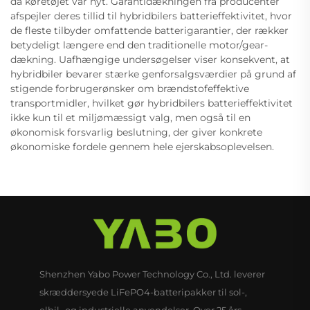
da køretøjet var nyt. Garantidækningen fra producenter
afspejler deres tillid til hybridbilers batterieffektivitet, hvor
de fleste tilbyder omfattende batterigarantier, der rækker
betydeligt længere end den traditionelle motor/gear-
dækning. Uafhængige undersøgelser viser konsekvent, at
hybridbiler bevarer stærke genforsalgsværdier på grund af
stigende forbrugerønsker om brændstofeffektive
transportmidler, hvilket gør hybridbilers batterieffektivitet
ikke kun til et miljømæssigt valg, men også til en
økonomisk forsvarlig beslutning, der giver konkrete
økonomiske fordele gennem hele ejerskabsoplevelsen.
Shenzhen Yabo Power Technology Co., Ltd. leverer
skræddersyede LiFePO4-batteripakker til sol-,