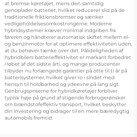
at bremse køretøjet, mens den samtidig
genoplader batteriet, hvilket reducerer slid på de
traditionelle friktionsbremser og sænker
vedligeholdelsesomkostningerne. Moderne
hybridsystemer kræver minimal indgriben fra
føreren og håndterer automatisk skiftet mellem el-
og benzinmotor for at optimere effektiviteten uden,
at du behøver tænke over det. Pålideligheden af
hybridbilers batterieffektivitet er markant forbedret
i løbet af det sidste årti, og mange producenter
tilbyder nu forlængede garantier på otte til ti år på
batterisystemer, hvilket giver ro i sindet med
hensyn til holdbarhed og ydeevne på lang sigt.
Genbrugspriserne for hybridkøretøjer forbliver
typisk høje på grund af stigende forbrugerønsker
om brændstofeffektiv transport, hvilket beskytter
din investering og bidrager til en mere bæredygtig
automobils fremtid.