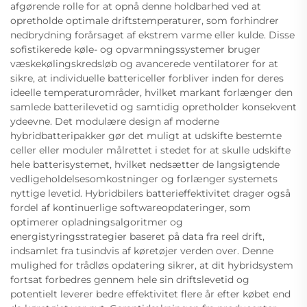
afgørende rolle for at opnå denne holdbarhed ved at
opretholde optimale driftstemperaturer, som forhindrer
nedbrydning forårsaget af ekstrem varme eller kulde. Disse
sofistikerede køle- og opvarmningssystemer bruger
væskekølingskredsløb og avancerede ventilatorer for at
sikre, at individuelle battericeller forbliver inden for deres
ideelle temperaturområder, hvilket markant forlænger den
samlede batterilevetid og samtidig opretholder konsekvent
ydeevne. Det modulære design af moderne
hybridbatteripakker gør det muligt at udskifte bestemte
celler eller moduler målrettet i stedet for at skulle udskifte
hele batterisystemet, hvilket nedsætter de langsigtende
vedligeholdelsesomkostninger og forlænger systemets
nyttige levetid. Hybridbilers batterieffektivitet drager også
fordel af kontinuerlige softwareopdateringer, som
optimerer opladningsalgoritmer og
energistyringsstrategier baseret på data fra reel drift,
indsamlet fra tusindvis af køretøjer verden over. Denne
mulighed for trådløs opdatering sikrer, at dit hybridsystem
fortsat forbedres gennem hele sin driftslevetid og
potentielt leverer bedre effektivitet flere år efter købet end