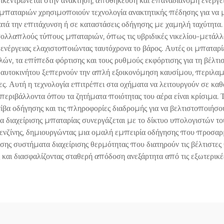
κεντρώνεται στην ανάκτηση, αποθήκευση και επαναδιανομή ενέργεια
παταριών χρησιμοποιούν τεχνολογία ανακτητικής πέδησης για να μ
κατά την επιτάχυνση ή σε καταστάσεις οδήγησης με χαμηλή ταχύτητα
λλαπλούς τύπους μπαταριών, όπως τις υβριδικές νικελίου-μετάλλου
 ενέργειας ελαχιστοποιώντας ταυτόχρονα το βάρος. Αυτές οι μπαταρ
, τα επίπεδα φόρτισης και τους ρυθμούς εκφόρτισης για τη βέλτι
ύ αυτοκινήτου ξεπερνούν την απλή εξοικονόμηση καυσίμου, περιλα
. Αυτή η τεχνολογία επιτρέπει στα οχήματα να λειτουργούν σε καθ
περιβάλλοντα όπου τα ζητήματα ποιότητας του αέρα είναι κρίσιμα
α οδήγησης και τις πληροφορίες διαδρομής για να βελτιστοποιήσου
α διαχείρισης μπαταρίας συνεργάζεται με το δίκτυο υπολογιστών το
 βενζίνης, δημιουργώντας μια ομαλή εμπειρία οδήγησης που προσα
ης συστήματα διαχείρισης θερμότητας που διατηρούν τις βέλτιστες θ
 και διασφαλίζοντας σταθερή απόδοση ανεξάρτητα από τις εξωτερικές