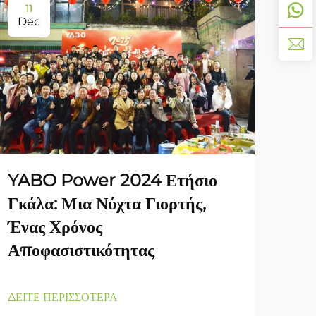
11
11
Dec
De
YABO Power 2024 Ετήσιο
Ενί
Γκάλα: Μια Νύχτα Γιορτής,
Κιν
Ένας Χρόνος
τη 
Αποφασιστικότητας
Ιό
ΔΕΙΤΕ ΠΕΡΙΣΣΟΤΕΡΑ