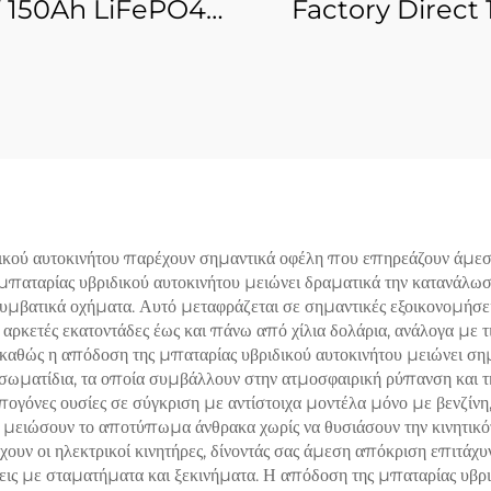
V 150Ah LiFePO4
Factory Direct 
παναφορτιζόμενη
230Ah LiFeP
αρία λιθίου-σιδήρου
Υψηλής Απόδοσ
ρικού άλατος βαθιάς
Μπαταρία Λιθίο
όρτισης για σκάφη,
Φωσφορικού Σιδήρο
χόσπιτα και ηλιακή
Τηλεπικοινωνιακό
αποθήκευση
Βιομηχανικό Εξοπ
ικού αυτοκινήτου παρέχουν σημαντικά οφέλη που επηρεάζουν άμεσα
μπαταρίας υβριδικού αυτοκινήτου μειώνει δραματικά την κατανάλω
μβατικά οχήματα. Αυτό μεταφράζεται σε σημαντικές εξοικονομήσεις
ρκετές εκατοντάδες έως και πάνω από χίλια δολάρια, ανάλογα με τις
 καθώς η απόδοση της μπαταρίας υβριδικού αυτοκινήτου μειώνει σημ
α σωματίδια, τα οποία συμβάλλουν στην ατμοσφαιρική ρύπανση και τ
ογόνες ουσίες σε σύγκριση με αντίστοιχα μοντέλα μόνο με βενζίνη, 
μειώσουν το αποτύπωμα άνθρακα χωρίς να θυσιάσουν την κινητικό
ν οι ηλεκτρικοί κινητήρες, δίνοντάς σας άμεση απόκριση επιτάχυ
σεις με σταματήματα και ξεκινήματα. Η απόδοση της μπαταρίας υβρι