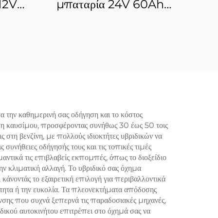
12V
μπαταρία 24V 60Ah
O4
LiFePO4
ης
Επαναφορτιζόμενη
υ-
μπαταρία λιθίου σιδήρου
υ για
φωσφορικού άλατος για
 και
θαλάσσια, σκούτερ
λισμό
κινητικότητας και ηλιακή
αποθήκευση
 την καθημερινή σας οδήγηση και το κόστος
ση καυσίμου, προσφέροντας συνήθως 30 έως 50 τοις
 στη βενζίνη, με πολλούς ιδιοκτήτες υβριδικών να
 συνήθειες οδήγησής τους και τις τοπικές τιμές
αντικά τις επιβλαβείς εκπομπές, όπως το διοξείδιο
ην κλιματική αλλαγή. Το υβριδικό σας όχημα
κάνοντάς το εξαιρετική επιλογή για περιβαλλοντικά
τητα ή την ευκολία. Τα πλεονεκτήματα απόδοσης
νσης που συχνά ξεπερνά τις παραδοσιακές μηχανές,
δικού αυτοκινήτου επιτρέπει στο όχημά σας να