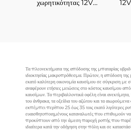
χωρητικότητας 12V
12
100Ah LiFePO4,
Ε
Αποθήκευση Ενέργειας
μπατ
για Σπίτι, Εφεδρική
φωσφο
Λειτουργία, Βαθειάς
εκφ
Αποφόρτισης, Μπαταρίες
τρο
Λιθίου Σιδήρου
Φωσφορικού για Οχήματα
Τα πλεονεκτήματα της απόδοσης της μπαταρίας υβριδ
ιδιοκτησίας μακροπρόθεσμα. Πρώτον, η απόδοση της 
RV, Σκάφη, UPS
εκατό καλύτερη οικονομία καυσίμου σε σύγκριση με συ
αναφέρουν ετήσιες μειώσεις στο κόστος καυσίμου από α
καυσίμων. Τα περιβαλλοντικά οφέλη είναι ανεκτίμητα,
του άνθρακα, τα οξείδια του αζώτου και τα αιωρούμεν
εκπέμπει περίπου 25 έως 35 τοις εκατό λιγότερες ρυπ
ευαισθητοποιημένους καταναλωτές που επιθυμούν να 
προκύπτουν από την άμεση παροχή ροπής που παρέχου
ιδιαίτερα κατά την οδήγηση στην πόλη και σε καταστά