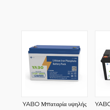
YABO Μπαταρία υψηλής
YABO