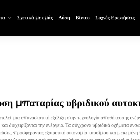
τα
Σχετικά με εμάς
Λύση
Βίντεο
Συχνές Ερωτήσεις
ση μπαταρίας υβριδικού αυτοκ
τελεί μια επαναστατική εξέλιξη στην τεχνολογία αποθήκευσης ενέργ
 και διαχειρίζονται την ενέργεια. Τα σύγχρονα υβριδικά οχήματα 
αύσης, προσφέροντας εξαιρετική οικονομία καυσίμου και μειωμένη 