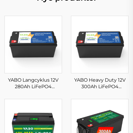
YABO Langcyklus 12V
YABO Heavy Duty 12V
280Ah LiFePO4
300Ah LiFePO4
Batteripakke
Batteripakke
Lithiumjernfosfat
Genopladeligt Lithium-
Dybcyklusbatteri til
jernfosfatbatteri til
Elbiler, Golfvogne og
udendørs arbejde og
Solenergi
mobil kontorbrug