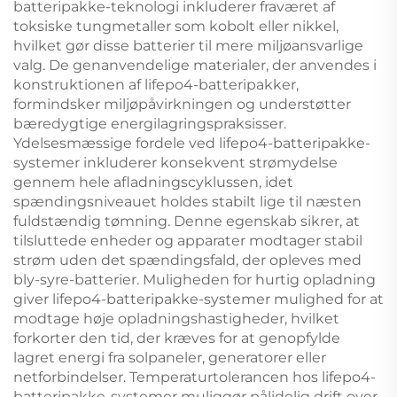
batteripakke-teknologi inkluderer fraværet af
toksiske tungmetaller som kobolt eller nikkel,
hvilket gør disse batterier til mere miljøansvarlige
valg. De genanvendelige materialer, der anvendes i
konstruktionen af lifepo4-batteripakker,
formindsker miljøpåvirkningen og understøtter
bæredygtige energilagringspraksisser.
Ydelsesmæssige fordele ved lifepo4-batteripakke-
systemer inkluderer konsekvent strømydelse
gennem hele afladningscyklussen, idet
spændingsniveauet holdes stabilt lige til næsten
fuldstændig tømning. Denne egenskab sikrer, at
tilsluttede enheder og apparater modtager stabil
strøm uden det spændingsfald, der opleves med
bly-syre-batterier. Muligheden for hurtig opladning
giver lifepo4-batteripakke-systemer mulighed for at
modtage høje opladningshastigheder, hvilket
forkorter den tid, der kræves for at genopfylde
lagret energi fra solpaneler, generatorer eller
netforbindelser. Temperaturtolerancen hos lifepo4-
batteripakke-systemer muliggør pålidelig drift over