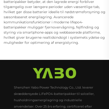
batteripakker betyder, at den lagrede energi forbliver
tilgængelig over længere perioder uden væsentlige tab,
hvilket gør disse batterier ideelle til nødstrømsforsyning og
sæsonbaseret energilagring. Avancerede
kommunikationsfunktioner i moderne lifepo4-
batteripakker muliggør fjernovervågning, fejlfinding og
styring via smartphone-apps og webbaserede platforme,
hvilket giver brugerne realtidsindsigt i systemets ydelse og
muligheder for optimering af energistyring.
Shenzhen Yabo Power Technology Co., Ltd. leverer
skræddersyede LiFePO4-batteripakker til solceller,
husholdningsenergilagring og industrielle
anvendelser. Over 25 års erfaring, certificeret efter