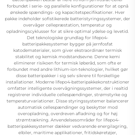
forbundet i serie- og parallelle konfigurationer for at opnå
ønskede spændings- og kapacitetspecifikationer. Hver
pakke indeholder sofistikerede batteristyringssystemer, der
overvåger cellepræstation, temperatur og
opladningscyklusser for at sikre optimal ydelse og levetid.
Det teknologiske grundlag for lifepo4-
batteripakkesystemer bygger på jernfosfat
katodematerialer, som giver ekstraordinær termisk
stabilitet og kemisk modstandsevne. Denne kemi
eliminerer risikoen for termisk løberåd, som ofte er
forbundet med andre lithium-ion-teknologier, hvilket gør
disse batteripakker i sig selv sikrere til forskellige
installationer. Moderne lifepo4-batteripakkekonstruktioner
omfatter intelligente overvågningssystemer, der i realtid
registrerer individuelle cellespændinger, strømstyrke og
temperaturvariationer. Disse styringssystemer balancerer
automatisk cellespændinger og beskytter mod
overopladning, overdreven afladning og for høj
strømtrækning. Anvendelsesområder for lifepo4-
batteripakkesystemer dækker vedvarende energilagring,
elbiler, maritime applikationer, fritidskøretøjer,