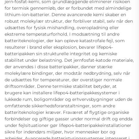
jern-fosfat-kemi, som grundlæggende eliminerer risikoen
for termisk gennemløb, der er forbundet med almindelige
lithium-ion-batterier. Denne avancerede kemi skaber en
robust molekylær struktur, der forbliver stabil, selv når den
udsættes for fysisk mishandling, overopladning eller
ekstreme temperaturforhold. I modsætning til andre
batteriteknologier, der kan opleve katastrofale fejl, som
resulterer i brand eller eksplosion, bevarer lifepo4-
batteripakken sin strukturelle integritet og kemiske
stabilitet under belastning. Det jernfosfat-katode materiale,
der anvendes i disse batteripakker, danner stærke
molekylære bindinger, der modstår nedbrydning, selv når
de udsættes for temperaturer, der overstiger normale
driftsområder. Denne termiske stabilitet betyder, at
brugere kan installere lifepo4-batteripakkesystemer i
lukkede rum, boligområder og erhvervsbygninger uden de
omfattende sikkerhedsforanstaltninger, som andre
batteriteknologier kræver. Fraværet af flygtige organiske
forbindelser og giftige gasser under normal drift og endda
under fejlsituationer gør lifepo4-batteripakkeinstallationer
sikre for indendørs miljøer, hvor mennesker bor og
arbejder. Avancerede batteristyringssystemer integreret i