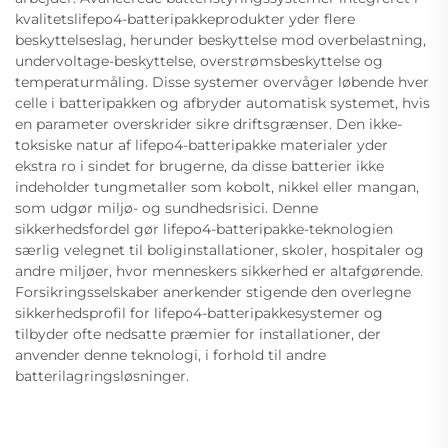
kvalitetslifepo4-batteripakkeprodukter yder flere
beskyttelseslag, herunder beskyttelse mod overbelastning,
undervoltage-beskyttelse, overstrømsbeskyttelse og
temperaturmåling. Disse systemer overvåger løbende hver
celle i batteripakken og afbryder automatisk systemet, hvis
en parameter overskrider sikre driftsgrænser. Den ikke-
toksiske natur af lifepo4-batteripakke materialer yder
ekstra ro i sindet for brugerne, da disse batterier ikke
indeholder tungmetaller som kobolt, nikkel eller mangan,
som udgør miljø- og sundhedsrisici. Denne
sikkerhedsfordel gør lifepo4-batteripakke-teknologien
særlig velegnet til boliginstallationer, skoler, hospitaler og
andre miljøer, hvor menneskers sikkerhed er altafgørende.
Forsikringsselskaber anerkender stigende den overlegne
sikkerhedsprofil for lifepo4-batteripakkesystemer og
tilbyder ofte nedsatte præmier for installationer, der
anvender denne teknologi, i forhold til andre
batterilagringsløsninger.