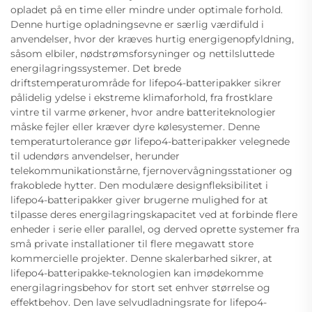
opladet på en time eller mindre under optimale forhold.
Denne hurtige opladningsevne er særlig værdifuld i
anvendelser, hvor der kræves hurtig energigenopfyldning,
såsom elbiler, nødstrømsforsyninger og nettilsluttede
energilagringssystemer. Det brede
driftstemperaturområde for lifepo4-batteripakker sikrer
pålidelig ydelse i ekstreme klimaforhold, fra frostklare
vintre til varme ørkener, hvor andre batteriteknologier
måske fejler eller kræver dyre kølesystemer. Denne
temperaturtolerance gør lifepo4-batteripakker velegnede
til udendørs anvendelser, herunder
telekommunikationstårne, fjernovervågningsstationer og
frakoblede hytter. Den modulære designfleksibilitet i
lifepo4-batteripakker giver brugerne mulighed for at
tilpasse deres energilagringskapacitet ved at forbinde flere
enheder i serie eller parallel, og derved oprette systemer fra
små private installationer til flere megawatt store
kommercielle projekter. Denne skalerbarhed sikrer, at
lifepo4-batteripakke-teknologien kan imødekomme
energilagringsbehov for stort set enhver størrelse og
effektbehov. Den lave selvudladningsrate for lifepo4-