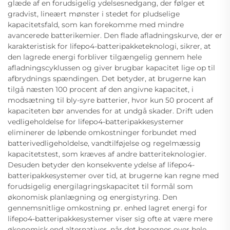
glæde af en forudsigelig ydelsesnedgang, der følger et
gradvist, lineært mønster i stedet for pludselige
kapacitetsfald, som kan forekomme med mindre
avancerede batterikemier. Den flade afladningskurve, der er
karakteristisk for lifepo4-batteripakketeknologi, sikrer, at
den lagrede energi forbliver tilgængelig gennem hele
afladningscyklussen og giver brugbar kapacitet lige op til
afbrydnings spændingen. Det betyder, at brugerne kan
tilgå næsten 100 procent af den angivne kapacitet, i
modsætning til bly-syre batterier, hvor kun 50 procent af
kapaciteten bør anvendes for at undgå skader. Drift uden
vedligeholdelse for lifepo4-batteripakkesystemer
eliminerer de løbende omkostninger forbundet med
batterivedligeholdelse, vandtilføjelse og regelmæssig
kapacitetstest, som kræves af andre batteriteknologier.
Desuden betyder den konsekvente ydelse af lifepo4-
batteripakkesystemer over tid, at brugerne kan regne med
forudsigelig energilagringskapacitet til formål som
økonomisk planlægning og energistyring. Den
gennemsnitlige omkostning pr. enhed lagret energi for
lifepo4-batteripakkesystemer viser sig ofte at være mere
økonomisk end alternativer, når det beregnes over hele