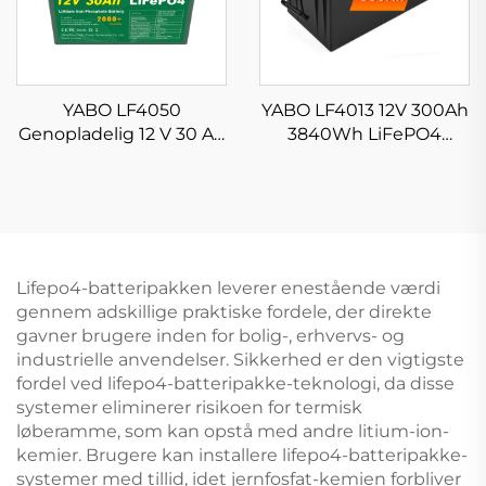
YABO LF4050
YABO LF4013 12V 300Ah
Genopladelig 12 V 30 Ah
3840Wh LiFePO4
LiFePO4-batteri til
Batteripakke Lang
solenergilagringssystemer
Cykluslevetid Lithium
Jernfosfat Batteri til
Solcelleanlæg,
Campingvogn,
Hjemmets
Lifepo4-batteripakken leverer enestående værdi
Energilagring
gennem adskillige praktiske fordele, der direkte
gavner brugere inden for bolig-, erhvervs- og
industrielle anvendelser. Sikkerhed er den vigtigste
fordel ved lifepo4-batteripakke-teknologi, da disse
systemer eliminerer risikoen for termisk
løberamme, som kan opstå med andre litium-ion-
kemier. Brugere kan installere lifepo4-batteripakke-
systemer med tillid, idet jernfosfat-kemien forbliver