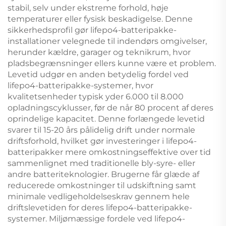
stabil, selv under ekstreme forhold, høje
temperaturer eller fysisk beskadigelse. Denne
sikkerhedsprofil gør lifepo4-batteripakke-
installationer velegnede til indendørs omgivelser,
herunder kældre, garager og teknikrum, hvor
pladsbegrænsninger ellers kunne være et problem.
Levetid udgør en anden betydelig fordel ved
lifepo4-batteripakke-systemer, hvor
kvalitetsenheder typisk yder 6.000 til 8.000
opladningscyklusser, før de når 80 procent af deres
oprindelige kapacitet. Denne forlængede levetid
svarer til 15-20 års pålidelig drift under normale
driftsforhold, hvilket gør investeringer i lifepo4-
batteripakker mere omkostningseffektive over tid
sammenlignet med traditionelle bly-syre- eller
andre batteriteknologier. Brugerne får glæde af
reducerede omkostninger til udskiftning samt
minimale vedligeholdelseskrav gennem hele
driftslevetiden for deres lifepo4-batteripakke-
systemer. Miljømæssige fordele ved lifepo4-