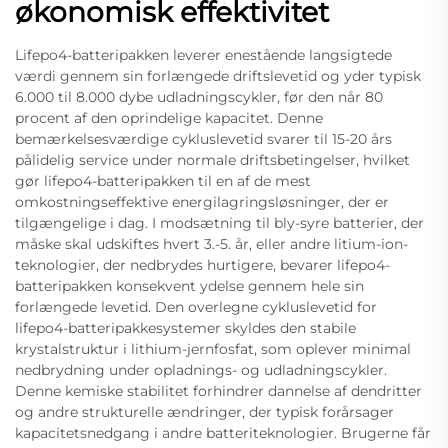
økonomisk effektivitet
Lifepo4-batteripakken leverer enestående langsigtede
værdi gennem sin forlængede driftslevetid og yder typisk
6.000 til 8.000 dybe udladningscykler, før den når 80
procent af den oprindelige kapacitet. Denne
bemærkelsesværdige cykluslevetid svarer til 15-20 års
pålidelig service under normale driftsbetingelser, hvilket
gør lifepo4-batteripakken til en af de mest
omkostningseffektive energilagringsløsninger, der er
tilgængelige i dag. I modsætning til bly-syre batterier, der
måske skal udskiftes hvert 3.-5. år, eller andre litium-ion-
teknologier, der nedbrydes hurtigere, bevarer lifepo4-
batteripakken konsekvent ydelse gennem hele sin
forlængede levetid. Den overlegne cykluslevetid for
lifepo4-batteripakkesystemer skyldes den stabile
krystalstruktur i lithium-jernfosfat, som oplever minimal
nedbrydning under opladnings- og udladningscykler.
Denne kemiske stabilitet forhindrer dannelse af dendritter
og andre strukturelle ændringer, der typisk forårsager
kapacitetsnedgang i andre batteriteknologier. Brugerne får