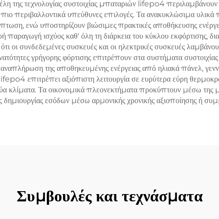
φέλη της τεχνολογίας συστοιχίας μπαταριών lifepo4 περιλαμβάνου
ίες πιο περιβαλλοντικά υπεύθυνες επιλογές. Τα ανακυκλώσιμα υλικά
ίπτωση, ενώ υποστηρίζουν βιώσιμες πρακτικές αποθήκευσης ενέργ
 παραγωγή ισχύος καθ' όλη τη διάρκεια του κύκλου εκφόρτισης, δι
 ότι οι συνδεδεμένες συσκευές και οι ηλεκτρικές συσκευές λαμβάνο
υνατότητες γρήγορης φόρτισης επιτρέπουν στα συστήματα συστοιχία
ν αναπλήρωση της αποθηκευμένης ενέργειας από ηλιακά πάνελ, γεννή
fepo4 επιτρέπει αξιόπιστη λειτουργία σε ευρύτερα εύρη θερμοκρα
ρύα κλίματα. Τα οικονομικά πλεονεκτήματα προκύπτουν μέσω της με
κής δημιουργίας εσόδων μέσω αρμονικής χρονικής αξιοποίησης ή συμ
Συμβουλές και τεχνάσματα