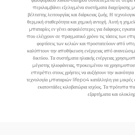
φωσφορικού λιθίου-σιδήρου συνδεδεμένα σε σειρά κ
περιλαμβάνει εξελιγμένα συστήματα διαχείρισης μ
βέλτιστης λειτουργίας και διάρκειας ζωής. Η τεχνολ
θερμική σταθερότητα και χημική αντοχή. Αυτή η χημεία
μπαταρίες εν γένει ασφαλέστερες για διάφορες εγκ
που ελέγχουν σε πραγματικό χρόνο τις τάσεις των επι
φορτίσεις των κελιών και προστατεύουν από υπ
καλύπτουν την αποθήκευση ενέργειας από ανανεώσιμες
δικτύου. Τα συστήματα ηλιακής ενέργειας χρησιμο
μέγιστης ηλιοφάνειας, προκειμένου να χρησιμοποι
επιτρέπει στους χρήστες να αυξήσουν την ικανότητα
τεχνολογία μπαταριών lifepo4 κατάλληλη για μικρές
εκατοντάδες κιλοβατώρια ισχύος. Τα πρότυπα 
εξαρτήματα και ολοκλη