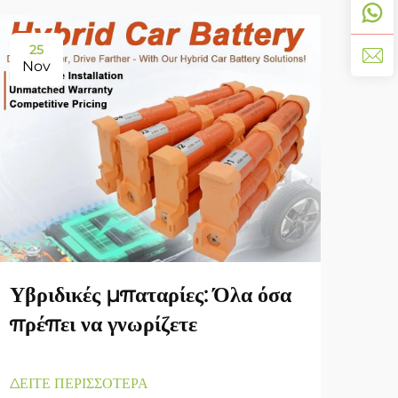
25
11
Nov
De
YA
Υβριδικές μπαταρίες: Όλα όσα
Γκά
πρέπει να γνωρίζετε
Ένα
Απο
ΔΕΙΤΕ ΠΕΡΙΣΣΟΤΕΡΑ