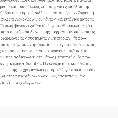
οδιαγραφές τάσης και χωρητικότητας. Κάθε μπαταρία
σία και τους κύκλους φόρτισης για εξασφάλιση της
 καθόδου φωσφορικού σιδήρου που παρέχουν εξαιρετική
λλες τεχνολογίες λιθίου-ιόντων, καθιστώντας αυτές τις
po4 περιλαμβάνουν έξυπνα συστήματα παρακολούθησης
υτά τα συστήματα διαχείρισης ισορροπούν αυτόματα τις
Οι εφαρμογές των συστημάτων μπαταριών lifepo4
ατα, συστήματα ανεφοδιασμού και εγκαταστάσεις εκτός
περίσσειας ενέργειας που παράγεται κατά τις ώρες
ση των περισσότερων συστημάτων μπαταριών lifepo4
ή σειριακές διατάξεις. Η ευελιξία αυτή καθιστά την
οθήκευσης, μέχρι μεγάλα εμπορικά έργα που απαιτούν
υν αυστηρά πρωτόκολλα δοκιμών, πιστοποιημένα
ή στην τεχνολογία του.