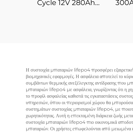
Cycle 12V 280Ah
300A
LiFePO4, μπαταρία
τύπου
λιθίου, φωσφορικού
μπατ
σιδήρου, βαθιάς
φωσ
εκφόρτισης για ηλεκτρικό
εξω
όχημα, καροτσάκι γκολφ
χρήσ
και ηλιακή ενέργεια
Η συστοιχία μπαταριών lifepo4 προσφέρει εξαιρετικ
βιομηχανικές εφαρμογές. Η ασφάλεια αποτελεί το κύρι
συμβάντων θερμικής ανεξέλεγκτης αντίδρασης που μπο
μπαταριών lifepo4 με ασφάλεια, γνωρίζοντας ότι η χ
το προφίλ ασφαλείας καθιστά τις εγκαταστάσεις συστ
υπηρεσιών, όπου οι περιορισμοί χώρου θα μπορούσαν
συστημάτων συστοιχίας μπαταριών lifepo4, με ποιοτ
χωρητικότητας. Αυτή η επεκταμένη διάρκεια ζωής μεταφ
συστοιχία μπαταριών lifepo4 πιο οικονομικά αποδοτι
μπαταριών. Οι χρήστες επωφελούνται από μειωμένα κό