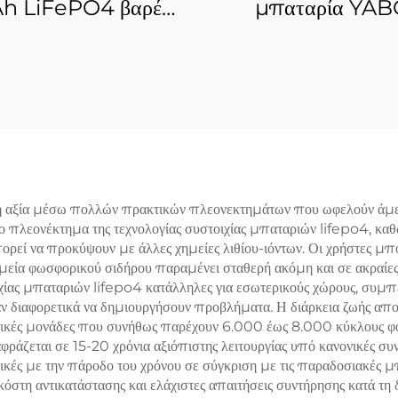
h LiFePO4 βαρέως
μπαταρία YA
, επαναφορτιζόμενη
LF4050 12V 3
αρία λιθίου σιδήρου
LiFePO4 για συστ
φορικού άλατος για
αποθήκευσης ενέργ
τερική εργασία και
από ηλιακή ενέργ
η σε κινητό γραφείο
ή αξία μέσω πολλών πρακτικών πλεονεκτημάτων που ωφελούν άμεσα
ο πλεονέκτημα της τεχνολογίας συστοιχίας μπαταριών lifepo4, καθ
ρεί να προκύψουν με άλλες χημείες λιθίου-ιόντων. Οι χρήστες μπ
ημεία φωσφορικού σιδήρου παραμένει σταθερή ακόμη και σε ακραίες
οιχίας μπαταριών lifepo4 κατάλληλες για εσωτερικούς χώρους, συ
 διαφορετικά να δημιουργήσουν προβλήματα. Η διάρκεια ζωής απο
ικές μονάδες που συνήθως παρέχουν 6.000 έως 8.000 κύκλους φόρτι
ράζεται σε 15-20 χρόνια αξιόπιστης λειτουργίας υπό κανονικές συνθ
κές με την πάροδο του χρόνου σε σύγκριση με τις παραδοσιακές μπ
στη αντικατάστασης και ελάχιστες απαιτήσεις συντήρησης κατά τη δ