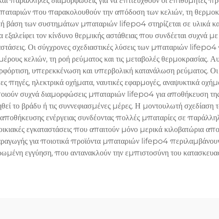
αι παράλληλες διαμορφώσεις για να επιτευχθούν οι επιθυμητές πρ
παταριών που παρακολουθούν την απόδοση των κελιών, τη θερμοκρα
ογική βάση των συστημάτων μπαταριών lifepo4 στηρίζεται σε υλικά
 εξαλείφει τον κίνδυνο θερμικής αστάθειας που συνδέεται συχνά με ά
αταστάσεις. Οι σύγχρονες σχεδιαστικές λύσεις των μπαταριών life
μέρους κελιών, τη ροή ρεύματος και τις μεταβολές θερμοκρασίας. Α
ερφόρτιση, υπερεκκένωση και υπερβολική κατανάλωση ρεύματος. 
 πηγές, ηλεκτρικά οχήματα, ναυτικές εφαρμογές, αναψυκτικά οχήμ
ποιούν συχνά διαμορφώσεις μπαταριών lifepo4 για αποθήκευση της 
ηθεί το βράδυ ή τις συννεφιασμένες μέρες. Η μοντουλωτή σχεδία
 αποθήκευσης ενέργειας συνδέοντας πολλές μπαταρίες σε παράλληλες 
 οικιακές εγκαταστάσεις που απαιτούν μόνο μερικά κιλοβατώρια απ
παραγωγής για ποιοτικά προϊόντα μπαταριών lifepo4 περιλαμβάνο
ρωμένη εγγύηση, που αντανακλούν την εμπιστοσύνη του κατασκευαστ