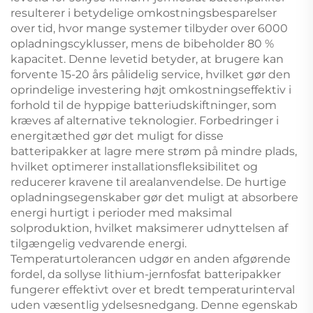
resulterer i betydelige omkostningsbesparelser
over tid, hvor mange systemer tilbyder over 6000
opladningscyklusser, mens de bibeholder 80 %
kapacitet. Denne levetid betyder, at brugere kan
forvente 15-20 års pålidelig service, hvilket gør den
oprindelige investering højt omkostningseffektiv i
forhold til de hyppige batteriudskiftninger, som
kræves af alternative teknologier. Forbedringer i
energitæthed gør det muligt for disse
batteripakker at lagre mere strøm på mindre plads,
hvilket optimerer installationsfleksibilitet og
reducerer kravene til arealanvendelse. De hurtige
opladningsegenskaber gør det muligt at absorbere
energi hurtigt i perioder med maksimal
solproduktion, hvilket maksimerer udnyttelsen af
tilgængelig vedvarende energi.
Temperaturtolerancen udgør en anden afgørende
fordel, da sollyse lithium-jernfosfat batteripakker
fungerer effektivt over et bredt temperaturinterval
uden væsentlig ydelsesnedgang. Denne egenskab