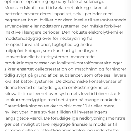
optimerer opsamling og udnyttelse af solenergi.
Modstandskraft mod tidsrelateret aldring sikrer, at
batterier bevarer deres kapacitet, selv i perioder med
begrænset brug, hvilket gør dem ideelle til sæsonbetonede
anvendelser eller nødstrømsystemer, der måske forbliver
inaktive i længere perioder. Den robuste elektrolytkemi er
modstandsdygtig over for nedbrydning fra
temperaturvariationer, fugtighed og andre
miljøpåvirkninger, som kan hurtigt nedbryde
konventionelle batterisystemer. Avancerede
produktionsprocesser og kvalitetskontrolforanstaltninger
sikrer ensartet cellepræstation og matchning og forhindrer
tidlig svigt på grund af celleubalancer, som ofte ses i lavere
kvalitet batterisystemer. De økonomiske konsekvenser af
denne levetid er betydelige, da omkostningerne pr.
kilowatt-time leveret over systemets levetid bliver stærkt
konkurrencedygtige med netstrøm på mange markeder.
Garantidækningen rækker typisk over 10 år eller mere,
hvilket yderligere styrker tilliden til investeringens
langsigtede værdi. De forudsigelige nedbrydningsmønstre
gør det muligt at lave nøjagtige finansielle modeller til
kommercielle og offentlige anvendelser og understøtter