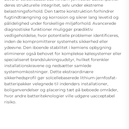
deres strukturelle integritet, selv under ekstreme
belastningsforhold. Den tætte konstruktion forhindrer
fugtindtrængning og korrosion og sikrer lang levetid og
pålidelighed under forskellige miljøforhold. Avancerede
diagnostiske funktioner muliggør prædiktiv
vedligeholdelse, hvor potentielle problemer identificeres,
inden de kompromitterer systemets sikkerhed eller
ydeevne. Den iboende stabilitet i kemiens opbygning
eliminerer også behovet for komplekse kølesystemer eller
specialiseret brandslukningsudstyr, hvilket forenkler
installationskravene og nedsætter samlede
systemomkostninger. Dette ekstraordinære
sikkerhedsprofil gør solcellebaserede lithium-jernfosfat-
batteripakker velegnede til indendørs installationer,
boliganvendelser og placering tæt på beboede områder,
hvor andre batteriteknologier ville udgøre uacceptabel
risiko.