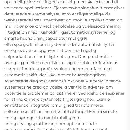
oprindelige investeringer samtidig med skalerbarhed til
voksende applikationer. Fjernovervågningsfunktioner giver
detaljerede systemanalyser, som er tilgængelige via
webbaserede instrumentbræt og mobile applikationer, og
muliggør proaktiv vedligeholdelse og ydelsesoptimering.
Integration med husholdningsautomationsystemer og
smarte husholdningsapparater muliggør
efterspørgselsresponssystemer, der automatisk flytter
energikrævende opgaver til tider med rigelig
solproduktion eller billigt netstrøm. Den problemfrie
overgang mellem nettilsluttet og frakoblet driftsmodus
sikrer uafbrudt strømforsyning under netudfald med
automatisk skift, der ikke kræver brugerindgriben.
Avancerede diagnosticeringsfunktioner vurderer løbende
systemets helbred og ydelse, giver tidlig advarsel om
potentielle problemer og optimerer vedligeholdelsesplaner
for at maksimere systemets tilgængelighed. Denne
omfattende integrationsmulighed transformerer
solbaserede lithium-jern-fosfat-batteripakker fra simple
energilagringsenheder til intelligente
energistyringsplatforme, som optimerer hele
energisystemet for maksimal effektivitet og værdi.