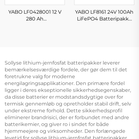
YABO LF0428001 12 V
YABO LF8161 24V 100Ah
280 Ah
LiFePO4 Batteripakke
Lithiumjernfosfatbatteri
Dyb Cyklus
Genopladeligt LiFePO4-
Solenergilagring
lithiumbatteripakke
Lithiumbatterier til
Lagringsbatteri til
både, golfbuggyer,
solpaneler og hjem
fritidsvogne
med BMS
Sollyse lithium-jernfosfat batteripakker leverer
bemærkelsesværdige fordele, der gør dem til det
foretrukne valg for moderne
energilagringsapplikationer. Den primære fordel
ligger i deres ekseptionelle sikkerhedsegenskaber,
da disse batterier er modstandsdygtige over for
termisk gennemløb og opretholder stabil drift, selv
under ekstreme forhold. Dette sikkerhedsprofil
eliminerer brandrisici, der er forbundet med andre
batterikemier, og giver ro i sindet for både
hjemmeejere og virksomheder. Den forlængede
levetid for sollyse lithium-jernfosfat batteripakker