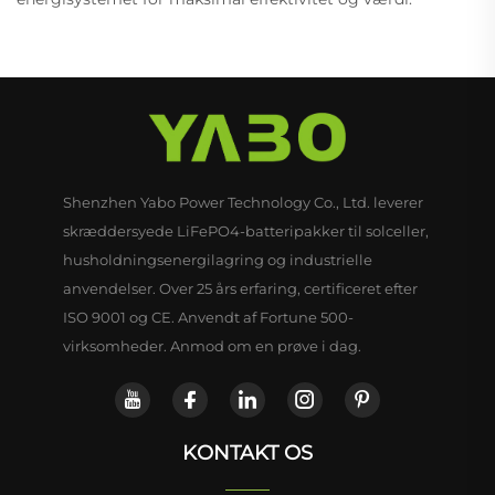
Shenzhen Yabo Power Technology Co., Ltd. leverer
skræddersyede LiFePO4-batteripakker til solceller,
husholdningsenergilagring og industrielle
anvendelser. Over 25 års erfaring, certificeret efter
ISO 9001 og CE. Anvendt af Fortune 500-
virksomheder. Anmod om en prøve i dag.
KONTAKT OS