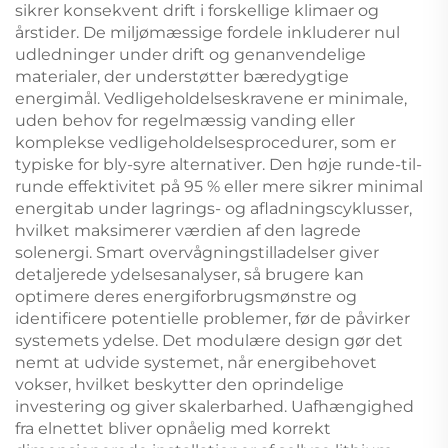
sikrer konsekvent drift i forskellige klimaer og
årstider. De miljømæssige fordele inkluderer nul
udledninger under drift og genanvendelige
materialer, der understøtter bæredygtige
energimål. Vedligeholdelseskravene er minimale,
uden behov for regelmæssig vanding eller
komplekse vedligeholdelsesprocedurer, som er
typiske for bly-syre alternativer. Den høje runde-til-
runde effektivitet på 95 % eller mere sikrer minimal
energitab under lagrings- og afladningscyklusser,
hvilket maksimerer værdien af den lagrede
solenergi. Smart overvågningstilladelser giver
detaljerede ydelsesanalyser, så brugere kan
optimere deres energiforbrugsmønstre og
identificere potentielle problemer, før de påvirker
systemets ydelse. Det modulære design gør det
nemt at udvide systemet, når energibehovet
vokser, hvilket beskytter den oprindelige
investering og giver skalerbarhed. Uafhængighed
fra elnettet bliver opnåelig med korrekt