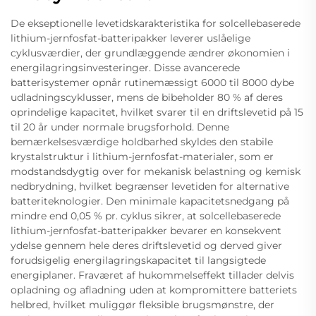
De ekseptionelle levetidskarakteristika for solcellebaserede
lithium-jernfosfat-batteripakker leverer uslåelige
cyklusværdier, der grundlæggende ændrer økonomien i
energilagringsinvesteringer. Disse avancerede
batterisystemer opnår rutinemæssigt 6000 til 8000 dybe
udladningscyklusser, mens de bibeholder 80 % af deres
oprindelige kapacitet, hvilket svarer til en driftslevetid på 15
til 20 år under normale brugsforhold. Denne
bemærkelsesværdige holdbarhed skyldes den stabile
krystalstruktur i lithium-jernfosfat-materialer, som er
modstandsdygtig over for mekanisk belastning og kemisk
nedbrydning, hvilket begrænser levetiden for alternative
batteriteknologier. Den minimale kapacitetsnedgang på
mindre end 0,05 % pr. cyklus sikrer, at solcellebaserede
lithium-jernfosfat-batteripakker bevarer en konsekvent
ydelse gennem hele deres driftslevetid og derved giver
forudsigelig energilagringskapacitet til langsigtede
energiplaner. Fraværet af hukommelseffekt tillader delvis
opladning og afladning uden at kompromittere batteriets
helbred, hvilket muliggør fleksible brugsmønstre, der