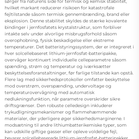
sørger fra naturens side for termisk og kemisk stabilitet,
hvilket markant reducerer risikoen for katastrofale
fejltilstande såsom termisk gennembrænding, brand eller
eksplosion. Denne stabilitet skyldes de stærke kovalente
bindinger i jernfosfatets krystalstruktur, som forbliver
intakte selv under alvorlige misbrugsforhold såsom
overophobning, fysisk beskadigelse eller ekstreme
temperaturer. Det batteristyringssystem, der er integreret i
hver solcellebaseret lithium-jernfosfat-batteripakke,
overvåger kontinuert individuelle celleparametre såsom
spænding, strøm og temperatur og iværksætter
beskyttelsesforanstaltninger, før farlige tilstande kan opstå.
Flere lag med sikkerhedsprotokoller omfatter beskyttelse
mod overstrøm, overspænding, undervoltage og
temperaturovervågning med automatisk
nedlukningsfunktion, når parametre overskrider sikre
driftsgrænser. Den robuste celledesign inkluderer
trykudligningsmekanismer og flammehæmmende
materialer, der yderligere øger sikkerhedsmarginerne. I
modsætning til andre lithiumbatterikemiske typer, som
kan udskille giftige gasser eller opleve voldelige fejl,
bevarer solcellebaserede lithium-jernfosfat-batteripakker