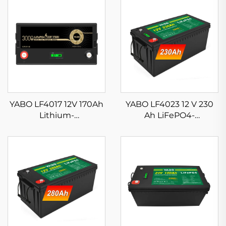
YABO LF4017 12V 170Ah
YABO LF4023 12 V 230
Lithium-
Ah LiFePO4-
jernfosfatbatteri til
lithiumbatteripakke
solenergilagring BMS
Udladningsbatteri til
Lithium LiFePO4
marine, solsystem,
batteripakke til
campingvogn,
solenergilagringssystemer
camping, off-grid