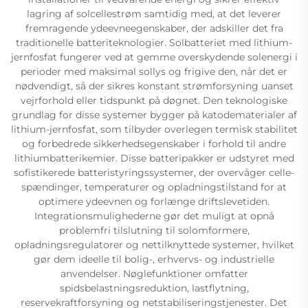
lagring af solcellestrøm samtidig med, at det leverer
fremragende ydeevneegenskaber, der adskiller det fra
traditionelle batteriteknologier. Solbatteriet med lithium-
jernfosfat fungerer ved at gemme overskydende solenergi i
perioder med maksimal sollys og frigive den, når det er
nødvendigt, så der sikres konstant strømforsyning uanset
vejrforhold eller tidspunkt på døgnet. Den teknologiske
grundlag for disse systemer bygger på katodematerialer af
lithium-jernfosfat, som tilbyder overlegen termisk stabilitet
og forbedrede sikkerhedsegenskaber i forhold til andre
lithiumbatterikemier. Disse batteripakker er udstyret med
sofistikerede batteristyringssystemer, der overvåger celle-
spændinger, temperaturer og opladningstilstand for at
optimere ydeevnen og forlænge driftslevetiden.
Integrationsmulighederne gør det muligt at opnå
problemfri tilslutning til solomformere,
opladningsregulatorer og nettilknyttede systemer, hvilket
gør dem ideelle til bolig-, erhvervs- og industrielle
anvendelser. Nøglefunktioner omfatter
spidsbelastningsreduktion, lastflytning,
reservekraftforsyning og netstabiliseringstjenester. Det