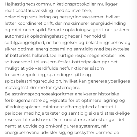
Højhastighedskommunikationsprotokoller muliggør
realtidsdataudveksling med solinvertere,
opladningsregulering og netstyringssystemer, hvilket
letter koordineret drift, der maksimerer energiudvinding
og minimerer spild. Smarte opladningsalgoritmer justerer
automatisk opladningshastigheder i henhold til
soltilgængelighed, netbetingelser og belastningsbehov og
sikrer optimal energiopsamling samtidig med beskyttelse
af batteriets helbred. De hurtige responsegenskaber hos
solbaserede lithium-jern-fosfat-batteripakker gør det
muligt at yde værdifulde netfunktioner såsom
frekvensregulering, spændingsstøtte og
spidsbelastningsreduktion, hvilket kan generere yderligere
indtægtsstrømme for systemejere.
Belastningsprognosealgoritmer analyserer historiske
forbrugsmønstre og vejrdata for at optimere lagring og
afladningsplaner, minimere afhængighed af nettet i
perioder med høje takster og samtidig sikre tilstrækkelige
reserver til nødstrøm. Den modulære arkitektur gør det
nemt at udvide og omkonfigurere systemet, når
energibehovene udvikler sig, og beskytter dermed de