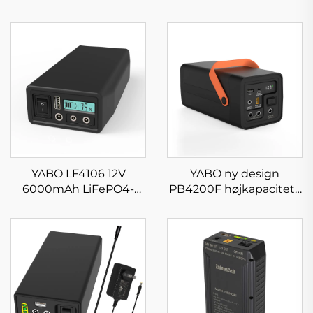
YABO LF4106 12V
YABO ny design
6000mAh LiFePO4-
PB4200F højkapacitets
batteripakke
12V 12000mAh bærbar
genopladeligt lithium-
strøm LiFePO4-batteri,
jern-fosfatbatteri
bærbar strømforsyning
76,8Wh powerbank
med hurtig opladning
til rejser