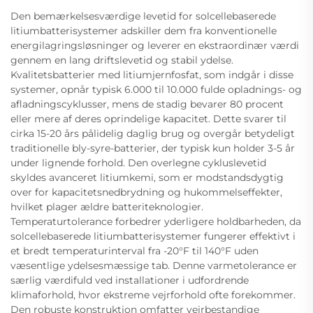
Den bemærkelsesværdige levetid for solcellebaserede
litiumbatterisystemer adskiller dem fra konventionelle
energilagringsløsninger og leverer en ekstraordinær værdi
gennem en lang driftslevetid og stabil ydelse.
Kvalitetsbatterier med litiumjernfosfat, som indgår i disse
systemer, opnår typisk 6.000 til 10.000 fulde opladnings- og
afladningscyklusser, mens de stadig bevarer 80 procent
eller mere af deres oprindelige kapacitet. Dette svarer til
cirka 15-20 års pålidelig daglig brug og overgår betydeligt
traditionelle bly-syre-batterier, der typisk kun holder 3-5 år
under lignende forhold. Den overlegne cykluslevetid
skyldes avanceret litiumkemi, som er modstandsdygtig
over for kapacitetsnedbrydning og hukommelseffekter,
hvilket plager ældre batteriteknologier.
Temperaturtolerance forbedrer yderligere holdbarheden, da
solcellebaserede litiumbatterisystemer fungerer effektivt i
et bredt temperaturinterval fra -20°F til 140°F uden
væsentlige ydelsesmæssige tab. Denne varmetolerance er
særlig værdifuld ved installationer i udfordrende
klimaforhold, hvor ekstreme vejrforhold ofte forekommer.
Den robuste konstruktion omfatter vejrbestandige