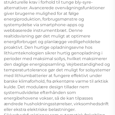
strukturelle krav i forhold til tunge bly-syre-
alternativer. Avancerede overvågningsfunktioner
giver brugerne mulighed for at følge
energiproduktion, forbrugsmønstre og
systemydelse via smartphone-apps og
webbaserede instrumentbræt. Denne
realtidsvisning gør det muligt at optimere
energiforbruget og planlægge vedligeholdelse
proaktivt. Den hurtige opladningsevne hos
lithiumteknologien sikrer hurtig genopladning i
perioder med maksimal sollys, hvilket maksimerer
den daglige energiopsamling. Vejrbestandighed og
temperaturtolerance gør det muligt for solsystemer
med lithiumbatterier at fungere effektivt under
barske klimaforhold, fra ørkentørre varme til arktisk
kulde. Det modulære design tillader nem
systemudvidelse efterhånden som
energibehovene vokser, så de kan tilpasses
ændrede husholdningsstørrelser, virksomhedsdrift
eller ekstra elektriske belastninger.