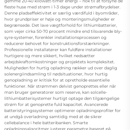
gemme 20-40 kilowatt-timer energi – nok til at forsyne de
fleste huse med strøm i 1-3 dage under strømafbrydelser.
Denne pladseffektivitet er særlig værdifuld i byområder,
hvor grundpriser er høje og monteringsmuligheder er
begrænsede. Det lave vægtforhold for lithiumbatterier,
som vejer cirka 50-70 procent mindre end tilsvarende bly-
syre-systemer, forenkler installationsprocessen og
reducerer behovet for konstruktionsforstærkninger.
Professionelle installatører kan fuldføre installationer
hurtigere og mere sikkert, hvilket nedsætter
arbejdskraftomkostninger og projektets kompleksitet.
Muligheden for hurtig opladning rækker ud over daglig
solenergiindsamling til nødsituationer, hvor hurtig
genopladning er kritisk for at opretholde essentielle
funktioner. Når strømmen delvist genoprettes eller når
man bruger generatorer som reserve, kan solcelle-
lithiumbatterisystemer hurtigt optage den tilgængelige
strøm for at genoprette fuld kapacitet. Avancerede
batteristyringssystemer optimerer opladningsprofiler for
at undgå overladning samtidig med at de sikrer
cellebalance i hele batteribanken. Smarte
opladningsalgoritmer justerer parametre baseret på