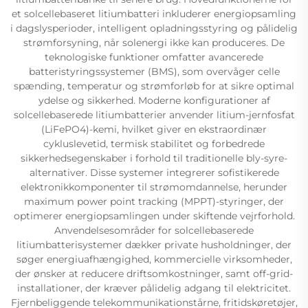
et solcellebaseret litiumbatteri inkluderer energiopsamling
i dagslysperioder, intelligent opladningsstyring og pålidelig
strømforsyning, når solenergi ikke kan produceres. De
teknologiske funktioner omfatter avancerede
batteristyringssystemer (BMS), som overvåger celle
spænding, temperatur og strømforløb for at sikre optimal
ydelse og sikkerhed. Moderne konfigurationer af
solcellebaserede litiumbatterier anvender litium-jernfosfat
(LiFePO4)-kemi, hvilket giver en ekstraordinær
cykluslevetid, termisk stabilitet og forbedrede
sikkerhedsegenskaber i forhold til traditionelle bly-syre-
alternativer. Disse systemer integrerer sofistikerede
elektronikkomponenter til strømomdannelse, herunder
maximum power point tracking (MPPT)-styringer, der
optimerer energiopsamlingen under skiftende vejrforhold.
Anvendelsesområder for solcellebaserede
litiumbatterisystemer dækker private husholdninger, der
søger energiuafhængighed, kommercielle virksomheder,
der ønsker at reducere driftsomkostninger, samt off-grid-
installationer, der kræver pålidelig adgang til elektricitet.
Fjernbeliggende telekommunikationstårne, fritidskøretøjer,