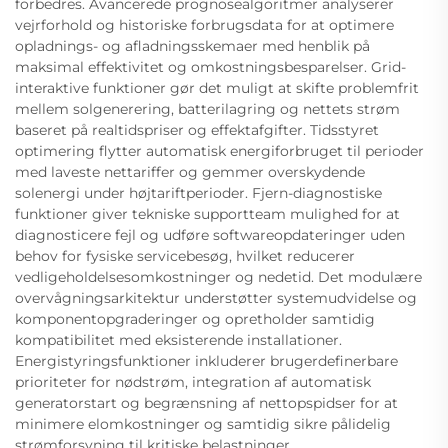
forbedres. Avancerede prognosealgoritmer analyserer
vejrforhold og historiske forbrugsdata for at optimere
opladnings- og afladningsskemaer med henblik på
maksimal effektivitet og omkostningsbesparelser. Grid-
interaktive funktioner gør det muligt at skifte problemfrit
mellem solgenerering, batterilagring og nettets strøm
baseret på realtidspriser og effektafgifter. Tidsstyret
optimering flytter automatisk energiforbruget til perioder
med laveste nettariffer og gemmer overskydende
solenergi under højtariftperioder. Fjern-diagnostiske
funktioner giver tekniske supportteam mulighed for at
diagnosticere fejl og udføre softwareopdateringer uden
behov for fysiske servicebesøg, hvilket reducerer
vedligeholdelsesomkostninger og nedetid. Det modulære
overvågningsarkitektur understøtter systemudvidelse og
komponentopgraderinger og opretholder samtidig
kompatibilitet med eksisterende installationer.
Energistyringsfunktioner inkluderer brugerdefinerbare
prioriteter for nødstrøm, integration af automatisk
generatorstart og begrænsning af nettopspidser for at
minimere elomkostninger og samtidig sikre pålidelig
strømforsyning til kritiske belastninger.