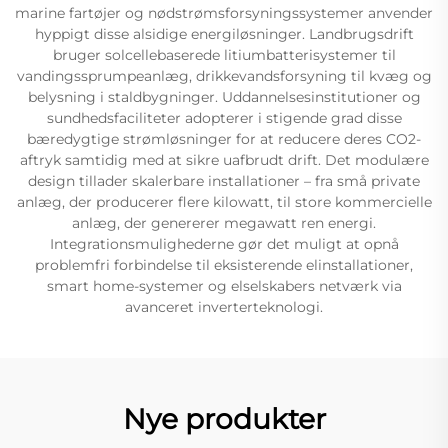
marine fartøjer og nødstrømsforsyningssystemer anvender
hyppigt disse alsidige energiløsninger. Landbrugsdrift
bruger solcellebaserede litiumbatterisystemer til
vandingssprumpeanlæg, drikkevandsforsyning til kvæg og
belysning i staldbygninger. Uddannelsesinstitutioner og
sundhedsfaciliteter adopterer i stigende grad disse
bæredygtige strømløsninger for at reducere deres CO2-
aftryk samtidig med at sikre uafbrudt drift. Det modulære
design tillader skalerbare installationer – fra små private
anlæg, der producerer flere kilowatt, til store kommercielle
anlæg, der genererer megawatt ren energi.
Integrationsmulighederne gør det muligt at opnå
problemfri forbindelse til eksisterende elinstallationer,
smart home-systemer og elselskabers netværk via
avanceret inverterteknologi.
Nye produkter