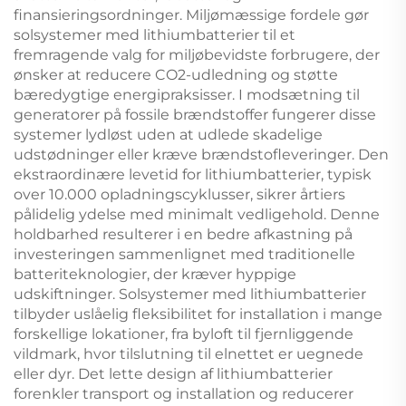
finansieringsordninger. Miljømæssige fordele gør
solsystemer med lithiumbatterier til et
fremragende valg for miljøbevidste forbrugere, der
ønsker at reducere CO2-udledning og støtte
bæredygtige energipraksisser. I modsætning til
generatorer på fossile brændstoffer fungerer disse
systemer lydløst uden at udlede skadelige
udstødninger eller kræve brændstofleveringer. Den
ekstraordinære levetid for lithiumbatterier, typisk
over 10.000 opladningscyklusser, sikrer årtiers
pålidelig ydelse med minimalt vedligehold. Denne
holdbarhed resulterer i en bedre afkastning på
investeringen sammenlignet med traditionelle
batteriteknologier, der kræver hyppige
udskiftninger. Solsystemer med lithiumbatterier
tilbyder uslåelig fleksibilitet for installation i mange
forskellige lokationer, fra byloft til fjernliggende
vildmark, hvor tilslutning til elnettet er uegnede
eller dyr. Det lette design af lithiumbatterier
forenkler transport og installation og reducerer