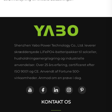
Shenzhen Yabo Power Technology Co., Ltd. leverer
skræddersyede LiFePO4-batteripakker til solceller,
husholdningsenergilagring og industrielle
anvendelser. Over 25 års erfaring, certificeret efter
ISO 9001 og CE. Anvendt af Fortune 500-
virksomheder. Anmod om en prøve i dag.
KONTAKT OS