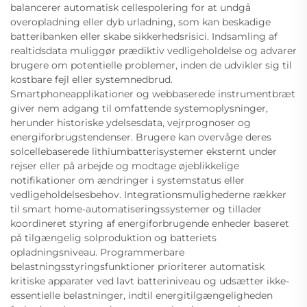
balancerer automatisk cellespolering for at undgå
overopladning eller dyb urladning, som kan beskadige
batteribanken eller skabe sikkerhedsrisici. Indsamling af
realtidsdata muliggør prædiktiv vedligeholdelse og advarer
brugere om potentielle problemer, inden de udvikler sig til
kostbare fejl eller systemnedbrud.
Smartphoneapplikationer og webbaserede instrumentbræt
giver nem adgang til omfattende systemoplysninger,
herunder historiske ydelsesdata, vejrprognoser og
energiforbrugstendenser. Brugere kan overvåge deres
solcellebaserede lithiumbatterisystemer eksternt under
rejser eller på arbejde og modtage øjeblikkelige
notifikationer om ændringer i systemstatus eller
vedligeholdelsesbehov. Integrationsmulighederne rækker
til smart home-automatiseringssystemer og tillader
koordineret styring af energiforbrugende enheder baseret
på tilgængelig solproduktion og batteriets
opladningsniveau. Programmerbare
belastningsstyringsfunktioner prioriterer automatisk
kritiske apparater ved lavt batteriniveau og udsætter ikke-
essentielle belastninger, indtil energitilgængeligheden