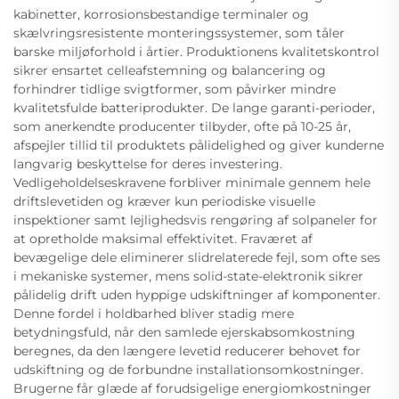
kabinetter, korrosionsbestandige terminaler og
skælvringsresistente monteringssystemer, som tåler
barske miljøforhold i årtier. Produktionens kvalitetskontrol
sikrer ensartet celleafstemning og balancering og
forhindrer tidlige svigtformer, som påvirker mindre
kvalitetsfulde batteriprodukter. De lange garanti-perioder,
som anerkendte producenter tilbyder, ofte på 10-25 år,
afspejler tillid til produktets pålidelighed og giver kunderne
langvarig beskyttelse for deres investering.
Vedligeholdelseskravene forbliver minimale gennem hele
driftslevetiden og kræver kun periodiske visuelle
inspektioner samt lejlighedsvis rengøring af solpaneler for
at opretholde maksimal effektivitet. Fraværet af
bevægelige dele eliminerer slidrelaterede fejl, som ofte ses
i mekaniske systemer, mens solid-state-elektronik sikrer
pålidelig drift uden hyppige udskiftninger af komponenter.
Denne fordel i holdbarhed bliver stadig mere
betydningsfuld, når den samlede ejerskabsomkostning
beregnes, da den længere levetid reducerer behovet for
udskiftning og de forbundne installationsomkostninger.
Brugerne får glæde af forudsigelige energiomkostninger