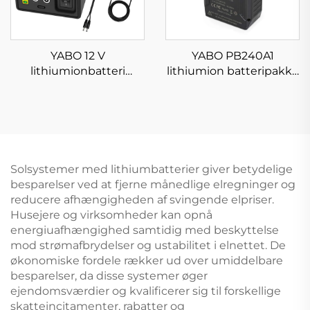
YABO 12 V
YABO PB240A1
lithiumionbatteri
lithiumion batteripakke
PB120B1 12800 mAh
24 V 3200 mAh 82,88
142,08 Wh Li-ion
Wh genopladelige Li-
batteripakke med
ion batterier med DC 24
dobbelt DC og USB-
V/12 V og 5 V-udgang
udgang
Solsystemer med lithiumbatterier giver betydelige
besparelser ved at fjerne månedlige elregninger og
reducere afhængigheden af svingende elpriser.
Husejere og virksomheder kan opnå
energiuafhængighed samtidig med beskyttelse
mod strømafbrydelser og ustabilitet i elnettet. De
økonomiske fordele rækker ud over umiddelbare
besparelser, da disse systemer øger
ejendomsværdier og kvalificerer sig til forskellige
skatteincitamenter, rabatter og