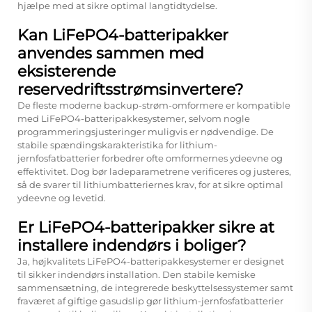
hjælpe med at sikre optimal langtidtydelse.
Kan LiFePO4-batteripakker
anvendes sammen med
eksisterende
reservedriftsstrømsinvertere?
De fleste moderne backup-strøm-omformere er kompatible
med LiFePO4-batteripakkesystemer, selvom nogle
programmeringsjusteringer muligvis er nødvendige. De
stabile spændingskarakteristika for lithium-
jernfosfatbatterier forbedrer ofte omformernes ydeevne og
effektivitet. Dog bør ladeparametrene verificeres og justeres,
så de svarer til lithiumbatteriernes krav, for at sikre optimal
ydeevne og levetid.
Er LiFePO4-batteripakker sikre at
installere indendørs i boliger?
Ja, højkvalitets LiFePO4-batteripakkesystemer er designet
til sikker indendørs installation. Den stabile kemiske
sammensætning, de integrerede beskyttelsessystemer samt
fraværet af giftige gasudslip gør lithium-jernfosfatbatterier