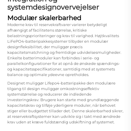
systemdesignovervejelser
Modulær skalerbarhed
Moderne krav til reservekraftvarer varierer betydeligt
afhængigt af facilitetens størrelse, kritiske
belastningsprioriteringer og krav til varighed. Højtkvalitets
LiFePO4-batteripakkesystemer tilbyder en modulær
designfleksibilitet, der muliggør præcis
kapacitetsmatchning og fremtidige udvidelsesmuligheder.
Enkelte batterimoduler kan forbindes i serie- og
parallelkonfigurationer for at opnå de ønskede spændings-
og kapacitetsspecifikationer, samtidig med at systemets
balance og optimale ydeevne opretholdes.
Designet muliggør
Lifepo4-batteripakke
den modulære
tilgang til design muliggør omkostningseffektiv
systemstørrelse og reducerer de indledende
investeringskrav. Brugere kan starte med grundlæggende
kapacitetskrav og tilføje yderligere moduler, når behovet
stiger eller budgettet tillader det. Denne skalerbarhed sikrer,
at reservekraftsystemer kan udvikle sig i takt med ændrede
krav uden at kræve fuldstændig udskiftning af systemet.