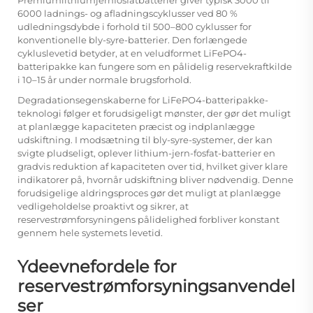
6000 ladnings- og afladningscyklusser ved 80 %
udledningsdybde i forhold til 500–800 cyklusser for
konventionelle bly-syre-batterier. Den forlængede
cykluslevetid betyder, at en veludformet LiFePO4-
batteripakke kan fungere som en pålidelig reservekraftkilde
i 10–15 år under normale brugsforhold.
Degradationsegenskaberne for LiFePO4-batteripakke-
teknologi følger et forudsigeligt mønster, der gør det muligt
at planlægge kapaciteten præcist og indplanlægge
udskiftning. I modsætning til bly-syre-systemer, der kan
svigte pludseligt, oplever lithium-jern-fosfat-batterier en
gradvis reduktion af kapaciteten over tid, hvilket giver klare
indikatorer på, hvornår udskiftning bliver nødvendig. Denne
forudsigelige aldringsproces gør det muligt at planlægge
vedligeholdelse proaktivt og sikrer, at
reservestrømforsyningens pålidelighed forbliver konstant
gennem hele systemets levetid.
Ydeevnefordele for
reservestrømforsyningsanvendel
ser