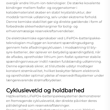
overgår andre litium-ion-teknologier. De stærke kovalente
bindinger mellem fosfor- og oxygenatomer i
katodematerialet skaber en stabil krystalstruktur, der
modstår termisk udløsning, selv under ekstreme forhold.
Denne kemiske stabilitet gør sig direkte gældende i form af
forbedrede sikkerhedsmarginer for bolig- og
erhvervsmæssige reservekraftanvendelser.
De elektrokemiske egenskaber ved LiFePO4-batteripakke-
teknologien muliggør en konstant spændingsudgang
gennem hele afladningscyklussen. I modsætning til bly-
syre-batterier, der oplever en betydelig spændingsfald, når
de aflades, opretholder lithium-jern-fosfat-systemer stabile
spændingsniveauer indtil næsten fuldstændig udtømning.
Denne egenskab sikrer, at tilsluttede udstyr modtager
konstant strømkvalitet, hvilket beskytter følsom elektronik
og opretholder optimal ydelse af reservedriftssystemer under
længerevarende strømafbrydelser.
Cykluslevetid og holdbarhed
Højtkvalitets LiFePO4-batteripakkesystemer demonstrerer
en fremragende cykluslevetid, der direkte påvirker deres
pålidelighed som reservekraftløsninger.
Premiumlithiumjernfosfatbatterier giver typisk 3000 til