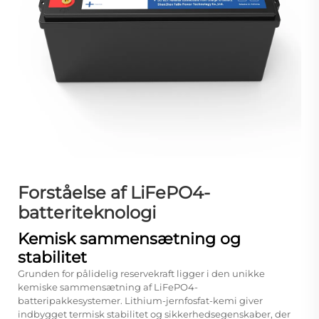
Forståelse af LiFePO4-
batteriteknologi
Kemisk sammensætning og
stabilitet
Grunden for pålidelig reservekraft ligger i den unikke
kemiske sammensætning af LiFePO4-
batteripakkesystemer. Lithium-jernfosfat-kemi giver
indbygget termisk stabilitet og sikkerhedsegenskaber, der