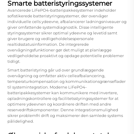
Smarte batteristyringssystemer
Avancerede LiFePO4-batteripakkesystemer indeholder
sofistikerede batteristyringssystemer, der overvåger
individuelle cells ydeevne, afbalancerer ladningsniveauer og
giver omfattende systemdiagnostik. Disse intelligente
styringssystemer sikrer optimal ydeevne og levetid samt
giver brugere og vedligeholdelsespersonale
realtidsstatusinformation. De integrerede
overvågningsfunktioner gør det muligt at planlægge
vedligeholdelse proaktivt og opdage potentielle problemer
tidligt.
Smart batteristyring går ud over grundlæggende
overvågning og omfatter aktiv celleafbalancering,
temperaturkompensation og kommunikationsgrænseflader
til systemintegration. Moderne LiFePO4-
batteripakkesystemer kan kommunikere med invertere,
opladningskontrollere og facilitetsstyringssystemer for at
optimere ydeevnen og koordinere driften med andre
reservedriftskomponenter. Denne integrationsmulighed
sikrer problemfri drift og maksimerer den samlede systems
pålidelighed.