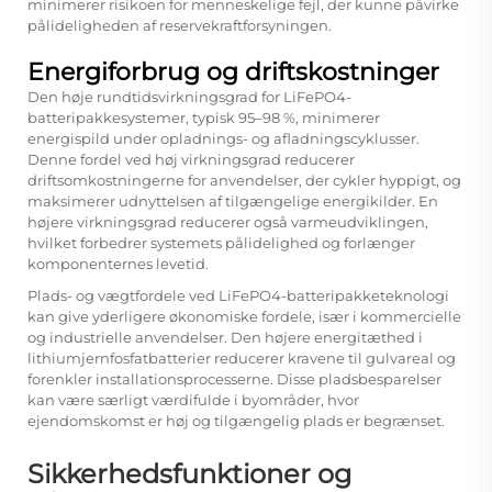
minimerer risikoen for menneskelige fejl, der kunne påvirke
pålideligheden af reservekraftforsyningen.
Energiforbrug og driftskostninger
Den høje rundtidsvirkningsgrad for LiFePO4-
batteripakkesystemer, typisk 95–98 %, minimerer
energispild under opladnings- og afladningscyklusser.
Denne fordel ved høj virkningsgrad reducerer
driftsomkostningerne for anvendelser, der cykler hyppigt, og
maksimerer udnyttelsen af tilgængelige energikilder. En
højere virkningsgrad reducerer også varmeudviklingen,
hvilket forbedrer systemets pålidelighed og forlænger
komponenternes levetid.
Plads- og vægtfordele ved LiFePO4-batteripakketeknologi
kan give yderligere økonomiske fordele, især i kommercielle
og industrielle anvendelser. Den højere energitæthed i
lithiumjernfosfatbatterier reducerer kravene til gulvareal og
forenkler installationsprocesserne. Disse pladsbesparelser
kan være særligt værdifulde i byområder, hvor
ejendomskomst er høj og tilgængelig plads er begrænset.
Sikkerhedsfunktioner og