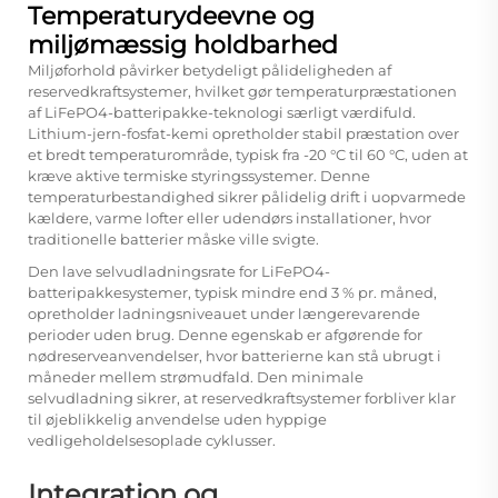
Temperaturydeevne og
miljømæssig holdbarhed
Miljøforhold påvirker betydeligt pålideligheden af
reservedkraftsystemer, hvilket gør temperaturpræstationen
af LiFePO4-batteripakke-teknologi særligt værdifuld.
Lithium-jern-fosfat-kemi opretholder stabil præstation over
et bredt temperaturområde, typisk fra -20 °C til 60 °C, uden at
kræve aktive termiske styringssystemer. Denne
temperaturbestandighed sikrer pålidelig drift i uopvarmede
kældere, varme lofter eller udendørs installationer, hvor
traditionelle batterier måske ville svigte.
Den lave selvudladningsrate for LiFePO4-
batteripakkesystemer, typisk mindre end 3 % pr. måned,
opretholder ladningsniveauet under længerevarende
perioder uden brug. Denne egenskab er afgørende for
nødreserveanvendelser, hvor batterierne kan stå ubrugt i
måneder mellem strømudfald. Den minimale
selvudladning sikrer, at reservedkraftsystemer forbliver klar
til øjeblikkelig anvendelse uden hyppige
vedligeholdelsesoplade cyklusser.
Integration og