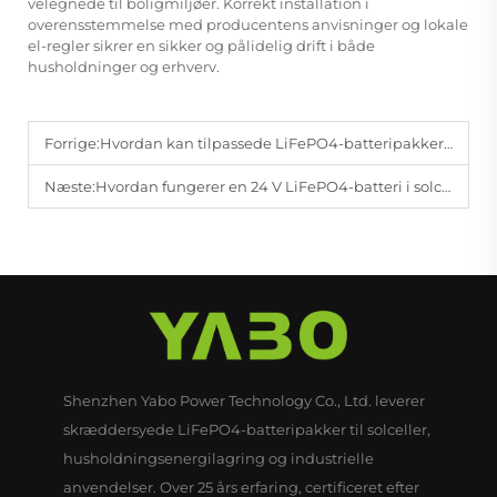
velegnede til boligmiljøer. Korrekt installation i
overensstemmelse med producentens anvisninger og lokale
el-regler sikrer en sikker og pålidelig drift i både
husholdninger og erhverv.
Forrige:
Hvordan kan tilpassede LiFePO4-batteripakker optimeres til forskellige enhedsbehov?
Næste:
Hvordan fungerer en 24 V LiFePO4-batteri i solcelle- og campingvognsanvendelser?
Shenzhen Yabo Power Technology Co., Ltd. leverer
skræddersyede LiFePO4-batteripakker til solceller,
husholdningsenergilagring og industrielle
anvendelser. Over 25 års erfaring, certificeret efter