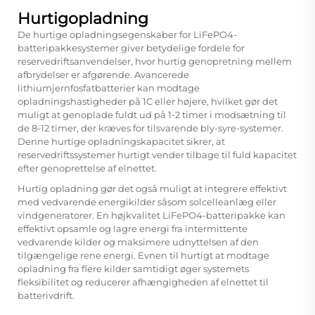
Hurtigopladning
De hurtige opladningsegenskaber for LiFePO4-
batteripakkesystemer giver betydelige fordele for
reservedriftsanvendelser, hvor hurtig genopretning mellem
afbrydelser er afgørende. Avancerede
lithiumjernfosfatbatterier kan modtage
opladningshastigheder på 1C eller højere, hvilket gør det
muligt at genoplade fuldt ud på 1-2 timer i modsætning til
de 8-12 timer, der kræves for tilsvarende bly-syre-systemer.
Denne hurtige opladningskapacitet sikrer, at
reservedriftssystemer hurtigt vender tilbage til fuld kapacitet
efter genoprettelse af elnettet.
Hurtig opladning gør det også muligt at integrere effektivt
med vedvarende energikilder såsom solcelleanlæg eller
vindgeneratorer. En højkvalitet LiFePO4-batteripakke kan
effektivt opsamle og lagre energi fra intermittente
vedvarende kilder og maksimere udnyttelsen af den
tilgængelige rene energi. Evnen til hurtigt at modtage
opladning fra flere kilder samtidigt øger systemets
fleksibilitet og reducerer afhængigheden af elnettet til
batterivdrift.