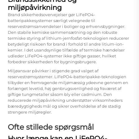
miljøpåvirkning
Brand sikkerhedsovervejelser gør LiFePO4-
batteripakkesystemer særligt velegnede til
reservestrømsanvendelser i boliger og erhvervsbygninger.
Den stabile kemiske sammensætning og den robuste
termiske styring af lithium-jernfosfat-teknologien reducerer
betydeligt risikoen for brand i forhold til andre litium-ion-
kemier. I det usandsynlige tilfælde af termiske hændelser
udleder LiFePO4-systemer ikke giftige gasser, hvilket
forbedrer sikkerheden for bygningsbrugere.
Miljøansvar påvirker i stigende grad valget af
reservestrømsystemer. LiFePO4-batteripakke-teknologien
tilbyder en fremragende miljømæssig ydeevne gennem en
forlænget levetid, høj genbrugsvenlighed og fraværet af
giftige tungmetaller såsom bly eller cadmium. Den
reducerede miljøpåvirkning understøtter virksomheders
bæredygtigheds mål og sikrer overholdelse af de stadig
strengere miljøregler.
Ofte stillede spørgsmål
Hvor længe kan en LiFePO4-