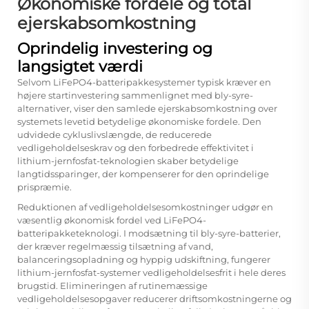
Økonomiske fordele og total
ejerskabsomkostning
Oprindelig investering og
langsigtet værdi
Selvom LiFePO4-batteripakkesystemer typisk kræver en
højere startinvestering sammenlignet med bly-syre-
alternativer, viser den samlede ejerskabsomkostning over
systemets levetid betydelige økonomiske fordele. Den
udvidede cykluslivslængde, de reducerede
vedligeholdelseskrav og den forbedrede effektivitet i
lithium-jernfosfat-teknologien skaber betydelige
langtidssparinger, der kompenserer for den oprindelige
prispræmie.
Reduktionen af vedligeholdelsesomkostninger udgør en
væsentlig økonomisk fordel ved LiFePO4-
batteripakketeknologi. I modsætning til bly-syre-batterier,
der kræver regelmæssig tilsætning af vand,
balanceringsopladning og hyppig udskiftning, fungerer
lithium-jernfosfat-systemer vedligeholdelsesfrit i hele deres
brugstid. Elimineringen af rutinemæssige
vedligeholdelsesopgaver reducerer driftsomkostningerne og