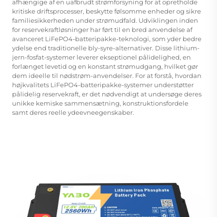
afhængige af en uafbrudt strømforsyning for at opretholde
kritiske driftsprocesser, beskytte følsomme enheder og sikre
familiesikkerheden under strømudfald. Udviklingen inden
for reservekraftløsninger har ført til en bred anvendelse af
avanceret LiFePO4-batteripakke-teknologi, som yder bedre
ydelse end traditionelle bly-syre-alternativer. Disse lithium-
jern-fosfat-systemer leverer ekseptionel pålidelighed, en
forlænget levetid og en konstant strømudgang, hvilket gør
dem ideelle til nødstrøm-anvendelser. For at forstå, hvordan
højkvalitets LiFePO4-batteripakke-systemer understøtter
pålidelig reservekraft, er det nødvendigt at undersøge deres
unikke kemiske sammensætning, konstruktionsfordele
samt deres reelle ydeevneegenskaber.