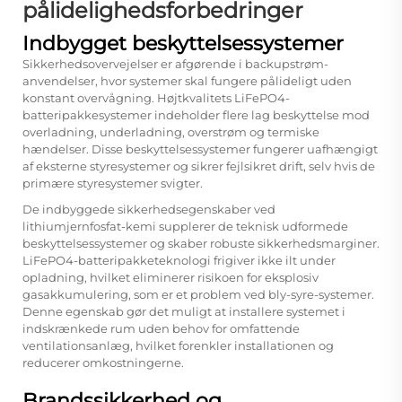
pålidelighedsforbedringer
Indbygget beskyttelsessystemer
Sikkerhedsovervejelser er afgørende i backupstrøm-
anvendelser, hvor systemer skal fungere pålideligt uden
konstant overvågning. Højtkvalitets LiFePO4-
batteripakkesystemer indeholder flere lag beskyttelse mod
overladning, underladning, overstrøm og termiske
hændelser. Disse beskyttelsessystemer fungerer uafhængigt
af eksterne styresystemer og sikrer fejlsikret drift, selv hvis de
primære styresystemer svigter.
De indbyggede sikkerhedsegenskaber ved
lithiumjernfosfat-kemi supplerer de teknisk udformede
beskyttelsessystemer og skaber robuste sikkerhedsmarginer.
LiFePO4-batteripakketeknologi frigiver ikke ilt under
opladning, hvilket eliminerer risikoen for eksplosiv
gasakkumulering, som er et problem ved bly-syre-systemer.
Denne egenskab gør det muligt at installere systemet i
indskrænkede rum uden behov for omfattende
ventilationsanlæg, hvilket forenkler installationen og
reducerer omkostningerne.
Brandssikkerhed og