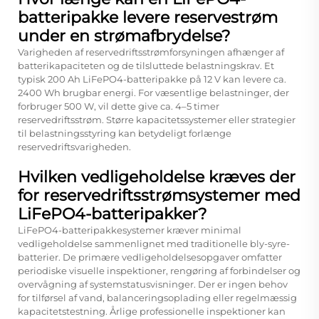
batteripakke levere reservestrøm
under en strømafbrydelse?
Varigheden af reservedriftsstrømforsyningen afhænger af
batterikapaciteten og de tilsluttede belastningskrav. Et
typisk 200 Ah LiFePO4-batteripakke på 12 V kan levere ca.
2400 Wh brugbar energi. For væsentlige belastninger, der
forbruger 500 W, vil dette give ca. 4–5 timer
reservedriftsstrøm. Større kapacitetssystemer eller strategier
til belastningsstyring kan betydeligt forlænge
reservedriftsvarigheden.
Hvilken vedligeholdelse kræves der
for reservedriftsstrømsystemer med
LiFePO4-batteripakker?
LiFePO4-batteripakkesystemer kræver minimal
vedligeholdelse sammenlignet med traditionelle bly-syre-
batterier. De primære vedligeholdelsesopgaver omfatter
periodiske visuelle inspektioner, rengøring af forbindelser og
overvågning af systemstatusvisninger. Der er ingen behov
for tilførsel af vand, balanceringsoplading eller regelmæssig
kapacitetstestning. Årlige professionelle inspektioner kan