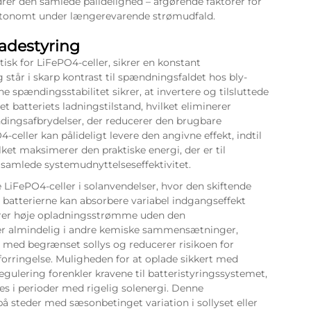
er den samlede pålidelighed – afgørende faktorer for
autonomt under længerevarende strømudfald.
ladestyring
tisk for LiFePO4-celler, sikrer en konstant
står i skarp kontrast til spændningsfaldet hos bly-
e spændingsstabilitet sikrer, at invertere og tilsluttede
 batteriets ladningstilstand, hvilket eliminerer
dingsafbrydelser, der reducerer den brugbare
eller kan pålideligt levere den angivne effekt, indtil
ket maksimerer den praktiske energi, der er til
 samlede systemudnyttelseseffektivitet.
LiFePO4-celler i solanvendelser, hvor den skiftende
 batterierne kan absorbere variabel indgangseffekt
erer høje opladningsstrømme uden den
er almindelig i andre kemiske sammensætninger,
 med begrænset sollys og reducerer risikoen for
forringelse. Muligheden for at oplade sikkert med
gulering forenkler kravene til batteristyringssystemet,
es i perioder med rigelig solenergi. Denne
 på steder med sæsonbetinget variation i sollyset eller