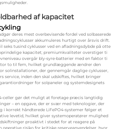
gsmuligheder.
oldbarhed af kapacitet
cykling
 udgør deres mest overbevisende fordel ved solbaserede
adningscyklusser akkumuleres hurtigt over årsvis drift.
il seks tusind cyklusser ved en afladningsdybde på otte
prindelige kapacitet; premiumkvaliteter overstiger ti
vneniveau overgår bly-syre-batterier med en faktor ti
tor to til fem, hvilket grundlæggende ændrer den
r solinstallationer, der gennemgår daglige cyklusser,
s service, inden den skal udskiftes, hvilket bringer
 garantiordninger for solpaneler og systemdesignets
celler gør det muligt at foretage præcis langtidig
inger – en opgave, der er svær med teknologier, der
ng i korrekt håndterede LiFePO4-systemer følger et
ative levetid, hvilket giver systemoperatører mulighed
kiftninger proaktivt i stedet for at reagere på
 operative risiko for kritiske reserveanvendelser, hvor