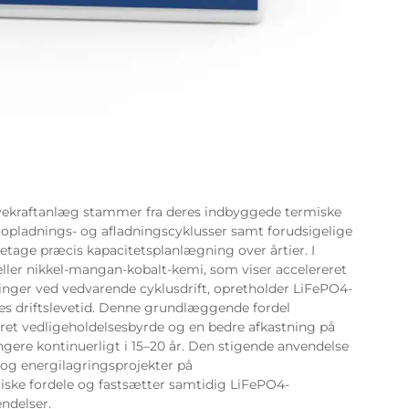
rvekraftanlæg stammer fra deres indbyggede termiske
nd opladnings- og afladningscyklusser samt forudsigelige
etage præcis kapacitetsplanlægning over årtier. I
eller nikkel-mangan-kobalt-kemi, som viser accelereret
ger ved vedvarende cyklusdrift, opretholder LiFePO4-
res driftslevetid. Denne grundlæggende fordel
eret vedligeholdelsesbyrde og en bedre afkastning på
ungere kontinuerligt i 15–20 år. Den stigende anvendelse
 og energilagringsprojekter på
iske fordele og fastsætter samtidig LiFePO4-
ndelser.