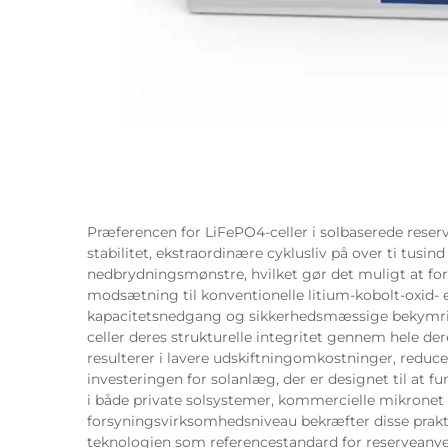
Præferencen for LiFePO4-celler i solbaserede rese
stabilitet, ekstraordinære cyklusliv på over ti tusi
nedbrydningsmønstre, hvilket gør det muligt at for
modsætning til konventionelle litium-kobolt-oxid- 
kapacitetsnedgang og sikkerhedsmæssige bekymrin
celler deres strukturelle integritet gennem hele de
resulterer i lavere udskiftningomkostninger, reduc
investeringen for solanlæg, der er designet til at f
i både private solsystemer, kommercielle mikronet
forsyningsvirksomhedsniveau bekræfter disse prakt
teknologien som referencestandard for reserveanve