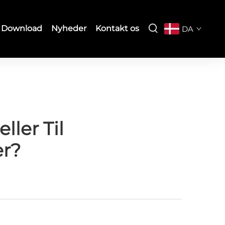
Download
Nyheder
Kontakt os
DA
ler Til
er?