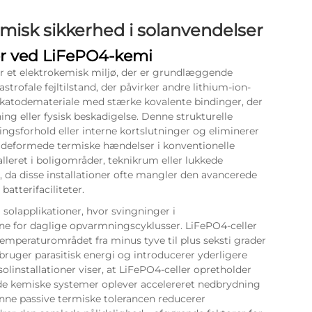
rmisk sikkerhed i solanvendelser
er ved LiFePO4-kemi
er et elektrokemisk miljø, der er grundlæggende
trofale fejltilstand, der påvirker andre lithium-ion-
t katodemateriale med stærke kovalente bindinger, der
ning eller fysisk beskadigelse. Denne strukturelle
ningsforhold eller interne kortslutninger og eliminerer
deformede termiske hændelser i konventionelle
alleret i boligområder, teknikrum eller lukkede
 da disse installationer ofte mangler den avancerede
batterifaciliteter.
i solapplikationer, hvor svingninger i
e for daglige opvarmningscyklusser. LiFePO4-celler
 temperaturområdet fra minus tyve til plus seksti grader
bruger parasitisk energi og introducerer yderligere
olinstallationer viser, at LiFePO4-celler opretholder
nde kemiske systemer oplever accelereret nedbrydning
Denne passive termiske tolerancen reducerer