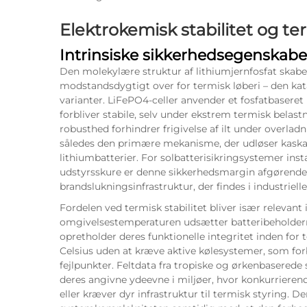
Elektrokemisk stabilitet og te
Intrinsiske sikkerhedsegenskab
Den molekylære struktur af lithiumjernfosfat skab
modstandsdygtigt over for termisk løberi – den katas
varianter. LiFePO4-celler anvender et fosfatbasere
forbliver stabile, selv under ekstrem termisk belast
robusthed forhindrer frigivelse af ilt under overlad
således den primære mekanisme, der udløser kaska
lithiumbatterier. For solbatterisikringsystemer inst
udstyrsskure er denne sikkerhedsmargin afgørende,
brandslukningsinfrastruktur, der findes i industrielle 
Fordelen ved termisk stabilitet bliver især relevant 
omgivelsestemperaturen udsætter batteribeholdern
opretholder deres funktionelle integritet inden for
Celsius uden at kræve aktive kølesystemer, som for
fejlpunkter. Feltdata fra tropiske og ørkenbaserede s
deres angivne ydeevne i miljøer, hvor konkurriere
eller kræver dyr infrastruktur til termisk styring. 