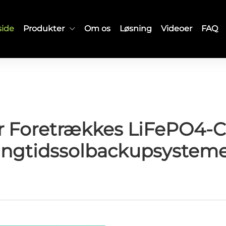
side
Produkter
Om os
Løsning
Videoer
FAQ
r Foretrækkes LiFePO4-Cel
ngtidssolbackupsystem