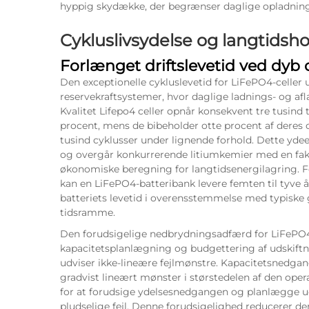
hyppig skydække, der begrænser daglige opladnin
Cykluslivsydelse og langtidsh
Forlænget driftslevetid ved dyb 
Den exceptionelle cykluslevetid for LiFePO4-celler
reservekraftsystemer, hvor daglige ladnings- og afl
Kvalitet
Lifepo4 celler
opnår konsekvent tre tusind t
procent, mens de bibeholder otte procent af deres o
tusind cyklusser under lignende forhold. Dette ydee
og overgår konkurrerende litiumkemier med en fak
økonomiske beregning for langtidsenergilagring. Fo
kan en LiFePO4-batteribank levere femten til tyve år
batteriets levetid i overensstemmelse med typiske
tidsramme.
Den forudsigelige nedbrydningsadfærd for LiFePO4-
kapacitetsplanlægning og budgettering af udskiftn
udviser ikke-lineære fejlmønstre. Kapacitetsnedga
gradvist lineært mønster i størstedelen af den oper
for at forudsige ydelsesnedgangen og planlægge uds
pludselige fejl. Denne forudsigelighed reducerer den