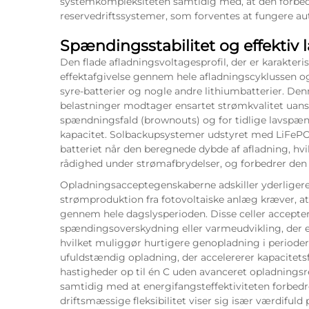
systemkompleksiteten samtidig med, at den forbedr
reservedriftssystemer, som forventes at fungere 
Spændingsstabilitet og effektiv 
Den flade afladningsvoltagesprofil, der er karakteris
effektafgivelse gennem hele afladningscyklussen og 
syre-batterier og nogle andre lithiumbatterier. Denn
belastninger modtager ensartet strømkvalitet uanset
spændningsfald (brownouts) og for tidlige lavspæn
kapacitet. Solbackupsystemer udstyret med LiFePO4-c
batteriet når den beregnede dybde af afladning, hvil
rådighed under strømafbrydelser, og forbedrer den
Opladningsacceptegenskaberne adskiller yderligere 
strømproduktion fra fotovoltaiske anlæg kræver, at
gennem hele dagslysperioden. Disse celler accept
spændingsoverskydning eller varmeudvikling, der 
hvilket muliggør hurtigere genopladning i perioder
ufuldstændig opladning, der accelererer kapacitets
hastigheder op til én C uden avanceret opladningsre
samtidig med at energifangsteffektiviteten forbedr
driftsmæssige fleksibilitet viser sig især værdifuld