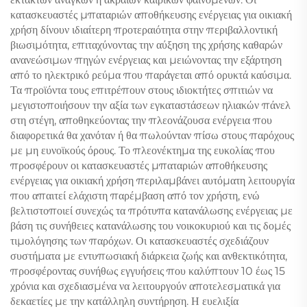
κατασκευαστές μπαταριών αποθήκευσης ενέργειας για οικιακή
χρήση δίνουν ιδιαίτερη προτεραιότητα στην περιβαλλοντική
βιωσιμότητα, επιταχύνοντας την αύξηση της χρήσης καθαρών
ανανεώσιμων πηγών ενέργειας και μειώνοντας την εξάρτηση
από το ηλεκτρικό ρεύμα που παράγεται από ορυκτά καύσιμα.
Τα προϊόντα τους επιτρέπουν στους ιδιοκτήτες σπιτιών να
μεγιστοποιήσουν την αξία των εγκαταστάσεων ηλιακών πάνελ
στη στέγη, αποθηκεύοντας την πλεονάζουσα ενέργεια που
διαφορετικά θα χανόταν ή θα πωλούνταν πίσω στους παρόχους
με μη ευνοϊκούς όρους. Το πλεονέκτημα της ευκολίας που
προσφέρουν οι κατασκευαστές μπαταριών αποθήκευσης
ενέργειας για οικιακή χρήση περιλαμβάνει αυτόματη λειτουργία
που απαιτεί ελάχιστη παρέμβαση από τον χρήστη, ενώ
βελτιστοποιεί συνεχώς τα πρότυπα κατανάλωσης ενέργειας με
βάση τις συνήθειες κατανάλωσης του νοικοκυριού και τις δομές
τιμολόγησης των παρόχων. Οι κατασκευαστές σχεδιάζουν
συστήματα με εντυπωσιακή διάρκεια ζωής και ανθεκτικότητα,
προσφέροντας συνήθως εγγυήσεις που καλύπτουν 10 έως 15
χρόνια και σχεδιασμένα να λειτουργούν αποτελεσματικά για
δεκαετίες με την κατάλληλη συντήρηση. Η ευελιξία