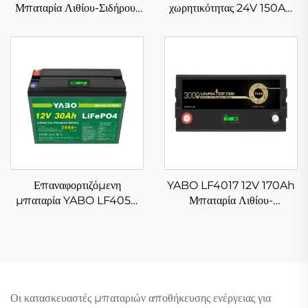
Μπαταρία Λιθίου-Σιδήρου-
χωρητικότητας 24V 150Ah
Φωσφόρου Υψηλής
LiFePO4, Αποθήκευση
Ποιότητας Συσσωρευτής
Ενέργειας για Σπίτι,
LiFePO4 για Συστήματα
Εφεδρική Λειτουργία, 6000
Αποθήκευσης Ηλιακής
Κύκλοι, Μπαταρίες Λιθίου
Ενέργειας, Γκολφ-Κάρ
Σιδήρου Φωσφορικού για
Οχήματα RV, Σκάφη,
Αυτόνομα Συστήματα και
Ηλιακά Συστήματα
Επαναφορτιζόμενη
YABO LF4017 12V 170Ah
μπαταρία YABO LF4050
Μπαταρία Λιθίου-
12V 30Ah LiFePO4 για
Φωσφορικού Σιδήρου,
συστήματα αποθήκευσης
Αποθήκευση Ηλιακής
ενέργειας από ηλιακή
Ενέργειας, Μπαταρία
ενέργεια
LiFePO4 με BMS για
Συστήματα Αποθήκευσης
Ηλιακής Ενέργειας
Οι κατασκευαστές μπαταριών αποθήκευσης ενέργειας για