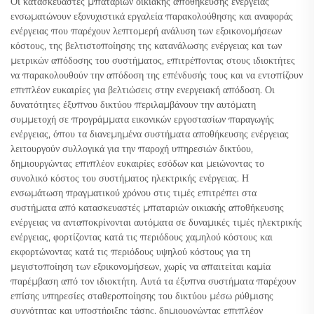
Οι κατασκευαστές μπαταριών οικιακής αποθήκευσης ενέργειας
ενσωματώνουν εξονυχιστικά εργαλεία παρακολούθησης και αναφοράς
ενέργειας που παρέχουν λεπτομερή ανάλυση των εξοικονομήσεων
κόστους, της βελτιστοποίησης της κατανάλωσης ενέργειας και των
μετρικών απόδοσης του συστήματος, επιτρέποντας στους ιδιοκτήτες
να παρακολουθούν την απόδοση της επένδυσής τους και να εντοπίζουν
επιπλέον ευκαιρίες για βελτιώσεις στην ενεργειακή απόδοση. Οι
δυνατότητες έξυπνου δικτύου περιλαμβάνουν την αυτόματη
συμμετοχή σε προγράμματα εικονικών εργοστασίων παραγωγής
ενέργειας, όπου τα διανεμημένα συστήματα αποθήκευσης ενέργειας
λειτουργούν συλλογικά για την παροχή υπηρεσιών δικτύου,
δημιουργώντας επιπλέον ευκαιρίες εσόδων και μειώνοντας το
συνολικό κόστος του συστήματος ηλεκτρικής ενέργειας. Η
ενσωμάτωση πραγματικού χρόνου στις τιμές επιτρέπει στα
συστήματα από κατασκευαστές μπαταριών οικιακής αποθήκευσης
ενέργειας να ανταποκρίνονται αυτόματα σε δυναμικές τιμές ηλεκτρικής
ενέργειας, φορτίζοντας κατά τις περιόδους χαμηλού κόστους και
εκφορτώνοντας κατά τις περιόδους υψηλού κόστους για τη
μεγιστοποίηση των εξοικονομήσεων, χωρίς να απαιτείται καμία
παρέμβαση από τον ιδιοκτήτη. Αυτά τα έξυπνα συστήματα παρέχουν
επίσης υπηρεσίες σταθεροποίησης του δικτύου μέσω ρύθμισης
συχνότητας και υποστήριξης τάσης, δημιουργώντας επιπλέον