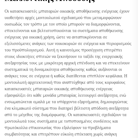
Οι κατασκευαστές μπαταριών οικιακής αποθήκευσης ενέργειας έχουν
υιοθετήσει αρχές μοντουλωτού σχεδιασμού που μεταμορφώνουν
ουσιωδώς τον τρόπο με τον οποίο μπορούν να διαμορφώνονται,
επεκτείνονται και βελτιστοποιούνται τα συστήματα αποθήκευσης
ενέργειας για οικιακή χρήση, ώστε να ανταποκρίνονται σε
εξελισσόμενες ανάγκες των νοικοκυριών σε ενέργεια και περιορισμούς
του προϋπολογισμού. Αυτή η καινοτόμος προσέγγιση επιτρέπει
στους ιδιοκτήτες σπιτιών να ξεκινήσουν το ταξίδι της ενεργειακής
ανεξαρτησίας τους με μικρότερη αρχική επένδυση και να επεκτείνουν
συστηματικά τη δυναμικότητα αποθήκευσης καθώς αυξάνονται οι
ανάγκες τους σε ενέργεια ή καθώς διατίθενται επιπλέον κεφάλαια. Η
μοντουλωτή αρχιτεκτονική που αναπτύχθηκε από τους κορυφαίους
κατασκευαστές μπαταριών οικιακής αποθήκευσης ενέργειας
εξασφαλίζει ότι κάθε μονάδα μπαταρίας λειτουργεί ανεξάρτητα, ενώ
ενσωματώνεται ομαλά με τα υπάρχοντα εξαρτήματα, δημιουργώντας
ένα κλιμακωτό σύστημα που διατηρεί βέλτιστη απόδοση ανεξάρτητα
από το μέγεθος της διαμόρφωσης. Οι κατασκευαστές σχεδιάζουν τα
μοντουλωτά τους συστήματα με τυποποιημένες συνδέσεις και
πρωτόκολλα επικοινωνίας που εξαλείφουν τα προβλήματα
συμβατότητας και επιτρέπουν εύκολη επέκταση χωρίς ανάγκη