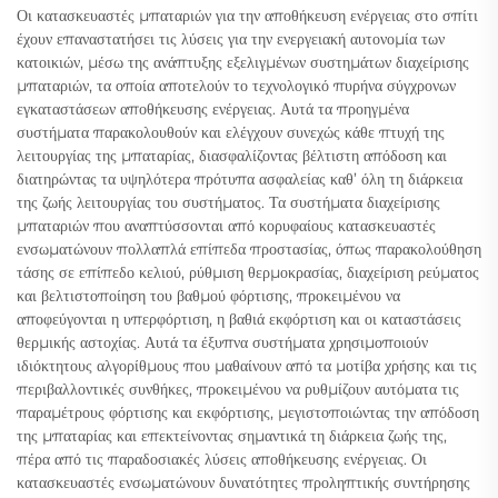
Οι κατασκευαστές μπαταριών για την αποθήκευση ενέργειας στο σπίτι
έχουν επαναστατήσει τις λύσεις για την ενεργειακή αυτονομία των
κατοικιών, μέσω της ανάπτυξης εξελιγμένων συστημάτων διαχείρισης
μπαταριών, τα οποία αποτελούν το τεχνολογικό πυρήνα σύγχρονων
εγκαταστάσεων αποθήκευσης ενέργειας. Αυτά τα προηγμένα
συστήματα παρακολουθούν και ελέγχουν συνεχώς κάθε πτυχή της
λειτουργίας της μπαταρίας, διασφαλίζοντας βέλτιστη απόδοση και
διατηρώντας τα υψηλότερα πρότυπα ασφαλείας καθ’ όλη τη διάρκεια
της ζωής λειτουργίας του συστήματος. Τα συστήματα διαχείρισης
μπαταριών που αναπτύσσονται από κορυφαίους κατασκευαστές
ενσωματώνουν πολλαπλά επίπεδα προστασίας, όπως παρακολούθηση
τάσης σε επίπεδο κελιού, ρύθμιση θερμοκρασίας, διαχείριση ρεύματος
και βελτιστοποίηση του βαθμού φόρτισης, προκειμένου να
αποφεύγονται η υπερφόρτιση, η βαθιά εκφόρτιση και οι καταστάσεις
θερμικής αστοχίας. Αυτά τα έξυπνα συστήματα χρησιμοποιούν
ιδιόκτητους αλγορίθμους που μαθαίνουν από τα μοτίβα χρήσης και τις
περιβαλλοντικές συνθήκες, προκειμένου να ρυθμίζουν αυτόματα τις
παραμέτρους φόρτισης και εκφόρτισης, μεγιστοποιώντας την απόδοση
της μπαταρίας και επεκτείνοντας σημαντικά τη διάρκεια ζωής της,
πέρα από τις παραδοσιακές λύσεις αποθήκευσης ενέργειας. Οι
κατασκευαστές ενσωματώνουν δυνατότητες προληπτικής συντήρησης