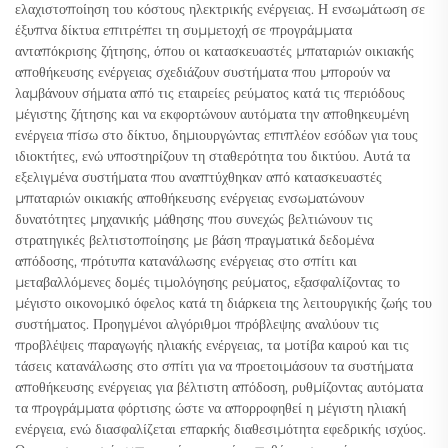
ελαχιστοποίηση του κόστους ηλεκτρικής ενέργειας. Η ενσωμάτωση σε
έξυπνα δίκτυα επιτρέπει τη συμμετοχή σε προγράμματα
ανταπόκρισης ζήτησης, όπου οι κατασκευαστές μπαταριών οικιακής
αποθήκευσης ενέργειας σχεδιάζουν συστήματα που μπορούν να
λαμβάνουν σήματα από τις εταιρείες ρεύματος κατά τις περιόδους
μέγιστης ζήτησης και να εκφορτώνουν αυτόματα την αποθηκευμένη
ενέργεια πίσω στο δίκτυο, δημιουργώντας επιπλέον εσόδων για τους
ιδιοκτήτες, ενώ υποστηρίζουν τη σταθερότητα του δικτύου. Αυτά τα
εξελιγμένα συστήματα που αναπτύχθηκαν από κατασκευαστές
μπαταριών οικιακής αποθήκευσης ενέργειας ενσωματώνουν
δυνατότητες μηχανικής μάθησης που συνεχώς βελτιώνουν τις
στρατηγικές βελτιστοποίησης με βάση πραγματικά δεδομένα
απόδοσης, πρότυπα κατανάλωσης ενέργειας στο σπίτι και
μεταβαλλόμενες δομές τιμολόγησης ρεύματος, εξασφαλίζοντας το
μέγιστο οικονομικό όφελος κατά τη διάρκεια της λειτουργικής ζωής του
συστήματος. Προηγμένοι αλγόριθμοι πρόβλεψης αναλύουν τις
προβλέψεις παραγωγής ηλιακής ενέργειας, τα μοτίβα καιρού και τις
τάσεις κατανάλωσης στο σπίτι για να προετοιμάσουν τα συστήματα
αποθήκευσης ενέργειας για βέλτιστη απόδοση, ρυθμίζοντας αυτόματα
τα προγράμματα φόρτισης ώστε να απορροφηθεί η μέγιστη ηλιακή
ενέργεια, ενώ διασφαλίζεται επαρκής διαθεσιμότητα εφεδρικής ισχύος.