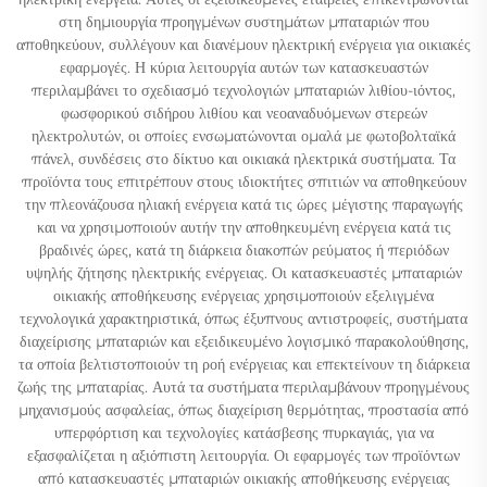
στη δημιουργία προηγμένων συστημάτων μπαταριών που
αποθηκεύουν, συλλέγουν και διανέμουν ηλεκτρική ενέργεια για οικιακές
εφαρμογές. Η κύρια λειτουργία αυτών των κατασκευαστών
περιλαμβάνει το σχεδιασμό τεχνολογιών μπαταριών λιθίου-ιόντος,
φωσφορικού σιδήρου λιθίου και νεοαναδυόμενων στερεών
ηλεκτρολυτών, οι οποίες ενσωματώνονται ομαλά με φωτοβολταϊκά
πάνελ, συνδέσεις στο δίκτυο και οικιακά ηλεκτρικά συστήματα. Τα
προϊόντα τους επιτρέπουν στους ιδιοκτήτες σπιτιών να αποθηκεύουν
την πλεονάζουσα ηλιακή ενέργεια κατά τις ώρες μέγιστης παραγωγής
και να χρησιμοποιούν αυτήν την αποθηκευμένη ενέργεια κατά τις
βραδινές ώρες, κατά τη διάρκεια διακοπών ρεύματος ή περιόδων
υψηλής ζήτησης ηλεκτρικής ενέργειας. Οι κατασκευαστές μπαταριών
οικιακής αποθήκευσης ενέργειας χρησιμοποιούν εξελιγμένα
τεχνολογικά χαρακτηριστικά, όπως έξυπνους αντιστροφείς, συστήματα
διαχείρισης μπαταριών και εξειδικευμένο λογισμικό παρακολούθησης,
τα οποία βελτιστοποιούν τη ροή ενέργειας και επεκτείνουν τη διάρκεια
ζωής της μπαταρίας. Αυτά τα συστήματα περιλαμβάνουν προηγμένους
μηχανισμούς ασφαλείας, όπως διαχείριση θερμότητας, προστασία από
υπερφόρτιση και τεχνολογίες κατάσβεσης πυρκαγιάς, για να
εξασφαλίζεται η αξιόπιστη λειτουργία. Οι εφαρμογές των προϊόντων
από κατασκευαστές μπαταριών οικιακής αποθήκευσης ενέργειας