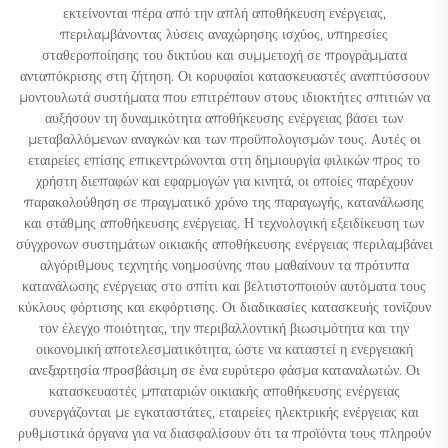
εκτείνονται πέρα από την απλή αποθήκευση ενέργειας,
περιλαμβάνοντας λύσεις αναχώρησης ισχύος, υπηρεσίες
σταθεροποίησης του δικτύου και συμμετοχή σε προγράμματα
ανταπόκρισης στη ζήτηση. Οι κορυφαίοι κατασκευαστές αναπτύσσουν
μοντουλωτά συστήματα που επιτρέπουν στους ιδιοκτήτες σπιτιών να
αυξήσουν τη δυναμικότητα αποθήκευσης ενέργειας βάσει των
μεταβαλλόμενων αναγκών και των προϋπολογισμών τους. Αυτές οι
εταιρείες επίσης επικεντρώνονται στη δημιουργία φιλικών προς το
χρήστη διεπαφών και εφαρμογών για κινητά, οι οποίες παρέχουν
παρακολούθηση σε πραγματικό χρόνο της παραγωγής, κατανάλωσης
και στάθμης αποθήκευσης ενέργειας. Η τεχνολογική εξειδίκευση των
σύγχρονων συστημάτων οικιακής αποθήκευσης ενέργειας περιλαμβάνει
αλγόριθμους τεχνητής νοημοσύνης που μαθαίνουν τα πρότυπα
κατανάλωσης ενέργειας στο σπίτι και βελτιστοποιούν αυτόματα τους
κύκλους φόρτισης και εκφόρτισης. Οι διαδικασίες κατασκευής τονίζουν
τον έλεγχο ποιότητας, την περιβαλλοντική βιωσιμότητα και την
οικονομική αποτελεσματικότητα, ώστε να καταστεί η ενεργειακή
ανεξαρτησία προσβάσιμη σε ένα ευρύτερο φάσμα καταναλωτών. Οι
κατασκευαστές μπαταριών οικιακής αποθήκευσης ενέργειας
συνεργάζονται με εγκαταστάτες, εταιρείες ηλεκτρικής ενέργειας και
ρυθμιστικά όργανα για να διασφαλίσουν ότι τα προϊόντα τους πληρούν