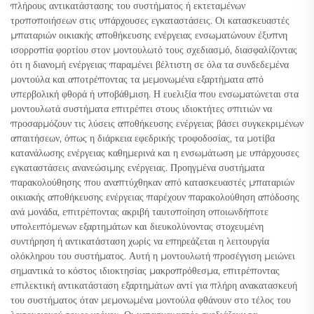
πλήρους αντικατάστασης του συστήματος ή εκτεταμένων
τροποποιήσεων στις υπάρχουσες εγκαταστάσεις. Οι κατασκευαστές
μπαταριών οικιακής αποθήκευσης ενέργειας ενσωματώνουν έξυπνη
ισορροπία φορτίου στον μοντουλωτό τους σχεδιασμό, διασφαλίζοντας
ότι η διανομή ενέργειας παραμένει βέλτιστη σε όλα τα συνδεδεμένα
μοντούλα και αποτρέποντας τα μεμονωμένα εξαρτήματα από
υπερβολική φθορά ή υποβάθμιση. Η ευελιξία που ενσωματώνεται στα
μοντουλωτά συστήματα επιτρέπει στους ιδιοκτήτες σπιτιών να
προσαρμόζουν τις λύσεις αποθήκευσης ενέργειας βάσει συγκεκριμένων
απαιτήσεων, όπως η διάρκεια εφεδρικής τροφοδοσίας, τα μοτίβα
κατανάλωσης ενέργειας καθημερινά και η ενσωμάτωση με υπάρχουσες
εγκαταστάσεις ανανεώσιμης ενέργειας. Προηγμένα συστήματα
παρακολούθησης που αναπτύχθηκαν από κατασκευαστές μπαταριών
οικιακής αποθήκευσης ενέργειας παρέχουν παρακολούθηση απόδοσης
ανά μονάδα, επιτρέποντας ακριβή ταυτοποίηση οποιωνδήποτε
υπολειπόμενων εξαρτημάτων και διευκολύνοντας στοχευμένη
συντήρηση ή αντικατάσταση χωρίς να επηρεάζεται η λειτουργία
ολόκληρου του συστήματος. Αυτή η μοντουλωτή προσέγγιση μειώνει
σημαντικά το κόστος ιδιοκτησίας μακροπρόθεσμα, επιτρέποντας
επιλεκτική αντικατάσταση εξαρτημάτων αντί για πλήρη ανακατασκευή
του συστήματος όταν μεμονωμένα μοντούλα φθάνουν στο τέλος του