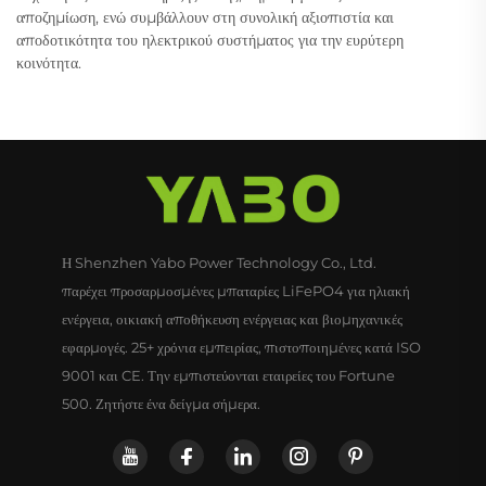
αποζημίωση, ενώ συμβάλλουν στη συνολική αξιοπιστία και
αποδοτικότητα του ηλεκτρικού συστήματος για την ευρύτερη
κοινότητα.
Η Shenzhen Yabo Power Technology Co., Ltd.
παρέχει προσαρμοσμένες μπαταρίες LiFePO4 για ηλιακή
ενέργεια, οικιακή αποθήκευση ενέργειας και βιομηχανικές
εφαρμογές. 25+ χρόνια εμπειρίας, πιστοποιημένες κατά ISO
9001 και CE. Την εμπιστεύονται εταιρείες του Fortune
500. Ζητήστε ένα δείγμα σήμερα.