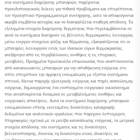
στα συστήματα διαχείρισης μπαταριών, παρέχοντας
προειδοποιητικούς δείκτες για πιθανά προβλήματα και επιτρέποντας
τον προληπτικό προγραμματισμό συντήρησης, ώστε να αποφεύγονται
ακριβά συμβάντα αστοχίας και να διασφαλίζεται σταθερή απόδοση. Τα
εξελιγμένα στοιχεία διαχείρισης θερμότητας που περιλαμβάνονται σε
αυτά τα συστήματα διατηρούν τις βέλτιστες θερμοκρασίες λειτουργίας
μέσω ενεργών στοιχείων ψύξης και θέρμανσης, εξασφαλίζοντας ότι οι
μπαταρίες λειτουργούν εντός των ιδανικών εύρων θερμοκρασίας,
ανεξάρτητα από τις περιβάλλουσες συνθήκες ή τις εποχιακές
μεταβολές. Προηγμένα πρωτόκολλα επικοινωνίας που αναπτύσσονται
από κατασκευαστές μπαταριών για την αποθήκευση ενέργειας στο
σπίτι επιτρέπουν την άρρηκτη ενσωμάτωση με έξυπνα συστήματα
σπιτιού, δίκτυα παροχής ηλεκτρικής ενέργειας και πηγές ανανεώσιμης
ενέργειας, δημιουργώντας ένα ενοποιημένο ενεργειακό οικοσύστημα
που ανταποκρίνεται δυναμικά σε μεταβαλλόμενες συνθήκες και
ενεργειακές απαιτήσεις. Αυτά τα συστήματα διαχείρισης μπαταριών
ενσωματώνουν επίσης εκτεταμένες δυνατότητες καταγραφής
δεδομένων και αναλυτικών εργαλείων, που παρέχουν λεπτομερείς
πληροφορίες σχετικά με τα μοτίβα κατανάλωσης ενέργειας, τα μετρικά
στοιχεία απόδοσης του συστήματος και τις δυνατότητες
βελτιστοποίησης, δίνοντας τη δυνατότητα στους ιδιοκτήτες να