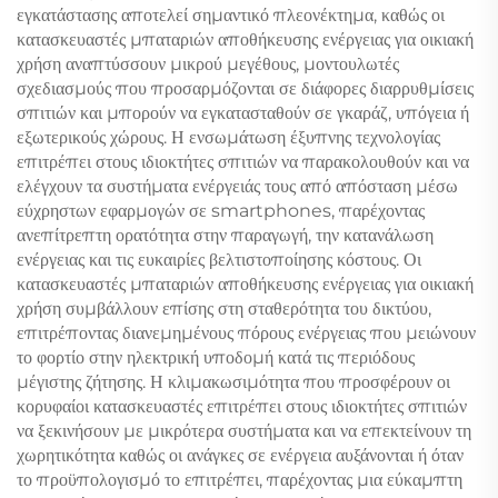
εγκατάστασης αποτελεί σημαντικό πλεονέκτημα, καθώς οι
κατασκευαστές μπαταριών αποθήκευσης ενέργειας για οικιακή
χρήση αναπτύσσουν μικρού μεγέθους, μοντουλωτές
σχεδιασμούς που προσαρμόζονται σε διάφορες διαρρυθμίσεις
σπιτιών και μπορούν να εγκατασταθούν σε γκαράζ, υπόγεια ή
εξωτερικούς χώρους. Η ενσωμάτωση έξυπνης τεχνολογίας
επιτρέπει στους ιδιοκτήτες σπιτιών να παρακολουθούν και να
ελέγχουν τα συστήματα ενέργειάς τους από απόσταση μέσω
εύχρηστων εφαρμογών σε smartphones, παρέχοντας
ανεπίτρεπτη ορατότητα στην παραγωγή, την κατανάλωση
ενέργειας και τις ευκαιρίες βελτιστοποίησης κόστους. Οι
κατασκευαστές μπαταριών αποθήκευσης ενέργειας για οικιακή
χρήση συμβάλλουν επίσης στη σταθερότητα του δικτύου,
επιτρέποντας διανεμημένους πόρους ενέργειας που μειώνουν
το φορτίο στην ηλεκτρική υποδομή κατά τις περιόδους
μέγιστης ζήτησης. Η κλιμακωσιμότητα που προσφέρουν οι
κορυφαίοι κατασκευαστές επιτρέπει στους ιδιοκτήτες σπιτιών
να ξεκινήσουν με μικρότερα συστήματα και να επεκτείνουν τη
χωρητικότητα καθώς οι ανάγκες σε ενέργεια αυξάνονται ή όταν
το προϋπολογισμό το επιτρέπει, παρέχοντας μια εύκαμπτη