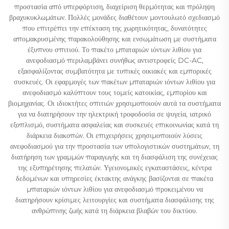
προστασία από υπερφόρτιση, διαχείριση θερμότητας και πρόληψη
βραχυκυκλωμάτων. Πολλές μονάδες διαθέτουν μοντουλωτό σχεδιασμό
που επιτρέπει την επέκταση της χωρητικότητας, δυνατότητες
απομακρυσμένης παρακολούθησης και ενσωμάτωση με συστήματα
έξυπνου σπιτιού. Το πακέτο μπαταριών ιόντων λιθίου για
ανεφοδιασμό περιλαμβάνει συνήθως αντιστροφείς DC-AC,
εξασφαλίζοντας συμβατότητα με τυπικές οικιακές και εμπορικές
συσκευές. Οι εφαρμογές των πακέτων μπαταριών ιόντων λιθίου για
ανεφοδιασμό καλύπτουν τους τομείς κατοικίας, εμπορίου και
βιομηχανίας. Οι ιδιοκτήτες σπιτιών χρησιμοποιούν αυτά τα συστήματα
για να διατηρήσουν την ηλεκτρική τροφοδοσία σε ψυγεία, ιατρικό
εξοπλισμό, συστήματα ασφαλείας και συσκευές επικοινωνίας κατά τη
διάρκεια διακοπών. Οι επιχειρήσεις χρησιμοποιούν λύσεις
ανεφοδιασμού για την προστασία των υπολογιστικών συστημάτων, τη
διατήρηση των γραμμών παραγωγής και τη διασφάλιση της συνέχειας
της εξυπηρέτησης πελατών. Υγειονομικές εγκαταστάσεις, κέντρα
δεδομένων και υπηρεσίες έκτακτης ανάγκης βασίζονται σε πακέτα
μπαταριών ιόντων λιθίου για ανεφοδιασμό προκειμένου να
διατηρήσουν κρίσιμες λειτουργίες και συστήματα διασφάλισης της
ανθρώπινης ζωής κατά τη διάρκεια βλαβών του δικτύου.