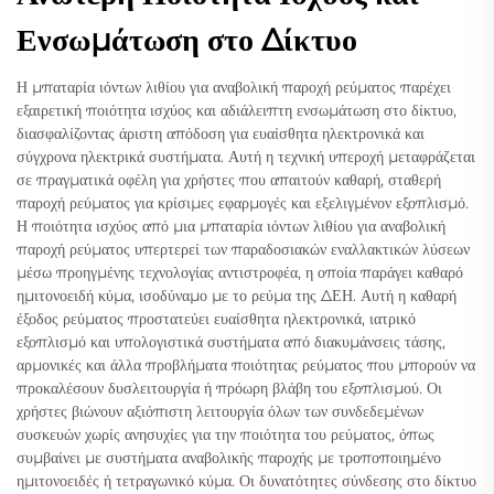
Ενσωμάτωση στο Δίκτυο
Η μπαταρία ιόντων λιθίου για αναβολική παροχή ρεύματος παρέχει
εξαιρετική ποιότητα ισχύος και αδιάλειπτη ενσωμάτωση στο δίκτυο,
διασφαλίζοντας άριστη απόδοση για ευαίσθητα ηλεκτρονικά και
σύγχρονα ηλεκτρικά συστήματα. Αυτή η τεχνική υπεροχή μεταφράζεται
σε πραγματικά οφέλη για χρήστες που απαιτούν καθαρή, σταθερή
παροχή ρεύματος για κρίσιμες εφαρμογές και εξελιγμένον εξοπλισμό.
Η ποιότητα ισχύος από μια μπαταρία ιόντων λιθίου για αναβολική
παροχή ρεύματος υπερτερεί των παραδοσιακών εναλλακτικών λύσεων
μέσω προηγμένης τεχνολογίας αντιστροφέα, η οποία παράγει καθαρό
ημιτονοειδή κύμα, ισοδύναμο με το ρεύμα της ΔΕΗ. Αυτή η καθαρή
έξοδος ρεύματος προστατεύει ευαίσθητα ηλεκτρονικά, ιατρικό
εξοπλισμό και υπολογιστικά συστήματα από διακυμάνσεις τάσης,
αρμονικές και άλλα προβλήματα ποιότητας ρεύματος που μπορούν να
προκαλέσουν δυσλειτουργία ή πρόωρη βλάβη του εξοπλισμού. Οι
χρήστες βιώνουν αξιόπιστη λειτουργία όλων των συνδεδεμένων
συσκευών χωρίς ανησυχίες για την ποιότητα του ρεύματος, όπως
συμβαίνει με συστήματα αναβολικής παροχής με τροποποιημένο
ημιτονοειδές ή τετραγωνικό κύμα. Οι δυνατότητες σύνδεσης στο δίκτυο