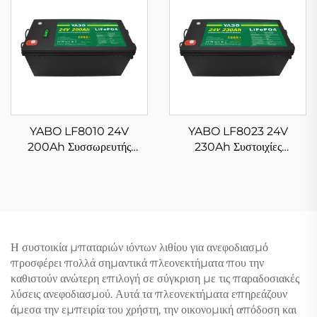
ion
DIY Έργο
YABO LF8010 24V
YABO LF8023 24V
200Ah Συσσωρευτής
230Ah Συστοιχίες
φωσφορικού σιδήρου λιθίου
Μπαταριών Λιθίου
Επαναφορτιζόμενες
LiFePO4 Υψηλής
μπαταρίες ιόντων λιθίου για
Χωρητικότητας Ιόντων Λιθίου
τρί-τροχο, RV
για Ηλιακά
Η συστοικία μπαταριών ιόντων λιθίου για ανεφοδιασμό
προσφέρει πολλά σημαντικά πλεονεκτήματα που την
καθιστούν ανώτερη επιλογή σε σύγκριση με τις παραδοσιακές
λύσεις ανεφοδιασμού. Αυτά τα πλεονεκτήματα επηρεάζουν
άμεσα την εμπειρία του χρήστη, την οικονομική απόδοση και