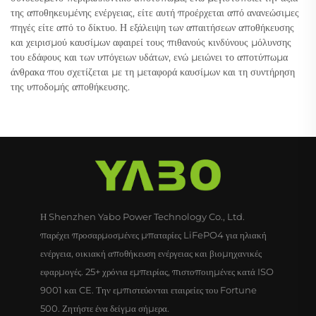
της αποθηκευμένης ενέργειας, είτε αυτή προέρχεται από ανανεώσιμες
πηγές είτε από το δίκτυο. Η εξάλειψη των απαιτήσεων αποθήκευσης
και χειρισμού καυσίμων αφαιρεί τους πιθανούς κινδύνους μόλυνσης
του εδάφους και των υπόγειων υδάτων, ενώ μειώνει το αποτύπωμα
άνθρακα που σχετίζεται με τη μεταφορά καυσίμων και τη συντήρηση
της υποδομής αποθήκευσης.
Η Shenzhen Yabo Power Technology Co., Ltd.
παρέχει προσαρμοσμένες μπαταρίες LiFePO4 για ηλιακή
ενέργεια, οικιακή αποθήκευση ενέργειας και βιομηχανικές
εφαρμογές. 25+ χρόνια εμπειρίας, πιστοποιημένες κατά ISO
9001 και CE. Την εμπιστεύονται εταιρείες του Fortune
500. Ζητήστε ένα δείγμα σήμερα.