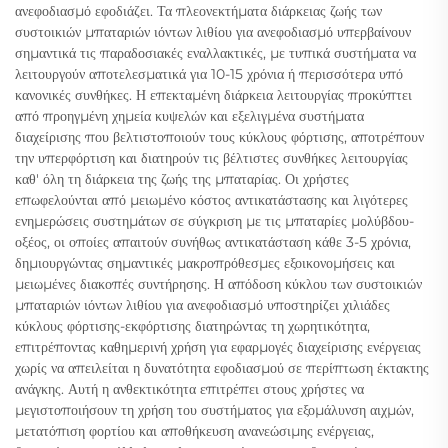
ανεφοδιασμό εφοδιάζει. Τα πλεονεκτήματα διάρκειας ζωής των
συστοικιών μπαταριών ιόντων λιθίου για ανεφοδιασμό υπερβαίνουν
σημαντικά τις παραδοσιακές εναλλακτικές, με τυπικά συστήματα να
λειτουργούν αποτελεσματικά για 10-15 χρόνια ή περισσότερα υπό
κανονικές συνθήκες. Η επεκταμένη διάρκεια λειτουργίας προκύπτει
από προηγμένη χημεία κυψελών και εξελιγμένα συστήματα
διαχείρισης που βελτιστοποιούν τους κύκλους φόρτισης, αποτρέπουν
την υπερφόρτιση και διατηρούν τις βέλτιστες συνθήκες λειτουργίας
καθ' όλη τη διάρκεια της ζωής της μπαταρίας. Οι χρήστες
επωφελούνται από μειωμένο κόστος αντικατάστασης και λιγότερες
ενημερώσεις συστημάτων σε σύγκριση με τις μπαταρίες μολύβδου-
οξέος, οι οποίες απαιτούν συνήθως αντικατάσταση κάθε 3-5 χρόνια,
δημιουργώντας σημαντικές μακροπρόθεσμες εξοικονομήσεις και
μειωμένες διακοπές συντήρησης. Η απόδοση κύκλου των συστοικιών
μπαταριών ιόντων λιθίου για ανεφοδιασμό υποστηρίζει χιλιάδες
κύκλους φόρτισης-εκφόρτισης διατηρώντας τη χωρητικότητα,
επιτρέποντας καθημερινή χρήση για εφαρμογές διαχείρισης ενέργειας
χωρίς να απειλείται η δυνατότητα εφοδιασμού σε περίπτωση έκτακτης
ανάγκης. Αυτή η ανθεκτικότητα επιτρέπει στους χρήστες να
μεγιστοποιήσουν τη χρήση του συστήματος για εξομάλυνση αιχμών,
μετατόπιση φορτίου και αποθήκευση ανανεώσιμης ενέργειας,