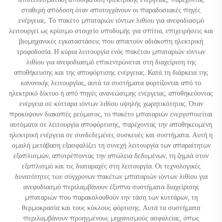
σταθερή απόδοση όταν αποτυγχάνουν οι παραδοσιακές πηγές
ενέργειας. Το πακέτο μπαταριών ιόντων λιθίου για ανεφοδιασμό
λειτουργεί ως κρίσιμο στοιχείο υποδομής για σπίτια, επιχειρήσεις και
βιομηχανικές εγκαταστάσεις που απαιτούν αδιάκοπη ηλεκτρική
τροφοδοσία. Η κύρια λειτουργία ενός πακέτου μπαταριών ιόντων
λιθίου για ανεφοδιασμό επικεντρώνεται στη διαχείριση της
αποθήκευσης και της αποφόρτισης ενέργειας. Κατά τη διάρκεια της
κανονικής λειτουργίας, αυτά τα συστήματα φορτίζονται από το
ηλεκτρικό δίκτυο ή από πηγές ανανεώσιμης ενέργειας, αποθηκεύοντας
ενέργεια σε κύτταρα ιόντων λιθίου υψηλής χωρητικότητας. Όταν
προκύψουν διακοπές ρεύματος, το πακέτο μπαταριών ενεργοποιείται
αυτόματα σε λειτουργία αποφόρτισης, παρέχοντας την αποθηκευμένη
ηλεκτρική ενέργεια σε συνδεδεμένες συσκευές και συστήματα. Αυτή η
ομαλή μετάβαση εξασφαλίζει τη συνεχή λειτουργία των απαραίτητων
εξοπλισμών, αποτρέποντας την απώλεια δεδομένων, τη ζημιά στον
εξοπλισμό και τις διαταραχές στη λειτουργία. Οι τεχνολογικές
δυνατότητες των σύγχρονων πακέτων μπαταριών ιόντων λιθίου για
ανεφοδιασμό περιλαμβάνουν έξυπνα συστήματα διαχείρισης
μπαταριών που παρακολουθούν την τάση των κυττάρων, τη
θερμοκρασία και τους κύκλους φόρτισης. Αυτά τα συστήματα
περιλαμβάνουν προηγμένους μηχανισμούς ασφαλείας, όπως