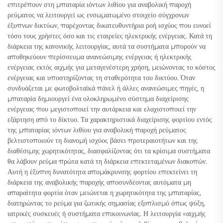
επιτρέπουν στη μπαταρία ιόντων λιθίου για αναβολική παροχή
ρεύματος να λειτουργεί ως ενσωματωμένο στοιχείο σύγχρονων
έξυπνων δικτύων, παρέχοντας δικατευθυντήρια ροή ισχύος που ευνοεί
τόσο τους χρήστες όσο και τις εταιρείες ηλεκτρικής ενέργειας. Κατά τη
διάρκεια της κανονικής λειτουργίας, αυτά τα συστήματα μπορούν να
αποθηκεύουν περίσσευμα ανανεώσιμης ενέργειας ή ηλεκτρικής
ενέργειας εκτός αιχμής για μεταγενέστερη χρήση, μειώνοντας το κόστος
ενέργειας και υποστηρίζοντας τη σταθερότητα του δικτύου. Όταν
συνδυάζεται με φωτοβολταϊκά πάνελ ή άλλες ανανεώσιμες πηγές, η
μπαταρία δημιουργεί ένα ολοκληρωμένο σύστημα διαχείρισης
ενέργειας που μεγιστοποιεί την αυτάρκεια και ελαχιστοποιεί την
εξάρτηση από το δίκτυο. Τα χαρακτηριστικά διαχείρισης φορτίου εντός
της μπαταρίας ιόντων λιθίου για αναβολική παροχή ρεύματος
βελτιστοποιούν τη διανομή ισχύος βάσει προτεραιοτήτων και της
διαθέσιμης χωρητικότητας, διασφαλίζοντας ότι τα κρίσιμα συστήματα
θα λάβουν ρεύμα πρώτα κατά τη διάρκεια επεκτεταμένων διακοπών.
Αυτή η έξυπνη δυνατότητα απομάκρυνσης φορτίου επεκτείνει τη
διάρκεια της αναβολικής παροχής αποσυνδέοντας αυτόματα μη
απαραίτητα φορτία όταν μειώνεται η χωρητικότητα της μπαταρίας,
διατηρώντας το ρεύμα για ζωτικής σημασίας εξοπλισμό όπως ψύξη,
ιατρικές συσκευές ή συστήματα επικοινωνίας. Η λειτουργία «αιχμής