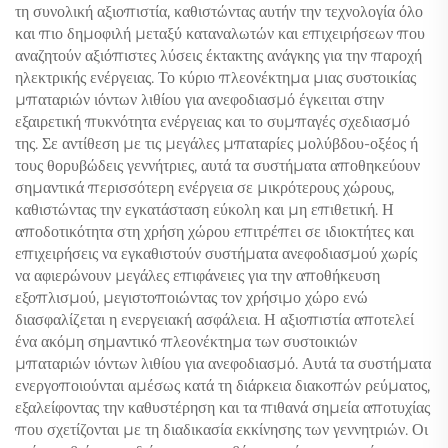
τη συνολική αξιοπιστία, καθιστώντας αυτήν την τεχνολογία όλο
και πιο δημοφιλή μεταξύ καταναλωτών και επιχειρήσεων που
αναζητούν αξιόπιστες λύσεις έκτακτης ανάγκης για την παροχή
ηλεκτρικής ενέργειας. Το κύριο πλεονέκτημα μιας συστοικίας
μπαταριών ιόντων λιθίου για ανεφοδιασμό έγκειται στην
εξαιρετική πυκνότητα ενέργειας και το συμπαγές σχεδιασμό
της. Σε αντίθεση με τις μεγάλες μπαταρίες μολύβδου-οξέος ή
τους θορυβώδεις γεννήτριες, αυτά τα συστήματα αποθηκεύουν
σημαντικά περισσότερη ενέργεια σε μικρότερους χώρους,
καθιστώντας την εγκατάσταση εύκολη και μη επιθετική. Η
αποδοτικότητα στη χρήση χώρου επιτρέπει σε ιδιοκτήτες και
επιχειρήσεις να εγκαθιστούν συστήματα ανεφοδιασμού χωρίς
να αφιερώνουν μεγάλες επιφάνειες για την αποθήκευση
εξοπλισμού, μεγιστοποιώντας τον χρήσιμο χώρο ενώ
διασφαλίζεται η ενεργειακή ασφάλεια. Η αξιοπιστία αποτελεί
ένα ακόμη σημαντικό πλεονέκτημα των συστοικιών
μπαταριών ιόντων λιθίου για ανεφοδιασμό. Αυτά τα συστήματα
ενεργοποιούνται αμέσως κατά τη διάρκεια διακοπών ρεύματος,
εξαλείφοντας την καθυστέρηση και τα πιθανά σημεία αποτυχίας
που σχετίζονται με τη διαδικασία εκκίνησης των γεννητριών. Οι