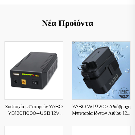
Νέα Προϊόντα
Συστοιχία μπαταριών YABO
YABO WP3200 Αδιάβροχη
YB12011000--USB 12V
Μπαταρία Ιόντων Λιθίου 12V
11000mAh ιόντων λιθίου,
5200mAh 7000mAh,
εξόδου DC 5V/9V/12V και
Συσσωρευτής Μπαταριών Li-
USB, φορητή μπαταρία Li-
ion με Συνεχές Ρεύμα για