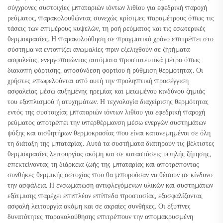
σύγχρονες συστοιχίες μπαταριών ιόντων λιθίου για εφεδρική παροχή
ρεύματος, παρακολουθώντας συνεχώς κρίσιμες παραμέτρους όπως τις
τάσεις των επιμέρους κυψελών, τη ροή ρεύματος και τις εσωτερικές
θερμοκρασίες. Η παρακολούθηση σε πραγματικό χρόνο επιτρέπει στο
σύστημα να εντοπίζει ανωμαλίες πριν εξελιχθούν σε ζητήματα
ασφαλείας, ενεργοποιώντας αυτόματα προστατευτικά μέτρα όπως
διακοπή φόρτισης, αποσύνδεση φορτίου ή ρύθμιση θερμότητας. Οι
χρήστες επωφελούνται από αυτή την προληπτική προσέγγιση
ασφαλείας μέσω αυξημένης ηρεμίας και μειωμένου κινδύνου ζημιάς
του εξοπλισμού ή ατυχημάτων. Η τεχνολογία διαχείρισης θερμότητας
εντός της συστοιχίας μπαταριών ιόντων λιθίου για εφεδρική παροχή
ρεύματος αποτρέπει την υπερθέρμανση μέσω ενεργών συστημάτων
ψύξης και αισθητήρων θερμοκρασίας που είναι κατανεμημένοι σε όλη
τη διάταξη της μπαταρίας. Αυτά τα συστήματα διατηρούν τις βέλτιστες
θερμοκρασίες λειτουργίας ακόμη και σε καταστάσεις υψηλής ζήτησης,
επεκτείνοντας τη διάρκεια ζωής της μπαταρίας και αποτρέποντας
συνθήκες θερμικής αστοχίας που θα μπορούσαν να θέσουν σε κίνδυνο
την ασφάλεια. Η ενσωμάτωση αντιφλεγόμενων υλικών και συστημάτων
εξάτμισης παρέχει επιπλέον επίπεδα προστασίας, εξασφαλίζοντας
ασφαλή λειτουργία ακόμη και σε ακραίες συνθήκες. Οι έξυπνες
δυνατότητες παρακολούθησης επιτρέπουν την απομακρυσμένη