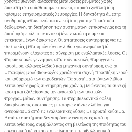
χρήστες βιώνουν αδιάκοπες μεταβάσεις ρεύματος χωρίς
διακοπή σε ευαίσθητα ηλεκτρονικά, ιατρικό εξοπλισμό ή
κρίσιμες επιχειρηματικές λειτουργίες. Η δυνατότητα άμεσης
αντίδρασης αποδεικνύεται ανεκτίμητη για την προστασία
δεδομένων, τη διατήρηση των συστημάτων επικοινωνίας και τη
διατήρηση ευάλωτων αντικειμένων κατά τη διάρκεια
επεκτεταμένων διακοπών. Οι απαιτήσεις συντήρησης για τις
συστοικίες μπαταριών ιόντων λιθίου για ανεφοδιασμό
παραμένουν ελάχιστες σε σύγκριση με εναλλακτικές λύσεις. Οι
παραδοσιακές γεννήτριες απαιτούν τακτικές παραγγελίες
καυσίμου, αλλαγές λαδιού και μηχανική συντήρηση, ενώ οι
μπαταρίες μολύβδου-οξέος χρειάζονται συχνή προσθήκη νερού
και καθαρισμό των ακροδεκτών. Τα συστήματα ιόντων λιθίου
λειτουργούν χωρίς συντήρηση για χρόνια, μειώνοντας τα συνεχή
κόστη και εξαλείφοντας την αναστολή των τακτικών
προγραμμάτων συντήρησης. Τα περιβαλλοντικά οφέλη
διακρίνουν τις συστοικίες μπαταριών ιόντων λιθίου για
ανεφοδιασμό από τις εναλλακτικές λύσεις με ορυκτά καύσιμα.
Αυτά τα συστήματα δεν παράγουν εκπομπές κατά τη
λειτουργία τους, συμβάλλοντας στη βελτίωση της ποιότητας του
εσωτερικού αέρα και στη μείωση του περιβαλλοντικού