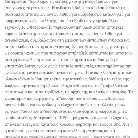
διατηρώντας παράλληλα τη λειτουργικότητα ανεφοδιασμού για
επείγουσες περιπτώσεις. Η ανθεκτική διάρκεια κύκλου καθιστά τις
συστοικίες μπαταριών ιόντων λιθίου για ανεφοδιασμό κατάλληλες για
εφαρμογές συχνής εναλλαγής που θα εξέφθειραν γρήγορα άλλες
τεχνολογίες μπαταριών. Η περιβαλλοντική βιωσιμότητα αποτελεί
κύριο πλεονέκτημα των συστοικιών μπαταριών ιόντων λιθίου για
ανεφοδιασμό, συμβάλλοντας στη μείωση των εκπομπών άνθρακα και
σε πιο καθαρά συστήματα ενέργειας. Σε αντίθεση με τους γεννήτριες
με ορυκτά καύσιμα που παράγουν επιβλαβείς εκπομπές και απαιτούν
συνεχή κατανάλωση καυσίμου, τα συστήματα ανεφοδιασμού με
μπαταρίες λειτουργούν χωρίς τοπικές εκπομπές, υποστηρίζοντας την
ενσωμάτωση ανανεώσιμων πηγών ενέργειας. Η ανακυκλωσιμότητα των
υλικών ιόντων λιθίου επιτρέπει την υπεύθυνη διάθεση στο τέλος της
ζωής και την ανάκτηση υλικών, ελαχιστοποιώντας το περιβαλλοντικό
αποτύπωμα και υποστηρίζοντας τις αρχές της κυκλικής οικονομίας. Τα
χαρακτηριστικά ενεργειακής απόδοσης των συστοικιών μπαταριών
ιόντων λιθίου για ανεφοδιασμό ελαχιστοποιούν τις απώλειες μέσω
υψηλών ποσοστών απόδοσης ενός κύκλου φόρτισης-εκφόρτισης, τα
οποία συνήθως ξεπερνούν το 90%, πράγμα που σημαίνει ελάχιστες
απώλειες ενέργειας κατά τους κύκλους φόρτισης και εκφόρτισης. Αυτή
η απόδοση μειώνει τη συνολική κατανάλωση ενέργειας και το
συνδεδεμένο περιβαλλοντικό αποτύπωμα, ενώ μεγιστοποιεί την αξία