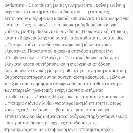
αντίκτυπου. Σε αντίθεση με τις γεννήτριες που καίνε βενζίνη ή
υγραέριο, τα συστήματα ανεφοδιασμού με μπαταρίες
λειτουργούν αθόρυβα και καθαρά, καθιστώντας τα κατάλληλα για
κατοικημένες περιοχές με περιορισμούς θορύβου και για
χρήστες με περιβαλλοντική συνείδηση. Η οικονομική απόδοση
κατά τη διάρκεια ζωής του συστήματος καθιστά τις συστοικίες
μπαταριών ιόντων λιθίου για ανεφοδιασμό οικονομικά
ελκυστικές. Παρόλο που η αρχική επένδυση μπορεί να
υπερβαίνει άλλες επιλογές, η επεκτατική διάρκεια ζωής, τα
ελάχιστα κόστη συντήρησης και η ενεργειακή απόδοση
δημιουργούν ευνοϊκή μακροπρόθεσμη οικονομική κατάσταση.
Οι χρήστες αποφεύγουν τα συνεχή κόστη καυσίμου, μειώνουν
τα έξοδα συντήρησης και επωφελούνται από πιθανά κίνητρα
των εταιρειών ηλεκτρικής ενέργειας για συστήματα
αποθήκευσης ενέργειας. Η κλιμακωσιμότητα των συστοικιών
μπαταριών ιόντων λιθίου για ανεφοδιασμό επιτρέπει στους
χρήστες να ξεκινήσουν με βασική χωρητικότητα και να
επεκτείνουν καθώς αυξάνονται οι ανάγκες, παρέχοντας ευελιξία
και προστατεύοντας τις αρχικές επενδύσεις, ενώ
προσαρμόζονται σε μεταβαλλόμενες απαιτήσεις ισχύος.