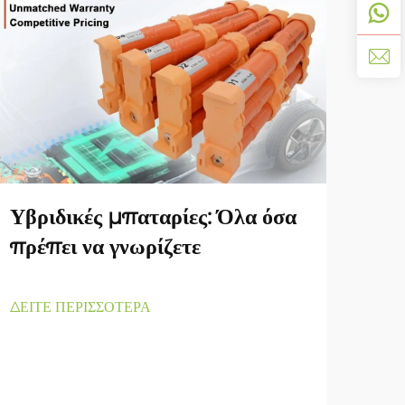
Υβριδικές μπαταρίες: Όλα όσα
Ενί
πρέπει να γνωρίζετε
Κιν
τη 
Ιό
ΔΕΙΤΕ ΠΕΡΙΣΣΟΤΕΡΑ
ΔΕΙΤ