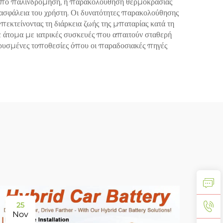
α από παλινδρόμηση, η παρακολούθηση θερμοκρασίας
 ασφάλεια του χρήστη. Οι δυνατότητες παρακολούθησης
πεκτείνοντας τη διάρκεια ζωής της μπαταρίας κατά τη
ε άτομα με ιατρικές συσκευές που απαιτούν σταθερή
κρυσμένες τοποθεσίες όπου οι παραδοσιακές πηγές
25
11
Nov
De