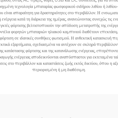
όδου, όπως AC πρίζες, θύρες USB και DC συνδέσεις, για να υποστ
μένη τεχνολογία μπαταρίας φωσφορικού σιδήρου λιθίου ή λιθίου-ιό
υ είναι απαραίτητη για δραστηριότητες στο περιβάλλον. Η ενσωματ
ενέργεια κατά τη διάρκεια της ημέρας, ανανεώνοντας συνεχώς τις ε
γκτές φόρτισης βελτιστοποιούν την απόδοση μετατροπής της ενέργ
ντέλα φορητών μπαταριών ηλιακού καμπινιού διαθέτουν επεκτάσιμ
φόρτιση σε ιδανικές συνθήκες φωτισμού. Η ανθεκτική κατασκευή πε
τικά εξαρτήματα, σχεδιασμένα να αντέχουν σε σκληρά περιβάλλον
ς κατάστασης φόρτισης και της κατανάλωσης ενέργειας, επιτρέποντας
αραγωγής ενέργειας αποδεικνύονται αναπόσπαστοι για εκτεταμένα τα
σεις στο περιβάλλον και καταστάσεις ζωής εκτός δικτύου, όπου η 
περιορισμένη ή μη διαθέσιμη.