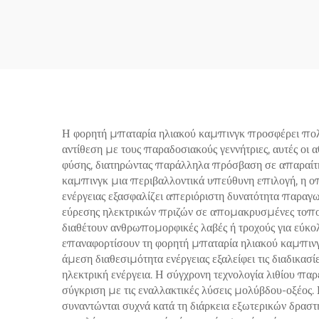
μπαταρία λιθίου-σιδήρου
Ε
φωσφορικού άλατος βαθιάς
Μ
εκφόρτισης για σκάφη,
Σιδ
τροχόσπιτα και ηλιακή
αποθήκευση
Η φορητή μπαταρία ηλιακού καμπινγκ προσφέρει πολλά
αντίθεση με τους παραδοσιακούς γεννήτριες, αυτές οι
φύσης, διατηρώντας παράλληλα πρόσβαση σε απαραίτη
καμπινγκ μια περιβαλλοντικά υπεύθυνη επιλογή, η ο
ενέργειας εξασφαλίζει απεριόριστη δυνατότητα παραγωγ
εύρεσης ηλεκτρικών πριζών σε απομακρυσμένες τοποθ
διαθέτουν ανθρωπομορφικές λαβές ή τροχούς για εύκολ
επαναφορτίσουν τη φορητή μπαταρία ηλιακού καμπινγ
άμεση διαθεσιμότητα ενέργειας εξαλείφει τις διαδικα
ηλεκτρική ενέργεια. Η σύγχρονη τεχνολογία λιθίου παρ
σύγκριση με τις εναλλακτικές λύσεις μολύβδου-οξέος.
συναντώνται συχνά κατά τη διάρκεια εξωτερικών δραστ