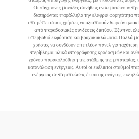
σταθμός παραγωγής ενέργειας, με πολλαπλές θύρες εξ
Οι σύγχρονες μονάδες συνήθως ενσωματώνουν προηγ
διατηρώντας παράλληλα την ελαφριά φορητότητα πο
επιτρέπει στους χρήστες να αξιοποιούν δωρεάν ηλιακή 
από παραδοσιακές συνδέσεις δικτύου. Έξυπνοι ελε
υπερβαθιά εκφόρτιση και βραχυκυκλώματα. Πολλά μο
χρήστες να συνδέουν επιπλέον πάνελ για ταχύτερη 
περίβλημα, υλικά απορρόφησης κραδασμών και ανθεκ
χρόνου παρακολούθηση της στάθμης της μπαταρίας, τη
κατανάλωση ενέργειας. Αυτοί οι ευέλικτοι σταθμοί π
ενέργειας σε περιπτώσεις έκτακτης ανάγκης, εκδηλώ