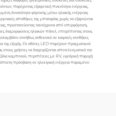
ηρίζει διάφορες ηλεκτρονικές συσκευές και συσκευές.
ντων, παρέχοντας εξαιρετική πυκνότητα ενέργειας,
ωμένη δυνατότητα φόρτισης μέσω ηλιακής ενέργειας
νεργειακές αποθήκες της μπαταρίας χωρίς να εξαρτώνται
ειας, προστατεύοντας ταυτόχρονα από υπερφόρτιση,
ες διαμορφώσεις ηλιακών πάνελ, επιτρέποντας στους
ριλαμβάνει συνήθως ανθεκτικό σε καιρικές συνθήκες
τα της εξοχής. Οι οθόνες LED παρέχουν πραγματικού
 στους χρήστες να διαχειρίζονται αποτελεσματικά την
ξίδια καμπινιού, περιπέτειες με RV, εφεδρική παροχή
αξιόπιστη πρόσβαση σε ηλεκτρική ενέργεια παραμένει