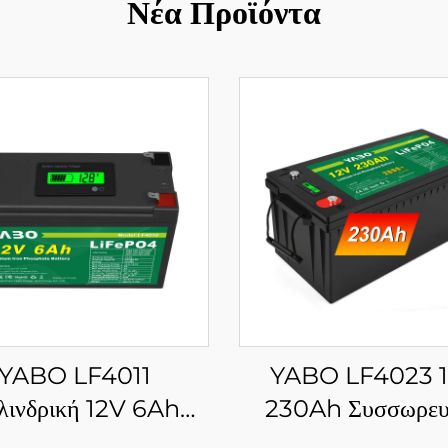
Νέα Προϊόντα
YABO LF4011
YABO LF4023 
λινδρική 12V 6Ah
230Ah Συσσωρευ
αταρία LiFePO4
Μπαταρίας Λιθί