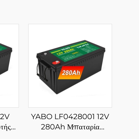
12V
YABO LF0428001 12V
τής
280Ah Μπαταρία
ου
Φωσφορικού Σιδήρου