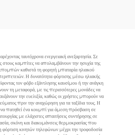
ρία
Λιθίου Επαναφορτιζόμενη
άσσιες
Μπαταρία Λιθίου
ακά
LiFePO4 Συσσωρευτής
Αποθήκευσης Για Ηλιακά
,
Συστήματα Οικιακής
ωμένα
Χρήσης Με BMS
ρέχοντας ταυτόχρονα ενεργειακή ανεξαρτησία. Σε
ας στους καμπίτες να απολαμβάνουν την ησυχία της
 εκπομπών καθιστά τη φορητή μπαταρία ηλιακού
εριπετειών. Η δυνατότητα φόρτισης μέσω ηλιακής
είφοντας τον φόβο εξάντλησης καυσίμου ή την ανάγκη
ουν τη μεταφορά, με τις περισσότερες μονάδες να
υξάνουν την ευελιξία, καθώς οι χρήστες μπορούν να
ματος πριν την αναχώρηση για τα ταξίδια τους. Η
ώς να πατηθεί ένα κουμπί για άμεση πρόσβαση σε
ειτουργίας με ελάχιστες απαιτήσεις συντήρησης σε
ρασία, σκόνη και διακυμάνσεις θερμοκρασίας που
τη φόρτιση κινητών τηλεφώνων μέχρι την τροφοδοσία