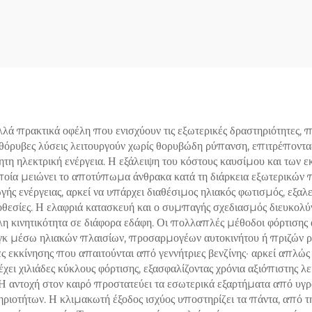
παναφορτιζόμενη
LiFePO4 Μπατα
παταρία Λιθίου-
Εκφόρτισης Για Θαλ
ερού-Φωσφόρου για
Εφαρμογές, Ηλι
Ηλιακό Σύστημα
Συστήματα,
Αυτοκινούμενα
Κάμπινγκ, Απομον
 πρακτικά οφέλη που ενισχύουν τις εξωτερικές δραστηριότητες, πα
 αθόρυβες λύσεις λειτουργούν χωρίς θορυβώδη ρύπανση, επιτρέποντ
Δίκτυα
τη ηλεκτρική ενέργεια. Η εξάλειψη του κόστους καυσίμου και των
ποία μειώνει το αποτύπωμα άνθρακα κατά τη διάρκεια εξωτερικών π
ής ενέργειας, αρκεί να υπάρχει διαθέσιμος ηλιακός φωτισμός, εξαλ
εσίες. Η ελαφριά κατασκευή και ο συμπαγής σχεδιασμός διευκολύν
η κινητικότητα σε διάφορα εδάφη. Οι πολλαπλές μέθοδοι φόρτισης α
κ μέσω ηλιακών πλαισίων, προσαρμογέων αυτοκινήτου ή πριζών ρεύ
σίες εκκίνησης που απαιτούνται από γεννήτριες βενζίνης· αρκεί απλ
έχει χιλιάδες κύκλους φόρτισης, εξασφαλίζοντας χρόνια αξιόπιστης λ
 Η αντοχή στον καιρό προστατεύει τα εσωτερικά εξαρτήματα από υγ
ηριοτήτων. Η κλιμακωτή έξοδος ισχύος υποστηρίζει τα πάντα, από 