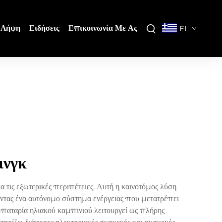
Λήψη
Ειδήσεις
Επικοινωνία Με Ας
EL
ινγκ
 τις εξωτερικές περιπέτειες. Αυτή η καινοτόμος λύση
ντας ένα αυτόνομο σύστημα ενέργειας που μετατρέπει
ή μπαταρία ηλιακού καμπινιού λειτουργεί ως πλήρης