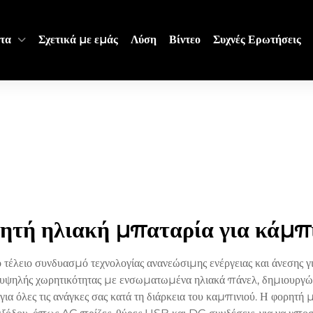
τα
Σχετικά με εμάς
Λύση
Βίντεο
Συχνές Ερωτήσεις
ητή ηλιακή μπαταρία για κάμπ
τέλειο συνδυασμό τεχνολογίας ανανεώσιμης ενέργειας και άνεσης για
υψηλής χωρητικότητας με ενσωματωμένα ηλιακά πάνελ, δημιουργώ
 για όλες τις ανάγκες σας κατά τη διάρκεια του καμπινιού. Η φορητ