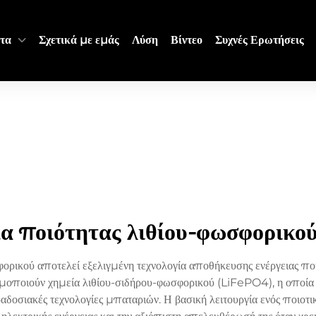
τα
Σχετικά με εμάς
Λύση
Βίντεο
Συχνές Ερωτήσεις
α ποιότητας λιθίου-φωσφορικού
ορικού αποτελεί εξελιγμένη τεχνολογία αποθήκευσης ενέργειας που
οποιούν χημεία λιθίου-σιδήρου-φωσφορικού (LiFePO4), η οποία π
ραδοσιακές τεχνολογίες μπαταριών. Η βασική λειτουργία ενός ποιο