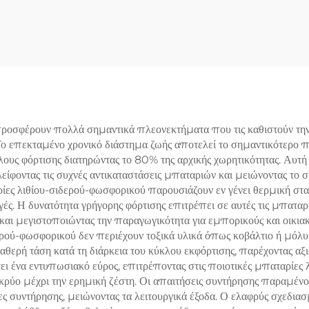
παναφορτιζόμενη
Λιθίου Υψηλής Ποιό
ταρία Φωσφορικού
Συσσωρευτής Λιθ
ρου Λιθίου 76,8Wh
LiFePO4 Ηλιακ
υεστιακή Μπαταρία
Μπαταρίας Με 
προσφέρουν πολλά σημαντικά πλεονεκτήματα που τις καθιστούν τη
Το επεκταμένο χρονικό διάστημα ζωής αποτελεί το σημαντικότερο π
φόρτισης διατηρώντας το 80% της αρχικής χωρητικότητας. Αυτή η 
ίφοντας τις συχνές αντικαταστάσεις μπαταριών και μειώνοντας το σ
ες λιθίου-σιδερού-φωσφορικού παρουσιάζουν εν γένει θερμική σταθ
ές. Η δυνατότητα γρήγορης φόρτισης επιτρέπει σε αυτές τις μπαταρ
και μεγιστοποιώντας την παραγωγικότητα για εμπορικούς και οικιακ
δερού-φωσφορικού δεν περιέχουν τοξικά υλικά όπως κοβάλτιο ή μόλυβ
θερή τάση κατά τη διάρκεια του κύκλου εκφόρτισης, παρέχοντας αξ
ι ένα εντυπωσιακό εύρος, επιτρέποντας στις ποιοτικές μπαταρίες 
κρύο μέχρι την ερημική ζέστη. Οι απαιτήσεις συντήρησης παραμένου
ς συντήρησης, μειώνοντας τα λειτουργικά έξοδα. Ο ελαφρύς σχεδι