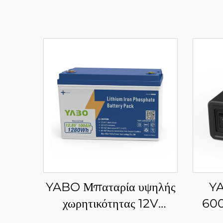
YABO Μπαταρία υψηλής
YA
χωρητικότητας 12V
60
100Ah LiFePO4,