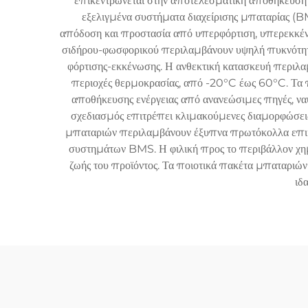
επικεντρώνεται στην αποτελεσματική αποθήκευση η
εξελιγμένα συστήματα διαχείρισης μπαταρίας (BM
απόδοση και προστασία από υπερφόρτιση, υπερεκκένω
σιδήρου-φωσφορικού περιλαμβάνουν υψηλή πυκνότητα 
φόρτισης-εκκένωσης. Η ανθεκτική κατασκευή περιλαμ
περιοχές θερμοκρασίας, από -20°C έως 60°C. Τα 
αποθήκευσης ενέργειας από ανανεώσιμες πηγές, να
σχεδιασμός επιτρέπει κλιμακούμενες διαμορφώσεις
μπαταριών περιλαμβάνουν έξυπνα πρωτόκολλα επι
συστημάτων BMS. Η φιλική προς το περιβάλλον χημεί
ζωής του προϊόντος. Τα ποιοτικά πακέτα μπαταριών
ιδ