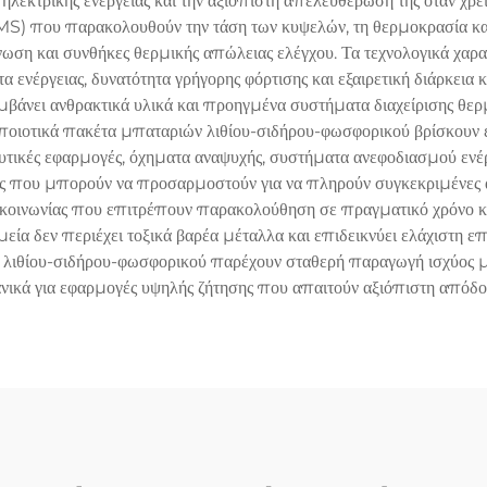
λεκτρικής ενέργειας και την αξιόπιστη απελευθέρωσή της όταν χρ
S) που παρακολουθούν την τάση των κυψελών, τη θερμοκρασία και 
ση και συνθήκες θερμικής απώλειας ελέγχου. Τα τεχνολογικά χαρα
ενέργειας, δυνατότητα γρήγορης φόρτισης και εξαιρετική διάρκεια
βάνει ανθρακτικά υλικά και προηγμένα συστήματα διαχείρισης θερμ
ποιοτικά πακέτα μπαταριών λιθίου-σιδήρου-φωσφορικού βρίσκουν ε
υτικές εφαρμογές, όχηματα αναψυχής, συστήματα ανεφοδιασμού ενέρ
 που μπορούν να προσαρμοστούν για να πληρούν συγκεκριμένες απ
κοινωνίας που επιτρέπουν παρακολούθηση σε πραγματικό χρόνο
α δεν περιέχει τοξικά βαρέα μέταλλα και επιδεικνύει ελάχιστη ε
 λιθίου-σιδήρου-φωσφορικού παρέχουν σταθερή παραγωγή ισχύος μ
ανικά για εφαρμογές υψηλής ζήτησης που απαιτούν αξιόπιστη απόδο