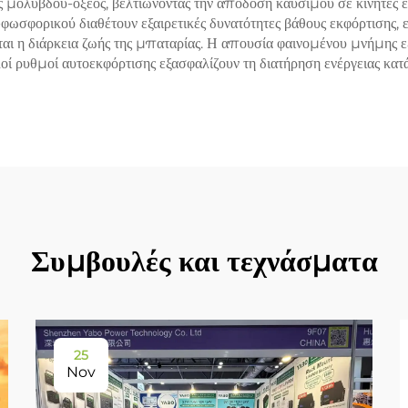
 μολύβδου-οξέος, βελτιώνοντας την απόδοση καυσίμου σε κινητές ε
-φωσφορικού διαθέτουν εξαιρετικές δυνατότητες βάθους εκφόρτισης,
αι η διάρκεια ζωής της μπαταρίας. Η απουσία φαινομένου μνήμης εξ
ηλοί ρυθμοί αυτοεκφόρτισης εξασφαλίζουν τη διατήρηση ενέργειας κα
Συμβουλές και τεχνάσματα
25
Nov