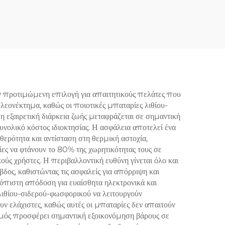
τητας
Λιθίου Επαναφορτιζόμενη
ίου
Μπαταρία Λιθίου
ής
LiFePO4 Συσσωρευτής
BMS
Αποθήκευσης Για Ηλιακά
Συστήματα Οικιακής
Χρήσης Με BMS
ν προτιμώμενη επιλογή για απαιτητικούς πελάτες που
λεονέκτημα, καθώς οι ποιοτικές μπαταρίες λιθίου-
εξαιρετική διάρκεια ζωής μεταφράζεται σε σημαντική
υνολικό κόστος ιδιοκτησίας. Η ασφάλεια αποτελεί ένα
ερότητα και αντίσταση στη θερμική αστοχία,
ίες να φτάνουν το 80% της χωρητικότητας τους σε
ούς χρήστες. Η περιβαλλοντική ευθύνη γίνεται όλο και
δος, καθιστώντας τις ασφαλείς για απόρριψη και
ιόπιστη απόδοση για ευαίσθητα ηλεκτρονικά και
λιθίου-σιδερού-φωσφορικού να λειτουργούν
ν ελάχιστες, καθώς αυτές οι μπαταρίες δεν απαιτούν
ασμός προσφέρει σημαντική εξοικονόμηση βάρους σε