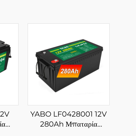
12V
YABO LF0428001 12V
ία
280Ah Μπαταρία
ρου
Φωσφορικού Σιδήρου