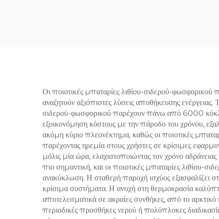
Αποθήκευση Ενέργειας
Ε
για Σπίτι, Εφεδρική
Μπα
Λειτουργία, Βαθειάς
Σιδή
Αποφόρτισης, Μπαταρίες
Πολ
Λιθίου Σιδήρου
Φωσφορικού για Οχήματα
Οι ποιοτικές μπαταρίες λιθίου-σιδερού-φωσφορικού 
αναζητούν αξιόπιστες λύσεις αποθήκευσης ενέργειας. 
RV, Σκάφη, UPS
σιδερού-φωσφορικού παρέχουν πάνω από 6000 κύκλους 
εξοικονόμηση κόστους με την πάροδο του χρόνου, εξαλε
ακόμη κύριο πλεονέκτημα, καθώς οι ποιοτικές μπαταρί
παρέχοντας ηρεμία στους χρήστες σε κρίσιμες εφαρμογ
μόλις μία ώρα, ελαχιστοποιώντας τον χρόνο αδράνειας 
πιο σημαντική, και οι ποιοτικές μπαταρίες λιθίου-σι
ανακύκλωση. Η σταθερή παροχή ισχύος εξασφαλίζει στα
κρίσιμα συστήματα. Η ανοχή στη θερμοκρασία καλύπτε
αποτελεσματικά σε ακραίες συνθήκες, από το αρκτικό 
περιοδικές προσθήκες νερού ή πολύπλοκες διαδικασίε