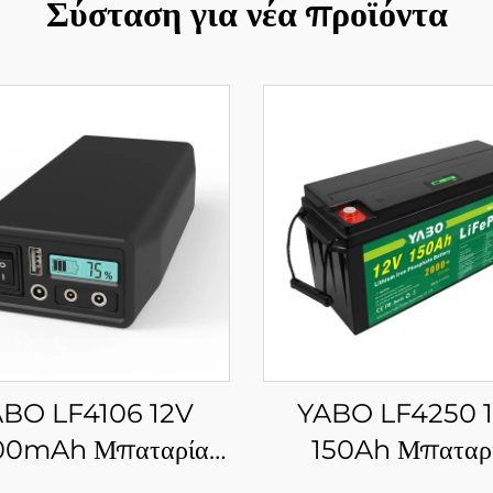
Σύσταση για νέα προϊόντα
BO LF4106 12V
YABO LF4250 
00mAh Μπαταρία
150Ah Μπαταρ
LiFePO4
Φωσφορικού Σιδή