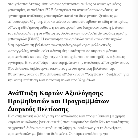
στοιχεία ποιότητας. Αντί να απορρίπτονται απλώς οι αποτυχημένες
μπαταρίες, οι πελάτες B2B θα πρέπει να αναπτύσσουν σχέσεις με
εργαστήρια ανάλυσης μπαταριών ικανά να διενεργούν εξετάσεις με
αποσυναρμολόγηση, προκειμένου να ταυτοποιηθούν τα είδη αποτυχίας,
όπως η επίστρωση λιθίου, η καταστροφή του διαχωριστικού, η μείωση
του ηλεκτρολύτη ή οι αποτυχίες συστατικών του συστήματος διαχείρισης
μπαταριών (BMS). Η κατανόηση των ριζικών αιτιών των αποτυχιών
διαμορφώνει τη βελτίωση των προδιαγραφών για μελλοντικές
παραγγελίες, αναδεικνύει αδυναμίες ποιότητας σε συγκεκριμένους
προμηθευτές και παρέχει τεχνικά στοιχεία που υποστηρίζουν αξιώσεις
εγγύησης. Η κοινοποίηση των ευρημάτων της ανάλυσης αποτυχιών στους
προμηθευτές δημιουργεί ευκαιρίες για συνεργατική βελτίωση της
ποιότητας, όταν οι προμηθευτές επιδεικνύουν πραγματική δέσμευση για
την αντιμετώπιση των εντοπισμένων προβλημάτων.
Ανάπτυξη Καρτών Αξιολόγησης
Προμηθευτών και Προγραμμάτων
Διαρκούς Βελτίωσης
Η συστηματική αξιολόγηση της απόδοσης των προμηθευτών με χρήση
καρτών απόδοσης (scorecards) που παρακολουθούν δείκτες ποιότητας
σε χρονική διάρκεια επιτρέπει τη λήψη αποφάσεων για τη διαχείριση
προμηθευτών με βάση τα δεδομένα. Οι κάρτες απόδοσης για