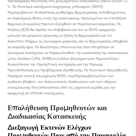
προδιαγραφή ποιότητας στις βιομηχανικές συσκευασίες λιθίου-ιόντων 12
V. Τα ποιοτικά συστήματα διαχείρισης μπαταριών (BMS)
περιλαμβάνουν πολλαπλούς αισθητήρες θερμοκρασίας τοποθετημένους
σε στρατηγικές θέσεις εντός της συσκευασίας, προκειμένου να εντοπίζουν
θερμικές ανωμαλίες προτού εξελιχθούν σε περιστατικά ασφαλείας. Οι
πελάτες B2B θα πρέπει να επιβεβαιώνουν ότι το BMS εφαρμόζει
μείωση του ρεύματος φόρτισης με βάση τη θερμοκρασία και ότι
διακόπτει πλήρως τις λειτουργίες φόρτισης εάν οι θερμοκρασίες υπερβούν
τα ασφαλή όρια. Οι δυνατότητες επικοινωνίας που επιτρέπουν σε
εξωτερικά συστήματα να παρακολουθούν την κατάσταση της συσκευασίας
μέσω διαύλου CAN, SMBus ή άλλων βιομηχανικών πρωτοκόλλων
διευκολύνουν την προληπτική συντήρηση και την πρόωρη
προειδοποίηση για προβλήματα εξασθένισης. Οι ποιοτικοί προμηθευτές
παρέχουν εκτενή τεκμηρίωση BMS, συμπεριλαμβανομένων των
κωδικών βλαβών, των διαγνωστικών διαδικασιών και των οδηγιών
ενσωμάτωσης που απαιτούνται από τις μηχανικές ομάδες για την
εφαρμογή σε επίπεδο συστήματος.
Επαλήθευση Προμηθευτών και
Διαδικασίας Κατασκευής
Διεξαγωγή Εκτενών Ελέγχων
Προμηθευτών Πριν από την Παραγγελία