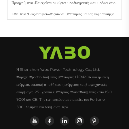
Προηγούμενο :
Ποιες είναι οι κύριες προδιαγραφές που πρέπει να επαληθεύσουν οι αγοραστές για τις συσκευασίες 12 V Li-ion;
Επόμενο :
Πώς αντιμετωπίζουν οι μπαταρίες βαθιάς εκφόρτισης εφαρμογές υψηλής κατανάλωσης σε βιομηχανικό περιβάλλον;
Η Shenzhen Yabo Power Technology Co., Ltd.
παρέχει προσαρμοσμένες μπαταρίες LiFePO4 για ηλιακή
ενέργεια, οικιακή αποθήκευση ενέργειας και βιομηχανικές
εφαρμογές. 25+ χρόνια εμπειρίας, πιστοποιημένες κατά ISO
9001 και CE. Την εμπιστεύονται εταιρείες του Fortune
500. Ζητήστε ένα δείγμα σήμερα.