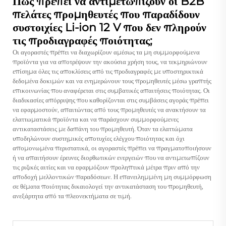
Πώς πρέπει να αντιμετωπίζουν οι B2B
πελάτες προμηθευτές που παραδίδουν
συστοιχίες Li-ion 12 V που δεν πληρούν
τις προδιαγραφές ποιότητας;
Οι αγοραστές πρέπει να διαχωρίζουν αμέσως τα μη συμμορφούμενα
προϊόντα για να αποτρέψουν την ακούσια χρήση τους, να τεκμηριώνουν
επίσημα όλες τις αποκλίσεις από τις προδιαγραφές με υποστηρικτικά
δεδομένα δοκιμών και να ενημερώνουν τους προμηθευτές μέσω γραπτής
επικοινωνίας που αναφέρεται στις συμβατικές απαιτήσεις ποιότητας. Οι
διαδικασίες απόρριψης που καθορίζονται στις συμβάσεις αγοράς πρέπει
να εφαρμοστούν, απαιτώντας από τους προμηθευτές να ανακτήσουν τα
ελαττωματικά προϊόντα και να παράσχουν συμμορφούμενες
αντικαταστάσεις με δαπάνη του προμηθευτή. Όταν τα ελαττώματα
υποδηλώνουν συστημικές αποτυχίες ελέγχου ποιότητας και όχι
απομονωμένα περιστατικά, οι αγοραστές πρέπει να πραγματοποιήσουν
ή να απαιτήσουν έρευνες διορθωτικών ενεργειών που να αντιμετωπίζουν
τις ριζικές αιτίες και να εφαρμόζουν προληπτικά μέτρα πριν από την
αποδοχή μελλοντικών παραδόσεων. Η επανειλημμένη μη συμμόρφωση
σε θέματα ποιότητας δικαιολογεί την αντικατάσταση του προμηθευτή,
ανεξάρτητα από τα πλεονεκτήματα σε τιμή.