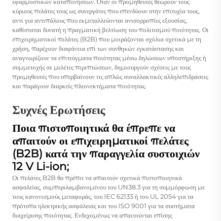
εφαρμοστικών καταπονήσεων. Όταν οι προμηθευτές θεωρούν τους
κύριους πελάτες τους ως συνεργάτες που επενδύουν στην επιτυχία τους,
αντί για αντιπάλους που εκμεταλλεύονται ανισορροπίες εξουσίας,
καθίσταται δυνατή η πραγματική βελτίωση του πολιτισμού ποιότητας. Οι
επιχειρηματικοί πελάτες (B2B) που μοιράζονται σχόλια σχετικά με τη
χρήση, παρέχουν διαφάνεια επί των συνθηκών εγκατάστασης και
αναγνωρίζουν τα επιτεύγματα ποιότητας μέσω δηλώσεων υποστήριξης ή
συμμετοχής σε μελέτες περιπτώσεων, δημιουργούν σχέσεις με τους
προμηθευτές που υπερβαίνουν τις απλώς συναλλακτικές αλληλεπιδράσεις
και παράγουν διαρκείς πλεονεκτήματα ποιότητας.
Συχνές Ερωτήσεις
Ποια πιστοποιητικά θα έπρεπε να
απαιτούν οι επιχειρηματικοί πελάτες
(B2B) κατά την παραγγελία συστοιχιών
12 V Li-ion;
Οι πελάτες B2B θα πρέπει να απαιτούν σχετικά πιστοποιητικά
ασφαλείας, συμπεριλαμβανομένου του UN38.3 για τη συμμόρφωση με
τους κανονισμούς μεταφοράς, του IEC 62133 ή του UL 2054 για τα
πρότυπα ηλεκτρικής ασφάλειας και του ISO 9001 για τα συστήματα
διαχείρισης ποιότητας. Ενδεχομένως να απαιτούνται επίσης