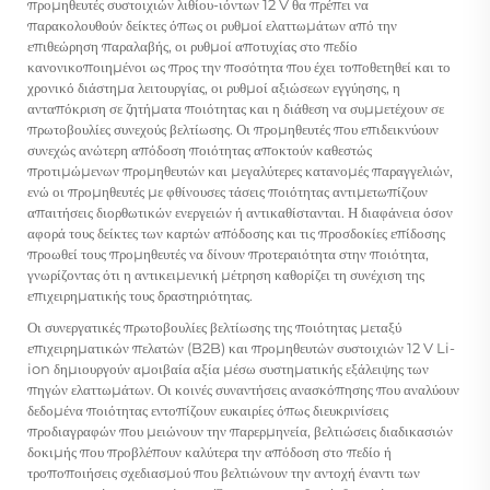
προμηθευτές συστοιχιών λιθίου-ιόντων 12 V θα πρέπει να
παρακολουθούν δείκτες όπως οι ρυθμοί ελαττωμάτων από την
επιθεώρηση παραλαβής, οι ρυθμοί αποτυχίας στο πεδίο
κανονικοποιημένοι ως προς την ποσότητα που έχει τοποθετηθεί και το
χρονικό διάστημα λειτουργίας, οι ρυθμοί αξιώσεων εγγύησης, η
ανταπόκριση σε ζητήματα ποιότητας και η διάθεση να συμμετέχουν σε
πρωτοβουλίες συνεχούς βελτίωσης. Οι προμηθευτές που επιδεικνύουν
συνεχώς ανώτερη απόδοση ποιότητας αποκτούν καθεστώς
προτιμώμενων προμηθευτών και μεγαλύτερες κατανομές παραγγελιών,
ενώ οι προμηθευτές με φθίνουσες τάσεις ποιότητας αντιμετωπίζουν
απαιτήσεις διορθωτικών ενεργειών ή αντικαθίστανται. Η διαφάνεια όσον
αφορά τους δείκτες των καρτών απόδοσης και τις προσδοκίες επίδοσης
προωθεί τους προμηθευτές να δίνουν προτεραιότητα στην ποιότητα,
γνωρίζοντας ότι η αντικειμενική μέτρηση καθορίζει τη συνέχιση της
επιχειρηματικής τους δραστηριότητας.
Οι συνεργατικές πρωτοβουλίες βελτίωσης της ποιότητας μεταξύ
επιχειρηματικών πελατών (B2B) και προμηθευτών συστοιχιών 12 V Li-
ion δημιουργούν αμοιβαία αξία μέσω συστηματικής εξάλειψης των
πηγών ελαττωμάτων. Οι κοινές συναντήσεις ανασκόπησης που αναλύουν
δεδομένα ποιότητας εντοπίζουν ευκαιρίες όπως διευκρινίσεις
προδιαγραφών που μειώνουν την παρερμηνεία, βελτιώσεις διαδικασιών
δοκιμής που προβλέπουν καλύτερα την απόδοση στο πεδίο ή
τροποποιήσεις σχεδιασμού που βελτιώνουν την αντοχή έναντι των