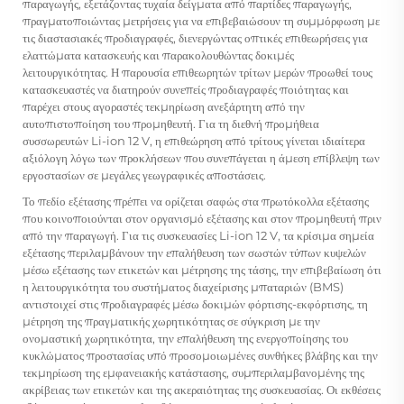
παραγωγής, εξετάζοντας τυχαία δείγματα από παρτίδες παραγωγής,
πραγματοποιώντας μετρήσεις για να επιβεβαιώσουν τη συμμόρφωση με
τις διαστασιακές προδιαγραφές, διενεργώντας οπτικές επιθεωρήσεις για
ελαττώματα κατασκευής και παρακολουθώντας δοκιμές
λειτουργικότητας. Η παρουσία επιθεωρητών τρίτων μερών προωθεί τους
κατασκευαστές να διατηρούν συνεπείς προδιαγραφές ποιότητας και
παρέχει στους αγοραστές τεκμηρίωση ανεξάρτητη από την
αυτοπιστοποίηση του προμηθευτή. Για τη διεθνή προμήθεια
συσσωρευτών Li-ion 12 V, η επιθεώρηση από τρίτους γίνεται ιδιαίτερα
αξιόλογη λόγω των προκλήσεων που συνεπάγεται η άμεση επίβλεψη των
εργοστασίων σε μεγάλες γεωγραφικές αποστάσεις.
Το πεδίο εξέτασης πρέπει να ορίζεται σαφώς στα πρωτόκολλα εξέτασης
που κοινοποιούνται στον οργανισμό εξέτασης και στον προμηθευτή πριν
από την παραγωγή. Για τις συσκευασίες Li-ion 12 V, τα κρίσιμα σημεία
εξέτασης περιλαμβάνουν την επαλήθευση των σωστών τύπων κυψελών
μέσω εξέτασης των ετικετών και μέτρησης της τάσης, την επιβεβαίωση ότι
η λειτουργικότητα του συστήματος διαχείρισης μπαταριών (BMS)
αντιστοιχεί στις προδιαγραφές μέσω δοκιμών φόρτισης-εκφόρτισης, τη
μέτρηση της πραγματικής χωρητικότητας σε σύγκριση με την
ονομαστική χωρητικότητα, την επαλήθευση της ενεργοποίησης του
κυκλώματος προστασίας υπό προσομοιωμένες συνθήκες βλάβης και την
τεκμηρίωση της εμφανειακής κατάστασης, συμπεριλαμβανομένης της
ακρίβειας των ετικετών και της ακεραιότητας της συσκευασίας. Οι εκθέσεις