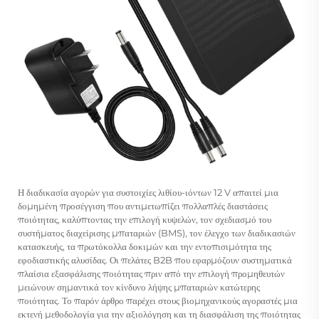
Η διαδικασία αγορών για συστοιχίες λιθίου-ιόντων 12 V απαιτεί μια
δομημένη προσέγγιση που αντιμετωπίζει πολλαπλές διαστάσεις
ποιότητας, καλύπτοντας την επιλογή κυψελών, τον σχεδιασμό του
συστήματος διαχείρισης μπαταριών (BMS), τον έλεγχο των διαδικασιών
κατασκευής, τα πρωτόκολλα δοκιμών και την εντοπισιμότητα της
εφοδιαστικής αλυσίδας. Οι πελάτες B2B που εφαρμόζουν συστηματικά
πλαίσια εξασφάλισης ποιότητας πριν από την επιλογή προμηθευτών
μειώνουν σημαντικά τον κίνδυνο λήψης μπαταριών κατώτερης
ποιότητας. Το παρόν άρθρο παρέχει στους βιομηχανικούς αγοραστές μια
εκτενή μεθοδολογία για την αξιολόγηση και τη διασφάλιση της ποιότητας