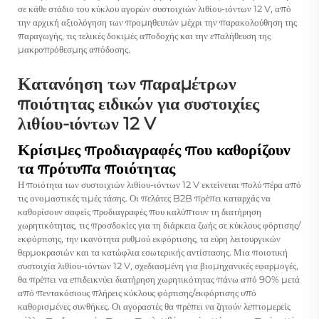
σε κάθε στάδιο του κύκλου αγορών συστοιχιών λιθίου-ιόντων 12 V, από
την αρχική αξιολόγηση των προμηθευτών μέχρι την παρακολούθηση της
παραγωγής, τις τελικές δοκιμές αποδοχής και την επαλήθευση της
μακροπρόθεσμης απόδοσης.
Κατανόηση των παραμέτρων
ποιότητας ειδικών για συστοιχίες
λιθίου-ιόντων 12 V
Κρίσιμες προδιαγραφές που καθορίζουν
τα πρότυπα ποιότητας
Η ποιότητα των συστοιχιών λιθίου-ιόντων 12 V εκτείνεται πολύ πέρα από
τις ονομαστικές τιμές τάσης. Οι πελάτες B2B πρέπει καταρχάς να
καθορίσουν σαφείς προδιαγραφές που καλύπτουν τη διατήρηση
χωρητικότητας, τις προσδοκίες για τη διάρκεια ζωής σε κύκλους φόρτισης/
εκφόρτισης, την ικανότητα ρυθμού εκφόρτισης, τα εύρη λειτουργικών
θερμοκρασιών και τα κατώφλια εσωτερικής αντίστασης. Μια ποιοτική
συστοιχία λιθίου-ιόντων 12 V, σχεδιασμένη για βιομηχανικές εφαρμογές,
θα πρέπει να επιδεικνύει διατήρηση χωρητικότητας πάνω από 90% μετά
από πεντακόσιους πλήρεις κύκλους φόρτισης/εκφόρτισης υπό
καθορισμένες συνθήκες. Οι αγοραστές θα πρέπει να ζητούν λεπτομερείς