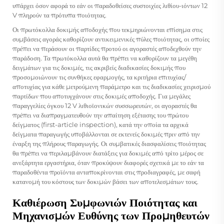
υπάρχει όσον αφορά το εάν οι παραδοθείσες συστοιχίες λιθίου-ιόντων 12
V πληρούν τα πρότυπα ποιότητας.
Οι πρωτόκολλα δοκιμής αποδοχής που τεκμηριώνονται επίσημα στις
συμβάσεις αγοράς καθορίζουν αντικειμενικές πύλες ποιότητας, οι οποίες
πρέπει να περάσουν οι παρτίδες προτού οι αγοραστές αποδεχθούν την
παράδοση. Τα πρωτόκολλα αυτά θα πρέπει να καθορίζουν τα μεγέθη
δειγμάτων για τις δοκιμές, τις ακριβείς διαδικασίες δοκιμής που
προσομοιώνουν τις συνθήκες εφαρμογής, τα κριτήρια επιτυχίας/
αποτυχίας για κάθε μετρούμενη παράμετρο και τις διαδικασίες χειρισμού
παρτίδων που αποτυγχάνουν στις δοκιμές αποδοχής. Για μεγάλες
παραγγελίες όγκου 12 V λιθιοϊονικών συσσωρευτών, οι αγοραστές θα
πρέπει να διαπραγματευθούν την απαίτηση εξέτασης του πρώτου
δείγματος (first-article inspection), κατά την οποία τα αρχικά
δείγματα παραγωγής υποβάλλονται σε εκτενείς δοκιμές πριν από την
έναρξη της πλήρους παραγωγής. Οι συμβατικές διασφαλίσεις ποιότητας
θα πρέπει να περιλαμβάνουν διατάξεις για δοκιμές από τρίτο μέρος σε
ανεξάρτητα εργαστήρια, όταν προκύψουν διαφορές σχετικά με το εάν τα
παραδοθέντα προϊόντα ανταποκρίνονται στις προδιαγραφές, με σαφή
κατανομή του κόστους των δοκιμών βάσει των αποτελεσμάτων τους.
Καθιέρωση Συμφωνιών Ποιότητας και
Μηχανισμών Ευθύνης των Προμηθευτών