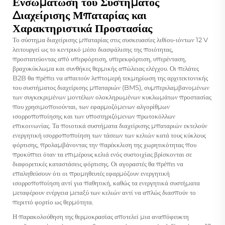
Ενσωμάτωση του Συστήματος
Διαχείρισης Μπαταρίας και
Χαρακτηριστικά Προστασίας
Το σύστημα διαχείρισης μπαταρίας στις
συσκευασίες λιθίου-ιόντων 12 V
λειτουργεί ως το κεντρικό μέσο διασφάλισης της ποιότητας,
προστατεύοντας από υπερφόρτιση, υπερεκφόρτιση, υπερένταση,
βραχυκύκλωμα και συνθήκες θερμικής απώλειας ελέγχου. Οι πελάτες
B2B θα πρέπει να απαιτούν λεπτομερή τεκμηρίωση της αρχιτεκτονικής
του συστήματος διαχείρισης μπαταριών (BMS), συμπεριλαμβανομένων
των συγκεκριμένων μοντέλων ολοκληρωμένων κυκλωμάτων προστασίας
που χρησιμοποιούνται, των εφαρμοζόμενων αλγορίθμων
ισορροποποίησης και των υποστηριζόμενων πρωτοκόλλων
επικοινωνίας. Τα ποιοτικά συστήματα διαχείρισης μπαταριών εκτελούν
ενεργητική ισορροποποίηση των τάσεων των κελιών κατά τους κύκλους
φόρτισης, προλαμβάνοντας την παρέκκλιση της χωρητικότητας που
προκύπτει όταν τα επιμέρους κελιά ενός συστοιχίας βρίσκονται σε
διαφορετικές καταστάσεις φόρτισης. Οι αγοραστές θα πρέπει να
επαληθεύσουν ότι οι προμηθευτές εφαρμόζουν ενεργητική
ισορροποποίηση αντί για παθητική, καθώς τα ενεργητικά συστήματα
μεταφέρουν ενέργεια μεταξύ των κελιών αντί να απλώς διασπούν το
περιττό φορτίο ως θερμότητα.
Η παρακολούθηση της θερμοκρασίας αποτελεί μια αναπόφευκτη