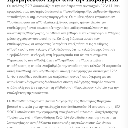
Οι πελάτες B2B διασφαλίζουν την ποιότητα των συστοιχιών 12 V Li-ion
εφαρμόζοντας αυστηρές διαδικασίες πιστοποίησης προμηθευτών προτού
τοποθετήσουν σημαντικές παραγγελίες. Οι επιθεωρήσεις εργοστασίων
που διενεργούνται από εξειδικευμένους φορείς τρίτων μερών για
επιθεώρηση ή από εσωτερικές τεχνικές ομάδες αποκαλύπτουν τις
δυνατότητες παραγωγής, οι οποίες δεν μπορούν να καταγραφούν πλήρως
μέσω εγγράφων πιστοποίησης. Κατά τη διάρκεια αυτών των
επιθεωρήσεων, οι αγοραστές θα πρέπει να εξετάσουν τις συνθήκες
αποθήκευσης των κελιών, επαληθεύοντας ότι τα κελιά διατηρούνται σε
περιβάλλοντα με ελεγχόμενη θερμοκρασία και ότι τα συστήματα
περιστροφής των αποθεμάτων αποτρέπουν την παρατεταμένη
αποθήκευση, η οποία υποβαθμίζει την απόδοση των κελιών. Η παρουσία
αυτοματοποιημένου εξοπλισμού συναρμολόγησης για συστοιχίες 12 V
Li-ion συνήθως συνδέεται με υψηλότερη συνοχή σε σύγκριση με τις
αποκλειστικά εργατικές διαδικασίες συναρμολόγησης, παρόλο που τα
στάδια ελέγχου με χειροκίνητη επιθεώρηση παραμένουν κρίσιμα για την
επαλήθευση της ποιότητας.
Οι πιστοποιήσεις συστημάτων διαχείρισης της ποιότητας παρέχουν
βασικά στοιχεία για την πειθαρχία των διαδικασιών. Η πιστοποίηση ISO
9001 υποδεικνύει την εφαρμογή ενός βασικού πλαισίου διαχείρισης της
ποιότητας, ενώ η πιστοποίηση ISO 13485 αποδεικνύει την ικανότητα
λειτουργίας σε περιβάλλοντα κατασκευής ιατρικών συσκευών, όπου
μπορεί να χρησιμοποιηθούν συστοιχίες Li-ion 12 V. Οι πελάτες B2B