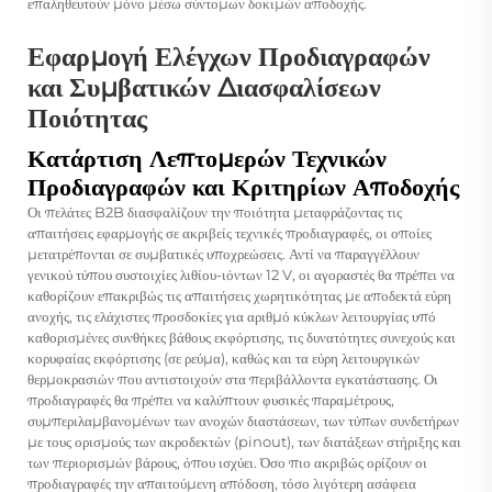
επαληθευτούν μόνο μέσω σύντομων δοκιμών αποδοχής.
Εφαρμογή Ελέγχων Προδιαγραφών
και Συμβατικών Διασφαλίσεων
Ποιότητας
Κατάρτιση Λεπτομερών Τεχνικών
Προδιαγραφών και Κριτηρίων Αποδοχής
Οι πελάτες B2B διασφαλίζουν την ποιότητα μεταφράζοντας τις
απαιτήσεις εφαρμογής σε ακριβείς τεχνικές προδιαγραφές, οι οποίες
μετατρέπονται σε συμβατικές υποχρεώσεις. Αντί να παραγγέλλουν
γενικού τύπου συστοιχίες λιθίου-ιόντων 12 V, οι αγοραστές θα πρέπει να
καθορίζουν επακριβώς τις απαιτήσεις χωρητικότητας με αποδεκτά εύρη
ανοχής, τις ελάχιστες προσδοκίες για αριθμό κύκλων λειτουργίας υπό
καθορισμένες συνθήκες βάθους εκφόρτισης, τις δυνατότητες συνεχούς και
κορυφαίας εκφόρτισης (σε ρεύμα), καθώς και τα εύρη λειτουργικών
θερμοκρασιών που αντιστοιχούν στα περιβάλλοντα εγκατάστασης. Οι
προδιαγραφές θα πρέπει να καλύπτουν φυσικές παραμέτρους,
συμπεριλαμβανομένων των ανοχών διαστάσεων, των τύπων συνδετήρων
με τους ορισμούς των ακροδεκτών (pinout), των διατάξεων στήριξης και
των περιορισμών βάρους, όπου ισχύει. Όσο πιο ακριβώς ορίζουν οι
προδιαγραφές την απαιτούμενη απόδοση, τόσο λιγότερη ασάφεια