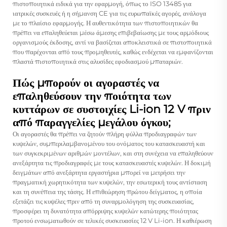
πιστοποιητικά ειδικά για την εφαρμογή, όπως το ISO 13485 για
ιατρικές συσκευές ή η σήμανση CE για τις ευρωπαϊκές αγορές, ανάλογα
με το πλαίσιο εφαρμογής. Η αυθεντικότητα των πιστοποιητικών θα
πρέπει να επαληθεύεται μέσω άμεσης επιβεβαίωσης με τους αρμόδιους
οργανισμούς έκδοσης, αντί να βασίζεται αποκλειστικά σε πιστοποιητικά
που παρέχονται από τους προμηθευτές, καθώς ενδέχεται να εμφανίζονται
πλαστά πιστοποιητικά στις αλυσίδες εφοδιασμού μπαταριών.
Πώς μπορούν οι αγοραστές να
επαληθεύσουν την ποιότητα των
κυττάρων σε συστοιχίες Li-ion 12 V πριν
από παραγγελίες μεγάλου όγκου;
Οι αγοραστές θα πρέπει να ζητούν πλήρη φύλλα προδιαγραφών των
κυψελών, συμπεριλαμβανομένου του ονόματος του κατασκευαστή και
των συγκεκριμένων αριθμών μοντέλων, και στη συνέχεια να επαληθεύουν
ανεξάρτητα τις προδιαγραφές με τους κατασκευαστές κυψελών. Η δοκιμή
δειγμάτων από ανεξάρτητα εργαστήρια μπορεί να μετρήσει την
πραγματική χωρητικότητα των κυψελών, την εσωτερική τους αντίσταση
και τη συνέπεια της τάσης. Η επιθεώρηση πρώτου δείγματος, η οποία
εξετάζει τις κυψέλες πριν από τη συναρμολόγηση της συσκευασίας,
προσφέρει τη δυνατότητα απόρριψης κυψελών κατώτερης ποιότητας
προτού ενσωματωθούν σε τελικές συσκευασίες 12 V Li-ion. Η καθιέρωση