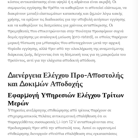
κόστος αντικατάστασης είναι υψηλό ή η αδράνεια είναι ακριβή. Οι
συμφωνίες εγγύησης θα πρέπει να καθορίζουν τι αποτελεί ελάττωμα, να
διακρίνουν μεταξύ ελαττωμάτων κατασκευής και ζημιών λόγω κακής
χρήσης, να ορίζουν τις διαδικασίες για την υποβολή αιτήσεων εγγύησης
και να καθορίζουν τις δεσμεύσεις για χρόνους ανταπόκρισης. Οι
προμηθευτές που επικεντρώνονται στην ποιότητα προσφέρουν συχνά
δομές εγγύησης με αναλογική μείωση (pro-rated), οι οποίες παρέχουν
μερική πίστωση για μπαταρίες που αποτυγχάνουν μετά την αρχική
περίοδο εγγύησης, αλλά πριν από την ολοκλήρωση της αναμενόμενης
διάρκειας ζωής, δείχνοντας έτσι τη δέσμευσή τους για τη μακροζωία του
προϊόντος, αντί για την ελάχιστα αποδεκτή απόδοση.
Διενέργεια Ελέγχου Προ-Αποστολής
και Δοκιμών Αποδοχής
Εφαρμογή Υπηρεσιών Ελέγχου Τρίτων
Μερών
Υπηρεσίες ανεξάρτητης επιθεώρησης από τρίτους παρέχουν σε
επιχειρηματικούς πελάτες αντικειμενική επαλήθευση ότι οι
παραγγελθέντες συσσωρευτές Li-ion 12 V ανταποκρίνονται στις
προδιαγραφές πριν από την αποστολή τους. Αυτοί οι οργανισμοί
επιθεώρησης διενεργούν επιτόπια επαλήθευση στις εγκαταστάσεις