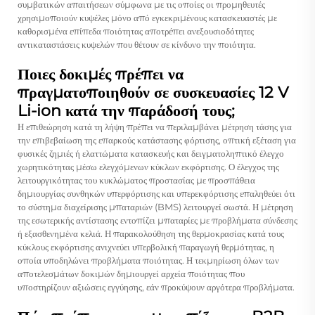
συμβατικών απαιτήσεων σύμφωνα με τις οποίες οι προμηθευτές
χρησιμοποιούν κυψέλες μόνο από εγκεκριμένους κατασκευαστές με
καθορισμένα επίπεδα ποιότητας αποτρέπει ανεξουσιοδότητες
αντικαταστάσεις κυψελών που θέτουν σε κίνδυνο την ποιότητα.
Ποιες δοκιμές πρέπει να
πραγματοποιηθούν σε συσκευασίες 12 V
Li-ion κατά την παράδοσή τους;
Η επιθεώρηση κατά τη λήψη πρέπει να περιλαμβάνει μέτρηση τάσης για
την επιβεβαίωση της επαρκούς κατάστασης φόρτισης, οπτική εξέταση για
φυσικές ζημιές ή ελαττώματα κατασκευής και δειγματοληπτικό έλεγχο
χωρητικότητας μέσω ελεγχόμενων κύκλων εκφόρτισης. Ο έλεγχος της
λειτουργικότητας του κυκλώματος προστασίας με προσπάθεια
δημιουργίας συνθηκών υπερφόρτισης και υπερεκφόρτισης επαληθεύει ότι
το σύστημα διαχείρισης μπαταριών (BMS) λειτουργεί σωστά. Η μέτρηση
της εσωτερικής αντίστασης εντοπίζει μπαταρίες με προβλήματα σύνδεσης
ή εξασθενημένα κελιά. Η παρακολούθηση της θερμοκρασίας κατά τους
κύκλους εκφόρτισης ανιχνεύει υπερβολική παραγωγή θερμότητας, η
οποία υποδηλώνει προβλήματα ποιότητας. Η τεκμηρίωση όλων των
αποτελεσμάτων δοκιμών δημιουργεί αρχεία ποιότητας που
υποστηρίζουν αξιώσεις εγγύησης, εάν προκύψουν αργότερα προβλήματα.