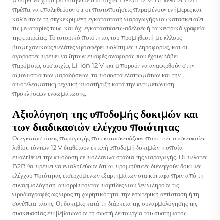
πρέπει να επαληθεύουν ότι οι πιστοποιήσεις παραμένουν ενήμερες και
καλύπτουν τη συγκεκριμένη εγκατάσταση παραγωγής που κατασκευάζει
τις μπαταρίες τους, και όχι εγκαταστάσεις-αδελφές ή τα κεντρικά γραφεία
της εταιρείας. Το ιστορικό ποιότητας του προμηθευτή με άλλους
βιομηχανικούς πελάτες προσφέρει πολύτιμες πληροφορίες, και οι
αγοραστές πρέπει να ζητούν επαφές αναφοράς που έχουν λάβει
παρόμοιες συστοιχίες Li-ion 12 V και μπορούν να αναφερθούν στην
αξιοπιστία των παραδόσεων, τα ποσοστά ελαττωμάτων και την
αποτελεσματική τεχνική υποστήριξη κατά την αντιμετώπιση
προκλήσεων ενσωμάτωσης.
Αξιολόγηση της υποδομής δοκιμών και
των διαδικασιών ελέγχου ποιότητας
Οι εγκαταστάσεις παραγωγής που κατασκευάζουν ποιοτικές συσκευασίες
λιθίου-ιόντων 12 V διαθέτουν εκτενή υποδομή δοκιμών η οποία
επαληθεύει την απόδοση σε πολλαπλά στάδια της παραγωγής. Οι πελάτες
B2B θα πρέπει να επαληθεύουν ότι οι προμηθευτές διενεργούν δοκιμές
ελέγχου ποιότητας εισερχόμενων εξαρτημάτων στα κύτταρα πριν από τη
συναρμολόγηση, απορρίπτοντας παρτίδες που δεν πληρούν τις
προδιαγραφές ως προς τη χωρητικότητα, την εσωτερική αντίσταση ή τη
συνέπεια τάσης. Οι δοκιμές κατά τη διάρκεια της συναρμολόγησης της
συσκευασίας επιβεβαιώνουν τη σωστή λειτουργία του συστήματος