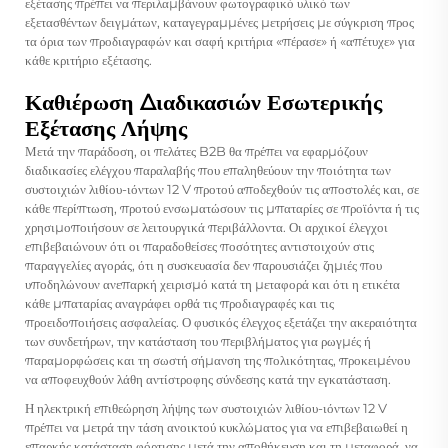
εξέτασης πρέπει να περιλαμβάνουν φωτογραφικό υλικό των
εξετασθέντων δειγμάτων, καταγεγραμμένες μετρήσεις με σύγκριση προς
τα όρια των προδιαγραφών και σαφή κριτήρια «πέρασε» ή «απέτυχε» για
κάθε κριτήριο εξέτασης.
Καθιέρωση Διαδικασιών Εσωτερικής
Εξέτασης Λήψης
Μετά την παράδοση, οι πελάτες B2B θα πρέπει να εφαρμόζουν
διαδικασίες ελέγχου παραλαβής που επαληθεύουν την ποιότητα των
συστοιχιών λιθίου-ιόντων 12 V προτού αποδεχθούν τις αποστολές και, σε
κάθε περίπτωση, προτού ενσωματώσουν τις μπαταρίες σε προϊόντα ή τις
χρησιμοποιήσουν σε λειτουργικά περιβάλλοντα. Οι αρχικοί έλεγχοι
επιβεβαιώνουν ότι οι παραδοθείσες ποσότητες αντιστοιχούν στις
παραγγελίες αγοράς, ότι η συσκευασία δεν παρουσιάζει ζημιές που
υποδηλώνουν ανεπαρκή χειρισμό κατά τη μεταφορά και ότι η ετικέτα
κάθε μπαταρίας αναγράφει ορθά τις προδιαγραφές και τις
προειδοποιήσεις ασφαλείας. Ο φυσικός έλεγχος εξετάζει την ακεραιότητα
των συνδετήρων, την κατάσταση του περιβλήματος για ρωγμές ή
παραμορφώσεις και τη σωστή σήμανση της πολικότητας, προκειμένου
να αποφευχθούν λάθη αντίστροφης σύνδεσης κατά την εγκατάσταση.
Η ηλεκτρική επιθεώρηση λήψης των συστοιχιών λιθίου-ιόντων 12 V
πρέπει να μετρά την τάση ανοικτού κυκλώματος για να επιβεβαιωθεί η
επαρκής κατάσταση φόρτισης μετά την αποθήκευση και τη μεταφορά, να