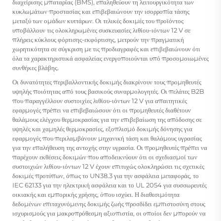
διαχείρισης μπαταρίας (BMS), επαληθεύουν τη λειτουργικότητα των
κυκλωμάτων προστασίας και επιβεβαιώνουν την ισορροπία τάσης
μεταξύ των ομάδων κυττάρων. Οι τελικές δοκιμές του προϊόντος
υποβάλλουν τις ολοκληρωμένες συσκευασίες λιθίου-ιόντων 12 V σε
πλήρεις κύκλους φόρτισης-εκφόρτισης, μετρούν την πραγματική
χωρητικότητα σε σύγκριση με τις προδιαγραφές και επιβεβαιώνουν ότι
όλα τα χαρακτηριστικά ασφαλείας ενεργοποιούνται υπό προσομοιωμένες
συνθήκες βλάβης.
Οι δυνατότητες περιβαλλοντικής δοκιμής διακρίνουν τους προμηθευτές
υψηλής ποιότητας από τους βασικούς συναρμολογητές. Οι πελάτες B2B
που παραγγέλλουν συστοιχίες λιθίου-ιόντων 12 V για απαιτητικές
εφαρμογές πρέπει να επιβεβαιώσουν ότι οι προμηθευτές διαθέτουν
θαλάμους ελέγχου θερμοκρασίας για την επιβεβαίωση της απόδοσης σε
υψηλές και χαμηλές θερμοκρασίες, εξοπλισμό δοκιμής δόνησης για
εφαρμογές που περιλαμβάνουν μηχανική τάση και θαλάμους υγρασίας
για την επαλήθευση της αντοχής στην υγρασία. Οι προμηθευτές πρέπει να
παρέχουν εκθέσεις δοκιμών που αποδεικνύουν ότι οι σχεδιασμοί των
συστοιχιών λιθίου-ιόντων 12 V έχουν επιτυχώς ολοκληρώσει τις σχετικές
δοκιμές προτύπων, όπως το UN38.3 για την ασφάλεια μεταφοράς, το
IEC 62133 για την ηλεκτρική ασφάλεια και το UL 2054 για συσσωρευτές
οικιακής και εμπορικής χρήσης, όπου ισχύει. Η διαθεσιμότητα
δεδομένων επιταχυνόμενης δοκιμής ζωής προσδίδει εμπιστοσύνη στους
ισχυρισμούς για μακροπρόθεσμη αξιοπιστία, οι οποίοι δεν μπορούν να