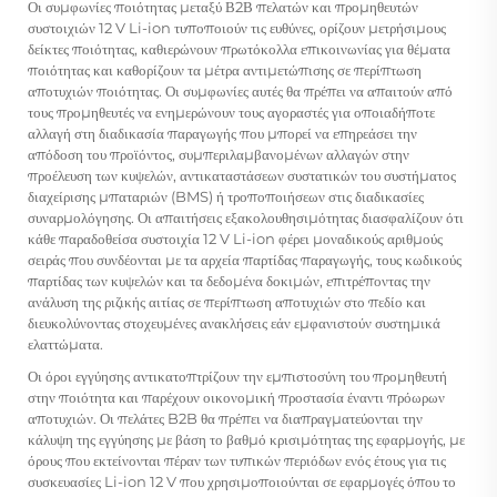
Οι συμφωνίες ποιότητας μεταξύ Β2Β πελατών και προμηθευτών
συστοιχιών 12 V Li-ion τυποποιούν τις ευθύνες, ορίζουν μετρήσιμους
δείκτες ποιότητας, καθιερώνουν πρωτόκολλα επικοινωνίας για θέματα
ποιότητας και καθορίζουν τα μέτρα αντιμετώπισης σε περίπτωση
αποτυχιών ποιότητας. Οι συμφωνίες αυτές θα πρέπει να απαιτούν από
τους προμηθευτές να ενημερώνουν τους αγοραστές για οποιαδήποτε
αλλαγή στη διαδικασία παραγωγής που μπορεί να επηρεάσει την
απόδοση του προϊόντος, συμπεριλαμβανομένων αλλαγών στην
προέλευση των κυψελών, αντικαταστάσεων συστατικών του συστήματος
διαχείρισης μπαταριών (BMS) ή τροποποιήσεων στις διαδικασίες
συναρμολόγησης. Οι απαιτήσεις εξακολουθησιμότητας διασφαλίζουν ότι
κάθε παραδοθείσα συστοιχία 12 V Li-ion φέρει μοναδικούς αριθμούς
σειράς που συνδέονται με τα αρχεία παρτίδας παραγωγής, τους κωδικούς
παρτίδας των κυψελών και τα δεδομένα δοκιμών, επιτρέποντας την
ανάλυση της ριζικής αιτίας σε περίπτωση αποτυχιών στο πεδίο και
διευκολύνοντας στοχευμένες ανακλήσεις εάν εμφανιστούν συστημικά
ελαττώματα.
Οι όροι εγγύησης αντικατοπτρίζουν την εμπιστοσύνη του προμηθευτή
στην ποιότητα και παρέχουν οικονομική προστασία έναντι πρόωρων
αποτυχιών. Οι πελάτες B2B θα πρέπει να διαπραγματεύονται την
κάλυψη της εγγύησης με βάση το βαθμό κρισιμότητας της εφαρμογής, με
όρους που εκτείνονται πέραν των τυπικών περιόδων ενός έτους για τις
συσκευασίες Li-ion 12 V που χρησιμοποιούνται σε εφαρμογές όπου το