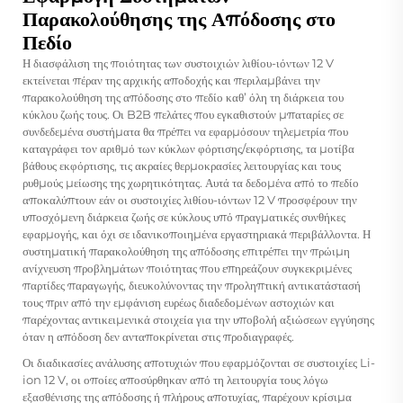
Παρακολούθησης της Απόδοσης στο
Πεδίο
Η διασφάλιση της ποιότητας των συστοιχιών λιθίου-ιόντων 12 V
εκτείνεται πέραν της αρχικής αποδοχής και περιλαμβάνει την
παρακολούθηση της απόδοσης στο πεδίο καθ’ όλη τη διάρκεια του
κύκλου ζωής τους. Οι B2B πελάτες που εγκαθιστούν μπαταρίες σε
συνδεδεμένα συστήματα θα πρέπει να εφαρμόσουν τηλεμετρία που
καταγράφει τον αριθμό των κύκλων φόρτισης/εκφόρτισης, τα μοτίβα
βάθους εκφόρτισης, τις ακραίες θερμοκρασίες λειτουργίας και τους
ρυθμούς μείωσης της χωρητικότητας. Αυτά τα δεδομένα από το πεδίο
αποκαλύπτουν εάν οι συστοιχίες λιθίου-ιόντων 12 V προσφέρουν την
υποσχόμενη διάρκεια ζωής σε κύκλους υπό πραγματικές συνθήκες
εφαρμογής, και όχι σε ιδανικοποιημένα εργαστηριακά περιβάλλοντα. Η
συστηματική παρακολούθηση της απόδοσης επιτρέπει την πρώιμη
ανίχνευση προβλημάτων ποιότητας που επηρεάζουν συγκεκριμένες
παρτίδες παραγωγής, διευκολύνοντας την προληπτική αντικατάστασή
τους πριν από την εμφάνιση ευρέως διαδεδομένων αστοχιών και
παρέχοντας αντικειμενικά στοιχεία για την υποβολή αξιώσεων εγγύησης
όταν η απόδοση δεν ανταποκρίνεται στις προδιαγραφές.
Οι διαδικασίες ανάλυσης αποτυχιών που εφαρμόζονται σε συστοιχίες Li-
ion 12 V, οι οποίες αποσύρθηκαν από τη λειτουργία τους λόγω
εξασθένισης της απόδοσης ή πλήρους αποτυχίας, παρέχουν κρίσιμα