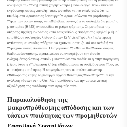
δοκιμάζει την πραγματική χωρητικότητα μέσω ελεγχόμενων κύκλων
εκφόρτισης σε δειγματοληπτικές μονάδες και να επαληθεύει ότι τα
κυκλώματα προστασίας λειτουργούν προσπαθώντας να φορτίσουμε
πέραν των ορίων τάσης και επιβεβαιώνοντας ότι το σύστημα διαχείρισης
μπαταρίας (BMS) αποσυνδέει το ρεύμα φόρτισης. Οι μετρήσεις της
αύξησης της θερμοκρασίας κατά τους κύκλους εκφόρτισης υψηλού ρυθμού
εντοπίζουν συστοιχίες λιθίου-ιόντων 12 V με υπερβολική εσωτερική
αντίσταση, οι οποίες ενδέχεται να έχουν υποστεί ζημιά στα κελιά ή να
περιέχουν κακές συνδέσεις. Οι αγοραστές πρέπει να θεσπίσουν σαφείς
διαδικασίες παύσης, προκειμένου να αποτρέψουν την είσοδο
ενδεχομένως ελαττωματικών μπαταριών στο απόθεμα ή στην παραγωγή,
μέχρις ότου η επιθεώρηση λήψης επιβεβαιώσει τη συμμόρφωση προς τις
απαιτήσεις ποιότητας. Η τεκμηρίωση των αποτελεσμάτων της
επιθεώρησης λήψης δημιουργεί αρχεία ποιότητας που επιτρέπουν την
ανάλυση τάσεων σε πολλαπλές παραδόσεις και την αντικειμενική
αξιολόγηση της απόδοσης των προμηθευτών.
Παρακολούθηση της
μακροπρόθεσμης απόδοσης και των
τάσεων ποιότητας των προμηθευτών
Εφαρμογή Συστημάτων