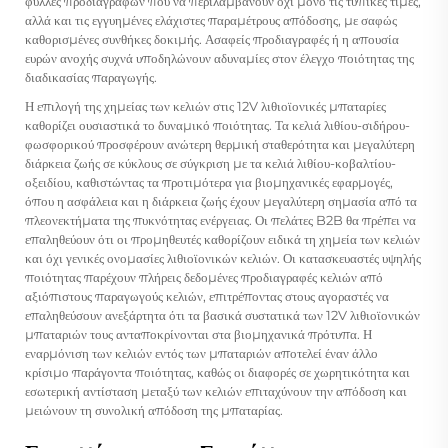
φύλλες προδιαγραφών που να περιλαμβάνουν όχι μόνο τις τυπικές τιμές,
αλλά και τις εγγυημένες ελάχιστες παραμέτρους απόδοσης, με σαφώς
καθορισμένες συνθήκες δοκιμής. Ασαφείς προδιαγραφές ή η απουσία
ευρών ανοχής συχνά υποδηλώνουν αδυναμίες στον έλεγχο ποιότητας της
διαδικασίας παραγωγής.
Η επιλογή της χημείας των κελιών στις 12V λιθιοϊονικές μπαταρίες
καθορίζει ουσιαστικά το δυναμικό ποιότητας. Τα κελιά λιθίου-σιδήρου-
φωσφορικού προσφέρουν ανώτερη θερμική σταθερότητα και μεγαλύτερη
διάρκεια ζωής σε κύκλους σε σύγκριση με τα κελιά λιθίου-κοβαλτίου-
οξειδίου, καθιστώντας τα προτιμότερα για βιομηχανικές εφαρμογές,
όπου η ασφάλεια και η διάρκεια ζωής έχουν μεγαλύτερη σημασία από τα
πλεονεκτήματα της πυκνότητας ενέργειας. Οι πελάτες B2B θα πρέπει να
επαληθεύουν ότι οι προμηθευτές καθορίζουν ειδικά τη χημεία των κελιών
και όχι γενικές ονομασίες λιθιοϊονικών κελιών. Οι κατασκευαστές υψηλής
ποιότητας παρέχουν πλήρεις δεδομένες προδιαγραφές κελιών από
αξιόπιστους παραγωγούς κελιών, επιτρέποντας στους αγοραστές να
επαληθεύσουν ανεξάρτητα ότι τα βασικά συστατικά των 12V λιθιοϊονικών
μπαταριών τους ανταποκρίνονται στα βιομηχανικά πρότυπα. Η
εναρμόνιση των κελιών εντός των μπαταριών αποτελεί έναν άλλο
κρίσιμο παράγοντα ποιότητας, καθώς οι διαφορές σε χωρητικότητα και
εσωτερική αντίσταση μεταξύ των κελιών επιταχύνουν την απόδοση και
μειώνουν τη συνολική απόδοση της μπαταρίας.