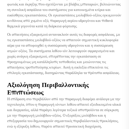
φωτιάς και έκρηξης που σχετίζονται με βλάβες μπαταριών, βελτιώνοντας
τη συνολική ασφάλεια του συστήματος για κατοικημένα κτίρια και
ευαίσθητες εγκαταστάσεις. Οι εγκαταστάσεις μολυβδού-οξέος εγκυμονούν
κινδύνους από χυμένο οξύ, παραγωγή αερίου υδρογόνου και πιθανά
θερμικά γεγονότα κατά τη διάρκεια φόρτισης.
Οι απαιτήσεις εξαερισμού αντανακλούν αυτές τις διαφορές ασφάλειας, με
τις εγκαταστάσεις μολυβδού-οξέος να απαιτούν σημαντική κυκλοφορία
αέρα για να αποφευχθεί η συσσώρευση υδρογόνου και η συσσώρευση
ατμών οξέος. Τα συστήματα λιθίου-ιόν λειτουργούν σφραγισμένα και
χωρίς ανάγκη εξαερισμού, επιτρέποντας την εγκατάσταση σε
προηγουμένως μη κατάλληλοπς τοποθεσίες και μειώνοντας τις
απαιτήσεις τροποποίησης κτιρίων. Αυτή η ευελιξία επεκτείνει τις
επιλογές εγκατάστασης, διατηρώντας παράλληλα τα πρότυπα ασφάλειας.
Αξιολόγηση Περιβαλλοντικής
Επιπτώσεως
Η επίδραση στο περιβάλλον από την παραγωγή διαφέρει ανάλογα με την
τεχνολογία, όπου η παραγωγή ιόντων λιθίου απαιτεί εξειδικευμένα υλικά
και διεργασίες, αλλά παράγει λιγότερα τοξικά υποπροϊόντα σε σύγκριση
με την παραγωγή μολύβδου-οξέος. Ο εξορύξεις μολύβδου και η
επεξεργασία του δημιουργούν σημαντικές περιβαλλοντικές προκλήσεις,
ενώ η εξόρυξη λιθίου, παρότι απαιτεί προσεκτική διαχείριση,