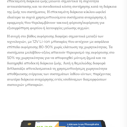
επεκταμένη διάρκεια ζωής μειώνει σημαντικά τη συχνότητα
αντικατάστασης και τα συνοδευτικά κόστη συντήρησης κατά τη διάρκεια
της ζωής του συστήματος. Η επεκταμένη διάρκεια κύκλου ωφελεί
ιδιαίτερα τα συχνά χρησιμοποιούμενα συστήματα αναχώρησης ή
εφαρμογές που περιλαμβάνουν τακτική φόρτιση/εκφόρτιση για
εξισορρόπηση φορτίου ή λειτουργίες μείωσης αιχμών.
Η ανοχή στο βάθος εκφόρτισης διαφέρει σημαντικά μεταξύ των
τεχνολογιών, με
12V Li-ion μπαταρίες
που αντέχουν με ασφάλεια
επίπεδα εκφόρτισης 80-90% χωρίς ελάττωση της χωρητικότητας. Τα
συστήματα μολύβδου-οξέος απαιτούν περιορισμό της εκφόρτισης στο
50% της χωρητικότητας για να αποφευχθεί μόνιμη ζημιά και να
διατηρηθεί αποδεκτή διάρκεια ζωής. Αυτή η θεμελιώδης διαφορά
διπλασιάζει αποτελεσματικά τη χρησιμοποιήσιμη χωρητικότητα
αποθήκευσης ενέργειας των συστημάτων λιθίου-ιόντων, παρέχοντας
ανωτέρα διάρκεια αναχώρησης εντός ισοδύναμων διαμορφώσεων
συστοιχιών μπαταριών.