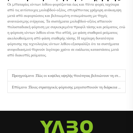
Οι μπαταρίες ιόντων λιθίου φορτίζονται έως και πέντε φορές ταχύτερα
από τις αντίστοιχες μολυβδού-οξέος, επιτρέποντας γρήγορη ανάκαμψη
μετά από εκφορτώσεις και βελτιωμένη ενσωμάτωση με πηγές
ανανεώσιμης ενέργειας. Τα συστήματα μολυβδού-οξέος απαιτούν
πολυσταδιακή φόρτιση με συγκεκριμένα προφίλ τάσης και ρεύματος, ενώ
η φόρτιση ιόντων λιθίου είναι πιο απλή, με φάση σταθερού ρεύματος
ακολουθούμενη από φάση σταθερής τάσης. Η ταχύτερη δυνατότητα
φόρτισης της τεχνολογίας ιόντων λιθίου εξασφαλίζει ότι τα συστήματα
ανεφοδιασμού περνούν λιγότερο χρόνο σε ευάλωτες καταστάσεις μετά
από διακοπές ρεύματος.
Προηγούμενο :
Πώς οι κυψέλες υψηλής ποιότητας βελτιώνουν τη σταθερότητα σε μπαταρίες 12V 100Ah;
Επόμενο :
Ποιες στρατηγικές φόρτισης μεγιστοποιούν τη διάρκεια ζωής των εντατικής χρήσης λιθίου μπαταριών;