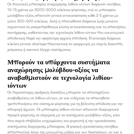
Οι ποιοτικές μπαταρίες αναχώρησης λιθίου-ιόντων διαρκούν συνήθως
10-15 χρόνια με 3000-5000 κύκλους φόρτισης, ενώ οι μπαταρίες
μολύβδου-οξέος απαιτούν γενικά αντικατάσταση κάθε 3-5 χρόνια με
μόνο 300-500 κύκλους. Αυτή η επεκταθείσα διάρκεια ζωής μειώνει
σημαντικά τα μακροπρόθεσμα κόστη αντικατάστασης και τις απαιτήσεις
συντήρησης, καθιστώντας την τεχνολογία λιθίου-ιόντων πιο οικονομικά
αποδοτική παρά την υψηλότερη αρχική επένδυση. Η ανώτερη διάρκεια
κύκλου γίνεται ιδιαίτερα πλεονεκτική σε εφαρμογές με συχνές διακοπές
ρεύματος ή τακτικό έλεγχο συστήματος.
Μπορούν τα υπάρχοντα συστήματα
αναχώρησης μολύβδου-οξέος να
αναβαθμιστούν σε τεχνολογία λιθίου-
ιόντων
Οι περισσότερες εφεδρικές διατάξεις μπορούν να υποστηρίξουν
αναβαθμίσεις σε λιθίου-ιόντων, αν και ενδέχεται να απαιτηθούν
τροποποιήσεις στο σύστημα φόρτισης για τη βέλτιστη απόδοση και την
αποφυγή ζημιών. Οι μπαταρίες λιθίου-ιόντων απαιτούν διαφορετικά
προφίλ φόρτισης σε σύγκριση με τα συστήματα μολύβδου-οξέος, κάτι
που συχνά επιβάλλει ενημερώσεις του φορτιστή ή την εγκατάσταση
συστήματος διαχείρισης μπαταρίας. Η φυσική εγκατάσταση συνήθως
απλοποιείται λόγω της μειωμένης μάζας και των διαστάσεων, αν και η