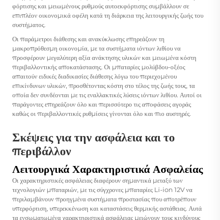
φόρτισης και μειωμένους ρυθμούς αυτοεκφόρτισης συμβάλλουν σε
επιπλέον οικονομικά οφέλη κατά τη διάρκεια της λειτουργικής ζωής του
συστήματος.
Οι παράμετροι διάθεσης και ανακύκλωσης επηρεάζουν τη
μακροπρόθεσμη οικονομία, με τα συστήματα ιόντων λιθίου να
προσφέρουν μεγαλύτερη αξία ανάκτησης υλικών και μειωμένα κόστη
περιβαλλοντικής αποκατάστασης. Οι μπαταρίες μολύβδου-οξέος
απαιτούν ειδικές διαδικασίες διάθεσης λόγω του περιεχομένου
επικίνδυνων υλικών, προσθέτοντας κόστη στο τέλος της ζωής τους, τα
οποία δεν συνδέονται με τις εναλλακτικές λύσεις ιόντων λιθίου. Αυτοί οι
παράγοντες επηρεάζουν όλο και περισσότερο τις αποφάσεις αγοράς
καθώς οι περιβαλλοντικές ρυθμίσεις γίνονται όλο και πιο αυστηρές.
Σκέψεις για την ασφάλεια και το
περιβάλλον
Λειτουργικά Χαρακτηριστικά Ασφαλείας
Οι χαρακτηριστικές ασφάλειας διαφέρουν σημαντικά μεταξύ των
τεχνολογιών μπαταριών, με τις σύγχρονες μπαταρίες Li-ion 12V να
περιλαμβάνουν προηγμένα συστήματα προστασίας που αποτρέπουν
υπερφόρτιση, υπερεκκένωση και καταστάσεις θερμικής αστάθειας. Αυτά
τα ενσωματωμένα χαρακτηριστικά ασφάλειας μειώνουν τους κινδύνους