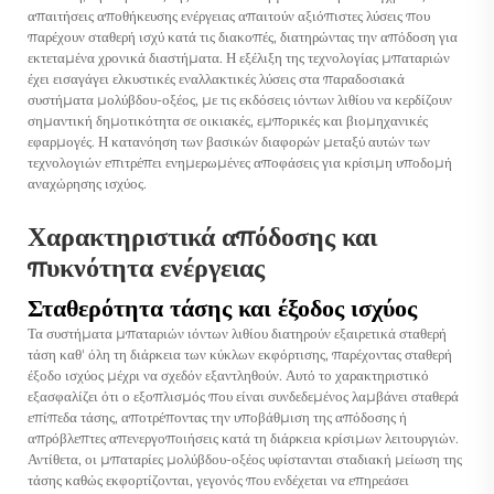
απαιτήσεις αποθήκευσης ενέργειας απαιτούν αξιόπιστες λύσεις που
παρέχουν σταθερή ισχύ κατά τις διακοπές, διατηρώντας την απόδοση για
εκτεταμένα χρονικά διαστήματα. Η εξέλιξη της τεχνολογίας μπαταριών
έχει εισαγάγει ελκυστικές εναλλακτικές λύσεις στα παραδοσιακά
συστήματα μολύβδου-οξέος, με τις εκδόσεις ιόντων λιθίου να κερδίζουν
σημαντική δημοτικότητα σε οικιακές, εμπορικές και βιομηχανικές
εφαρμογές. Η κατανόηση των βασικών διαφορών μεταξύ αυτών των
τεχνολογιών επιτρέπει ενημερωμένες αποφάσεις για κρίσιμη υποδομή
αναχώρησης ισχύος.
Χαρακτηριστικά απόδοσης και
πυκνότητα ενέργειας
Σταθερότητα τάσης και έξοδος ισχύος
Τα συστήματα μπαταριών ιόντων λιθίου διατηρούν εξαιρετικά σταθερή
τάση καθ' όλη τη διάρκεια των κύκλων εκφόρτισης, παρέχοντας σταθερή
έξοδο ισχύος μέχρι να σχεδόν εξαντληθούν. Αυτό το χαρακτηριστικό
εξασφαλίζει ότι ο εξοπλισμός που είναι συνδεδεμένος λαμβάνει σταθερά
επίπεδα τάσης, αποτρέποντας την υποβάθμιση της απόδοσης ή
απρόβλεπτες απενεργοποιήσεις κατά τη διάρκεια κρίσιμων λειτουργιών.
Αντίθετα, οι μπαταρίες μολύβδου-οξέος υφίστανται σταδιακή μείωση της
τάσης καθώς εκφορτίζονται, γεγονός που ενδέχεται να επηρεάσει