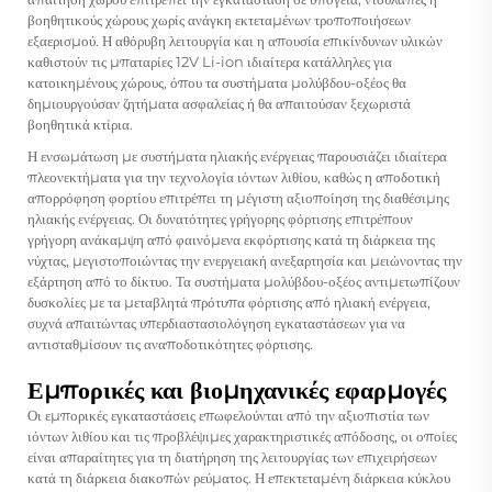
βοηθητικούς χώρους χωρίς ανάγκη εκτεταμένων τροποποιήσεων
εξαερισμού. Η αθόρυβη λειτουργία και η απουσία επικίνδυνων υλικών
καθιστούν τις μπαταρίες 12V Li-ion ιδιαίτερα κατάλληλες για
κατοικημένους χώρους, όπου τα συστήματα μολύβδου-οξέος θα
δημιουργούσαν ζητήματα ασφαλείας ή θα απαιτούσαν ξεχωριστά
βοηθητικά κτίρια.
Η ενσωμάτωση με συστήματα ηλιακής ενέργειας παρουσιάζει ιδιαίτερα
πλεονεκτήματα για την τεχνολογία ιόντων λιθίου, καθώς η αποδοτική
απορρόφηση φορτίου επιτρέπει τη μέγιστη αξιοποίηση της διαθέσιμης
ηλιακής ενέργειας. Οι δυνατότητες γρήγορης φόρτισης επιτρέπουν
γρήγορη ανάκαμψη από φαινόμενα εκφόρτισης κατά τη διάρκεια της
νύχτας, μεγιστοποιώντας την ενεργειακή ανεξαρτησία και μειώνοντας την
εξάρτηση από το δίκτυο. Τα συστήματα μολύβδου-οξέος αντιμετωπίζουν
δυσκολίες με τα μεταβλητά πρότυπα φόρτισης από ηλιακή ενέργεια,
συχνά απαιτώντας υπερδιαστασιολόγηση εγκαταστάσεων για να
αντισταθμίσουν τις αναποδοτικότητες φόρτισης.
Εμπορικές και βιομηχανικές εφαρμογές
Οι εμπορικές εγκαταστάσεις επωφελούνται από την αξιοπιστία των
ιόντων λιθίου και τις προβλέψιμες χαρακτηριστικές απόδοσης, οι οποίες
είναι απαραίτητες για τη διατήρηση της λειτουργίας των επιχειρήσεων
κατά τη διάρκεια διακοπών ρεύματος. Η επεκτεταμένη διάρκεια κύκλου