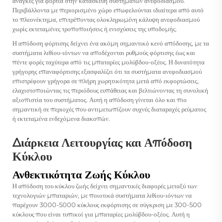
ανάγκες για φορτία στην κατασκευή συστημάτων ανεφοδιασμού.
Περιβάλλοντα με περιορισμένο χώρο επωφελούνται ιδιαίτερα από αυτό
το πλεονέκτημα, επιτρέποντας ολοκληρωμένη κάλυψη ανεφοδιασμού
χωρίς εκτεταμένες τροποποιήσεις ή ενισχύσεις της υποδομής.
Η απόδοση φόρτισης δείχνει ένα ακόμη σημαντικό κενό απόδοσης, με τα
συστήματα λιθίου-ιόντων να αποδέχονται ρυθμούς φόρτισης έως και
πέντε φορές ταχύτερα από τις μπαταρίες μολύβδου-οξέος. Η δυνατότητα
γρήγορης επαναφόρτισης εξασφαλίζει ότι τα συστήματα ανεφοδιασμού
επιστρέφουν γρήγορα σε πλήρη χωρητικότητα μετά από εκφορτώσεις,
ελαχιστοποιώντας τις περιόδους ευπάθειας και βελτιώνοντας τη συνολική
αξιοπιστία του συστήματος. Αυτή η απόδοση γίνεται όλο και πιο
σημαντική σε περιοχές που αντιμετωπίζουν συχνές διαταραχές ρεύματος
ή εκτεταμένα ενδεχόμενα διακοπών.
Διάρκεια Λειτουργίας και Απόδοση
Κύκλου
Ανθεκτικότητα Ζωής Κύκλου
Η απόδοση του κύκλου ζωής δείχνει σημαντικές διαφορές μεταξύ των
τεχνολογιών μπαταριών, με ποιοτικά συστήματα λιθίου-ιόντων να
παρέχουν 3000-5000 κύκλους εκφόρτισης σε σύγκριση με 300-500
κύκλους που είναι τυπικοί για μπαταρίες μολύβδου-οξέος. Αυτή η