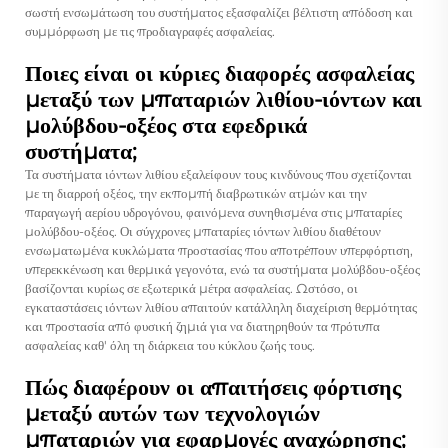
σωστή ενσωμάτωση του συστήματος εξασφαλίζει βέλτιστη απόδοση και
συμμόρφωση με τις προδιαγραφές ασφαλείας.
Ποιες είναι οι κύριες διαφορές ασφαλείας
μεταξύ των μπαταριών λιθίου-ιόντων και
μολύβδου-οξέος στα εφεδρικά
συστήματα;
Τα συστήματα ιόντων λιθίου εξαλείφουν τους κινδύνους που σχετίζονται
με τη διαρροή οξέος, την εκπομπή διαβρωτικών ατμών και την
παραγωγή αερίου υδρογόνου, φαινόμενα συνηθισμένα στις μπαταρίες
μολύβδου-οξέος. Οι σύγχρονες μπαταρίες ιόντων λιθίου διαθέτουν
ενσωματωμένα κυκλώματα προστασίας που αποτρέπουν υπερφόρτιση,
υπερεκκένωση και θερμικά γεγονότα, ενώ τα συστήματα μολύβδου-οξέος
βασίζονται κυρίως σε εξωτερικά μέτρα ασφαλείας. Ωστόσο, οι
εγκαταστάσεις ιόντων λιθίου απαιτούν κατάλληλη διαχείριση θερμότητας
και προστασία από φυσική ζημιά για να διατηρηθούν τα πρότυπα
ασφαλείας καθ' όλη τη διάρκεια του κύκλου ζωής τους.
Πώς διαφέρουν οι απαιτήσεις φόρτισης
μεταξύ αυτών των τεχνολογιών
μπαταριών για εφαρμογές αναχώρησης;