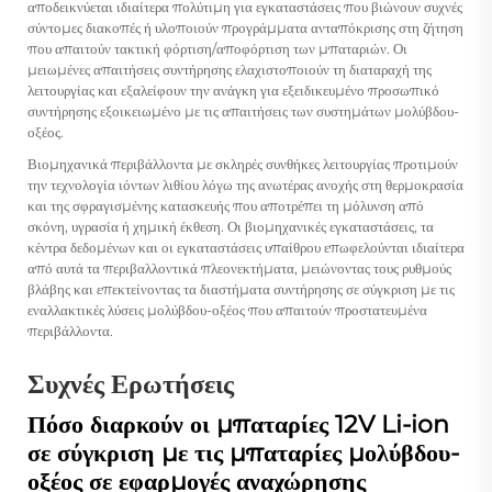
αποδεικνύεται ιδιαίτερα πολύτιμη για εγκαταστάσεις που βιώνουν συχνές
σύντομες διακοπές ή υλοποιούν προγράμματα ανταπόκρισης στη ζήτηση
που απαιτούν τακτική φόρτιση/αποφόρτιση των μπαταριών. Οι
μειωμένες απαιτήσεις συντήρησης ελαχιστοποιούν τη διαταραχή της
λειτουργίας και εξαλείφουν την ανάγκη για εξειδικευμένο προσωπικό
συντήρησης εξοικειωμένο με τις απαιτήσεις των συστημάτων μολύβδου-
οξέος.
Βιομηχανικά περιβάλλοντα με σκληρές συνθήκες λειτουργίας προτιμούν
την τεχνολογία ιόντων λιθίου λόγω της ανωτέρας ανοχής στη θερμοκρασία
και της σφραγισμένης κατασκευής που αποτρέπει τη μόλυνση από
σκόνη, υγρασία ή χημική έκθεση. Οι βιομηχανικές εγκαταστάσεις, τα
κέντρα δεδομένων και οι εγκαταστάσεις υπαίθρου επωφελούνται ιδιαίτερα
από αυτά τα περιβαλλοντικά πλεονεκτήματα, μειώνοντας τους ρυθμούς
βλάβης και επεκτείνοντας τα διαστήματα συντήρησης σε σύγκριση με τις
εναλλακτικές λύσεις μολύβδου-οξέος που απαιτούν προστατευμένα
περιβάλλοντα.
Συχνές Ερωτήσεις
Πόσο διαρκούν οι μπαταρίες 12V Li-ion
σε σύγκριση με τις μπαταρίες μολύβδου-
οξέος σε εφαρμογές αναχώρησης