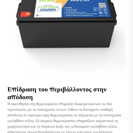
Επίδραση του περιβάλλοντος στην
απόδοση
Η ευαισθησία στη θερμοκρασία επηρεάζει διαφορετικά και τις δύο
τεχνολογίες, με τα συστήματα ιόντων λιθίου να διατηρούν σταθερή
απόδοση σε ευρύτερα εύρη θερμοκρασίας σε σύγκριση με τα συστήματα
μολύβδου-οξέος. Οι ακραίες θερμοκρασίες επηρεάζουν σημαντικά τη
χωρητικότητα και τη διάρκεια ζωής των μπαταριών μολύβδου-οξέος,
απαιτώντας συχνά περιβάλλοντα με έλεγχο κλίματος για βέλτιστη