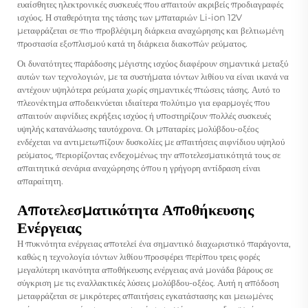
ευαίσθητες ηλεκτρονικές συσκευές που απαιτούν ακριβείς προδιαγραφές
ισχύος. Η σταθερότητα της τάσης των μπαταριών Li-ion 12V
μεταφράζεται σε πιο προβλέψιμη διάρκεια αναχώρησης και βελτιωμένη
προστασία εξοπλισμού κατά τη διάρκεια διακοπών ρεύματος.
Οι δυνατότητες παράδοσης μέγιστης ισχύος διαφέρουν σημαντικά μεταξύ
αυτών των τεχνολογιών, με τα συστήματα ιόντων λιθίου να είναι ικανά να
αντέχουν υψηλότερα ρεύματα χωρίς σημαντικές πτώσεις τάσης. Αυτό το
πλεονέκτημα αποδεικνύεται ιδιαίτερα πολύτιμο για εφαρμογές που
απαιτούν αιφνίδιες εκρήξεις ισχύος ή υποστηρίζουν πολλές συσκευές
υψηλής κατανάλωσης ταυτόχρονα. Οι μπαταρίες μολύβδου-οξέος
ενδέχεται να αντιμετωπίζουν δυσκολίες με απαιτήσεις αιφνίδιου υψηλού
ρεύματος, περιορίζοντας ενδεχομένως την αποτελεσματικότητά τους σε
απαιτητικά σενάρια αναχώρησης όπου η γρήγορη αντίδραση είναι
απαραίτητη.
Αποτελεσματικότητα Αποθήκευσης
Ενέργειας
Η πυκνότητα ενέργειας αποτελεί ένα σημαντικό διαχωριστικό παράγοντα,
καθώς η τεχνολογία ιόντων λιθίου προσφέρει περίπου τρεις φορές
μεγαλύτερη ικανότητα αποθήκευσης ενέργειας ανά μονάδα βάρους σε
σύγκριση με τις εναλλακτικές λύσεις μολύβδου-οξέος. Αυτή η απόδοση
μεταφράζεται σε μικρότερες απαιτήσεις εγκατάστασης και μειωμένες