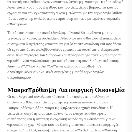
τα συστήματα λιθίου-ιόντων απαιτούν λιγότερη υποστηρικτική υποδομή
λόγω του μικρού τους μεγέθους και του μειωμένου βάρους. Το κόστος
εργασίας για την εγκατάσταση συχνά μειώνεται με την τεχνολογία λιθίου-
ιόντων λόγω της απλούστερης χειριστικής και των μειωμένων δομικών
απαιτήσεων.
Το κόστος υποστηρικτικού εξοπλισμού ποικίλλει ανάλογα με την
τεχνολογία, καθώς τα συστήματα λιθίου-ιόντων απαιτούν εξειδικευμένα
συστήματα διαχείρισης μπαταριών για βέλτιστη απόδοση και ασφάλεια.
Οι εγκαταστάσεις μολύβδου-οξέος χρειάζονται συστήματα εξαερισμού,
δεξαμενές περιορισμού διαρροών και πρόσβαση για τακτική συντήρηση,
προσθέτοντας πολυπλοκότητα και κόστος στη συνολική εγκατάσταση.
Αυτά τα επιπλέον κόστη πρέπει να λαμβάνονται υπόψη σε
ολοκληρωμένες οικονομικές συγκρίσεις μεταξύ τεχνολογιών
ανεφοδιασμού.
Μακροπρόθεσμη Λειτουργική Οικονομία
Οι υπολογισμοί συνολικού κόστους ιδιοκτησίας αποκαλύπτουν
σημαντικά πλεονεκτήματα για την τεχνολογία ιόντων λιθίου σε
μακροπρόθεσμη βάση, παρά τις υψηλότερες αρχικές επενδύσεις. Η
μειωμένη συχνότητα αντικατάστασης, οι ελάχιστες απαιτήσεις
συντήρησης και η ανώτερη ενεργειακή απόδοση συνδυάζονται για να
προσφέρουν χαμηλότερο κόστος ζωής για τις περισσότερες εφαρμογές
αναχώρησης. Οι εξοικονομήσεις ενέργειας από βελτιωμένη απόδοση