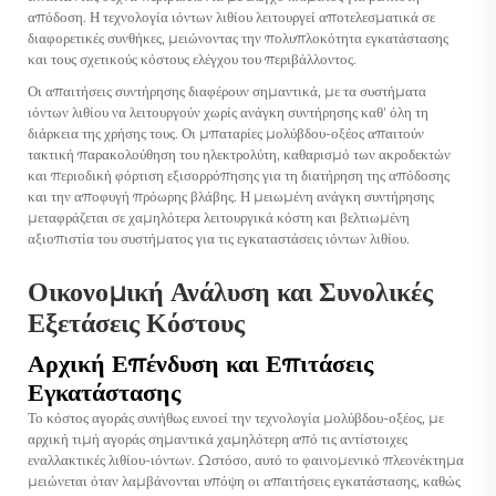
απόδοση. Η τεχνολογία ιόντων λιθίου λειτουργεί αποτελεσματικά σε
διαφορετικές συνθήκες, μειώνοντας την πολυπλοκότητα εγκατάστασης
και τους σχετικούς κόστους ελέγχου του περιβάλλοντος.
Οι απαιτήσεις συντήρησης διαφέρουν σημαντικά, με τα συστήματα
ιόντων λιθίου να λειτουργούν χωρίς ανάγκη συντήρησης καθ' όλη τη
διάρκεια της χρήσης τους. Οι μπαταρίες μολύβδου-οξέος απαιτούν
τακτική παρακολούθηση του ηλεκτρολύτη, καθαρισμό των ακροδεκτών
και περιοδική φόρτιση εξισορρόπησης για τη διατήρηση της απόδοσης
και την αποφυγή πρόωρης βλάβης. Η μειωμένη ανάγκη συντήρησης
μεταφράζεται σε χαμηλότερα λειτουργικά κόστη και βελτιωμένη
αξιοπιστία του συστήματος για τις εγκαταστάσεις ιόντων λιθίου.
Οικονομική Ανάλυση και Συνολικές
Εξετάσεις Κόστους
Αρχική Επένδυση και Επιτάσεις
Εγκατάστασης
Το κόστος αγοράς συνήθως ευνοεί την τεχνολογία μολύβδου-οξέος, με
αρχική τιμή αγοράς σημαντικά χαμηλότερη από τις αντίστοιχες
εναλλακτικές λιθίου-ιόντων. Ωστόσο, αυτό το φαινομενικό πλεονέκτημα
μειώνεται όταν λαμβάνονται υπόψη οι απαιτήσεις εγκατάστασης, καθώς