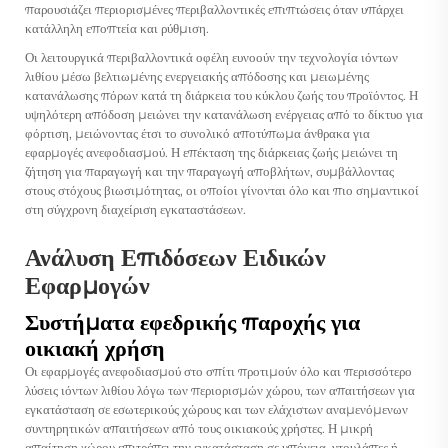
παρουσιάζει περιορισμένες περιβαλλοντικές επιπτώσεις όταν υπάρχει
κατάλληλη εποπτεία και ρύθμιση.
Οι λειτουργικά περιβαλλοντικά οφέλη ευνοούν την τεχνολογία ιόντων
λιθίου μέσω βελτιωμένης ενεργειακής απόδοσης και μειωμένης
κατανάλωσης πόρων κατά τη διάρκεια του κύκλου ζωής του προϊόντος. Η
υψηλότερη απόδοση μειώνει την κατανάλωση ενέργειας από το δίκτυο για
φόρτιση, μειώνοντας έτσι το συνολικό αποτύπωμα άνθρακα για
εφαρμογές ανεφοδιασμού. Η επέκταση της διάρκειας ζωής μειώνει τη
ζήτηση για παραγωγή και την παραγωγή αποβλήτων, συμβάλλοντας
στους στόχους βιωσιμότητας, οι οποίοι γίνονται όλο και πιο σημαντικοί
στη σύγχρονη διαχείριση εγκαταστάσεων.
Ανάλυση Επιδόσεων Ειδικών
Εφαρμογών
Συστήματα εφεδρικής παροχής για
οικιακή χρήση
Οι εφαρμογές ανεφοδιασμού στο σπίτι προτιμούν όλο και περισσότερο
λύσεις ιόντων λιθίου λόγω των περιορισμών χώρου, των απαιτήσεων για
εγκατάσταση σε εσωτερικούς χώρους και των ελάχιστων αναμενόμενων
συντηρητικών απαιτήσεων από τους οικιακούς χρήστες. Η μικρή
απαίτηση χώρου επιτρέπει την εγκατάσταση σε υπόγεια, ντουλάπες ή