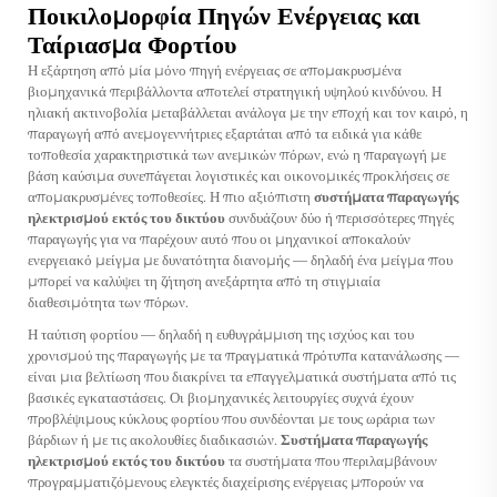
Ποικιλομορφία Πηγών Ενέργειας και
Ταίριασμα Φορτίου
Η εξάρτηση από μία μόνο πηγή ενέργειας σε απομακρυσμένα
βιομηχανικά περιβάλλοντα αποτελεί στρατηγική υψηλού κινδύνου. Η
ηλιακή ακτινοβολία μεταβάλλεται ανάλογα με την εποχή και τον καιρό, η
παραγωγή από ανεμογεννήτριες εξαρτάται από τα ειδικά για κάθε
τοποθεσία χαρακτηριστικά των ανεμικών πόρων, ενώ η παραγωγή με
βάση καύσιμα συνεπάγεται λογιστικές και οικονομικές προκλήσεις σε
απομακρυσμένες τοποθεσίες. Η πιο αξιόπιστη
συστήματα παραγωγής
ηλεκτρισμού εκτός του δικτύου
συνδυάζουν δύο ή περισσότερες πηγές
παραγωγής για να παρέχουν αυτό που οι μηχανικοί αποκαλούν
ενεργειακό μείγμα με δυνατότητα διανομής — δηλαδή ένα μείγμα που
μπορεί να καλύψει τη ζήτηση ανεξάρτητα από τη στιγμιαία
διαθεσιμότητα των πόρων.
Η ταύτιση φορτίου — δηλαδή η ευθυγράμμιση της ισχύος και του
χρονισμού της παραγωγής με τα πραγματικά πρότυπα κατανάλωσης —
είναι μια βελτίωση που διακρίνει τα επαγγελματικά συστήματα από τις
βασικές εγκαταστάσεις. Οι βιομηχανικές λειτουργίες συχνά έχουν
προβλέψιμους κύκλους φορτίου που συνδέονται με τους ωράρια των
βάρδιων ή με τις ακολουθίες διαδικασιών.
Συστήματα παραγωγής
ηλεκτρισμού εκτός του δικτύου
τα συστήματα που περιλαμβάνουν
προγραμματιζόμενους ελεγκτές διαχείρισης ενέργειας μπορούν να