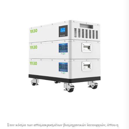
Στον κόσμο των απομακρυσμένων βιομηχανικών λειτουργιών, όπου η