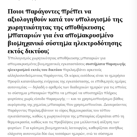
Ποιοι παράγοντες πρέπει να
αξιολογηθούν κατά τον υπολογισμό της
χωρητικότητας της αποθήκευσης
μπαταριών για ένα απομακρυσμένο
βιομηχανικό σύστημα ηλεκτροδότησης
εκτός δικτύου;
Υπολογισμός χωρητικότητας αποθήκευσης μπαταριών για
απομακρυσμένες βιομηχανικές εγκαταστάσεις
συστήματα παραγωγής
ηλεκτρισμού εκτός του δικτύου
περιλαμβάνει αρκετούς
αλληλοσυνδεόμενους παράγοντες. Οι κύριες εισόδους είναι το ημερήσιο
προφίλ κατανάλωσης ενέργειας της εγκατάστασης, οι επιθυμητές ημέρες
αυτονομίας — δηλαδή ο αριθμός των διαδοχικών ημερών για τις οποίες
το σύστημα μπαταριών πρέπει να μπορεί να υποστηρίζει πλήρεις
φορτίσεις χωρίς είσοδο παραγωγής — και το χρησιμοποιήσιμο βάθος
εκφόρτισης της χημείας μπαταρίας που χρησιμοποιείται. Δευτερεύοντες
παράγοντες περιλαμβάνουν το εύρος θερμοκρασίας του τόπου
εγκατάστασης, καθώς η χωρητικότητα της μπαταρίας εξαρτάται από τη
θερμοκρασία, καθώς και τις προβλέψεις για μελλοντική αύξηση των
φορτίων. Για κρίσιμες βιομηχανικές λειτουργίες, καθορίζεται συνήθως
ελάχιστη αυτονομία δύο έως τεσσάρων ημερών, ενώ το σύστημα