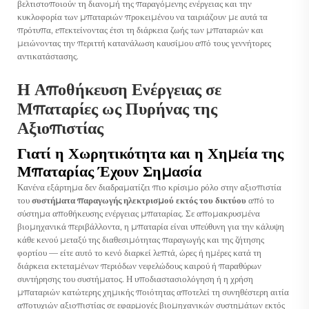
βελτιστοποιούν τη διανομή της παραγόμενης ενέργειας και την
κυκλοφορία των μπαταριών προκειμένου να ταιριάζουν με αυτά τα
πρότυπα, επεκτείνοντας έτσι τη διάρκεια ζωής των μπαταριών και
μειώνοντας την περιττή κατανάλωση καυσίμου από τους γεννήτορες
αντικατάστασης.
Η Αποθήκευση Ενέργειας σε
Μπαταρίες ως Πυρήνας της
Αξιοπιστίας
Γιατί η Χωρητικότητα και η Χημεία της
Μπαταρίας Έχουν Σημασία
Κανένα εξάρτημα δεν διαδραματίζει πιο κρίσιμο ρόλο στην αξιοπιστία
του
συστήματα παραγωγής ηλεκτρισμού εκτός του δικτύου
από το
σύστημα αποθήκευσης ενέργειας μπαταρίας. Σε απομακρυσμένα
βιομηχανικά περιβάλλοντα, η μπαταρία είναι υπεύθυνη για την κάλυψη
κάθε κενού μεταξύ της διαθεσιμότητας παραγωγής και της ζήτησης
φορτίου — είτε αυτό το κενό διαρκεί λεπτά, ώρες ή ημέρες κατά τη
διάρκεια εκτεταμένων περιόδων νεφελώδους καιρού ή παραθύρων
συντήρησης του συστήματος. Η υποδιαστασιολόγηση ή η χρήση
μπαταριών κατώτερης χημικής ποιότητας αποτελεί τη συνηθέστερη αιτία
αποτυχιών αξιοπιστίας σε εφαρμογές βιομηχανικών συστημάτων εκτός