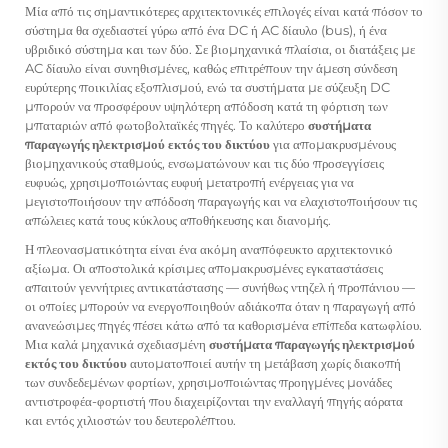
Μία από τις σημαντικότερες αρχιτεκτονικές επιλογές είναι κατά πόσον το
σύστημα θα σχεδιαστεί γύρω από ένα DC ή AC δίαυλο (bus), ή ένα
υβριδικό σύστημα και των δύο. Σε βιομηχανικά πλαίσια, οι διατάξεις με
AC δίαυλο είναι συνηθισμένες, καθώς επιτρέπουν την άμεση σύνδεση
ευρύτερης ποικιλίας εξοπλισμού, ενώ τα συστήματα με σύζευξη DC
μπορούν να προσφέρουν υψηλότερη απόδοση κατά τη φόρτιση των
μπαταριών από φωτοβολταϊκές πηγές. Το καλύτερο
συστήματα
παραγωγής ηλεκτρισμού εκτός του δικτύου
για απομακρυσμένους
βιομηχανικούς σταθμούς, ενσωματώνουν και τις δύο προσεγγίσεις
ευφυώς, χρησιμοποιώντας ευφυή μετατροπή ενέργειας για να
μεγιστοποιήσουν την απόδοση παραγωγής και να ελαχιστοποιήσουν τις
απώλειες κατά τους κύκλους αποθήκευσης και διανομής.
Η πλεονασματικότητα είναι ένα ακόμη αναπόφευκτο αρχιτεκτονικό
αξίωμα. Οι αποστολικά κρίσιμες απομακρυσμένες εγκαταστάσεις
απαιτούν γεννήτριες αντικατάστασης — συνήθως ντηζελ ή προπάνιου —
οι οποίες μπορούν να ενεργοποιηθούν αδιάκοπα όταν η παραγωγή από
ανανεώσιμες πηγές πέσει κάτω από τα καθορισμένα επίπεδα κατωφλίου.
Μια καλά μηχανικά σχεδιασμένη
συστήματα παραγωγής ηλεκτρισμού
εκτός του δικτύου
αυτοματοποιεί αυτήν τη μετάβαση χωρίς διακοπή
των συνδεδεμένων φορτίων, χρησιμοποιώντας προηγμένες μονάδες
αντιστροφέα-φορτιστή που διαχειρίζονται την εναλλαγή πηγής αόρατα
και εντός χιλιοστών του δευτερολέπτου.