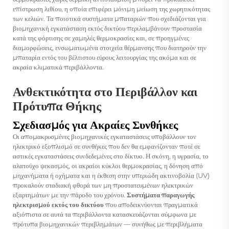
επίστρωση λιθίου, η οποία επιφέρει μόνιμη μείωση της χωρητικότητας
των κελιών. Τα ποιοτικά συστήματα μπαταριών που σχεδιάζονται για
βιομηχανική εγκατάσταση εκτός δικτύου περιλαμβάνουν προστασία
κατά της φόρτισης σε χαμηλές θερμοκρασίες και, σε προηγμένες
διαμορφώσεις, ενσωματωμένα στοιχεία θέρμανσης που διατηρούν την
μπαταρία εντός του βέλτιστου εύρους λειτουργίας της ακόμα και σε
ακραία κλιματικά περιβάλλοντα.
Ανθεκτικότητα στο Περιβάλλον και
Πρότυπα Θήκης
Σχεδιασμός για Ακραίες Συνθήκες
Οι απομακρυσμένες βιομηχανικές εγκαταστάσεις υποβάλλουν τον
ηλεκτρικό εξοπλισμό σε συνθήκες που δεν θα εμφανίζονταν ποτέ σε
αστικές εγκαταστάσεις συνδεδεμένες στο δίκτυο. Η σκόνη, η υγρασία, το
αλατούχο ψεκασμός, οι ακραίοι κύκλοι θερμοκρασίας, η δόνηση από
μηχανήματα ή οχήματα και η έκθεση στην υπεριώδη ακτινοβολία (UV)
προκαλούν σταδιακή φθορά των μη προστατευμένων ηλεκτρικών
εξαρτημάτων με την πάροδο του χρόνου.
Συστήματα παραγωγής
ηλεκτρισμού εκτός του δικτύου
που αποδεικνύονται πραγματικά
αξιόπιστα σε αυτά τα περιβάλλοντα κατασκευάζονται σύμφωνα με
πρότυπα βιομηχανικών περιβλημάτων — συνήθως με περιβλήματα