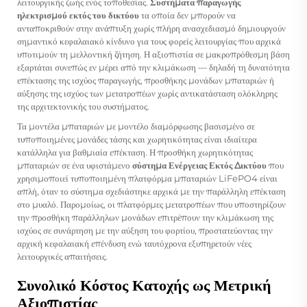
λειτουργικής ζωής ενός τοποθεσίας.
Συστήματα παραγωγής
ηλεκτρισμού εκτός του δικτύου
τα οποία δεν μπορούν να
ανταποκριθούν στην ανάπτυξη χωρίς πλήρη ανασχεδιασμό δημιουργούν
σημαντικό κεφαλαιακό κίνδυνο για τους φορείς λειτουργίας που αρχικά
υποτιμούν τη μελλοντική ζήτηση. Η αξιοπιστία σε μακροπρόθεσμη βάση
εξαρτάται συνεπώς εν μέρει από την κλιμάκωση — δηλαδή τη δυνατότητα
επέκτασης της ισχύος παραγωγής, προσθήκης μονάδων μπαταριών ή
αύξησης της ισχύος των μετατροπέων χωρίς αντικατάσταση ολόκληρης
της αρχιτεκτονικής του συστήματος.
Τα μοντέλα μπαταριών με μοντέλο διαμόρφωσης βασισμένο σε
τυποποιημένες μονάδες τάσης και χωρητικότητας είναι ιδιαίτερα
κατάλληλα για βαθμιαία επέκταση. Η προσθήκη χωρητικότητας
μπαταριών σε ένα υφιστάμενο
σύστημα Ενέργειας Εκτός Δικτύου
που
χρησιμοποιεί τυποποιημένη πλατφόρμα μπαταριών LiFePO4 είναι
απλή, όταν το σύστημα σχεδιάστηκε αρχικά με την παράλληλη επέκταση
στο μυαλό. Παρομοίως, οι πλατφόρμες μετατροπέων που υποστηρίζουν
την προσθήκη παράλληλων μονάδων επιτρέπουν την κλιμάκωση της
ισχύος σε συνάρτηση με την αύξηση του φορτίου, προστατεύοντας την
αρχική κεφαλαιακή επένδυση ενώ ταυτόχρονα εξυπηρετούν νέες
λειτουργικές απαιτήσεις.
Συνολικό Κόστος Κατοχής ως Μετρική
Αξιοπιστίας