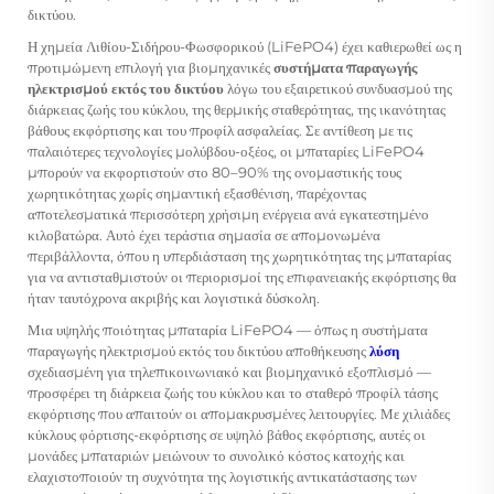
δικτύου.
Η χημεία Λιθίου-Σιδήρου-Φωσφορικού (LiFePO4) έχει καθιερωθεί ως η
προτιμώμενη επιλογή για βιομηχανικές
συστήματα παραγωγής
ηλεκτρισμού εκτός του δικτύου
λόγω του εξαιρετικού συνδυασμού της
διάρκειας ζωής του κύκλου, της θερμικής σταθερότητας, της ικανότητας
βάθους εκφόρτισης και του προφίλ ασφαλείας. Σε αντίθεση με τις
παλαιότερες τεχνολογίες μολύβδου-οξέος, οι μπαταρίες LiFePO4
μπορούν να εκφορτιστούν στο 80–90% της ονομαστικής τους
χωρητικότητας χωρίς σημαντική εξασθένιση, παρέχοντας
αποτελεσματικά περισσότερη χρήσιμη ενέργεια ανά εγκατεστημένο
κιλοβατώρα. Αυτό έχει τεράστια σημασία σε απομονωμένα
περιβάλλοντα, όπου η υπερδιάσταση της χωρητικότητας της μπαταρίας
για να αντισταθμιστούν οι περιορισμοί της επιφανειακής εκφόρτισης θα
ήταν ταυτόχρονα ακριβής και λογιστικά δύσκολη.
Μια υψηλής ποιότητας μπαταρία LiFePO4 — όπως η
συστήματα
παραγωγής ηλεκτρισμού εκτός του δικτύου
αποθήκευσης
λύση
σχεδιασμένη για τηλεπικοινωνιακό και βιομηχανικό εξοπλισμό —
προσφέρει τη διάρκεια ζωής του κύκλου και το σταθερό προφίλ τάσης
εκφόρτισης που απαιτούν οι απομακρυσμένες λειτουργίες. Με χιλιάδες
κύκλους φόρτισης-εκφόρτισης σε υψηλό βάθος εκφόρτισης, αυτές οι
μονάδες μπαταριών μειώνουν το συνολικό κόστος κατοχής και
ελαχιστοποιούν τη συχνότητα της λογιστικής αντικατάστασης των