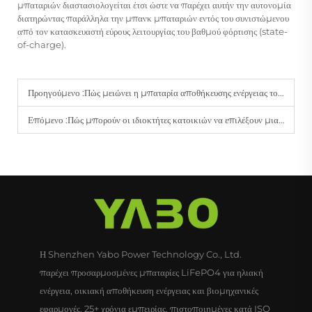
μπαταριών διαστασιολογείται έτσι ώστε να παρέχει αυτήν την αυτονομία
διατηρώντας παράλληλα την μπανκ μπαταριών εντός του συνιστώμενου
από τον κατασκευαστή εύρους λειτουργίας του βαθμού φόρτισης (state-
of-charge).
Προηγούμενο :
Πώς μειώνει η μπαταρία αποθήκευσης ενέργειας το κόστος ενέργειας για μεγάλα κτίρια;
Επόμενο :
Πώς μπορούν οι ιδιοκτήτες κατοικιών να επιλέξουν μια μπαταρία αποθήκευσης ενέργειας για καθημερινές ανάγκες αντικατάστασης;
Η Shenzhen Yabo Power Technology Co., Ltd.
παρέχει προσαρμοσμένες μπαταρίες LiFePO4 για ηλιακή
ενέργεια, οικιακή αποθήκευση ενέργειας και βιομηχανικές
εφαρμογές. 25+ χρόνια εμπειρίας, πιστοποιημένες κατά ISO