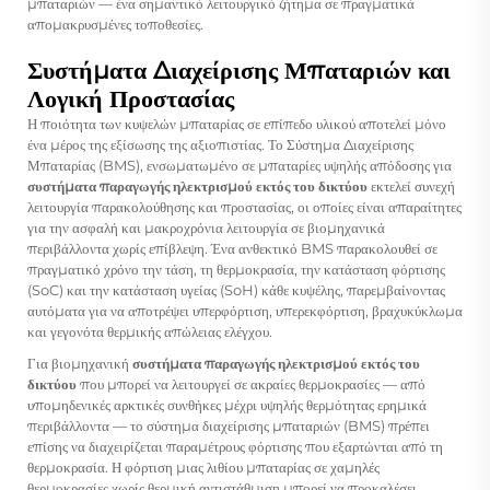
μπαταριών — ένα σημαντικό λειτουργικό ζήτημα σε πραγματικά
απομακρυσμένες τοποθεσίες.
Συστήματα Διαχείρισης Μπαταριών και
Λογική Προστασίας
Η ποιότητα των κυψελών μπαταρίας σε επίπεδο υλικού αποτελεί μόνο
ένα μέρος της εξίσωσης της αξιοπιστίας. Το Σύστημα Διαχείρισης
Μπαταρίας (BMS), ενσωματωμένο σε μπαταρίες υψηλής απόδοσης για
συστήματα παραγωγής ηλεκτρισμού εκτός του δικτύου
εκτελεί συνεχή
λειτουργία παρακολούθησης και προστασίας, οι οποίες είναι απαραίτητες
για την ασφαλή και μακροχρόνια λειτουργία σε βιομηχανικά
περιβάλλοντα χωρίς επίβλεψη. Ένα ανθεκτικό BMS παρακολουθεί σε
πραγματικό χρόνο την τάση, τη θερμοκρασία, την κατάσταση φόρτισης
(SoC) και την κατάσταση υγείας (SoH) κάθε κυψέλης, παρεμβαίνοντας
αυτόματα για να αποτρέψει υπερφόρτιση, υπερεκφόρτιση, βραχυκύκλωμα
και γεγονότα θερμικής απώλειας ελέγχου.
Για βιομηχανική
συστήματα παραγωγής ηλεκτρισμού εκτός του
δικτύου
που μπορεί να λειτουργεί σε ακραίες θερμοκρασίες — από
υπομηδενικές αρκτικές συνθήκες μέχρι υψηλής θερμότητας ερημικά
περιβάλλοντα — το σύστημα διαχείρισης μπαταριών (BMS) πρέπει
επίσης να διαχειρίζεται παραμέτρους φόρτισης που εξαρτώνται από τη
θερμοκρασία. Η φόρτιση μιας λιθίου μπαταρίας σε χαμηλές
θερμοκρασίες χωρίς θερμική αντιστάθμιση μπορεί να προκαλέσει