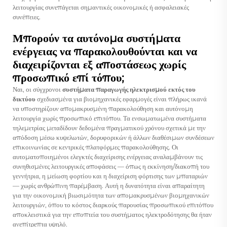
λειτουργίας συνεπάγεται σημαντικές οικονομικές ή ασφαλειακές
συνέπειες.
Μπορούν τα αυτόνομα συστήματα
ενέργειας να παρακολουθούνται και να
διαχειρίζονται εξ αποστάσεως χωρίς
προσωπικό επί τόπου;
Ναι, οι σύγχρονοι
συστήματα παραγωγής ηλεκτρισμού εκτός του
δικτύου
σχεδιασμένα για βιομηχανικές εφαρμογές είναι πλήρως ικανά
να υποστηρίζουν απομακρυσμένη παρακολούθηση και αυτόνομη
λειτουργία χωρίς προσωπικό επιτόπου. Τα ενσωματωμένα συστήματα
τηλεμετρίας μεταδίδουν δεδομένα πραγματικού χρόνου σχετικά με την
απόδοση μέσω κυψελωτών, δορυφορικών ή άλλων διαθέσιμων συνδέσεων
επικοινωνίας σε κεντρικές πλατφόρμες παρακολούθησης. Οι
αυτοματοποιημένοι ελεγκτές διαχείρισης ενέργειας αναλαμβάνουν τις
συνηθισμένες λειτουργικές αποφάσεις — όπως η εκκίνηση/διακοπή του
γεννήτρια, η μείωση φορτίου και η διαχείριση φόρτισης των μπαταριών
— χωρίς ανθρώπινη παρέμβαση. Αυτή η δυνατότητα είναι απαραίτητη
για την οικονομική βιωσιμότητα των απομακρυσμένων βιομηχανικών
λειτουργιών, όπου το κόστος διαρκούς παρουσίας προσωπικού επιτόπου
αποκλειστικά για την εποπτεία του συστήματος ηλεκτροδότησης θα ήταν
ανεπίτρεπτα υψηλό.