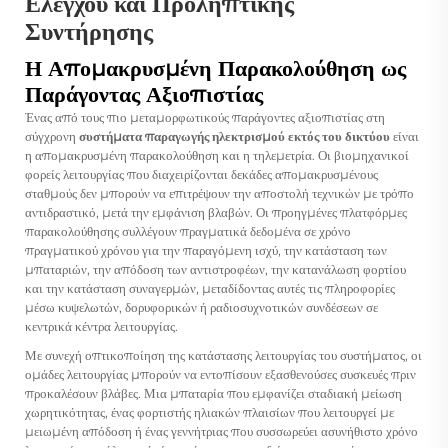
Ελέγχου και Προληπτικής
Συντήρησης
Η Απομακρυσμένη Παρακολούθηση ως
Παράγοντας Αξιοπιστίας
Ένας από τους πιο μεταμορφωτικούς παράγοντες αξιοπιστίας στη
σύγχρονη
συστήματα παραγωγής ηλεκτρισμού εκτός του δικτύου
είναι
η απομακρυσμένη παρακολούθηση και η τηλεμετρία. Οι βιομηχανικοί
φορείς λειτουργίας που διαχειρίζονται δεκάδες απομακρυσμένους
σταθμούς δεν μπορούν να επιτρέψουν την αποστολή τεχνικών με τρόπο
αντιδραστικό, μετά την εμφάνιση βλαβών. Οι προηγμένες πλατφόρμες
παρακολούθησης συλλέγουν πραγματικά δεδομένα σε χρόνο
πραγματικού χρόνου για την παραγόμενη ισχύ, την κατάσταση των
μπαταριών, την απόδοση των αντιστροφέων, την κατανάλωση φορτίου
και την κατάσταση συναγερμών, μεταδίδοντας αυτές τις πληροφορίες
μέσω κυψελωτών, δορυφορικών ή ραδιοσυχνοτικών συνδέσεων σε
κεντρικά κέντρα λειτουργίας.
Με συνεχή οπτικοποίηση της κατάστασης λειτουργίας του συστήματος, οι
ομάδες λειτουργίας μπορούν να εντοπίσουν εξασθενούσες συσκευές πριν
προκαλέσουν βλάβες. Μια μπαταρία που εμφανίζει σταδιακή μείωση
χωρητικότητας, ένας φορτιστής ηλιακών πλαισίων που λειτουργεί με
μειωμένη απόδοση ή ένας γεννήτριας που συσσωρεύει ασυνήθιστο χρόνο