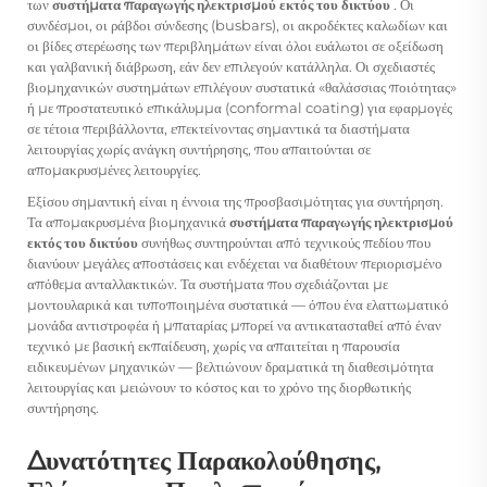
των
συστήματα παραγωγής ηλεκτρισμού εκτός του δικτύου
. Οι
συνδέσμοι, οι ράβδοι σύνδεσης (busbars), οι ακροδέκτες καλωδίων και
οι βίδες στερέωσης των περιβλημάτων είναι όλοι ευάλωτοι σε οξείδωση
και γαλβανική διάβρωση, εάν δεν επιλεγούν κατάλληλα. Οι σχεδιαστές
βιομηχανικών συστημάτων επιλέγουν συστατικά «θαλάσσιας ποιότητας»
ή με προστατευτικό επικάλυμμα (conformal coating) για εφαρμογές
σε τέτοια περιβάλλοντα, επεκτείνοντας σημαντικά τα διαστήματα
λειτουργίας χωρίς ανάγκη συντήρησης, που απαιτούνται σε
απομακρυσμένες λειτουργίες.
Εξίσου σημαντική είναι η έννοια της προσβασιμότητας για συντήρηση.
Τα απομακρυσμένα βιομηχανικά
συστήματα παραγωγής ηλεκτρισμού
εκτός του δικτύου
συνήθως συντηρούνται από τεχνικούς πεδίου που
διανύουν μεγάλες αποστάσεις και ενδέχεται να διαθέτουν περιορισμένο
απόθεμα ανταλλακτικών. Τα συστήματα που σχεδιάζονται με
μοντουλαρικά και τυποποιημένα συστατικά — όπου ένα ελαττωματικό
μονάδα αντιστροφέα ή μπαταρίας μπορεί να αντικατασταθεί από έναν
τεχνικό με βασική εκπαίδευση, χωρίς να απαιτείται η παρουσία
ειδικευμένων μηχανικών — βελτιώνουν δραματικά τη διαθεσιμότητα
λειτουργίας και μειώνουν το κόστος και το χρόνο της διορθωτικής
συντήρησης.
Δυνατότητες Παρακολούθησης,