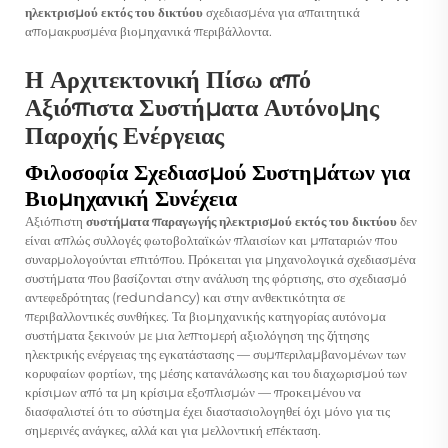
ηλεκτρισμού εκτός του δικτύου
σχεδιασμένα για απαιτητικά
απομακρυσμένα βιομηχανικά περιβάλλοντα.
Η Αρχιτεκτονική Πίσω από
Αξιόπιστα Συστήματα Αυτόνομης
Παροχής Ενέργειας
Φιλοσοφία Σχεδιασμού Συστημάτων για
Βιομηχανική Συνέχεια
Αξιόπιστη
συστήματα παραγωγής ηλεκτρισμού εκτός του δικτύου
δεν
είναι απλώς συλλογές φωτοβολταϊκών πλαισίων και μπαταριών που
συναρμολογούνται επιτόπου. Πρόκειται για μηχανολογικά σχεδιασμένα
συστήματα που βασίζονται στην ανάλυση της φόρτισης, στο σχεδιασμό
αντεφεδρότητας (redundancy) και στην ανθεκτικότητα σε
περιβαλλοντικές συνθήκες. Τα βιομηχανικής κατηγορίας αυτόνομα
συστήματα ξεκινούν με μια λεπτομερή αξιολόγηση της ζήτησης
ηλεκτρικής ενέργειας της εγκατάστασης — συμπεριλαμβανομένων των
κορυφαίων φορτίων, της μέσης κατανάλωσης και του διαχωρισμού των
κρίσιμων από τα μη κρίσιμα εξοπλισμών — προκειμένου να
διασφαλιστεί ότι το σύστημα έχει διαστασιολογηθεί όχι μόνο για τις
σημερινές ανάγκες, αλλά και για μελλοντική επέκταση.