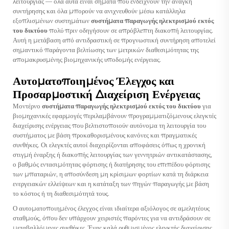
λειτουργίας — όλα αυτά είναι σήματα που ενδείχνουν την ανάγκη
συντήρησης και όλα μπορούν να ανιχνευθούν μέσω κατάλληλα
εξοπλισμένων συστημάτων
συστήματα παραγωγής ηλεκτρισμού εκτός
του δικτύου
πολύ πριν οδηγήσουν σε απρόβλεπτη διακοπή λειτουργίας.
Αυτή η μετάβαση από αντιδραστική σε προγνωστική συντήρηση αποτελεί
σημαντικό παράγοντα βελτίωσης των μετρικών διαθεσιμότητας της
απομακρυσμένης βιομηχανικής υποδομής ενέργειας.
Αυτοματοποιημένος Έλεγχος και
Προσαρμοστική Διαχείριση Ενέργειας
Μοντέρνο
συστήματα παραγωγής ηλεκτρισμού εκτός του δικτύου
για
βιομηχανικές εφαρμογές περιλαμβάνουν προγραμματιζόμενους ελεγκτές
διαχείρισης ενέργειας που βελτιστοποιούν αυτόνομα τη λειτουργία του
συστήματος με βάση προκαθορισμένους κανόνες και πραγματικές
συνθήκες. Οι ελεγκτές αυτοί διαχειρίζονται αποφάσεις όπως η χρονική
στιγμή έναρξης ή διακοπής λειτουργίας των γεννητριών αντικατάστασης,
ο βαθμός εντασιμότητας φόρτισης ή διατήρησης του επιπέδου φόρτισης
των μπαταριών, η αποσύνδεση μη κρίσιμων φορτίων κατά τη διάρκεια
ενεργειακών ελλείψεων και η κατάταξη των πηγών παραγωγής με βάση
το κόστος ή τη διαθεσιμότητά τους.
Ο αυτοματοποιημένος έλεγχος είναι ιδιαίτερα αξιόλογος σε αμελητέους
σταθμούς, όπου δεν υπάρχουν χειριστές παρόντες για να αντιδράσουν σε
μεταβαλλόμενες συνθήκες. Ένας καλά ρυθμισμένος ελεγκτής διαχείρισης