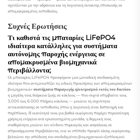
σχετίζονται με την αδράνεια και τη λογιστική έκτακτης επισκευής σε
απομακρυσμένες τοποθεσίες.
Συχνές Ερωτήσεις
Τι καθιστά τις μπαταρίες LiFePO4
ιδιαίτερα κατάλληλες για συστήματα
αυτόνομης παροχής ενέργειας σε
απομακρυσμένα βιομηχανικά
περιβάλλοντα;
Οι μπαταρίες LiFePO4 προσφέρουν μια μοναδική συνδυασμένη
ιδιότητα που αντιμετωπίζει τις ειδικές προκλήσεις των απομακρυσμένων
βιομηχανικών
συστήματα παραγωγής ηλεκτρισμού εκτός του δικτύου
η μεγάλη τους διάρκεια ζωής σε κύκλους — που συχνά υπερβαίνει τους
3.000 έως 6.000 πλήρεις κύκλους — μειώνει τη συχνότητα
αντικατάστασης σε τοποθεσίες όπου η λογιστική είναι δαπανηρή και
περίπλοκη. Η ικανότητά τους για βαθιά εκφόρτιση παρέχει περισσότερη
χρήσιμη ενέργεια ανά εγκατεστημένη μονάδα, η θερμική τους
σταθερότητα μειώνει τον κίνδυνο πυρκαγιάς και ασφάλειας σε
απροσάρμοστα περιβάλλοντα, ενώ το επίπεδο προφίλ τάσης εκφόρτισης
βελτιώνει την απόδοση του συνδεδεμένου βιομηχανικού εξοπλισμού.