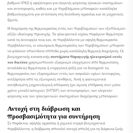
βαθμού IP65 ή υψηλότερου για ελεγκτές φόρτισης ηλιακών συστημάτων
και αντιστροφείς, καθώς και με περιβλήματα μπαταριών κατάλληλα
βαθμολογημένα για αντίσταση στη διείσδυση υγρασίας και σε μηχανικές
ζημιές.
Η διαχείριση της θερμοκρασίας εντός των περιβλημάτων των εξοπλισμών
αξίζει ιδιαίτερης προσοχής. Τα ηλεκτρονικά ισχύος παράγουν θερμότητα
κατά τη λειτουργία τους και, σε περιβάλλοντα με υψηλή θερμοκρασία
περιβάλλοντος, οι εσωτερικές θερμοκρασίες των περιβλημάτων μπορούν
να φτάσουν επικίνδυνα επίπεδα χωρίς κατάλληλη θερμική διαχείριση. Οι
βιομηχανικής κατασκευής
συστήματα παραγωγής ηλεκτρισμού εκτός
του δικτύου
χρησιμοποιούν εξαερισμό ελεγχόμενο από θερμοστάτη,
ανταλλάκτες θερμότητας ή ενεργητική ψύξη για να διατηρούν τις
θερμοκρασίες των εξαρτημάτων εντός των ασφαλών ορίων λειτουργίας,
ανεξάρτητα από τις εξωτερικές συνθήκες. Αυτή η φαινομενικά
συνηθισμένη μηχανολογική απόφαση έχει άμεση επίδραση στον μέσο
χρόνο μεταξύ αστοχιών (MTBF) των αντιστροφέων, των ελεγκτών
φόρτισης και των ηλεκτρονικών συστημάτων διαχείρισης μπαταριών.
Αντοχή στη διάβρωση και
προσβασιμότητα για συντήρηση
Σε παράκτια, υψηλής υγρασίας ή χημικά ενεργά βιομηχανικά
περιβάλλοντα, η διάβρωση αποτελεί συνεχή απειλή για τη διάρκεια ζωής