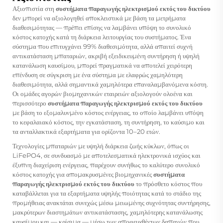
Αξιοπιστία στη
συστήματα παραγωγής ηλεκτρισμού εκτός του δικτύου
δεν μπορεί να αξιολογηθεί αποκλειστικά με βάση τα μετρήματα
διαθεσιμότητας — πρέπει επίσης να λαμβάνει υπόψη το συνολικό
κόστος κατοχής κατά τη διάρκεια λειτουργίας του συστήματος. Ένα
σύστημα που επιτυγχάνει 99% διαθεσιμότητα, αλλά απαιτεί συχνή
αντικατάσταση μπαταριών, ακριβή εξειδικευμένη συντήρηση ή υψηλή
κατανάλωση καυσίμου, μπορεί πραγματικά να αποτελεί χειρότερη
επένδυση σε σύγκριση με ένα σύστημα με ελαφρώς χαμηλότερη
διαθεσιμότητα, αλλά σημαντικά χαμηλότερα επαναλαμβανόμενα κόστη.
Οι ομάδες αγορών βιομηχανικών εταιρειών αξιολογούν ολοένα και
περισσότερο
συστήματα παραγωγής ηλεκτρισμού εκτός του δικτύου
με βάση το εξομαλυνμένο κόστος ενέργειας, το οποίο λαμβάνει υπόψη
το κεφαλαιακό κόστος, την εγκατάσταση, τη συντήρηση, το καύσιμο και
τα ανταλλακτικά εξαρτήματα για ορίζοντα 10–20 ετών.
Τεχνολογίες μπαταριών με υψηλή διάρκεια ζωής κύκλων, όπως οι
LiFePO4, σε συνδυασμό με αποτελεσματικά ηλεκτρονικά ισχύος και
έξυπνη διαχείριση ενέργειας, παρέχουν συνήθως το καλύτερο συνολικό
κόστος κατοχής για απομακρυσμένες βιομηχανικές
συστήματα
παραγωγής ηλεκτρισμού εκτός του δικτύου
το πρόσθετο κόστος που
καταβάλλεται για τα εξαρτήματα υψηλής ποιότητας κατά το στάδιο της
προμήθειας ανακτάται συνεχώς μέσω μειωμένης συχνότητας συντήρησης,
μακρύτερων διαστημάτων αντικατάστασης, χαμηλότερης κατανάλωσης
καυσίμου και — κρίσιμα — μέσω των αποφευχθέντων δαπανών που