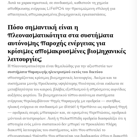
Αυτά τα χαρακτηριστικά, σε συνδυασμό, καθιστούν τη χημεία
αποθήκευσης ενέργειας LiFePO4 την προτιμώμενη επιλογή για
απαιτητικές απομακρυσμένες βιομηχανικές εγκαταστάσεις.
Πόσο σημαντική είναι η
πλεονασματικότητα στα συστήματα
αυτόνομης παροχής ενέργειας για
κρίσιμες απομακρυσμένες βιομηχανικές
λειτουργίες;
Η πλεονασματικότητα είναι θεμελιώδης για την αξιοπιστία των
συστήματα παραγωγής ηλεκτρισμού εκτός του δικτύου
υποστηρίζοντας κρίσιμες βιομηχανικές λειτουργίες. Ακόμα και τα
συστήματα μονής προέλευσης υψηλότερης ποιότητας είναι ευάλωτα σε
μεταβλητότητα του καιρού, βλάβες εξοπλισμού ή απρόσμενες αιφνίδιες
αυξήσεις φορτίου. Τα βιομηχανικού τύπου αυτόνομα συστήματα
ενέργειας περιλαμβάνουν πηγές παραγωγής με εφεδρεία — συνήθως
ηλιακή ενέργεια σε συνδυασμό με diesel ή προπάνιο ως εφεδρική πηγή
— εφεδρικές σειρές μπαταριών και, σε ορισμένες περιπτώσεις, εφεδρικά
μόντουλ αντιστροφέων. Αυτή η πολυεπίπεδη εφεδρεία διασφαλίζει ότι η
αποτυχία ενός μόνο συστατικού δεν μπορεί να προκαλέσει πλήρη
διακοπή λειτουργίας του συστήματος, κάτι που αποτελεί το
επιχειρησιακό πρότυπο που απαιτείται για διαδικασίες όπου η διακοπή