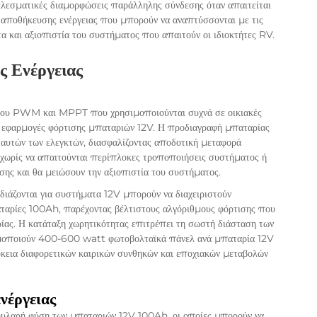
λεσματικές διαμορφώσεις παράλληλης σύνδεσης όταν απαιτείται
 αποθήκευσης ενέργειας που μπορούν να αναπτύσσονται με τις
α και αξιοπιστία του συστήματος που απαιτούν οι ιδιοκτήτες RV.
 Ενέργειας
τύπου PWM και MPPT που χρησιμοποιούνται συχνά σε οικιακές
ια εφαρμογές φόρτισης μπαταριών 12V. Η προδιαγραφή μπαταρίας
αυτών των ελεγκτών, διασφαλίζοντας αποδοτική μεταφορά
 χωρίς να απαιτούνται περίπλοκες τροποποιήσεις συστήματος ή
ης και θα μειώσουν την αξιοπιστία του συστήματος.
εδιάζονται για συστήματα 12V μπορούν να διαχειριστούν
αταρίες 100Ah, παρέχοντας βέλτιστους αλγόριθμους φόρτισης που
ρίας. Η κατάταξη χωρητικότητας επιτρέπει τη σωστή διάσταση των
ιμοποιούν 400-600 watt φωτοβολταϊκά πάνελ ανά μπαταρία 12V
ρκεια διαφορετικών καιρικών συνθηκών και εποχιακών μεταβολών
νέργειας
ουλαρή φύση των μπαταριών 12V 100Ah, οι οποίες μπορούν να