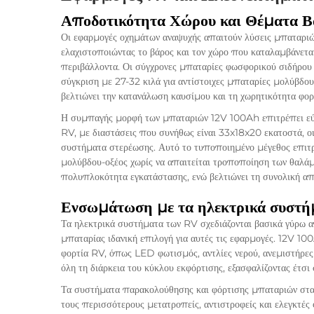
Αποδοτικότητα Χώρου και Θέματα Β
Οι εφαρμογές οχημάτων αναψυχής απαιτούν λύσεις μπαταριώ
ελαχιστοποιώντας το βάρος και τον χώρο που καταλαμβάνεται
περιβάλλοντα. Οι σύγχρονες μπαταρίες φωσφορικού σιδήρου λ
σύγκριση με 27-32 κιλά για αντίστοιχες μπαταρίες μολύβδο
βελτιώνει την κατανάλωση καυσίμου και τη χωρητικότητα φορτ
Η συμπαγής μορφή των μπαταριών 12V 100Ah επιτρέπει εύ
RV, με διαστάσεις που συνήθως είναι 33x18x20 εκατοστά, ο
συστήματα στερέωσης. Αυτό το τυποποιημένο μέγεθος επιτ
μολύβδου-οξέος χωρίς να απαιτείται τροποποίηση των θαλάμ
πολυπλοκότητα εγκατάστασης, ενώ βελτιώνει τη συνολική απ
Ενσωμάτωση με τα ηλεκτρικά συστ
Τα ηλεκτρικά συστήματα των RV σχεδιάζονται βασικά γύρω α
μπαταρίας ιδανική επιλογή για αυτές τις εφαρμογές.
12V 10
φορτία RV, όπως LED φωτισμός, αντλίες νερού, ανεμιστήρες 
όλη τη διάρκεια του κύκλου εκφόρτισης, εξασφαλίζοντας έτσ
Τα συστήματα παρακολούθησης και φόρτισης μπαταριών στα 
τους περισσότερους μετατροπείς, αντιστροφείς και ελεγκτές 