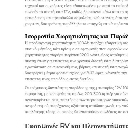
τεχνικοί και οι χρήστες είναι εξοικειωμένοι με αυτό το επίπ
ευνοούν τα συστήματα 12V, καθώς βρίσκονται κάτω από το όρ
εκπαίδευση και πρωτόκολλα ασφαλείας, καθιστώντας έτσι τ
χρηστών, διατηρώντας παράλληλα τα επαγγελματικά πρότυπα
Ισορροπία Χωρητικότητας και Παράδ
Η προδιαγραφή χωρητικότητας 100Ah παρέχει εξαιρετική ισ
φυσικό μέγεθος, κάτι κρίσιμο σε εφαρμογές που αφορούν κι
χωρητικότητας παρέχει περίπου 1200 watt-ώρες αποθηκευμέ
συστημάτων για επεκτεταμένα χρονικά διαστήματα, διατηρώ
εγκατάσταση σε αυτοκινούμενα, βάρκες και συστήματα αναχ
διατηρήσει μέτρια φορτία ισχύος για 8-12 ώρες, κάνοντάς την 
επεκτεταμένες περιόδους εκτός δικτύου.
Οι τρέχουσες δυνατότητες παράδοσης της μπαταρίας 12V 1
εκφόρτιση, με κορυφαίες τιμές έως 200-300 αμπέρ για σύντ
ανταποκρίνεται στις απαιτήσεις των περισσότερων συσκευών
ανεφοδιασμού, παρέχοντας αξιόπιστη απόδοση χωρίς την πο
υψηλότερης τάσης, οι οποίες θα απαιτούσαν συνδέσεις σε σ
Εφαρμογές RV και Πλεονεκτήματ