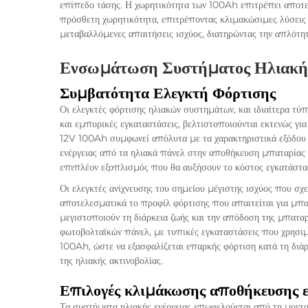
επίπεδο τάσης. Η χωρητικότητα των 100Ah επιτρέπει αποτε
πρόσθετη χωρητικότητα, επιτρέποντας κλιμακώσιμες λύσεις
μεταβαλλόμενες απαιτήσεις ισχύος, διατηρώντας την απλότητ
Ενσωμάτωση Συστήματος Ηλιακής
Συμβατότητα Ελεγκτή Φόρτισης
Οι ελεγκτές φόρτισης ηλιακών συστημάτων, και ιδιαίτερα 
και εμπορικές εγκαταστάσεις, βελτιστοποιούνται εκτενώς γ
12V 100Ah συμφωνεί απόλυτα με τα χαρακτηριστικά εξόδου 
ενέργειας από τα ηλιακά πάνελ στην αποθήκευση μπαταρίας
επιπλέον εξοπλισμός που θα αυξήσουν το κόστος εγκατάστασ
Οι ελεγκτές ανίχνευσης του σημείου μέγιστης ισχύος που σχ
αποτελεσματικά το προφίλ φόρτισης που απαιτείται για μπ
μεγιστοποιούν τη διάρκεια ζωής και την απόδοση της μπατα
φωτοβολταϊκών πάνελ, με τυπικές εγκαταστάσεις που χρησ
100Ah, ώστε να εξασφαλίζεται επαρκής φόρτιση κατά τη διά
της ηλιακής ακτινοβολίας.
Επιλογές κλιμάκωσης αποθήκευσης ε
Τα συστήματα ηλιακής ενέργειας επωφελούνται από τη μοντ