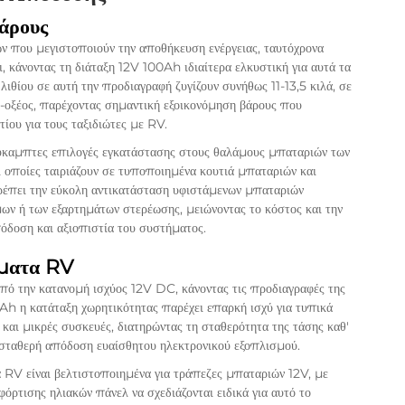
άρους
ν που μεγιστοποιούν την αποθήκευση ενέργειας, ταυτόχρονα
, κάνοντας τη διάταξη 12V 100Ah ιδιαίτερα ελκυστική για αυτά τα
ιθίου σε αυτή την προδιαγραφή ζυγίζουν συνήθως 11-13,5 κιλά, σε
υ-οξέος, παρέχοντας σημαντική εξοικονόμηση βάρους που
ίου για τους ταξιδιώτες με RV.
καμπτες επιλογές εγκατάστασης στους θαλάμους μπαταριών των
ι οποίες ταιριάζουν σε τυποποιημένα κουτιά μπαταριών και
ρέπει την εύκολη αντικατάσταση υφιστάμενων μπαταριών
ων ή των εξαρτημάτων στερέωσης, μειώνοντας το κόστος και την
όδοση και αξιοπιστία του συστήματος.
ήματα RV
πό την κατανομή ισχύος 12V DC, κάνοντας τις προδιαγραφές της
0Ah
η κατάταξη χωρητικότητας παρέχει επαρκή ισχύ για τυπικά
και μικρές συσκευές, διατηρώντας τη σταθερότητα της τάσης καθ'
ι σταθερή απόδοση ευαίσθητου ηλεκτρονικού εξοπλισμού.
RV είναι βελτιστοποιημένα για τράπεζες μπαταριών 12V, με
φόρτισης ηλιακών πάνελ να σχεδιάζονται ειδικά για αυτό το