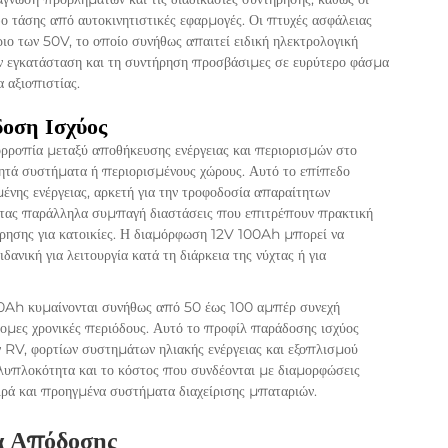
εδο τάσης από αυτοκινητιστικές εφαρμογές. Οι πτυχές ασφάλειας
ιο των 50V, το οποίο συνήθως απαιτεί ειδική ηλεκτρολογική
ην εγκατάσταση και τη συντήρηση προσβάσιμες σε ευρύτερο φάσμα
 αξιοπιστίας.
οση Ισχύος
ορροπία μεταξύ αποθήκευσης ενέργειας και περιορισμών στο
νητά συστήματα ή περιορισμένους χώρους. Αυτό το επίπεδο
νης ενέργειας, αρκετή για την τροφοδοσία απαραίτητων
ντας παράλληλα συμπαγή διαστάσεις που επιτρέπουν πρακτική
ώρησης για κατοικίες. Η διαμόρφωση 12V 100Ah μπορεί να
ιδανική για λειτουργία κατά τη διάρκεια της νύχτας ή για
00Ah κυμαίνονται συνήθως από 50 έως 100 αμπέρ συνεχή
ομες χρονικές περιόδους. Αυτό το προφίλ παράδοσης ισχύος
 RV, φορτίων συστημάτων ηλιακής ενέργειας και εξοπλισμού
λυπλοκότητα και το κόστος που συνδέονται με διαμορφώσεις
ειρά και προηγμένα συστήματα διαχείρισης μπαταριών.
α Απόδοσης