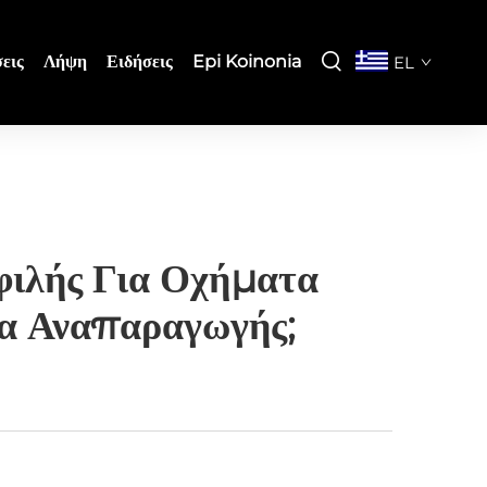
εις
Λήψη
Ειδήσεις
Epi Koinonia
EL
φιλής Για Οχήματα
α Αναπαραγωγής;