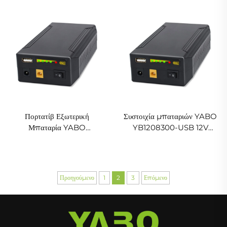
17500mAh 64,75Wh
12V/5V και USB-C PD
Συσσωρευτής Ιόντων Λιθίου με
Φορητός Φορτιστής Πορτοφόλι
Έξοδο DC 24/19/5V για
Ενέργειας
Φορητός Υπολογιστής,
Σημειωτής και Άλλα
Πορτατίβ Εξωτερική
Συστοιχία μπαταριών YABO
Μπαταρία YABO
YB1208300-USB 12V
YB12011000-USB 12 V,
8300mAh ιόντων λιθίου,
11000 mAh, με βαταρία
εξόδου DC 12/9V και 5V
λιθίου-ιόντων, εξόδους DC 5
USB, φορητή πολλαπλή
V/9 V/12 V και USB
έξοδος 99,9Wh
Προηγούμενο
1
2
3
Επόμενο