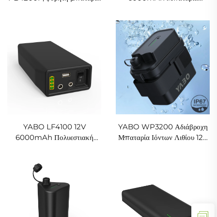
υψηλής απόδοσης 12V
LiFePO4 Επαναφορτιζόμενη
12000mAh LiFePO4,
Μπαταρία Φωσφορικού
φορητές τράπεζες ενέργειας
Σιδήρου Λιθίου 76,8Wh
γρήγορης φόρτισης για ταξίδια
Πολυεστιακή Μπαταρία
YABO LF4100 12V
YABO WP3200 Αδιάβροχη
6000mAh Πολυεστιακή
Μπαταρία Ιόντων Λιθίου 12V
Μπαταρία LiFePO4 DC
5200mAh 7000mAh,
12/9V και 5V USB Έξοδος
Συσσωρευτής Μπαταριών Li-
Μπαταρία Φωσφορικού
ion με Συνεχές Ρεύμα για DIY
Σιδήρου Λιθίου
Έργο