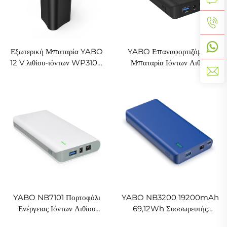
Εξωτερική Μπαταρία YABO
YABO Επαναφορτιζόμενη
12 V λιθίου-ιόντων WP3100,
Μπαταρία Ιόντων Λιθίου
αδιάβροχη κατά IP67,
NB7102 Φορητή 17500mAh
επαναφορτιζόμενη, 11,1 V,
64,75Wh Συσσωρευτής
2600 mAh, για ταινίες LED
Ιόντων Λιθίου για Φορητό
φωτισμού και κάμερες CCTV
Υπολογιστή, Σημειωτή και
Άλλα
YABO NB7101 Πορτοφόλι
YABO NB3200 19200mAh
Ενέργειας Ιόντων Λιθίου
69,12Wh Συσσωρευτής
Επαναφορτιζόμενο
Ιόντων Λιθίου με Έξοδο DC