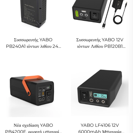
Συσσωρευτής YABO
Συσσωρευτής YABO 12V
PB240A1 ιόντων λιθίου 24V
ιόντων Λιθίου PB120B1
3200mAh 82,88Wh
12800mAh 142,08Wh,
Επαναφορτιζόμενες
συσσωρευτής Li-ion με διπλή
μπαταρίες Li-ion με έξοδο
έξοδο DC και USB
DC 24V/12V και 5V
Νέα σχεδίαση YABO
YABO LF4106 12V
PB4200F, φορητή μπαταρία
6000mAh Μπαταρία