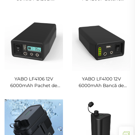
12800mAh 142,08Wh,
Portabilă LiFePO4 de
Pachet baterie Li-ion cu
Mare Capacitate 12V
ieșire dublă DC și USB
12000mAh, Banks de
Încărcare Rapidă
Portabile pentru Călătorii
YABO LF4106 12V
YABO LF4100 12V
6000mAh Pachet de
6000mAh Bancă de
Baterii LiFePO4, Baterie
Energia, Pachet de Baterii
Reîncărcabilă cu Fosfat
LiFePO4 cu ieșire DC
de Fier și Litiu, Bancă de
12/9V și 5V USB, Baterie cu
Energia 76,8Wh
Fosfat de Fier și Litiu