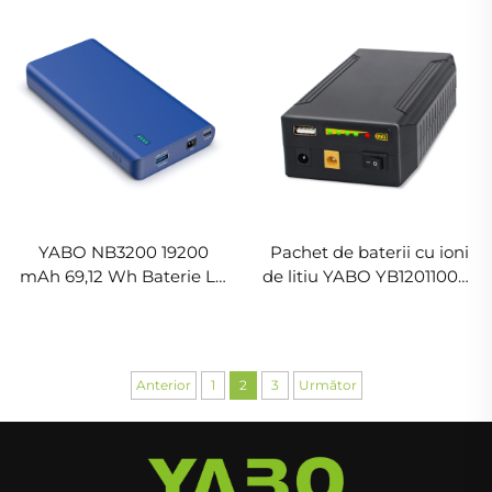
64,75 Wh Pachet Baterie
Pachet Baterie Li-ion cu
Li-ion pentru Laptop,
Ieșire DC 24/19/5 V pentru
Notebook și Altele
Laptop, Notebook și
Altele
YABO NB3200 19200
Pachet de baterii cu ioni
mAh 69,12 Wh Baterie Li-
de litiu YABO YB12011000-
ion cu ieșire DC 12 V/5 V și
USB, 12 V, 11000 mAh,
Încărcător Portabil USB-C
ieșire DC USB 5 V/9 V/12 V,
PD Power Bank
bancă de energie
portabilă cu baterie Li-ion
Anterior
1
2
3
Următor