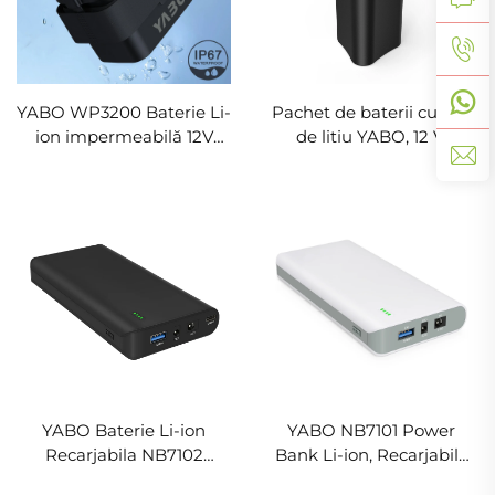
YABO WP3200 Baterie Li-
Pachet de baterii cu ioni
ion impermeabilă 12V
de litiu YABO, 12 V,
5200mAh 7000mAh,
WP3100, rezistent la apă
Baterii Li-ion cu ieșire DC
conform standardului
pentru proiecte DIY
IP67, reîncărcabil, 11,1 V,
2600 mAh, baterii Li-ion
pentru benzi de iluminat
LED și camere CCTV
YABO Baterie Li-ion
YABO NB7101 Power
Recarjabila NB7102
Bank Li-ion, Recarjabila
Portabila 17500 mAh
17500 mAh 64,75 Wh