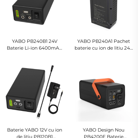
YABO PB240B1 24V
YABO PB240A1 Pachet
Baterie Li-ion 6400mAh
baterie cu ion de litiu 24V
156Wh Baterii Li-ion
3200mAh 82,88Wh
reîncărcabile cu ieșire DC
Baterii Li-ion
24V/12V și USB 5V
reîncărcabile cu ieșire DC
24V/12V și 5V
Baterie YABO 12V cu ion
YABO Design Nou
de litiu PB120B1
PB4200F Baterie