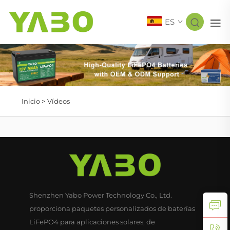
ES
Inicio >
Vídeos
Shenzhen Yabo Power Technology Co., Ltd.
proporciona paquetes personalizados de baterías
LiFePO4 para aplicaciones solares, de