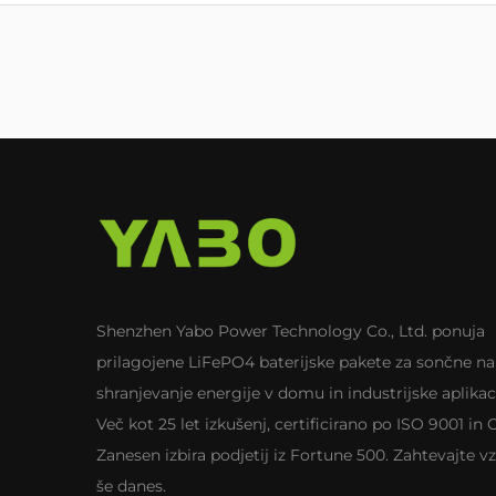
Shenzhen Yabo Power Technology Co., Ltd. ponuja
prilagojene LiFePO4 baterijske pakete za sončne na
shranjevanje energije v domu in industrijske aplikaci
Več kot 25 let izkušenj, certificirano po ISO 9001 in 
Zanesen izbira podjetij iz Fortune 500. Zahtevajte v
še danes.