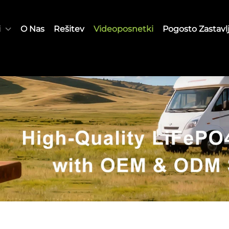
i
O Nas
Rešitev
Videoposnetki
Pogosto Zastavl