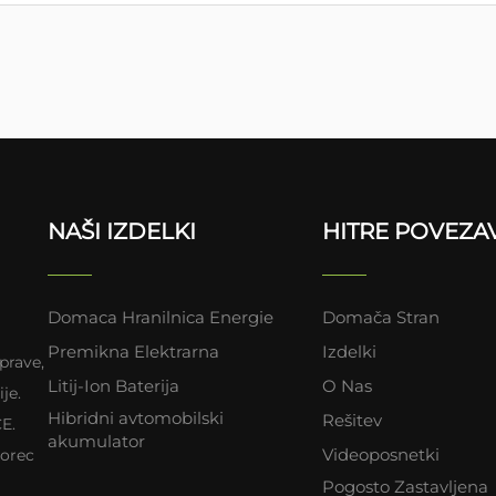
NAŠI IZDELKI
HITRE POVEZA
Domaca Hranilnica Energie
Domača Stran
Premikna Elektrarna
Izdelki
prave,
Litij-Ion Baterija
O Nas
je.
Hibridni avtomobilski
Rešitev
CE.
akumulator
Videoposnetki
zorec
Pogosto Zastavljena