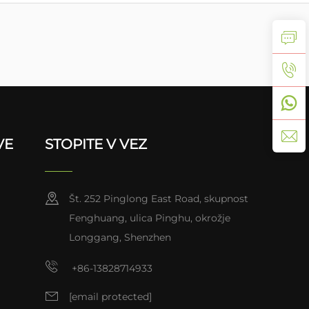
VE
STOPITE V VEZ
Št. 252 Pinglong East Road, skupnost
Fenghuang, ulica Pinghu, okrožje
Longgang, Shenzhen
+86-13828714933
[email protected]