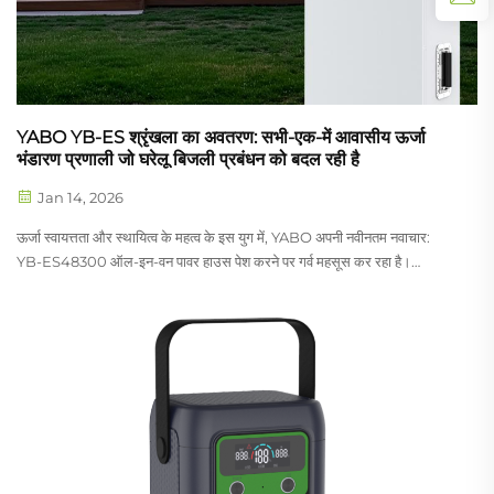
YABO YB-ES श्रृंखला का अवतरण: सभी-एक-में आवासीय ऊर्जा
भंडारण प्रणाली जो घरेलू बिजली प्रबंधन को बदल रही है
Jan 14, 2026
ऊर्जा स्वायत्तता और स्थायित्व के महत्व के इस युग में, YABO अपनी नवीनतम नवाचार:
YB-ES48300 ऑल-इन-वन पावर हाउस पेश करने पर गर्व महसूस कर रहा है।
विश्वसनीय, कुशल और उपयोगकर्ता-अनुकूल बिजली समाधान की बढ़ती मांग को पूरा करने
के लिए डिज़ाइन किया गया...