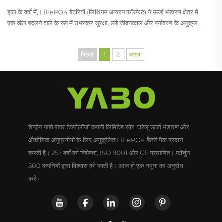
हाल के वर्षों में, LiFePO4 बैटरियों (लिथियम आयरन फॉस्फेट) ने ऊर्जा भंडारण क्षेत्र में
एक खेल बदलने वाले के रूप में उभरकर सुरक्षा, लंबे जीवनकाल और पर्यावरण के अनुकूल
गुणों में उनकी श्रेष्ठता के लिए व्यापक ध्यान आकर्षित किया है। टिकाऊ ऊर्जा समाधानों के
लिए वैश्विक प्रयास के साथ...
पिछला
1
2
अगला
शेन्ज़ेन याबो पावर टेक्नोलॉजी कंपनी लिमिटेड सौर, घरेलू ऊर्जा भंडारण और
औद्योगिक अनुप्रयोगों के लिए अनुकूलित LiFePO4 बैटरी पैक प्रदान
करती है। 25+ वर्षों की विशेषता, ISO 9001 और CE प्रमाणित। फॉर्चुन
500 कंपनियों द्वारा विश्वास की जाती है। आज ही एक नमूना का अनुरोध
करें।