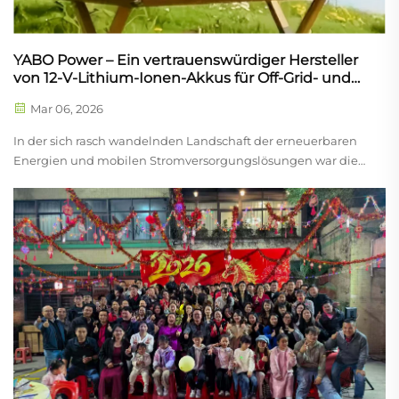
YABO Power – Ein vertrauenswürdiger Hersteller
von 12-V-Lithium-Ionen-Akkus für Off-Grid- und
maßgeschneiderte Lösungen
Mar 06, 2026
In der sich rasch wandelnden Landschaft der erneuerbaren
Energien und mobilen Stromversorgungslösungen war die
Nachfrage nach zuverlässigen, leistungsstarken
Energiespeichersystemen noch nie größer. An der Spitze
dieses technologischen Wandels steht YABO Power, ein
professioneller Hersteller von 12...