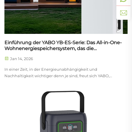
Einführung der YABO YB-ES-Serie: Das All-in-One-
Wohnenergiespeichersystem, das die
Hausstromversorgung revolutioniert
Jan 14, 2026
In einer Zeit, in der Energieunabhängigkeit und
Nachhaltigkeit wichtiger denn je sind, freut sich YABO,
unsere neueste Innovation vorzustellen: Das YB-ES48300
All-in-One-Stromhaus. Entwickelt, um der wachsenden
Nachfrage nach zuverlässiger, effizienter und
benutzerfreundlicher Energieversorgung gerecht zu
werden...