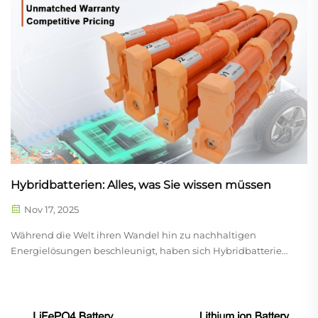
Wochenende aufzuladen – eines steht im Vordergrund:
zuverlässige, vielseitige Energieversorgung.
Hybridbatterien: Alles, was Sie wissen müssen
Nov 17, 2025
Während die Welt ihren Wandel hin zu nachhaltigen
Energielösungen beschleunigt, haben sich Hybridbatterien
als Eckpfeiler dieser Transformation etabliert und schließen
die Lücke zwischen Leistung, Zuverlässigkeit und
Umweltverträglichkeit. Diese fortschrittlichen
Energiespeicher...