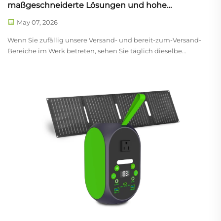
maßgeschneiderte Lösungen und hohe
Zuverlässigkeit mit Fabrikgarantie
May 07, 2026
Wenn Sie zufällig unsere Versand- und bereit-zum-Versand-
Bereiche im Werk betreten, sehen Sie täglich dieselbe
Szene: ordentlich gestapelte Paletten, Gabelstapler, die
vorsichtig Container beladen, und unser Team, das
sicherstellt, dass jeder Auftrag vollständig vorbereitet ist. Bei
YABO Powe...