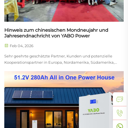
Hinweis zum chinesischen Mondneujahr und
Jahresendnachricht von YABO Power
Feb 04, 2026
Sehr geehrte geschätzte Partner, Kunden und potenzielle
Kooperationspartner in Europa, Nordamerika, Südamerika,
Japan, Südkorea und Ozeanien. Mit der bevorstehenden
chinesischen Mondneujahrsfeier, die eine Zeit der
Familienzusammenkunft, Erneuerung und Feierlichkeit
markiert, ...