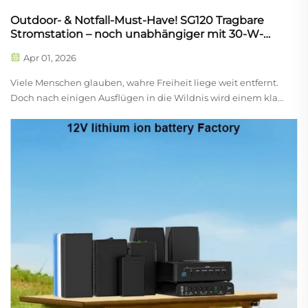
Outdoor- & Notfall-Must-Have! SG120 Tragbare
Stromstation – noch unabhängiger mit 30-W-
Solarpanel
Apr 01, 2026
Viele Menschen glauben, wahre Freiheit liege weit entfernt.
Doch nach einigen Ausflügen in die Wildnis wird einem klar,
dass hinter all dieser Freiheit eine wesentliche Sache steht:
Strom. Mir wurde dies zum ersten Mal bei einem
Wochenend-Campingausflug bewusst. Als die Dämmerung
hereinbrach, war mein Handy...