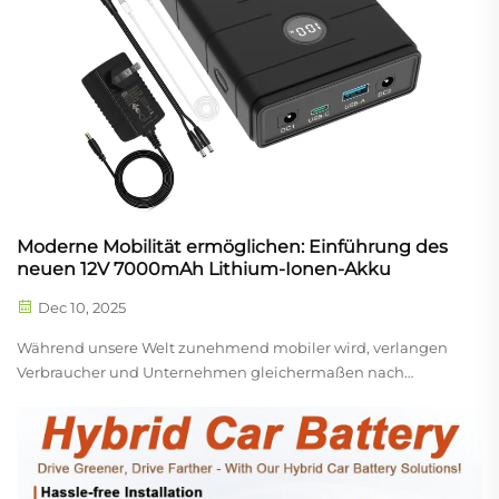
Moderne Mobilität ermöglichen: Einführung des
neuen 12V 7000mAh Lithium-Ionen-Akku
Dec 10, 2025
Während unsere Welt zunehmend mobiler wird, verlangen
Verbraucher und Unternehmen gleichermaßen nach
zuverlässigen, kompakten und leistungsstarken
Energielösungen. Wenn Sie unterwegs sind – sei es, um
Außenlautsprecher für ein Picknick zu betreiben,
Überwachungskameras während eines Stromausfalls online
zu halten oder Geräte für einen Campingausflug am