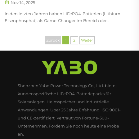
Nov 14, 2025
In den letzten Jahren haben LiFePO4-Batterien (Lithium-
Eisenphosphat) als Game-Changer im Bereich der
Energiespeicherung große Beachtung gefunden, da sie
durch ihre hohe Sicherheit, lange Lebensdauer und
Zurück
1
2
Weiter
umweltfreundlichen Eigenschaften überzeugen. Angesichts
des weltweiten Vorstoßes für nachhaltige Energie...
Shenzhen Yabo Power Technology Co., Ltd. bietet
kundenspezifische LiFePO4-Batteriepacks für
Solaranlagen, Heimspeicher und industrielle
Anwendungen. Über 25 Jahre Erfahrung, ISO 9001-
und CE-zertifiziert. Vertraut von Fortune-500-
Unternehmen. Fordern Sie noch heute eine Probe
an.