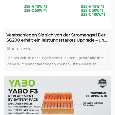
Verabschieden Sie sich von der Stromangst! Der
SG200 erhält ein leistungsstarkes Upgrade – und
definiert diese tragbare Stromversorgung neu als
Jul 06, 2026
ultimativen Preis-Leistungs-Champion
In einer Zeit, in der ausgefallene Elektronikgeräte alle Ihre
Pläne durcheinanderbringen können, ist zuverlässige
mobile Stromversorgung zu einer unverzichtbaren
Notwendigkeit geworden. Ob Sie ein begeisterter Camper
sind, der tief in die Wildnis vordringt, ein digitaler Nomade,
der unterwegs arbeitet, oder ein ...