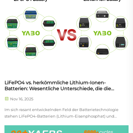
LiFePO4 vs. herkömmliche Lithium-Ionen-
Batterien: Wesentliche Unterschiede, die die
Zukunft der Energiespeicherung prägen
Nov 16, 2025
Im sich rasant entwickelnden Feld der Batterietechnologie
stehen LiFePO4-Batterien (Lithium-Eisenphosphat) und
herkömmliche Lithium-Ionen-Batterien (Li-Ion) an der
Spitze der Innovation und treiben einen globalen Wandel