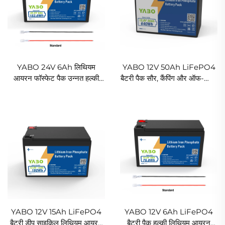
YABO 24V 6Ah लिथियम
YABO 12V 50Ah LiFePO4
आयरन फॉस्फेट पैक उन्नत हल्की
बैटरी पैक सौर, कैंपिंग और ऑफ-ग्रिड
LiFePO4 बैटरी राइड-ऑन
ऊर्जा भंडारण के लिए हल्के वजन वाला
खिलौने, ट्रॉलिंग मोटर सिस्टम,
लिथियम आयरन फॉस्फेट पावर
कैमरा, मोबिलिटी उपकरण और
समाधान
आउटडोर पावर के लिए
YABO 12V 15Ah LiFePO4
YABO 12V 6Ah LiFePO4
बैटरी डीप साइकिल लिथियम आयरन
बैटरी पैक हल्की लिथियम आयरन