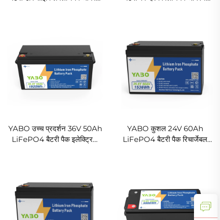
फॉस्फेट पैक बच्चों के लिए राइड-ऑन,
फॉस्फेट बैटरी खिलौनों, फिश फाइंडर,
फिश फाइंडर, ट्रॉलिंग मोटर,
गेट ओपनर, ट्रॉलिंग मोटर और
इलेक्ट्रिक व्हीलचेयर, सोलर सिस्टम
बैकअप पावर के लिए
और बैकअप पावर के लिए
YABO उच्च प्रदर्शन 36V 50Ah
YABO कुशल 24V 60Ah
LiFePO4 बैटरी पैक इलेक्ट्रिक
LiFePO4 बैटरी पैक रिचार्जेबल
बाइक, स्कूटर और EV सिस्टम के
लिथियम आयरन फॉस्फेट बैटरी
लिए शक्तिशाली लिथियम आयरन
समुद्री, मोबिलिटी स्कूटर और सौर
फॉस्फेट बैटरी
भंडारण के लिए