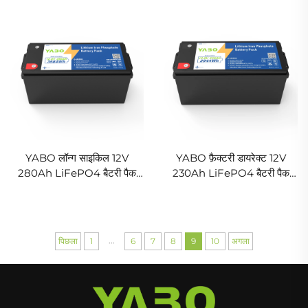
वाली लिथियम आयरन फॉस्फेट बैटरी
आउटडोर कार्य और मोबाइल कार्यालय
उपयोग के लिए
YABO लॉन्ग साइकिल 12V
YABO फ़ैक्टरी डायरेक्ट 12V
280Ah LiFePO4 बैटरी पैक
230Ah LiFePO4 बैटरी पैक
लिथियम आयरन फॉस्फेट डीप
दूरसंचार और औद्योगिक उपकरणों के
साइकिल बैटरी इलेक्ट्रिक वाहन,
लिए उच्च-प्रदर्शन लिथियम आयरन
गोल्फ कार्ट और सौर ऊर्जा के लिए
फ़ॉस्फ़ेट बैटरी
...
पिछला
1
6
7
8
9
10
अगला