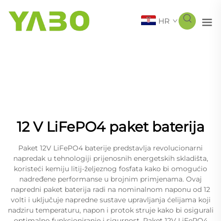
HR
12 V LiFePO4 paket baterija
Paket 12V LiFePO4 baterije predstavlja revolucionarni
napredak u tehnologiji prijenosnih energetskih skladišta,
koristeći kemiju litij-željeznog fosfata kako bi omogućio
nadređene performanse u brojnim primjenama. Ovaj
napredni paket baterija radi na nominalnom naponu od 12
volti i uključuje napredne sustave upravljanja ćelijama koji
nadziru temperaturu, napon i protok struje kako bi osigurali
optimalno funkcioniranje i sigurnost. Paket 12V LiFePO4