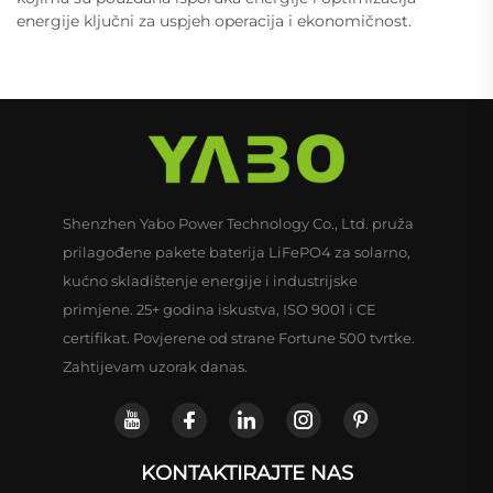
energije ključni za uspjeh operacija i ekonomičnost.
Shenzhen Yabo Power Technology Co., Ltd. pruža
prilagođene pakete baterija LiFePO4 za solarno,
kućno skladištenje energije i industrijske
primjene. 25+ godina iskustva, ISO 9001 i CE
certifikat. Povjerene od strane Fortune 500 tvrtke.
Zahtijevam uzorak danas.
KONTAKTIRAJTE NAS