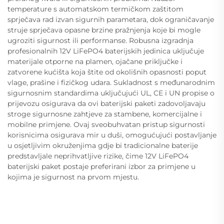
temperature s automatskom termičkom zaštitom
sprječava rad izvan sigurnih parametara, dok ograničavanje
struje sprječava opasne brzine pražnjenja koje bi mogle
ugroziti sigurnost ili performanse. Robusna izgradnja
profesionalnih 12V LiFePO4 baterijskih jedinica uključuje
materijale otporne na plamen, ojačane priključke i
zatvorene kućišta koja štite od okolišnih opasnosti poput
vlage, prašine i fizičkog udara. Sukladnost s međunarodnim
sigurnosnim standardima uključujući UL, CE i UN propise o
prijevozu osigurava da ovi baterijski paketi zadovoljavaju
stroge sigurnosne zahtjeve za stambene, komercijalne i
mobilne primjene. Ovaj sveobuhvatan pristup sigurnosti
korisnicima osigurava mir u duši, omogućujući postavljanje
u osjetljivim okruženjima gdje bi tradicionalne baterije
predstavljale neprihvatljive rizike, čime 12V LiFePO4
baterijski paket postaje preferirani izbor za primjene u
kojima je sigurnost na prvom mjestu.