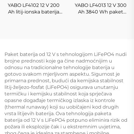
YABO LF4102 12 V 200
YABO LF4013 12 V 300
Ah litij-ionska baterija
Ah 3840 Wh paket
LiFePO4 baterija dugog
LiFePO4 baterije s
vijeka trajanja punjiva Li-
dugim vijekom trajanja
Ion sustavi za pohranu
ciklusa, litij-željezo-
fosfatna baterija za
solarne, kamper,
domaću pohranu
Paket baterija od 12 V s tehnologijom LiFePO4 nudi
energije
brojne prednosti koje ga čine nadmoćnijim u
odnosu na tradicionalne tehnologije baterija u
gotovo svakom mjerljivom aspektu. Sigurnost je
primarna prednost, budući da kemijska stabilnost
litij-željezo-fosfat (LiFePO4) osigurava unutarnju
termičku i kemijsku stabilnost koja sprječava
opasne događaje termičkog izlaska iz kontrole
(thermal runaway) koji su uobičajeni kod drugih
vrsta litijevih baterija. Ova tehnologija paketa
baterija od 12 V s LiFePO4 potpuno eliminira rizik od
požara ili eksplozije čak i u ekstremnim uvjetima,
zbog čega je idealna za stambene i mobilne