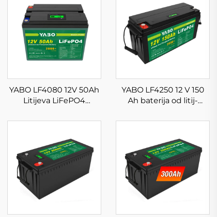
YABO LF4080 12V 50Ah
YABO LF4250 12 V 150
Litijeva LiFePO4
Ah baterija od litij-
baterija, duboki ciklusi,
željeznog fosfata visoke
litij-željezno-fosfatna
kvalitete,
baterija za kampiranje u
visokokvalitetni paket
kamperima, solarne
litijevih LiFePO4
vanmrežne sustave
solarnih baterija s BMS-
om