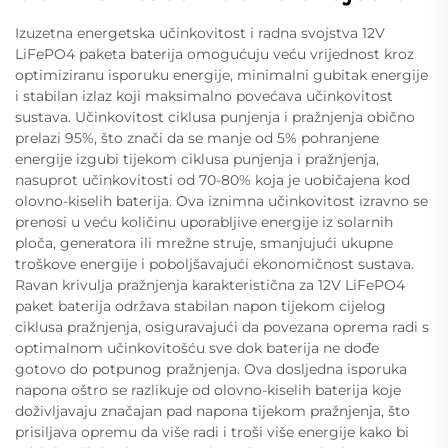
Izuzetna energetska učinkovitost i radna svojstva 12V
LiFePO4 paketa baterija omogućuju veću vrijednost kroz
optimiziranu isporuku energije, minimalni gubitak energije
i stabilan izlaz koji maksimalno povećava učinkovitost
sustava. Učinkovitost ciklusa punjenja i pražnjenja obično
prelazi 95%, što znači da se manje od 5% pohranjene
energije izgubi tijekom ciklusa punjenja i pražnjenja,
nasuprot učinkovitosti od 70-80% koja je uobičajena kod
olovno-kiselih baterija. Ova iznimna učinkovitost izravno se
prenosi u veću količinu uporabljive energije iz solarnih
ploča, generatora ili mrežne struje, smanjujući ukupne
troškove energije i poboljšavajući ekonomičnost sustava.
Ravan krivulja pražnjenja karakteristična za 12V LiFePO4
paket baterija održava stabilan napon tijekom cijelog
ciklusa pražnjenja, osiguravajući da povezana oprema radi s
optimalnom učinkovitošću sve dok baterija ne dođe
gotovo do potpunog pražnjenja. Ova dosljedna isporuka
napona oštro se razlikuje od olovno-kiselih baterija koje
doživljavaju značajan pad napona tijekom pražnjenja, što
prisiljava opremu da više radi i troši više energije kako bi