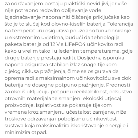
za održavanjem postaju praktički nevidljivi, jer više
nije potrebno redovito dolijevanje vode,
izjednačavanje napona niti čišćenje priključaka kao
što je to slučaj kod olovno-kiselih baterija. Tolerancija
na temperaturu osigurava pouzdano funkcioniranje
u ekstremnim uvjetima, budući da tehnologija
paketa baterija od 12 V s LiFePO4 učinkovito radi
kako u vrelim tako i u ledenim temperaturama, gdje
druge baterije prestaju raditi. Dosljedna isporuka
napona osigurava stabilan izlaz snage tijekom
cijelog ciklusa pražnjenja, čime se osigurava da
oprema radi s maksimalnom učinkovitošću sve dok
baterija ne dosegne potpuno pražnjenje. Prednosti
za okoliš uključuju potpunu reciklabilnost, odsustvo
otrovnih materijala te smanjeni ekološki utjecaj
proizvodnje. Isplativost se pokazuje tijekom
vremena kroz smanjenu učestalost zamjene, niže
troškove održavanja i poboljšanu učinkovitost
sustava koja maksimalizira iskorištavanje energije i
minimizira otpad.