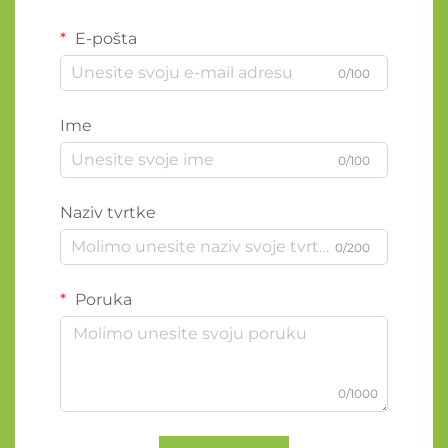
E-pošta
0/100
Ime
0/100
Naziv tvrtke
0/200
Poruka
0/1000