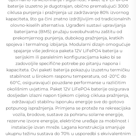
baterije izuzetno je dugotrajan, obično premašujući 3000
ciklusa punjenja i pražnjenja uz zadržavanje 80% izvornog
kapaciteta, što ga čini znatno izdržljivijim od tradicionalnih
olovno-kiselih alternativa. Ugrađeni sustavi upravljanja
baterijama (BMS) pružaju sveobuhvatnu zaštitu od
prekomjernog punjenja, dubokog pražnjenja, kratkih
spojeva i termalnog izbijanja. Modularni dizajn omogućuje
spajanje više jedinica paketa 12V LiFePO4 baterija u
serijskim ili paralelnim konfiguracijama kako bi se
zadovoljile specifične potrebe po pitanju napona i
kapaciteta. Ovi paketi baterija pokazuju izuzetnu termičku
stabilnost u širokom rasponu temperatura, od -20°C do
60°C, osiguravajući pouzdane performanse u različitim
okolišnim uvjetima. Paket 12V LiFePO4 baterije osigurava
dosljedan izlazni napon tijekom cijelog ciklusa pražnjenja,
održavajući stabilnu isporuku energije sve do gotovo
potpunog ispražnjenja. Primjena se proteže na rekreacijska
vozila, brodove, sustave za pohranu solarne energije,
rezervne izvore energije, električne uređaje za mobilnost i
instalacije izvan mreže. Lagana konstrukcija smanjuje
ukupnu težinu sustava do 70% u usporedbi s ekvivalentnim