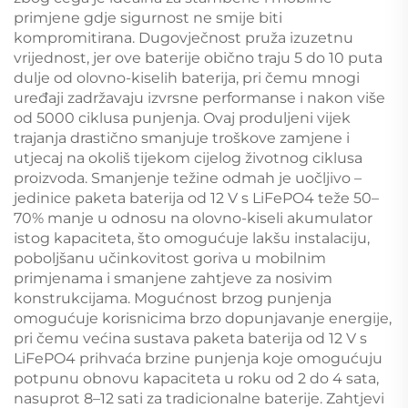
primjene gdje sigurnost ne smije biti
kompromitirana. Dugovječnost pruža izuzetnu
vrijednost, jer ove baterije obično traju 5 do 10 puta
dulje od olovno-kiselih baterija, pri čemu mnogi
uređaji zadržavaju izvrsne performanse i nakon više
od 5000 ciklusa punjenja. Ovaj produljeni vijek
trajanja drastično smanjuje troškove zamjene i
utjecaj na okoliš tijekom cijelog životnog ciklusa
proizvoda. Smanjenje težine odmah je uočljivo –
jedinice paketa baterija od 12 V s LiFePO4 teže 50–
70% manje u odnosu na olovno-kiseli akumulator
istog kapaciteta, što omogućuje lakšu instalaciju,
poboljšanu učinkovitost goriva u mobilnim
primjenama i smanjene zahtjeve za nosivim
konstrukcijama. Mogućnost brzog punjenja
omogućuje korisnicima brzo dopunjavanje energije,
pri čemu većina sustava paketa baterija od 12 V s
LiFePO4 prihvaća brzine punjenja koje omogućuju
potpunu obnovu kapaciteta u roku od 2 do 4 sata,
nasuprot 8–12 sati za tradicionalne baterije. Zahtjevi