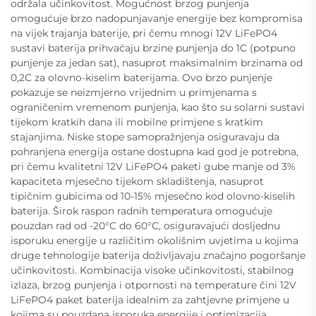
održala učinkovitost. Mogućnost brzog punjenja
omogućuje brzo nadopunjavanje energije bez kompromisa
na vijek trajanja baterije, pri čemu mnogi 12V LiFePO4
sustavi baterija prihvaćaju brzine punjenja do 1C (potpuno
punjenje za jedan sat), nasuprot maksimalnim brzinama od
0,2C za olovno-kiselim baterijama. Ovo brzo punjenje
pokazuje se neizmjerno vrijednim u primjenama s
ograničenim vremenom punjenja, kao što su solarni sustavi
tijekom kratkih dana ili mobilne primjene s kratkim
stajanjima. Niske stope samopražnjenja osiguravaju da
pohranjena energija ostane dostupna kad god je potrebna,
pri čemu kvalitetni 12V LiFePO4 paketi gube manje od 3%
kapaciteta mjesečno tijekom skladištenja, nasuprot
tipičnim gubicima od 10-15% mjesečno kod olovno-kiselih
baterija. Širok raspon radnih temperatura omogućuje
pouzdan rad od -20°C do 60°C, osiguravajući dosljednu
isporuku energije u različitim okolišnim uvjetima u kojima
druge tehnologije baterija doživljavaju značajno pogoršanje
učinkovitosti. Kombinacija visoke učinkovitosti, stabilnog
izlaza, brzog punjenja i otpornosti na temperature čini 12V
LiFePO4 paket baterija idealnim za zahtjevne primjene u
kojima su pouzdana isporuka energije i optimizacija