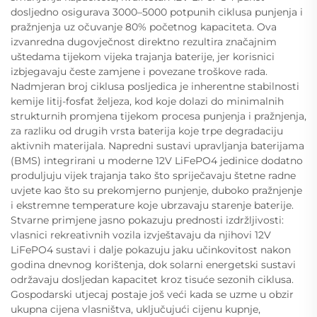
dosljedno osigurava 3000–5000 potpunih ciklusa punjenja i
pražnjenja uz očuvanje 80% početnog kapaciteta. Ova
izvanredna dugovječnost direktno rezultira značajnim
uštedama tijekom vijeka trajanja baterije, jer korisnici
izbjegavaju česte zamjene i povezane troškove rada.
Nadmjeran broj ciklusa posljedica je inherentne stabilnosti
kemije litij-fosfat željeza, kod koje dolazi do minimalnih
strukturnih promjena tijekom procesa punjenja i pražnjenja,
za razliku od drugih vrsta baterija koje trpe degradaciju
aktivnih materijala. Napredni sustavi upravljanja baterijama
(BMS) integrirani u moderne 12V LiFePO4 jedinice dodatno
produljuju vijek trajanja tako što spriječavaju štetne radne
uvjete kao što su prekomjerno punjenje, duboko pražnjenje
i ekstremne temperature koje ubrzavaju starenje baterije.
Stvarne primjene jasno pokazuju prednosti izdržljivosti:
vlasnici rekreativnih vozila izvještavaju da njihovi 12V
LiFePO4 sustavi i dalje pokazuju jaku učinkovitost nakon
godina dnevnog korištenja, dok solarni energetski sustavi
održavaju dosljedan kapacitet kroz tisuće sezonih ciklusa.
Gospodarski utjecaj postaje još veći kada se uzme u obzir
ukupna cijena vlasništva, uključujući cijenu kupnje,