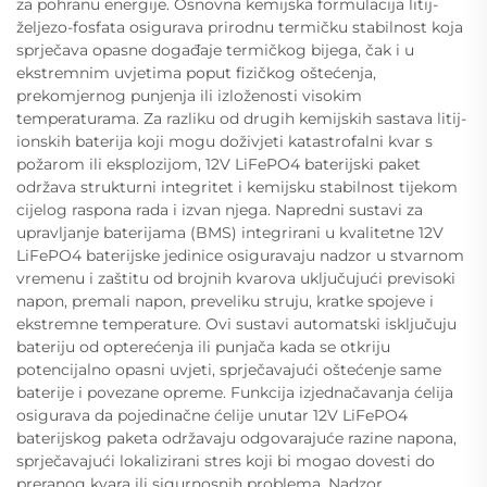
za pohranu energije. Osnovna kemijska formulacija litij-
željezo-fosfata osigurava prirodnu termičku stabilnost koja
sprječava opasne događaje termičkog bijega, čak i u
ekstremnim uvjetima poput fizičkog oštećenja,
prekomjernog punjenja ili izloženosti visokim
temperaturama. Za razliku od drugih kemijskih sastava litij-
ionskih baterija koji mogu doživjeti katastrofalni kvar s
požarom ili eksplozijom, 12V LiFePO4 baterijski paket
održava strukturni integritet i kemijsku stabilnost tijekom
cijelog raspona rada i izvan njega. Napredni sustavi za
upravljanje baterijama (BMS) integrirani u kvalitetne 12V
LiFePO4 baterijske jedinice osiguravaju nadzor u stvarnom
vremenu i zaštitu od brojnih kvarova uključujući previsoki
napon, premali napon, preveliku struju, kratke spojeve i
ekstremne temperature. Ovi sustavi automatski isključuju
bateriju od opterećenja ili punjača kada se otkriju
potencijalno opasni uvjeti, sprječavajući oštećenje same
baterije i povezane opreme. Funkcija izjednačavanja ćelija
osigurava da pojedinačne ćelije unutar 12V LiFePO4
baterijskog paketa održavaju odgovarajuće razine napona,
sprječavajući lokalizirani stres koji bi mogao dovesti do
preranog kvara ili sigurnosnih problema. Nadzor