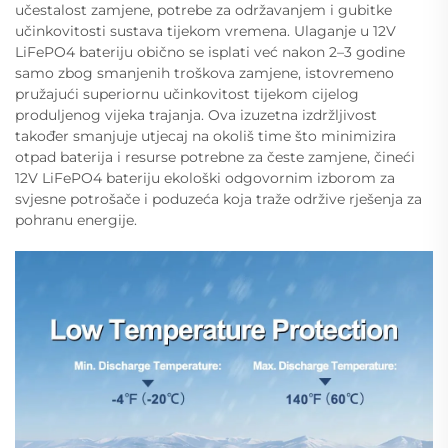
učestalost zamjene, potrebe za održavanjem i gubitke
učinkovitosti sustava tijekom vremena. Ulaganje u 12V
LiFePO4 bateriju obično se isplati već nakon 2–3 godine
samo zbog smanjenih troškova zamjene, istovremeno
pružajući superiornu učinkovitost tijekom cijelog
produljenog vijeka trajanja. Ova izuzetna izdržljivost
također smanjuje utjecaj na okoliš time što minimizira
otpad baterija i resurse potrebne za česte zamjene, čineći
12V LiFePO4 bateriju ekološki odgovornim izborom za
svjesne potrošače i poduzeća koja traže održive rješenja za
pohranu energije.