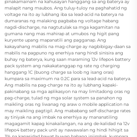
pinakamainam na kahusayan hanggang sa ang baterya ay
malapit nang maubos. Ang tuluy-tuloy na paghahatid ng
voltage na ito ay lubhang iba sa lead-acid na baterya na
dumaranas ng malaking pagbaba ng voltage habang
nagdi-discharge, na nagtutulak sa mga kagamitan na
gumana nang mas mahirap at umubos ng higit pang
kuryente upang mapanatili ang pagganap. Ang
kakayahang mabilis na mag-charge ay nagbibigay-daan sa
mabilis na pagpuno ng enerhiya nang hindi sinisira ang
buhay ng baterya, kung saan maraming 12v lifepo4 battery
pack system ang nakakatanggap ng rate ng charging
hanggang 1C (buong charge sa loob ng isang oras)
kumpara sa maximum na 0.2C para sa lead-acid na baterya.
Ang mabilis na pag-charge na ito ay lubhang kapaki-
pakinabang sa mga aplikasyon na may limitadong oras ng
pag-charge, tulad ng mga solar system sa panahon ng
maikling oras ng liwanag ng araw o mobile application na
may maikling pagtigil. Ang mababang self-discharge rates
ay tiniyak na ang imbak na enerhiya ay mananatiling
magagamit kapag kinakailangan, na ang de-kalidad na 12v
lifepo4 battery pack unit ay nawawalan ng hindi hihigit sa
3% na kapasidad bawat buwan habang iniimbak, kumpara