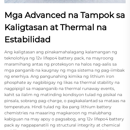
Mga Advanced na Tampok sa
Kaligtasan at Thermal na
Estabilidad
Ang kaligtasan ang pinakamahalagang kalamangan ng
teknolohiya ng 12v lifepo4 battery pack, na mayroong
maramihang antas ng proteksyon na halos nag-aalis sa
mga panganib na kaugnay ng mga sistema ng pag-iimbak
ng enerhiya. Ang pangunahing kimika ng lithium iron
phosphate ay nagbibigay ng likas na thermal stability na
nagpipigil sa mapanganib na thermal runaway events,
kahit sa ilalim ng matinding kondisyon tulad ng pisikal na
pinsala, sobrang pag-charge, o pagkakalantad sa mataas na
temperatura. Hindi tulad ng iba pang lithium battery
chemistries na maaaring magkaroon ng malubhang
kabiguan na may apoy o pagsabog, ang 12v lifepo4 battery
pack ay nagpapanatili ng structural integrity at chemical