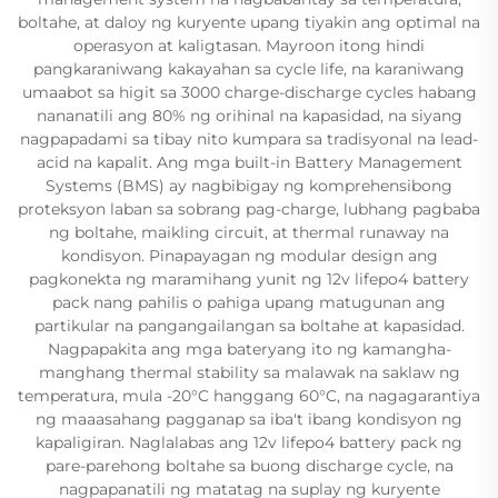
boltahe, at daloy ng kuryente upang tiyakin ang optimal na
operasyon at kaligtasan. Mayroon itong hindi
pangkaraniwang kakayahan sa cycle life, na karaniwang
umaabot sa higit sa 3000 charge-discharge cycles habang
nananatili ang 80% ng orihinal na kapasidad, na siyang
nagpapadami sa tibay nito kumpara sa tradisyonal na lead-
acid na kapalit. Ang mga built-in Battery Management
Systems (BMS) ay nagbibigay ng komprehensibong
proteksyon laban sa sobrang pag-charge, lubhang pagbaba
ng boltahe, maikling circuit, at thermal runaway na
kondisyon. Pinapayagan ng modular design ang
pagkonekta ng maramihang yunit ng 12v lifepo4 battery
pack nang pahilis o pahiga upang matugunan ang
partikular na pangangailangan sa boltahe at kapasidad.
Nagpapakita ang mga bateryang ito ng kamangha-
manghang thermal stability sa malawak na saklaw ng
temperatura, mula -20°C hanggang 60°C, na nagagarantiya
ng maaasahang pagganap sa iba't ibang kondisyon ng
kapaligiran. Naglalabas ang 12v lifepo4 battery pack ng
pare-parehong boltahe sa buong discharge cycle, na
nagpapanatili ng matatag na suplay ng kuryente