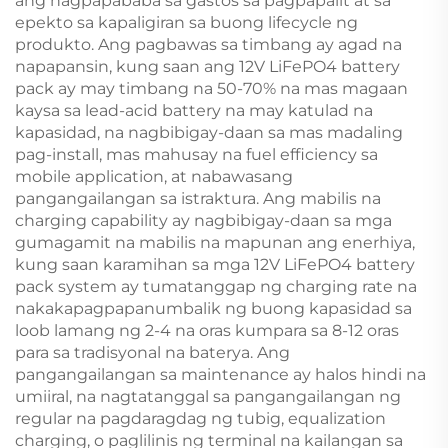
ang nagpapababa sa gastos sa pagpapalit at sa
epekto sa kapaligiran sa buong lifecycle ng
produkto. Ang pagbawas sa timbang ay agad na
napapansin, kung saan ang 12V LiFePO4 battery
pack ay may timbang na 50-70% na mas magaan
kaysa sa lead-acid battery na may katulad na
kapasidad, na nagbibigay-daan sa mas madaling
pag-install, mas mahusay na fuel efficiency sa
mobile application, at nabawasang
pangangailangan sa istraktura. Ang mabilis na
charging capability ay nagbibigay-daan sa mga
gumagamit na mabilis na mapunan ang enerhiya,
kung saan karamihan sa mga 12V LiFePO4 battery
pack system ay tumatanggap ng charging rate na
nakakapagpapanumbalik ng buong kapasidad sa
loob lamang ng 2-4 na oras kumpara sa 8-12 oras
para sa tradisyonal na baterya. Ang
pangangailangan sa maintenance ay halos hindi na
umiiral, na nagtatanggal sa pangangailangan ng
regular na pagdaragdag ng tubig, equalization
charging, o paglilinis ng terminal na kailangan sa