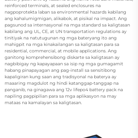
reinforced terminals, at sealed enclosures na
nagpoprotekta laban sa environmental hazards kabilang
ang kahalumigmigan, alikabok, at pisikal na impact. Ang
pagsunod sa internasyonal na mga standard sa kaligtasan
kabilang ang UL, CE, at UN transportation regulations ay
tinitiyak na natutugunan ng mga bateryang ito ang
mahigpit na mga kinakailangan sa kaligtasan para sa
residential, commercial, at mobile applications. Ang
ganitong komprehensibong diskarte sa kaligtasan ay
nagbibigay ng kapayapaan sa isip ng mga gumagamit
habang pinapayagan ang pag-install sa sensitibong
kapaligiran kung saan ang tradisyonal na baterya ay
maaaring magdulot ng hindi katanggap-tanggap na
panganib, na ginagawa ang 12v lifepo4 battery pack na
napiling pagpipilian para sa mga aplikasyon na may
mataas na kamalayan sa kaligtasan.