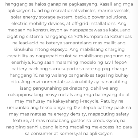
hanggang sa halos ganap na pagkasayang. Kasali ang mga
aplikasyon tulad ng recreational vehicles, marine vessels,
solar energy storage system, backup power solutions,
electric mobility devices, at off-grid installations. Ang
magaan na konstruksyon ay nagpapabawas sa kabuuang
bigat ng sistema hanggang sa 70% kumpara sa katumbas
na lead-acid na baterya samantalang mas maliit ang
kinukuha nitong espasyo. Ang mabilisang charging
capability ay nagpapahintulot sa mabilisang pagpuno ng
enerhiya, kung saan maraming modelo ng 12v lifepo4
battery pack ang sumusuporta sa rate ng pag-charge
hanggang 1C nang walang panganib sa tagal ng buhay
nito. Ang environmental sustainability ay nananatiling
isang pangunahing pakinabang, dahil walang
nakapipinsalang heavy metals ang mga bateryang ito at
may mahusay na kakayahang i-recycle. Patuloy na
umuunlad ang teknolohiya ng 12v lifepo4 battery pack na
may mas mataas na energy density, mapabuting safety
feature, at mas mababang gastos sa produksyon, na
nagiging sanhi upang lalong madaling ma-access ito para
sa consumer at komersyal na aplikasyon.