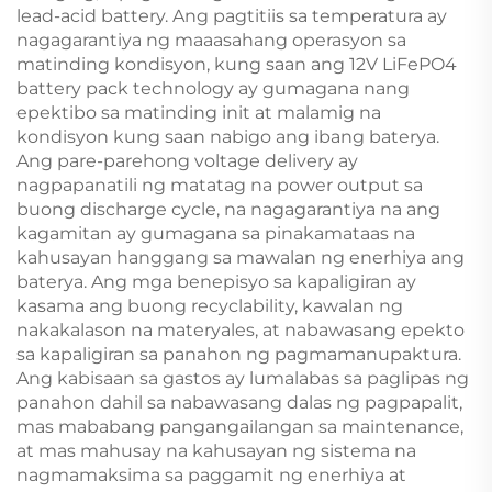
lead-acid battery. Ang pagtitiis sa temperatura ay
nagagarantiya ng maaasahang operasyon sa
matinding kondisyon, kung saan ang 12V LiFePO4
battery pack technology ay gumagana nang
epektibo sa matinding init at malamig na
kondisyon kung saan nabigo ang ibang baterya.
Ang pare-parehong voltage delivery ay
nagpapanatili ng matatag na power output sa
buong discharge cycle, na nagagarantiya na ang
kagamitan ay gumagana sa pinakamataas na
kahusayan hanggang sa mawalan ng enerhiya ang
baterya. Ang mga benepisyo sa kapaligiran ay
kasama ang buong recyclability, kawalan ng
nakakalason na materyales, at nabawasang epekto
sa kapaligiran sa panahon ng pagmamanupaktura.
Ang kabisaan sa gastos ay lumalabas sa paglipas ng
panahon dahil sa nabawasang dalas ng pagpapalit,
mas mababang pangangailangan sa maintenance,
at mas mahusay na kahusayan ng sistema na
nagmamaksima sa paggamit ng enerhiya at