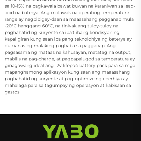
sa 10-15% na pagkawala bawat buwan na karaniwan sa lead-
acid na baterya. Ang malawak na operating temperature
range ay nagbibigay-daan sa maaasahang pagganap mula
-20°C hanggang 60°C, na tiniyak ang tuloy-tuloy na
paghahatid ng kuryente sa iba't ibang kondisyon ng
kapaligiran kung saan iba pang teknolohiya ng baterya ay
dumanas ng malaking pagbaba sa pagganap. Ang
pagsasama ng mataas na kahusayan, matatag na output,
mabilis na pag-charge, at pagpapalugod sa temperatura ay
ginagawang ideal ang 12v lifepo4 battery pack para sa mga
mapanghamong aplikasyon kung saan ang maaasahang
paghahatid ng kuryente at pag-optimize ng enerhiya ay
mahalaga para sa tagumpay ng operasyon at kabisaan sa
gastos.