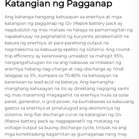
Katangian ng Pagganap
Ang kahanga-hangang kahusayan sa enerhiya at mga
katangian ng pagganap ng 12v lifepo4 battery pack ay
nagdudulot ng mas mataas na halaga sa pamamagitan ng
napakahusay na paghahatid ng kuryente, pinakamaliit na
basura ng enerhiya, at pare-parehong output na
nagmaksima sa kabuuang epekto ng sistema. Ang round-
trip efficiency ay karaniwang umaabot sa mahigit 95%,
nangangahulugan ito na ang nabawas sa imbakan ng
enerhiya habang nag-charge at nag-discharge ay hindi
lalagpas sa 5%, kumpara sa 70-80% na kahusayan na
karaniwan sa lead-acid na baterya. Ang kamangha-
manghang kahusayan na ito ay direktang nagiging sanhi
ng mas maraming magagamit na enerhiya mula sa solar
panel, generator, o grid power, na bumabawas sa kabuuang
gastos sa enerhiya at pinalulugod ang ekonomiya ng
sistema. Ang flat discharge curve na katangian ng 12v
lifepo4 battery pack ay nagpapanatili ng matatag na
voltage output sa buong discharge cycle, tiniyak na ang
mga konektadong kagamitan ay gumaganap nang may