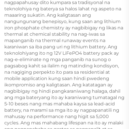
nagpapahusay dito kumpara sa tradisyonal na
teknolohiya ng baterya sa halos lahat ng aspeto na
maaaring sukatin. Ang kaligtasan ang
nangungunang benepisyo, kung saan ang lithium
iron phosphate chemistry ay nagbibigay ng likas na
thermal at chemical stability na nag-iwas sa
mapanganib na thermal runaway events na
karaniwan sa iba pang uri ng lithium battery. Ang
teknolohiyang ito ng 12V LiFePO4 battery pack ay
nag-e-eliminate ng mga panganib na sunog o
pagsabog kahit sa ilalim ng matinding kondisyon,
na nagiging perpekto ito para sa residential at
mobile application kung saan hindi pwedeng
ikompromiso ang kaligtasan. Ang katatagan ay
nagbibigay ng hindi pangkaraniwang halaga, dahil
ang mga bateryang ito ay karaniwang tumatagal ng
5-10 beses nang mas mahaba kaysa sa lead-acid
battery, na marami sa mga ito ay nagpapanatili ng
mahusay na performance nang higit sa 5,000
cycles. Ang mas mahabang lifespan na ito ay malaki