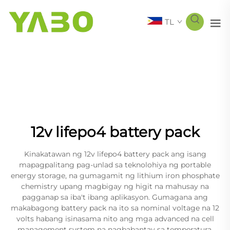
TL
12v lifepo4 battery pack
Kinakatawan ng 12v lifepo4 battery pack ang isang
mapagpalitang pag-unlad sa teknolohiya ng portable
energy storage, na gumagamit ng lithium iron phosphate
chemistry upang magbigay ng higit na mahusay na
pagganap sa iba't ibang aplikasyon. Gumagana ang
makabagong battery pack na ito sa nominal voltage na 12
volts habang isinasama nito ang mga advanced na cell
management system na nagbabantay sa temperatura,