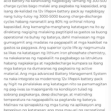
acid battery na karaniwang nagbibigay lamang ng 300-500
charge cycles bago malaki ang pagbaba ng kapasidad, ang
isang de-kalidad na 12v lifepo4 battery pack ay nagbibigay
nang tuloy-tuloy ng 3000-5000 buong charge-discharge
cycles habang nananatili ang 80% ng orihinal nitong
kapasidad. Ang kamangha-manghang katatagan na ito ay
direktang nagiging malaking pagtitipid sa gastos sa buong
operational na buhay ng baterya, dahil maiiwasan ng mga
gumagamit ang madalas na pagpapalit at mga kaakibat na
gastos sa paggawa. Ang superior cycle life ay nagmumula
sa likas na katatagan ng lithium iron phosphate chemistry,
na nakakaranas ng napakaliit na pagbabago sa istruktura
habang nagkakarga at nagdedecharge kumpara sa ibang
mga baterya na dumaranas ng pagkasira ng active
material. Ang mga advanced Battery Management System
na naka-integrate sa modernong 12v lifepo4 battery pack
ay higit na pinalalakas ang katatagan nito sa pamamagitan
ng pag-iwas sa mapanganib na kondisyon tulad ng
sobrang pagkakarga, deep discharge, at matinding
temperatura na nagpapabilis sa pagtanda ng baterya.
Malinaw na ipinapakita ng mga tunay na aplikasyon ang
benepisyo ng katatagan: ang mga may-ari ng recreational