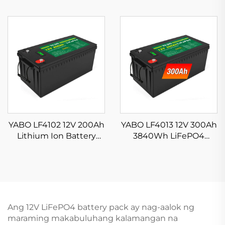
Battery Deep Cycles
Battery Mataas na
Lithium Iron Phosphate
Kalidad na Lithium
Battery para sa RV
LiFePO4 Solar Battery
Camping Solar Off Grid
Pack Na May BMS
YABO LF4102 12V 200Ah
YABO LF4013 12V 300Ah
Lithium Ion Battery
3840Wh LiFePO4
LiFePO4 Battery
Battery Pack Mahabang
Matagal ang Buhay na
Cycle Life Lithium Iron
Rechargeable Li-Ion
Phosphate Battery para
Storage Systems
sa Solar, RV, Home
Energy Storage
Ang 12V LiFePO4 battery pack ay nag-aalok ng
maraming makabuluhang kalamangan na