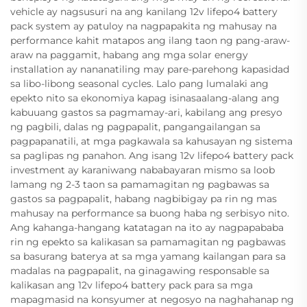
vehicle ay nagsusuri na ang kanilang 12v lifepo4 battery
pack system ay patuloy na nagpapakita ng mahusay na
performance kahit matapos ang ilang taon ng pang-araw-
araw na paggamit, habang ang mga solar energy
installation ay nananatiling may pare-parehong kapasidad
sa libo-libong seasonal cycles. Lalo pang lumalaki ang
epekto nito sa ekonomiya kapag isinasaalang-alang ang
kabuuang gastos sa pagmamay-ari, kabilang ang presyo
ng pagbili, dalas ng pagpapalit, pangangailangan sa
pagpapanatili, at mga pagkawala sa kahusayan ng sistema
sa paglipas ng panahon. Ang isang 12v lifepo4 battery pack
investment ay karaniwang nababayaran mismo sa loob
lamang ng 2-3 taon sa pamamagitan ng pagbawas sa
gastos sa pagpapalit, habang nagbibigay pa rin ng mas
mahusay na performance sa buong haba ng serbisyo nito.
Ang kahanga-hangang katatagan na ito ay nagpapababa
rin ng epekto sa kalikasan sa pamamagitan ng pagbawas
sa basurang baterya at sa mga yamang kailangan para sa
madalas na pagpapalit, na ginagawing responsable sa
kalikasan ang 12v lifepo4 battery pack para sa mga
mapagmasid na konsyumer at negosyo na naghahanap ng