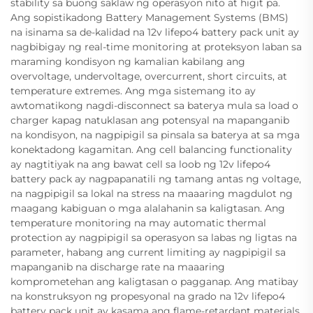
stability sa buong saklaw ng operasyon nito at higit pa.
Ang sopistikadong Battery Management Systems (BMS)
na isinama sa de-kalidad na 12v lifepo4 battery pack unit ay
nagbibigay ng real-time monitoring at proteksyon laban sa
maraming kondisyon ng kamalian kabilang ang
overvoltage, undervoltage, overcurrent, short circuits, at
temperature extremes. Ang mga sistemang ito ay
awtomatikong nagdi-disconnect sa baterya mula sa load o
charger kapag natuklasan ang potensyal na mapanganib
na kondisyon, na nagpipigil sa pinsala sa baterya at sa mga
konektadong kagamitan. Ang cell balancing functionality
ay nagtitiyak na ang bawat cell sa loob ng 12v lifepo4
battery pack ay nagpapanatili ng tamang antas ng voltage,
na nagpipigil sa lokal na stress na maaaring magdulot ng
maagang kabiguan o mga alalahanin sa kaligtasan. Ang
temperature monitoring na may automatic thermal
protection ay nagpipigil sa operasyon sa labas ng ligtas na
parameter, habang ang current limiting ay nagpipigil sa
mapanganib na discharge rate na maaaring
komprometehan ang kaligtasan o pagganap. Ang matibay
na konstruksyon ng propesyonal na grado na 12v lifepo4
battery pack unit ay kasama ang flame-retardant materials,