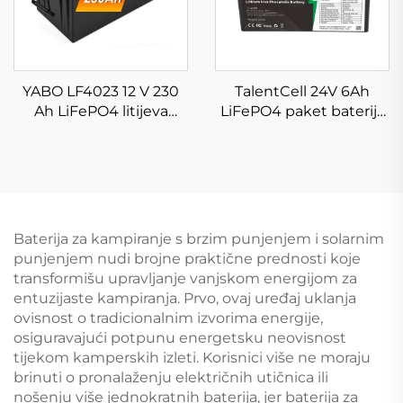
YABO LF4023 12 V 230
TalentCell 24V 6Ah
Ah LiFePO4 litijeva
LiFePO4 paket baterija
baterijska jedinica
LF8011 duboki ciklus
Baterija za pražnjenje za
punjivi litij-željezo-
brodove, solarni sustav,
fosfatni akumulatori za
kamper, kampiranje,
električni motor, RV,
izvan mreže
kampiranje
Baterija za kampiranje s brzim punjenjem i solarnim
punjenjem nudi brojne praktične prednosti koje
transformišu upravljanje vanjskom energijom za
entuzijaste kampiranja. Prvo, ovaj uređaj uklanja
ovisnost o tradicionalnim izvorima energije,
osiguravajući potpunu energetsku neovisnost
tijekom kamperskih izleti. Korisnici više ne moraju
brinuti o pronalaženju električnih utičnica ili
nošenju više jednokratnih baterija, jer baterija za