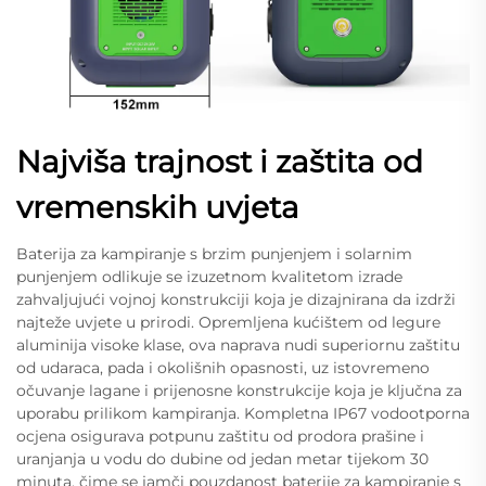
Najviša trajnost i zaštita od
vremenskih uvjeta
Baterija za kampiranje s brzim punjenjem i solarnim
punjenjem odlikuje se izuzetnom kvalitetom izrade
zahvaljujući vojnoj konstrukciji koja je dizajnirana da izdrži
najteže uvjete u prirodi. Opremljena kućištem od legure
aluminija visoke klase, ova naprava nudi superiornu zaštitu
od udaraca, pada i okolišnih opasnosti, uz istovremeno
očuvanje lagane i prijenosne konstrukcije koja je ključna za
uporabu prilikom kampiranja. Kompletna IP67 vodootporna
ocjena osigurava potpunu zaštitu od prodora prašine i
uranjanja u vodu do dubine od jedan metar tijekom 30
minuta, čime se jamči pouzdanost baterije za kampiranje s