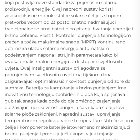
koja postavlja nove standarde za prijenosnu solarnu
proizvodnju energije. Ovaj napredni sustav koristi
visokoefikasne monokristalne solarne ćelije s stopom
pretvorbe većom od 23 posto, znatno nadmašujući
tradicionalne solarne baterije po pitanju hvatanja energije i
brzine pohrane. Vlastiti kontroler punjenja s tehnologijom
praćenja točke maksimalne snage (MPPT) kontinuirano
optimizira ulazak solarne energije automatskim
podešavanjem napona i strujnih parametara kako bi
izvukao maksimalnu energiju iz dostupnih svjetlosnih
uvjeta. Ovaj inteligentni sustav prilagođava se
promjenjivim svjetlosnim uvjetima tijekom dana,
osiguravajući optimalnu učinkovitost punjenja od zore do
sumraka. Baterija za kampiranje s brzim punjenjem ima
inovativnu tehnologiju zaobiđenih dioda koja sprječava
gubitak snage kada dođe do djelomičnog zasjenjenja,
održavajući učinkovitost punjenja čak i kada su dijelovi
solarne ploče zaklonjeni. Napredni sustavi upravljanja
temperaturom reguliraju radne temperature, štiteći solarne
ćelije i komponente baterije istovremeno maksimizirajući
brzinu punjenja i produljujući ukupni vijek trajanja.