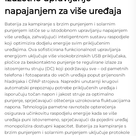
napajanjem za više uređaja
Baterija za kampiranje s brzim punjenjem i solarnim
punjenjem ističe se u istodobnom upravljanju napajanjem
više uređaja, zahvaljujući inteligentnom sustavu raspodjele
koji optimizira dodjelu energije svim priključenim
uređajima. Ova sofisticirana funkcionalnost upravljanja
energijom uključuje više visokobrzinskih USB priključaka,
pločice za beskontaktno punjenje te regulirane izlaze za
istosmjernu struju (DC) koji podržavaju sve – od pametnih
telefona i fotoaparata do većih uređaja poput prijenosnih
hladnjaka i CPAP strojeva. Napredni unutarnji krugovi
automatski prepoznaju potrebe priključenih uređaja i
isporučuju točan napon i jakost struje za optimalno
punjenje, sprječavajući oštećenja uzrokovana fluktuacijama
napona. Tehnologija pametne ravnoteže opterećenja
osigurava učinkovitu raspodjelu energije kada se više
uređaja puni istovremeno, sprječavajući da pojedini uređaj
monopolizira dostupni kapacitet. Baterija za kampiranje s
brzim punjenjem i solarnim punjenjem uključuje protokole