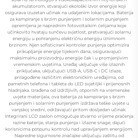
akumulatorom, stvarajući ekološki izvor energije koji
osigurava izuzetan učinak na udaljenim lokacijama. Baterija
za kampiranje s brzim punjenjem i solarnim punjenjem
opremljena je naprednim fotovoltaikim ćelijama koje
učinkovito hvataju sunčevu svjetlost, pretvarajući solarnu
energiju u pohranjenu električnu energiju iznimnom
brzinom. Njen sofisticirani kontroler punjenja optimizira
prikupljanje energije tijekom dana, osiguravajući
maksimalnu proizvodnju energije čak i u promjenjivim
vremenskim uvjetima. Uređaj uključuje više izlaznih
priključaka, uključujući USB-A, USB-C i DC izlaze,
prilagođene različitim elektroničkim uređajima, od
pametnih telefona i tableta do LED svjetiljki i prijenosnih
hladnjaka. Izrađena od izdržljivih, otpornih na vremenske
uvjete materijala, ova baterija za kampiranje s brzim
punjenjem i solarnim punjenjem izdržava teške uvjete u
vanjskoj sredini, održavajući pritom dosljedan učinak.
Integrirani LCD zaslon omogućuje stvarno vrijeme praćenja
razine baterije, stanja punjenja i izlazne snage, dajući
korisnicima potpunu kontrolu nad upravljanjem energijom.
Napredne sigurnosne značajke uključuju zaštitu od