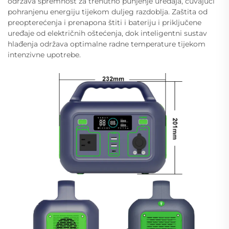
održava spremnost za trenutno punjenje uređaja, čuvajući
pohranjenu energiju tijekom duljeg razdoblja. Zaštita od
preopterećenja i prenapona štiti i bateriju i priključene
uređaje od električnih oštećenja, dok inteligentni sustav
hlađenja održava optimalne radne temperature tijekom
intenzivne upotrebe.