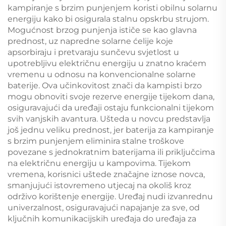
kampiranje s brzim punjenjem koristi obilnu solarnu
energiju kako bi osigurala stalnu opskrbu strujom.
Mogućnost brzog punjenja ističe se kao glavna
prednost, uz napredne solarne ćelije koje
apsorbiraju i pretvaraju sunčevu svjetlost u
upotrebljivu električnu energiju u znatno kraćem
vremenu u odnosu na konvencionalne solarne
baterije. Ova učinkovitost znači da kampisti brzo
mogu obnoviti svoje rezerve energije tijekom dana,
osiguravajući da uređaji ostaju funkcionalni tijekom
svih vanjskih avantura. Ušteda u novcu predstavlja
još jednu veliku prednost, jer baterija za kampiranje
s brzim punjenjem eliminira stalne troškove
povezane s jednokratnim baterijama ili priključcima
na električnu energiju u kampovima. Tijekom
vremena, korisnici uštede značajne iznose novca,
smanjujući istovremeno utjecaj na okoliš kroz
održivo korištenje energije. Uređaj nudi izvanrednu
univerzalnost, osiguravajući napajanje za sve, od
ključnih komunikacijskih uređaja do uređaja za