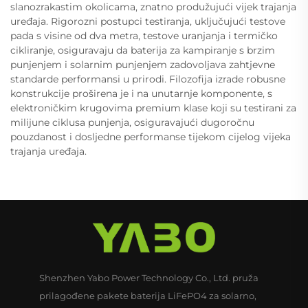
slanozrakastim okolicama, znatno produžujući vijek trajanja
uređaja. Rigorozni postupci testiranja, uključujući testove
pada s visine od dva metra, testove uranjanja i termičko
cikliranje, osiguravaju da baterija za kampiranje s brzim
punjenjem i solarnim punjenjem zadovoljava zahtjevne
standarde performansi u prirodi. Filozofija izrade robusne
konstrukcije proširena je i na unutarnje komponente, s
elektroničkim krugovima premium klase koji su testirani za
milijune ciklusa punjenja, osiguravajući dugoročnu
pouzdanost i dosljedne performanse tijekom cijelog vijeka
trajanja uređaja.
Shenzhen Yabo Power Technology Co., Ltd. pruža
prilagođene pakete baterija LiFePO4 za solarno,