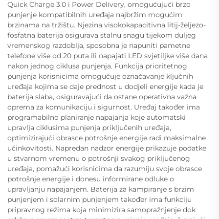
Quick Charge 3.0 i Power Delivery, omogućujući brzo
punjenje kompatibilnih uređaja najbržim mogućim
brzinama na tržištu. Njezina visokokapacitivna litij-željezo-
fosfatna baterija osigurava stalnu snagu tijekom duljeg
vremenskog razdoblja, sposobna je napuniti pametne
telefone više od 20 puta ili napajati LED svjetiljke više dana
nakon jednog ciklusa punjenja. Funkcija prioritetnog
punjenja korisnicima omogućuje označavanje ključnih
uređaja kojima se daje prednost u dodjeli energije kada je
baterija slaba, osiguravajući da ostane operativna važna
oprema za komunikaciju i sigurnost. Uređaj također ima
programabilno planiranje napajanja koje automatski
upravlja ciklusima punjenja priključenih uređaja,
optimizirajući obrasce potrošnje energije radi maksimalne
učinkovitosti. Napredan nadzor energije prikazuje podatke
u stvarnom vremenu o potrošnji svakog priključenog
uređaja, pomažući korisnicima da razumiju svoje obrasce
potrošnje energije i donesu informirane odluke o
upravljanju napajanjem. Baterija za kampiranje s brzim
punjenjem i solarnim punjenjem također ima funkciju
pripravnog režima koja minimizira samopražnjenje dok