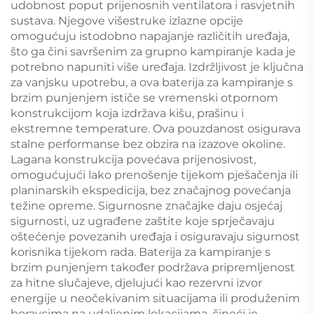
udobnost poput prijenosnih ventilatora i rasvjetnih
sustava. Njegove višestruke izlazne opcije
omogućuju istodobno napajanje različitih uređaja,
što ga čini savršenim za grupno kampiranje kada je
potrebno napuniti više uređaja. Izdržljivost je ključna
za vanjsku upotrebu, a ova baterija za kampiranje s
brzim punjenjem ističe se vremenski otpornom
konstrukcijom koja izdržava kišu, prašinu i
ekstremne temperature. Ova pouzdanost osigurava
stalne performanse bez obzira na izazove okoline.
Lagana konstrukcija povećava prijenosivost,
omogućujući lako prenošenje tijekom pješačenja ili
planinarskih ekspedicija, bez značajnog povećanja
težine opreme. Sigurnosne značajke daju osjećaj
sigurnosti, uz ugrađene zaštite koje sprječavaju
oštećenje povezanih uređaja i osiguravaju sigurnost
korisnika tijekom rada. Baterija za kampiranje s
brzim punjenjem također podržava pripremljenost
za hitne slučajeve, djelujući kao rezervni izvor
energije u neočekivanim situacijama ili produženim
boravcima na udaljenim lokacijama, čineći je