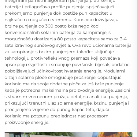
Integrirani pametni algoritam punjenja prati kemiju
baterije i prilagođava profile punjenja, sprječavajući
prekomjerno punjenje dok postiže pun kapacitet u
najkraćem mogućem vremenu. Korisnici doživljavaju
brzine punjenja do 300 posto brže nego kod
konvencionalnih solarnih baterija za kampiranje, s
mogućnošću dostizanja 80 posto kapaciteta samo za 3-4
sata izravnog sunčevog svjetla. Ova revolucionarna baterija
za kampiranje s brzim punjenjem također uključuje
tehnologiju protivrefleksivnog premaza koji povećava
apsorpciju svjetlosti i smanjuje površinski bljesak, dodatno
poboljšavajući učinkovitost hvatanja energije. Modularni
dizajn solarne ploče omogućuje proširenje, dopuštajući
korisnicima da spoje dodatne ploče za još brže punjenje
kada je potrebna maksimalna proizvodnja energije. Zasloni
s stvarnim vremenom pružaju detaljnu analitiku punjenja,
prikazujući trenutni ulaz solarne energije, brzinu punjenja i
procijenjeno vrijeme do punog kapaciteta, dajući
korisnicima potpunu preglednost nad procesom
proizvodnje energije.