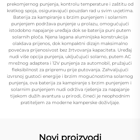
prekomjernog punjenja, kontrolu temperature i zaštitu od
kratkog spoja, osiguravajući pouzdan rad u svim uvjetima.
Baterija za kampiranje s brzim punjenjem i solarnim
punjenjem podržava punjenje u prolazu, omogućujući
istodobno napajanje uređaja dok se baterija puni putem
solarnih ploča. Njena lagana aluminijska konstrukcija
olakšava prijenos, dok kompaktni dizajn maksimalno
povećava prijenosivost bez žrtvovanja kapaciteta. Uređaj
nudi više opcija punjenja, uključujući solarno, putem AC
mrežnog adaptera i 12V punjenja za automobil, pružajući
fleksibilnost za pripremu prije putovanja. Zahvaljujući
izvrsnoj gustoći energije i brzim mogućnostima solarnog
punjenja, ova baterija za kampiranje s brzim punjenjem i
solarnim punjenjem nudi održiva rješenja za napajanje
tijekom dužih avantura u prirodi, čineći je neophodnim
pratiteljem za moderne kamperske doživljaje.
Novi proizvodi