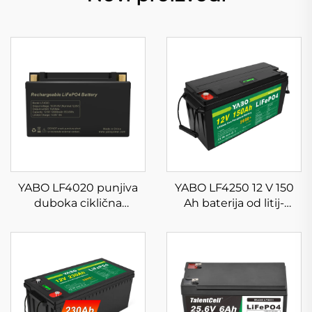
YABO LF4020 punjiva
YABO LF4250 12 V 150
duboka ciklična
Ah baterija od litij-
prizmatična 12 V 12 Ah
željeznog fosfata visoke
litijeva LiFePO4 baterija
kvalitete,
za solarne sustave
visokokvalitetni paket
litijevih LiFePO4
solarnih baterija s BMS-
om