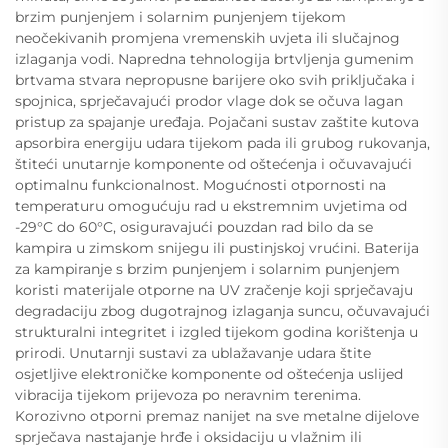
brzim punjenjem i solarnim punjenjem tijekom
neočekivanih promjena vremenskih uvjeta ili slučajnog
izlaganja vodi. Napredna tehnologija brtvljenja gumenim
brtvama stvara nepropusne barijere oko svih priključaka i
spojnica, sprječavajući prodor vlage dok se očuva lagan
pristup za spajanje uređaja. Pojačani sustav zaštite kutova
apsorbira energiju udara tijekom pada ili grubog rukovanja,
štiteći unutarnje komponente od oštećenja i očuvavajući
optimalnu funkcionalnost. Mogućnosti otpornosti na
temperaturu omogućuju rad u ekstremnim uvjetima od
-29°C do 60°C, osiguravajući pouzdan rad bilo da se
kampira u zimskom snijegu ili pustinjskoj vrućini. Baterija
za kampiranje s brzim punjenjem i solarnim punjenjem
koristi materijale otporne na UV zračenje koji sprječavaju
degradaciju zbog dugotrajnog izlaganja suncu, očuvavajući
strukturalni integritet i izgled tijekom godina korištenja u
prirodi. Unutarnji sustavi za ublažavanje udara štite
osjetljive elektroničke komponente od oštećenja uslijed
vibracija tijekom prijevoza po neravnim terenima.
Korozivno otporni premaz nanijet na sve metalne dijelove
sprječava nastajanje hrđe i oksidaciju u vlažnim ili