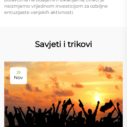
neizmjerno vrijednom investicijom za ozbiljne
entuzijaste vanjskih aktivnosti.
Savjeti i trikovi
25
Nov