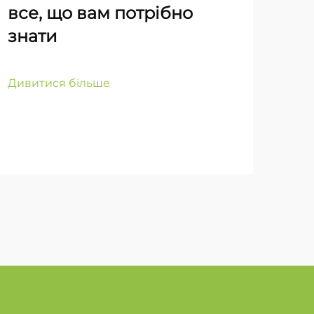
все, що вам потрібно
тр
знати
ак
ві
ма
Дивитися більше
ене
Див