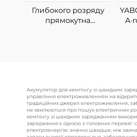
Глибокого розряду
YABO
прямокутна
А·г
акумуляторна
фос
батарея YABO
в
LF4020 12 В 12 А·год
літ
Літій LiFePO4 для
LiF
сонячних систем
Акумулятор для кемпінгу зі швидким заряд
управління електроживленням на відкритом
традиційних джерел електроживлення, заб
не хвилюються про пошук електричних роз
кемпінгу зі швидким заряджанням викорис
заряджання є однією з головних переваг: 
електроенергію значно швидше, ніж звича
запаси енергії впродовж дня, забезпечуюч