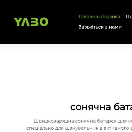
Головна сторінка
Пр
Зв'яжіться з нами
сонячна бат
Швидкозарядна сонячна батарея для к
спеціально для шанувальників активного в