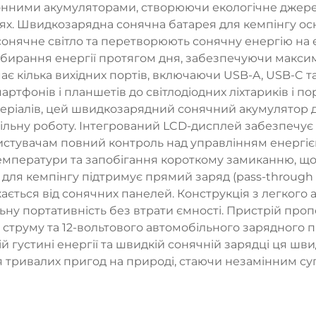
іонними акумуляторами, створюючи екологічне джер
цях. Швидкозарядна сонячна батарея для кемпінгу 
онячне світло та перетворюють сонячну енергію на 
бирання енергії протягом дня, забезпечуючи макси
ає кілька вихідних портів, включаючи USB-A, USB-C 
артфонів і планшетів до світлодіодних ліхтариків і 
атеріалів, цей швидкозарядний сонячний акумулятор 
ільну роботу. Інтегрований LCD-дисплей забезпечує м
ристувачам повний контроль над управлінням енергіє
емператури та запобігання короткому замиканню, що
для кемпінгу підтримує прямий заряд (pass-through
ається від сонячних панелей. Конструкція з легкого
у портативність без втрати ємності. Пристрій пропон
струму та 12-вольтового автомобільного зарядного п
й густині енергії та швидкій сонячній зарядці ця ш
я тривалих пригод на природі, стаючи незамінним су