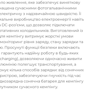
ело живлення, яке забезпечує виняткову
оснащена сучасними фотогальванічними
електричну з надзвичайною швидкістю. Її
мальне виробництво електроенергії навіть
та DC-роз’єми, що дозволяє підключати
портативних холодильників. Виготовлений із
для кемпінгу витримує жорсткі умови
оніторинг рівня заряду, стану зарядки та
ю. Просунуті функції безпеки включають
 гарантують надійну роботу в будь-яких
 charging), дозволяючи одночасно живити
 алюмінію полегшує транспортування, а
ує кілька способів зарядки: від сонячних
ристрою, забезпечуючи гнучкість під час
видкозарядна сонячна батарея для кемпінгу
путником сучасного кемпінгу.