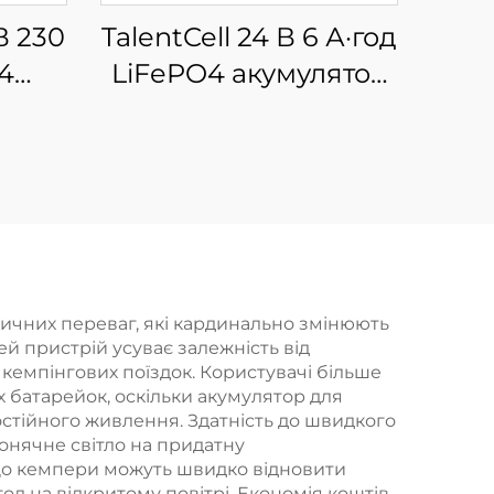
В 230
TalentCell 24 В 6 А·год
4
LiFePO4 акумулятор
тний
LF8011, глибокого
циклу,
перезаряджуваний
ля
літій-залізо-
фосфатний
,
акумулятор для
ми,
електромотора,
тичних переваг, які кардинально змінюють
й пристрій усуває залежність від
нгу,
будинку на колесах,
кемпінгових поїздок. Користувачі більше
режі
кемпінгу
 батарейок, оскільки акумулятор для
стійного живлення. Здатність до швидкого
онячне світло на придатну
 що кемпери можуть швидко відновити
д на відкритому повітрі. Економія коштів