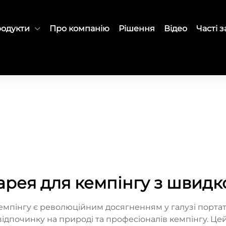
одукти
Про компанію
Рішення
Відео
Часті 
арея для кемпінгу з швид
емпінгу є революційним досягненням у галузі порт
ідпочинку на природі та професіоналів кемпінгу. Ц