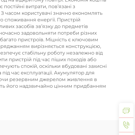
постійні витрати, пов’язані з
З часом користувачі значно економлять
 споживання енергії. Пристрій
ивих засобів зв’язку до предметів
одночасно задовольняти потреби різних
 багато пристроїв. Міцність є ключовим
заряджанням вирізняється конструкцією,
безпечує стабільну роботу незалежно від
ти пристрій під час піших походів або
чують спокій, оскільки вбудовані захисні
ід час експлуатації. Акумулятор для
паючи резервним джерелом живлення в
бить його надзвичайно цінним придбанням