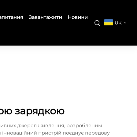
запитання
Завантажити
Новини
UK
кою зарядкою
ативних джерел живлення, розробленим
ей інноваційний пристрій поєднує передову