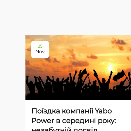
25
Nov
Поїздка компанії Yabo
Power в середині року:
незабутній досвід