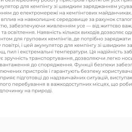
улятор для кемпінгу зі швидким заряджанням усуває 
ням до електромережі на кемпінгових майданчиках. 
вплив на навколишнє середовище за рахунок сталого
тю, забезпечуючи живленням усе — від життєво важл
 та освітлення. Наявність кількох виходів дозволяє 
нтом для групових кемпінгів, де потрібно заряджати
повітрі, і цей акумулятор для кемпінгу зі швидким 
щ, пил і екстремальні температури. Ця надійність за
ує зручність транспортування, дозволяючи легко носи
авантаження до спорядження. Функції безпеки забезпе
чених пристроїв і гарантують безпеку користувача п
сприяє підготовці до надзвичайних ситуацій, висту
валого перебування в важкодоступних місцях, що ро
дпочинку на природі.