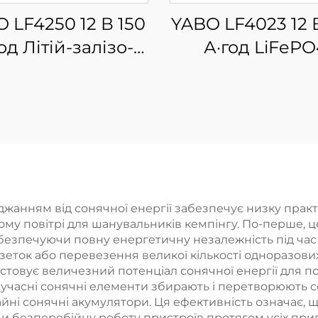
 LF4250 12 В 150
YABO LF4023 12 
од Літій-залізо-
А·год LiFePO
фатна батарея,
літієво-фосфа
исокоякісний
акумулятор,
ієвий акумулятор
розрядний
ePO4, сонячний
акумулятор д
блок з BMS
морського
застосування
сонячної систе
жанням від сонячної енергії забезпечує низку прак
у повітрі для шанувальників кемпінгу. По-перше, це
автодому, кемпі
езпечуючи повну енергетичну незалежність під час 
позаелектроме
еток або перевезення великої кількості одноразових
товує величезний потенціал сонячної енергії для по
сучасні сонячні елементи збирають і перетворюють с
йні сонячні акумулятори. Ця ефективність означає,
и безперебійну роботу пристроїв протягом усіх приго