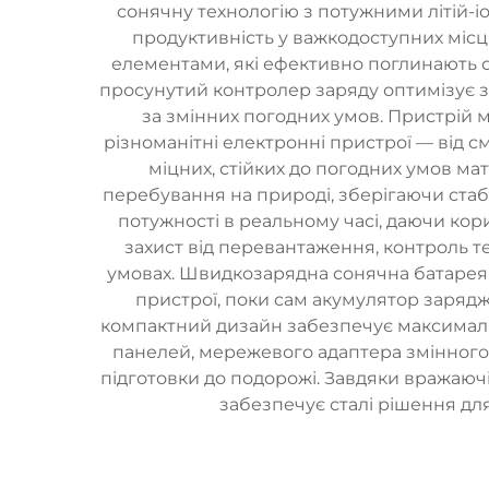
сонячну технологію з потужними літій-
продуктивність у важкодоступних міс
елементами, які ефективно поглинають с
просунутий контролер заряду оптимізує з
за змінних погодних умов. Пристрій м
різноманітні електронні пристрої — від см
міцних, стійких до погодних умов м
перебування на природі, зберігаючи стаб
потужності в реальному часі, даючи ко
захист від перевантаження, контроль т
умовах. Швидкозарядна сонячна батарея 
пристрої, поки сам акумулятор зарядж
компактний дизайн забезпечує максимальн
панелей, мережевого адаптера змінного 
підготовки до подорожі. Завдяки вражаючі
забезпечує сталі рішення дл