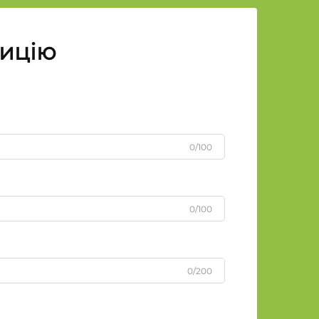
зицію
0/100
0/100
0/200