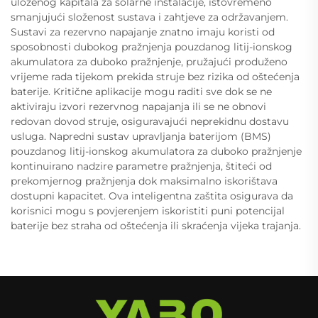
uloženog kapitala za solarne instalacije, istovremeno
smanjujući složenost sustava i zahtjeve za održavanjem.
Sustavi za rezervno napajanje znatno imaju koristi od
sposobnosti dubokog pražnjenja pouzdanog litij-ionskog
akumulatora za duboko pražnjenje, pružajući produženo
vrijeme rada tijekom prekida struje bez rizika od oštećenja
baterije. Kritične aplikacije mogu raditi sve dok se ne
aktiviraju izvori rezervnog napajanja ili se ne obnovi
redovan dovod struje, osiguravajući neprekidnu dostavu
usluga. Napredni sustav upravljanja baterijom (BMS)
pouzdanog litij-ionskog akumulatora za duboko pražnjenje
kontinuirano nadzire parametre pražnjenja, štiteći od
prekomjernog pražnjenja dok maksimalno iskorištava
dostupni kapacitet. Ova inteligentna zaštita osigurava da
korisnici mogu s povjerenjem iskoristiti puni potencijal
baterije bez straha od oštećenja ili skraćenja vijeka trajanja.