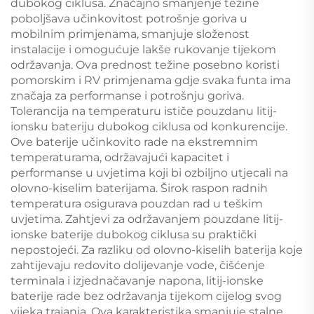
dubokog ciklusa. Značajno smanjenje težine
poboljšava učinkovitost potrošnje goriva u
mobilnim primjenama, smanjuje složenost
instalacije i omogućuje lakše rukovanje tijekom
održavanja. Ova prednost težine posebno koristi
pomorskim i RV primjenama gdje svaka funta ima
značaja za performanse i potrošnju goriva.
Tolerancija na temperaturu ističe pouzdanu litij-
ionsku bateriju dubokog ciklusa od konkurencije.
Ove baterije učinkovito rade na ekstremnim
temperaturama, održavajući kapacitet i
performanse u uvjetima koji bi ozbiljno utjecali na
olovno-kiselim baterijama. Širok raspon radnih
temperatura osigurava pouzdan rad u teškim
uvjetima. Zahtjevi za održavanjem pouzdane litij-
ionske baterije dubokog ciklusa su praktički
nepostojeći. Za razliku od olovno-kiselih baterija koje
zahtijevaju redovito dolijevanje vode, čišćenje
terminala i izjednačavanje napona, litij-ionske
baterije rade bez održavanja tijekom cijelog svog
vijeka trajanja. Ova karakteristika smanjuje stalne