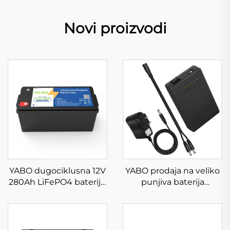
Novi proizvodi
YABO dugociklusna 12V
YABO prodaja na veliko
280Ah LiFePO4 baterija,
punjiva baterija
litij-željezni fosfat,
YB1203000 12 V 3000
dubokociklusna baterija
mAh litij-ionska baterija
za električna vozila, golf
duboke iscrpljenosti
kolica i solarnu energiju
izlaz istosmjerne struje