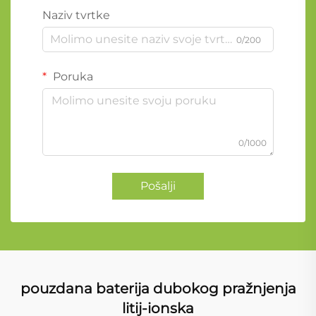
Naziv tvrtke
0/200
Poruka
0/1000
Pošalji
pouzdana baterija dubokog pražnjenja
litij-ionska