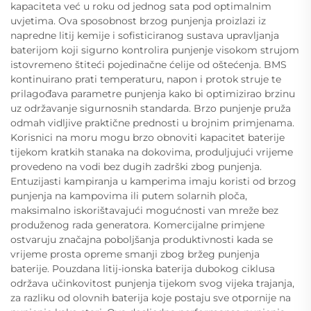
kapaciteta već u roku od jednog sata pod optimalnim
uvjetima. Ova sposobnost brzog punjenja proizlazi iz
napredne litij kemije i sofisticiranog sustava upravljanja
baterijom koji sigurno kontrolira punjenje visokom strujom
istovremeno štiteći pojedinačne ćelije od oštećenja. BMS
kontinuirano prati temperaturu, napon i protok struje te
prilagođava parametre punjenja kako bi optimizirao brzinu
uz održavanje sigurnosnih standarda. Brzo punjenje pruža
odmah vidljive praktične prednosti u brojnim primjenama.
Korisnici na moru mogu brzo obnoviti kapacitet baterije
tijekom kratkih stanaka na dokovima, produljujući vrijeme
provedeno na vodi bez dugih zadrški zbog punjenja.
Entuzijasti kampiranja u kamperima imaju koristi od brzog
punjenja na kampovima ili putem solarnih ploča,
maksimalno iskorištavajući mogućnosti van mreže bez
produženog rada generatora. Komercijalne primjene
ostvaruju značajna poboljšanja produktivnosti kada se
vrijeme prosta opreme smanji zbog bržeg punjenja
baterije. Pouzdana litij-ionska baterija dubokog ciklusa
održava učinkovitost punjenja tijekom svog vijeka trajanja,
za razliku od olovnih baterija koje postaju sve otpornije na