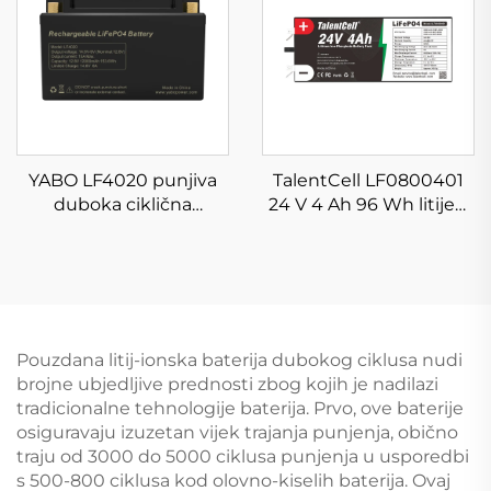
litij powerbank za LED
svjetlo
YABO LF4020 punjiva
TalentCell LF0800401
duboka ciklična
24 V 4 Ah 96 Wh litijevi
prizmatična 12 V 12 Ah
LiFePO4 akumulator
litijeva LiFePO4 baterija
dubokog ciklusa
za solarne sustave
ponovno punjivi litij-
željezni fosfatni
akumulatori
Pouzdana litij-ionska baterija dubokog ciklusa nudi
brojne ubjedljive prednosti zbog kojih je nadilazi
tradicionalne tehnologije baterija. Prvo, ove baterije
osiguravaju izuzetan vijek trajanja punjenja, obično
traju od 3000 do 5000 ciklusa punjenja u usporedbi
s 500-800 ciklusa kod olovno-kiselih baterija. Ovaj