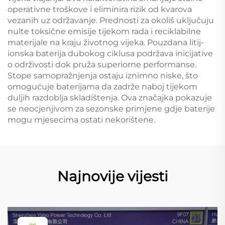
operativne troškove i eliminira rizik od kvarova
vezanih uz održavanje. Prednosti za okoliš uključuju
nulte toksične emisije tijekom rada i reciklabilne
materijale na kraju životnog vijeka. Pouzdana litij-
ionska baterija dubokog ciklusa podržava inicijative
o održivosti dok pruža superiorne performanse.
Stope samopražnjenja ostaju iznimno niske, što
omogućuje baterijama da zadrže naboj tijekom
duljih razdoblja skladištenja. Ova značajka pokazuje
se neocjenjivom za sezonske primjene gdje baterije
mogu mjesecima ostati nekorištene.
Najnovije vijesti