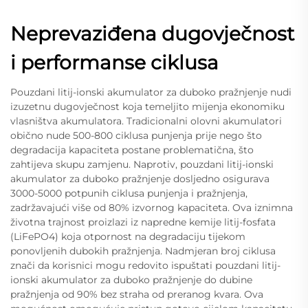
Neprevaziđena dugovječnost
i performanse ciklusa
Pouzdani litij-ionski akumulator za duboko pražnjenje nudi
izuzetnu dugovječnost koja temeljito mijenja ekonomiku
vlasništva akumulatora. Tradicionalni olovni akumulatori
obično nude 500-800 ciklusa punjenja prije nego što
degradacija kapaciteta postane problematična, što
zahtijeva skupu zamjenu. Naprotiv, pouzdani litij-ionski
akumulator za duboko pražnjenje dosljedno osigurava
3000-5000 potpunih ciklusa punjenja i pražnjenja,
zadržavajući više od 80% izvornog kapaciteta. Ova iznimna
životna trajnost proizlazi iz napredne kemije litij-fosfata
(LiFePO4) koja otpornost na degradaciju tijekom
ponovljenih dubokih pražnjenja. Nadmjeran broj ciklusa
znači da korisnici mogu redovito ispuštati pouzdani litij-
ionski akumulator za duboko pražnjenje do dubine
pražnjenja od 90% bez straha od preranog kvara. Ova