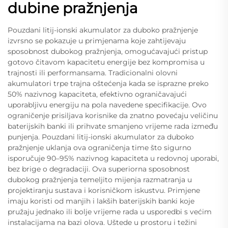
dubine pražnjenja
Pouzdani litij-ionski akumulator za duboko pražnjenje
izvrsno se pokazuje u primjenama koje zahtijevaju
sposobnost dubokog pražnjenja, omogućavajući pristup
gotovo čitavom kapacitetu energije bez kompromisa u
trajnosti ili performansama. Tradicionalni olovni
akumulatori trpe trajna oštećenja kada se isprazne preko
50% nazivnog kapaciteta, efektivno ograničavajući
uporabljivu energiju na pola navedene specifikacije. Ovo
ograničenje prisiljava korisnike da znatno povećaju veličinu
baterijskih banki ili prihvate smanjeno vrijeme rada između
punjenja. Pouzdani litij-ionski akumulator za duboko
pražnjenje uklanja ova ograničenja time što sigurno
isporučuje 90–95% nazivnog kapaciteta u redovnoj uporabi,
bez brige o degradaciji. Ova superiorna sposobnost
dubokog pražnjenja temeljito mijenja razmatranja u
projektiranju sustava i korisničkom iskustvu. Primjene
imaju koristi od manjih i lakših baterijskih banki koje
pružaju jednako ili bolje vrijeme rada u usporedbi s većim
instalacijama na bazi olova. Uštede u prostoru i težini