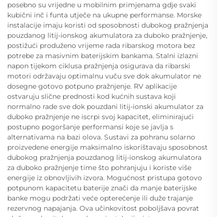
posebno su vrijedne u mobilnim primjenama gdje svaki
kubični inč i funta utječe na ukupne performanse. Morske
instalacije imaju koristi od sposobnosti dubokog pražnjenja
pouzdanog litij-ionskog akumulatora za duboko pražnjenje,
postižući produženo vrijeme rada ribarskog motora bez
potrebe za masivnim baterijskim bankama. Stalni izlazni
napon tijekom ciklusa pražnjenja osigurava da ribarski
motori održavaju optimalnu vuču sve dok akumulator ne
dosegne gotovo potpuno pražnjenje. RV aplikacije
ostvaruju slične prednosti kod kućnih sustava koji
normalno rade sve dok pouzdani litij-ionski akumulator za
duboko pražnjenje ne iscrpi svoj kapacitet, eliminirajući
postupno pogoršanje performansi koje se javlja s
alternativama na bazi olova. Sustavi za pohranu solarno
proizvedene energije maksimalno iskorištavaju sposobnost
dubokog pražnjenja pouzdanog litij-ionskog akumulatora
za duboko pražnjenje time što pohranjuju i koriste više
energije iz obnovljivih izvora. Mogućnost pristupa gotovo
potpunom kapacitetu baterije znači da manje baterijske
banke mogu podržati veće opterećenje ili duže trajanje
rezervnog napajanja. Ova učinkovitost poboljšava povrat