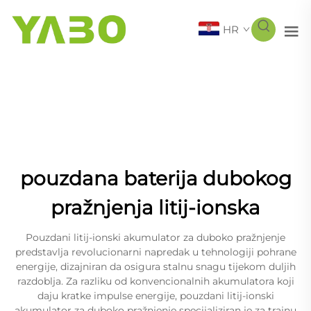
HR
pouzdana baterija dubokog
pražnjenja litij-ionska
Pouzdani litij-ionski akumulator za duboko pražnjenje
predstavlja revolucionarni napredak u tehnologiji pohrane
energije, dizajniran da osigura stalnu snagu tijekom duljih
razdoblja. Za razliku od konvencionalnih akumulatora koji
daju kratke impulse energije, pouzdani litij-ionski
akumulator za duboko pražnjenje specijaliziran je za trajnu