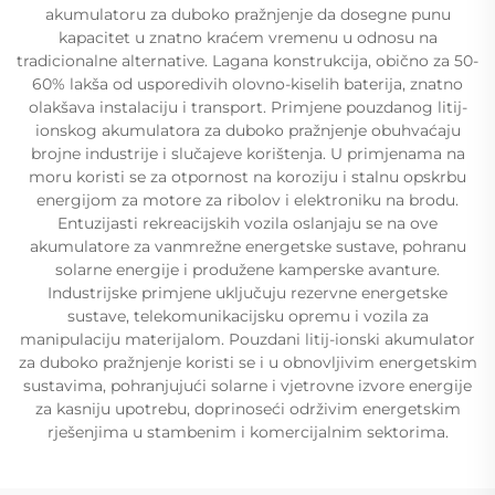
akumulatoru za duboko pražnjenje da dosegne punu
kapacitet u znatno kraćem vremenu u odnosu na
tradicionalne alternative. Lagana konstrukcija, obično za 50-
60% lakša od usporedivih olovno-kiselih baterija, znatno
olakšava instalaciju i transport. Primjene pouzdanog litij-
ionskog akumulatora za duboko pražnjenje obuhvaćaju
brojne industrije i slučajeve korištenja. U primjenama na
moru koristi se za otpornost na koroziju i stalnu opskrbu
energijom za motore za ribolov i elektroniku na brodu.
Entuzijasti rekreacijskih vozila oslanjaju se na ove
akumulatore za vanmrežne energetske sustave, pohranu
solarne energije i produžene kamperske avanture.
Industrijske primjene uključuju rezervne energetske
sustave, telekomunikacijsku opremu i vozila za
manipulaciju materijalom. Pouzdani litij-ionski akumulator
za duboko pražnjenje koristi se i u obnovljivim energetskim
sustavima, pohranjujući solarne i vjetrovne izvore energije
za kasniju upotrebu, doprinoseći održivim energetskim
rješenjima u stambenim i komercijalnim sektorima.