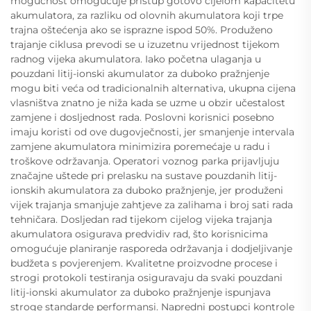
mogućnost omogućuje pristup gotovo cijelom kapacitetu
akumulatora, za razliku od olovnih akumulatora koji trpe
trajna oštećenja ako se isprazne ispod 50%. Produženo
trajanje ciklusa prevodi se u izuzetnu vrijednost tijekom
radnog vijeka akumulatora. Iako početna ulaganja u
pouzdani litij-ionski akumulator za duboko pražnjenje
mogu biti veća od tradicionalnih alternativa, ukupna cijena
vlasništva znatno je niža kada se uzme u obzir učestalost
zamjene i dosljednost rada. Poslovni korisnici posebno
imaju koristi od ove dugovječnosti, jer smanjenje intervala
zamjene akumulatora minimizira poremećaje u radu i
troškove održavanja. Operatori voznog parka prijavljuju
značajne uštede pri prelasku na sustave pouzdanih litij-
ionskih akumulatora za duboko pražnjenje, jer produženi
vijek trajanja smanjuje zahtjeve za zalihama i broj sati rada
tehničara. Dosljedan rad tijekom cijelog vijeka trajanja
akumulatora osigurava predvidiv rad, što korisnicima
omogućuje planiranje rasporeda održavanja i dodjeljivanje
budžeta s povjerenjem. Kvalitetne proizvodne procese i
strogi protokoli testiranja osiguravaju da svaki pouzdani
litij-ionski akumulator za duboko pražnjenje ispunjava
stroge standarde performansi. Napredni postupci kontrole