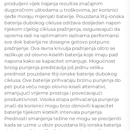
produljeni vijek trajanja rezultira značajnim
dugoročnim uštedama u troškovima, jer korisnici
rjeđe moraju mijenjati baterije. Pouzdana litij-ionska
baterija dubokog ciklusa održava dosljedan napon
tijekom cijelog ciklusa pražnjenja, osiguravajući da
oprema radi na optimalnim razinama performansi
sve dok baterija ne dosegne gotovo potpuno
pražnjenje. Ova ravna krivulja pražnjenja oštro se
razlikuje od olovno-kiselih baterija koje imaju pad
napona kako se kapacitet smanjuje. Mogućnost
brzog punjenja predstavlja još jednu veliku
prednost pouzdane litij-ionske baterije dubokog
ciklusa. Ove baterije prihvaćaju brzinu punjenja do
pet puta veću nego olovno-kiseli alternativi,
smanjujući vrijeme prostoja i povećavajući
produktivnost. Visoka stopa prihvaćanja punjenja
znači da korisnici mogu brzo obnoviti kapacitet
baterije tijekom kratkih intervala punjenja.
Prednosti smanjenja težine ne mogu se precijeniti
kada se uzme u obzir pouzdana litij-ionska baterija