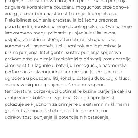
punjenje kako stari. Ova dosljedna performansa punjenja
osigurava korisnicima pouzdanu mogućnost brze obnove
energije bez obzira na starost baterije ili broj ciklusa.
Fleksibilnost punjenja predstavlja još jednu prednost
pouzdane litij-ionske baterije dubokog ciklusa. Ove baterije
istovremeno mogu prihvatiti punjenje iz više izvora,
uključujući solarne ploče, alternatore i struju iz luke,
automatski uravnotežujući ulazni tok radi optimizacije
brzine punjenja. Inteligentni sustav punjenja sprječava
prekomjerno punjenje i maksimizira prihvatljivost energije,
čime se štiti ulaganje u bateriju i omogućuje nadmorska
performansa. Nadogradnja kompenzacije temperature
ugrađena u pouzdanu litij-ionsku bateriju dubokog ciklusa
osigurava sigurno punjenje u širokom rasponu
temperatura, održavajući optimalne brzine punjenja čak i u
zahtjevnim okolišnim uvjetima. Ova prilagodljivost
pokazuje se ključnom za primjene u ekstremnim klimama
gdje bi tradicionalne baterije patile od smanjene
učinkovitosti punjenja ili potencijalnih oštećenja.