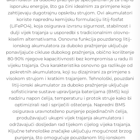
isporuku energije, što ga čini idealnim za primjene koje
zahtijevaju dugotrajnu opskrbu strujom. Ovi akumulatori
koriste naprednu kemijsku formulaciju litij-fosfat
(LiFePO4), koja osigurava izvrsnu sigurnost, stabilnost i
dulji vijek trajanja u usporedbi s tradicionalnim olovno-
kiselim alternativama. Osnovna funkcija pouzdanog litij-
ionskog akumulatora za duboko pražnjenje uključuje
ponavljajuće cikluse dubokog pražnjenja, obično korištenje
80-90% njegove kapacitivnosti bez kompromisa u radu ili
vijeku trajanja. Ova karakteristika osnovno ga razlikuje od
pokretnih akumulatora, koji su dizajnirani za primjene s
visokom strujom i kratkim trajanjem. Tehnološki, pouzdani
litij-ionski akumulator za duboko pražnjenje uključuje
sofisticirane sustave upravljanja baterijama (BMS) koji
nadziru napon ćelija, temperaturu i protok struje kako bi
optimizirali rad i spriječili oštećenja. Napredni BMS
osigurava uravnoteženo punjenje pojedinačnih ćelija,
produžavajući ukupni vijek trajanja akumulatora i
održavajući dosljedan rad tijekom cijelog vijeka trajanja.
Ključne tehnološke značajke uključuju mogućnost brzog
punjenja, što omogućuje pouzdanom litij-ionskom