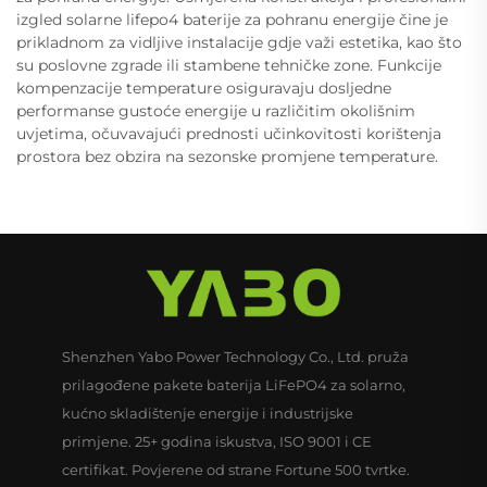
izgled solarne lifepo4 baterije za pohranu energije čine je
prikladnom za vidljive instalacije gdje važi estetika, kao što
su poslovne zgrade ili stambene tehničke zone. Funkcije
kompenzacije temperature osiguravaju dosljedne
performanse gustoće energije u različitim okolišnim
uvjetima, očuvavajući prednosti učinkovitosti korištenja
prostora bez obzira na sezonske promjene temperature.
Shenzhen Yabo Power Technology Co., Ltd. pruža
prilagođene pakete baterija LiFePO4 za solarno,
kućno skladištenje energije i industrijske
primjene. 25+ godina iskustva, ISO 9001 i CE
certifikat. Povjerene od strane Fortune 500 tvrtke.