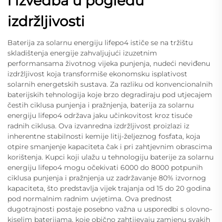
i izvedba u pogledu
izdržljivosti
Baterija za solarnu energiju lifepo4 ističe se na tržištu
skladištenja energije zahvaljujući izuzetnim
performansama životnog vijeka punjenja, nudeći neviđenu
izdržljivost koja transformiše ekonomsku isplativost
solarnih energetskih sustava. Za razliku od konvencionalnih
baterijskih tehnologija koje brzo degradiraju pod utjecajem
čestih ciklusa punjenja i pražnjenja, baterija za solarnu
energiju lifepo4 održava jaku učinkovitost kroz tisuće
radnih ciklusa. Ova izvanredna izdržljivost proizlazi iz
inherentne stabilnosti kemije litij-željeznog fosfata, koja
otpire smanjenje kapaciteta čak i pri zahtjevnim obrascima
korištenja. Kupci koji ulažu u tehnologiju baterije za solarnu
energiju lifepo4 mogu očekivati 6000 do 8000 potpunih
ciklusa punjenja i pražnjenja uz zadržavanje 80% izvornog
kapaciteta, što predstavlja vijek trajanja od 15 do 20 godina
pod normalnim radnim uvjetima. Ova prednost
dugotrajnosti postaje posebno važna u usporedbi s olovno-
kiselim baterijama, koje obično zahtijevaju zamjenu svakih