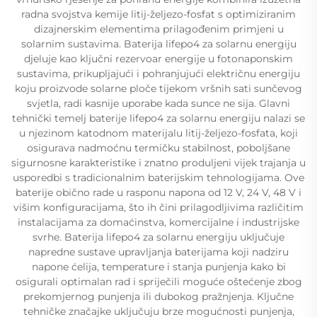
radna svojstva kemije litij-željezo-fosfat s optimiziranim
dizajnerskim elementima prilagođenim primjeni u
solarnim sustavima. Baterija lifepo4 za solarnu energiju
djeluje kao ključni rezervoar energije u fotonaponskim
sustavima, prikupljajući i pohranjujući električnu energiju
koju proizvode solarne ploče tijekom vršnih sati sunčevog
svjetla, radi kasnije uporabe kada sunce ne sija. Glavni
tehnički temelj baterije lifepo4 za solarnu energiju nalazi se
u njezinom katodnom materijalu litij-željezo-fosfata, koji
osigurava nadmoćnu termičku stabilnost, poboljšane
sigurnosne karakteristike i znatno produljeni vijek trajanja u
usporedbi s tradicionalnim baterijskim tehnologijama. Ove
baterije obično rade u rasponu napona od 12 V, 24 V, 48 V i
višim konfiguracijama, što ih čini prilagodljivima različitim
instalacijama za domaćinstva, komercijalne i industrijske
svrhe. Baterija lifepo4 za solarnu energiju uključuje
napredne sustave upravljanja baterijama koji nadziru
napone ćelija, temperature i stanja punjenja kako bi
osigurali optimalan rad i spriječili moguće oštećenje zbog
prekomjernog punjenja ili dubokog pražnjenja. Ključne
tehničke značajke uključuju brze mogućnosti punjenja,