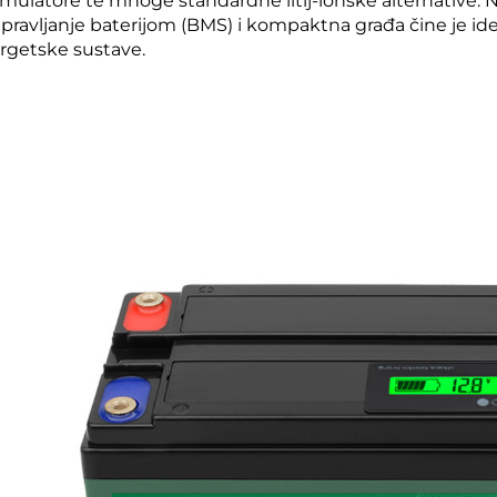
mulatore te mnoge standardne litij-ionske alternative. Nj
upravljanje baterijom (BMS) i kompaktna građa čine je id
rgetske sustave.