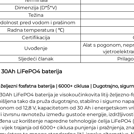
Terminala
Dimenzija (D*Š*V)
Težina
dolnost pred vodom i prašinom
Radna temperatura (
℃
)
Certifikacija
Alat s pogonom, nepre
Uvođenje
vjetroelektr
Sljedeći članak
Prilag
 30Ah LiFePO4 baterija
j-željezni fosfatna baterija | 6000+ ciklusa | Dugotrajno, sigu
 30Ah LiFePO4 baterija je visokoučinkovita litij-željezno-
išljena tako da pruža dugotrajno, stabilno i sigurno napa
onom od 12,8 V, kapacitetom od 30 Ah i energetskom vri
i izvrsnu ravnotežu između gustoće energije, izdržljivosti
đena uz korištenje napredne tehnologije ćelija LiFePO4 (lit
 vijek trajanja od 6000+ ciklusa punjenja i pražnjenja, z