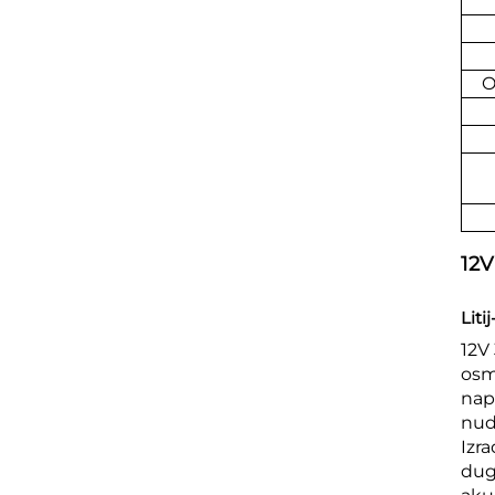
O
12V
Liti
12V
osm
nap
nud
Izra
dug