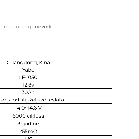
Preporučeni proizvodi
Guangdong, Kina
Yabo
LF4050
12,8v
30Ah
erija od litij-željezo fosfata
14,0~14,6 V
6000 ciklusa
3 godine
≤55mΩ