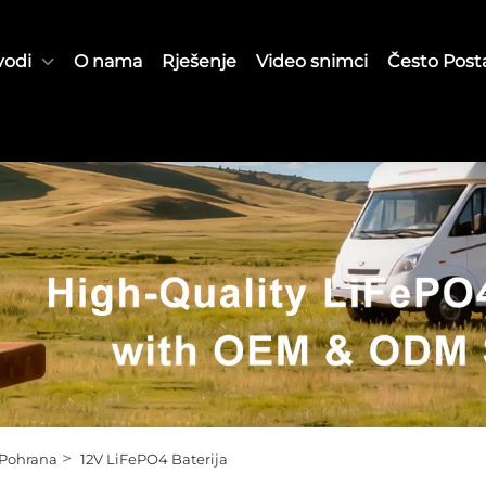
vodi
O nama
Rješenje
Video snimci
Često Posta
>
Pohrana
12V LiFePO4 Baterija