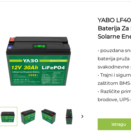
YABO LF405
Baterija Za
Solarne Ene
• pouzdana sn
baterija pruža
svakodnevne 
• Trajni i sig
zaštitom BMS-
• Različite pr
brodove, UPS-
Istragu