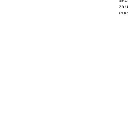
aku
za 
ene