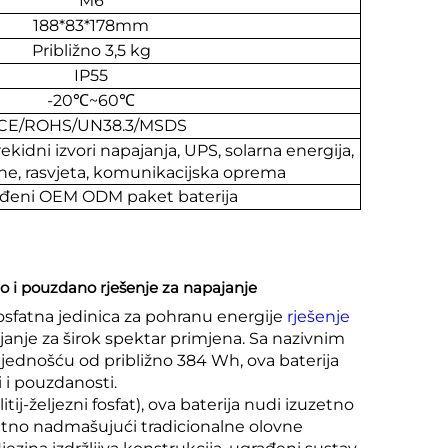
M6
188*83*178mm
Približno 3,5 kg
IP55
-20
℃
~60
℃
CE/ROHS/UN38.3/MSDS
kidni izvori napajanja, UPS, solarna energija,
ane, rasvjeta, komunikacijska oprema
ođeni OEM ODM paket baterija
rno i pouzdano rješenje za napajanje
fosfatna jedinica za pohranu energije
rješenje
janje za širok spektar primjena. Sa nazivnim
jednošću od približno 384 Wh, ova baterija
 i pouzdanosti.
ij-željezni fosfat), ova baterija nudi izuzetno
natno nadmašujući tradicionalne olovne