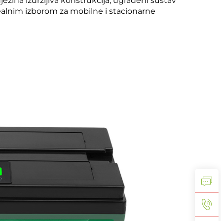
ezina izdržljiva konstrukcija, ugrađeni sustav
ealnim izborom za mobilne i stacionarne