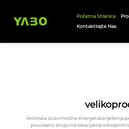
Početna Stranica
Pro
Kontaktirajte Nas
velikopro
Većinska izvanmrežna energetska rješenja pr
pouzdanu struju na lokacijama odvojenima o