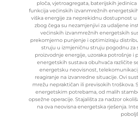
ploča, vjetroagregata, baterijskih jedini
funkcija većinskih izvanmrežnih energetskih s
viška energije za neprekidnu dostupnost u r
zbog čega su nezamjenjivi za udaljene inst
većinskih izvanmrežnih energetskih sust
prekomjerno punjenje i optimiziraju distrib
struju u izmjeničnu struju pogodnu z
proizvodnje energije, uzoraka potrošnje i 
energetskih sustava obuhvaća različite s
energetsku neovisnost, telekomunikacijsk
reagiranje na izvanredne situacije. Ovi sust
mrežu nepraktičan ili previsokih troškova
energetskim potrebama, od malih stambeni
opsežne operacije. Stajališta za nadzor okoliš
na ova neovisna energetska rješenja. Inte
pobolj