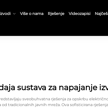
izvodi
Više o nama
Rješenje
Videozapisi
Najčeš
daja sustava za napajanje i
edstavljaju sveobuhvatna rješenja za opskrbu električno
d tradicionalnih javnih mreža. Ova sofisticirana rješen