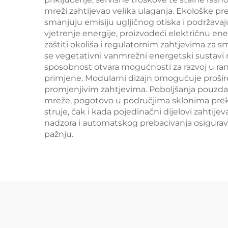
mreži zahtijevao velika ulaganja. Ekološke p
smanjuju emisiju ugljičnog otiska i podržavaju
vjetrenje energije, proizvodeći električnu ener
zaštiti okoliša i regulatornim zahtjevima za sm
se vegetativni vanmrežni energetski sustavi m
sposobnost otvara mogućnosti za razvoj u ran
primjene. Modularni dizajn omogućuje prošire
promjenjivim zahtjevima. Poboljšanja pouzd
mreže, pogotovo u područjima sklonima prekidi
struje, čak i kada pojedinačni dijelovi zahti
nadzora i automatskog prebacivanja osigurava
pažnju.