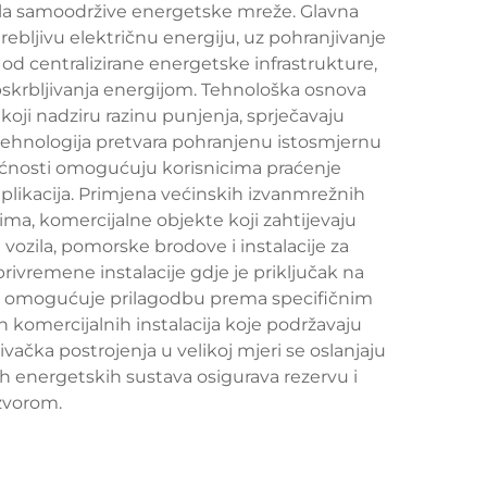
orila samoodržive energetske mreže. Glavna
rebljivu električnu energiju, uz pohranjivanje
od centralizirane energetske infrastrukture,
opskrbljivanja energijom. Tehnološka osnova
oji nadziru razinu punjenja, sprječavaju
 tehnologija pretvara pohranjenu istosmjernu
ćnosti omogućuju korisnicima praćenje
aplikacija. Primjena većinskih izvanmrežnih
ma, komercijalne objekte koji zahtijevaju
vozila, pomorske brodove i instalacije za
 privremene instalacije gdje je priključak na
ava omogućuje prilagodbu prema specifičnim
komercijalnih instalacija koje podržavaju
ivačka postrojenja u velikoj mjeri se oslanjaju
ih energetskih sustava osigurava rezervu i
zvorom.