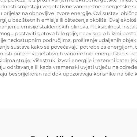
rednosti smještaju vegetativne vanmrežne energetske su
 prijelaz na obnovljive izvore energije. Ovi sustavi običn
giju bez štetnih emisija ili oštećenja okoliša. Ovaj ekolo
anjenje emisije stakleničkih plinova. Fleksibilnost instal
ogu postaviti gotovo bilo gdje, neovisno o blizini post
ije nedostupnim područjima, proširenje udaljenih objek
nje sustava kako se povećavaju potrebe za energijom, os
anosti putem vegetativnih vanmrežnih energetskih sust
ma struje. Višestruki izvori energije i rezervni baterij
jevaju održavanje ili kada vremenski uvjeti utječu na odr
ju besprijekoran rad dok upozoravaju korisnike na bilo 