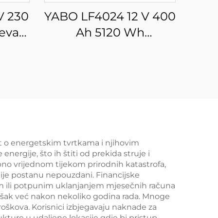
V 230
YABO LF4024 12 V 400
jeva
Ah 5120 Wh
nica
visokokapacitivna
jenje
LiFePO4 baterija,
arni
litijevi sustav pohrane
r,
energije za solarne,
van
izvanmrežne, kamper
i brodove
t o energetskim tvrtkama i njihovim
ergije, što ih štiti od prekida struje i
bno vrijednom tijekom prirodnih katastrofa,
gije postanu nepouzdani. Financijske
m ili potpunim uklanjanjem mjesečnih računa
rošak već nakon nekoliko godina rada. Mnoge
oškova. Korisnici izbjegavaju naknade za
kture u udaljene lokacije gdje bi pristup