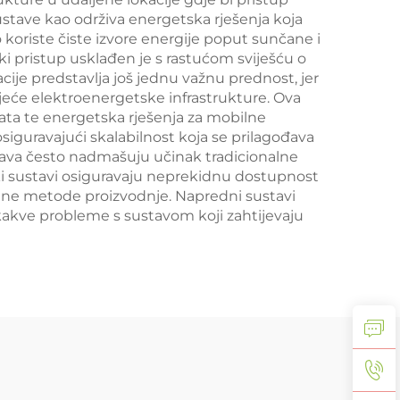
stave kao održiva energetska rješenja koja
o koriste čiste izvore energije poput sunčane i
ški pristup usklađen je s rastućom sviješću o
acije predstavlja još jednu važnu prednost, jer
ojeće elektroenergetske infrastrukture. Ova
ata te energetska rješenja za mobilne
iguravajući skalabilnost koja se prilagođava
ava često nadmašuju učinak tradicionalne
ski sustavi osiguravaju neprekidnu dostupnost
eđene metode proizvodnje. Napredni sustavi
kakve probleme s sustavom koji zahtijevaju