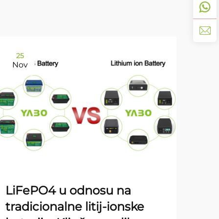
25
11
Nov
De
YA
LiFePO4 u odnosu na
god
tradicionalne litij-ionske
go