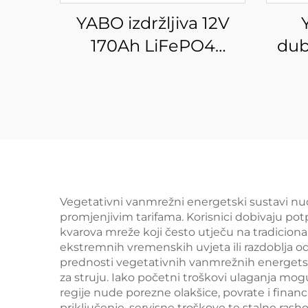
YABO izdržljiva 12V
170Ah LiFePO4
dub
baterija dugog vijeka
230
trajanja litijeva
fosfa
željezova fosfatna
re
baterija za sustav za
poh
pohranu solarne
energije izvan mreže
po
Vegetativni vanmrežni energetski sustavi nu
promjenjivim tarifama. Korisnici dobivaju pot
s
kvarova mreže koji često utječu na tradicion
prim
ekstremnih vremenskih uvjeta ili razdoblja o
prednosti vegetativnih vanmrežnih energets
za struju. Iako početni troškovi ulaganja mo
regije nude porezne olakšice, povrate i fina
priključenje, servisne troškove te stalne ras