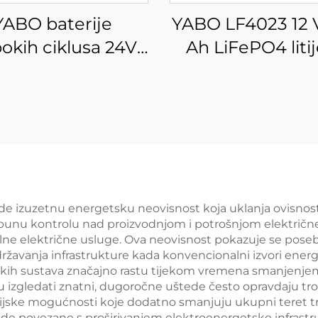
YABO baterije
YABO LF4023 12 
okih ciklusa 24V
Ah LiFePO4 liti
Ah litij-željezo-
baterijska jedi
tni paket baterija,
Baterija za pražn
zervni sustav za
za brodove, sol
ranu energije za
sustav, kampe
kuću, LiFePO4
kampiranje, iz
baterije za RV,
mreže
morske urede,
de izuzetnu energetsku neovisnost koja uklanja ovisnos
punu kontrolu nad proizvodnjom i potrošnjom električne en
olarni sustav i
alne električne usluge. Ova neovisnost pokazuje se pose
jene izvan mreže
državanja infrastrukture kada konvencionalni izvori ener
kih sustava značajno rastu tijekom vremena smanjenje
gu izgledati znatni, dugoročne uštede često opravdaju t
ncijske mogućnosti koje dodatno smanjuju ukupni teret tr
hode povezane s proširivanjem elektroenergetske infrastru