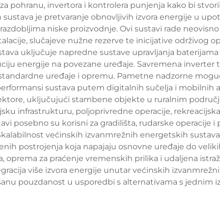
ca za pohranu, invertora i kontrolera punjenja kako bi stv
ustava je pretvaranje obnovljivih izvora energije u upot
azdobljima niske proizvodnje. Ovi sustavi rade neovisno 
alacije, slučajeve nužne rezerve te inicijative održivog 
ava uključuje napredne sustave upravljanja baterijama k
uciju energije na povezane uređaje. Savremena inverter
a standardne uređaje i opremu. Pametne nadzorne mogu
performansi sustava putem digitalnih sučelja i mobilnih 
ektore, uključujući stambene objekte u ruralnim područji
u infrastrukturu, poljoprivredne operacije, rekreacijska 
avi posebno su korisni za gradilišta, rudarske operacije i
. Skalabilnost većinskih izvanmrežnih energetskih sust
h postrojenja koja napajaju osnovne uređaje do velikih 
a, oprema za praćenje vremenskih prilika i udaljena istraž
gracija više izvora energije unutar većinskih izvanmrežn
šanu pouzdanost u usporedbi s alternativama s jednim i