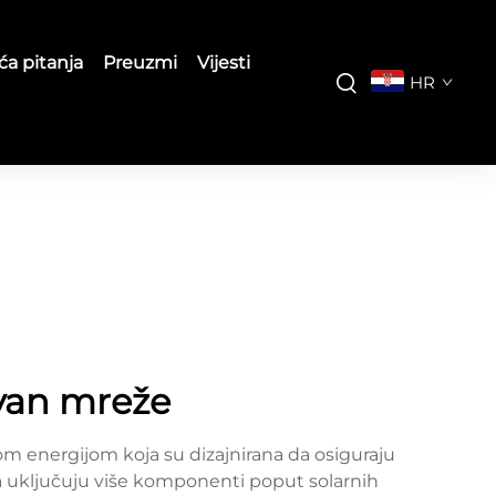
ća pitanja
Preuzmi
Vijesti
HR
zvan mreže
m energijom koja su dizajnirana da osiguraju
ja uključuju više komponenti poput solarnih