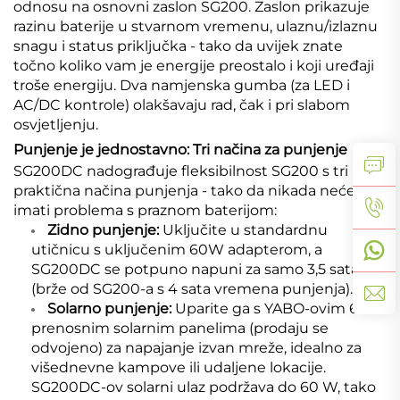
odnosu na osnovni zaslon SG200. Zaslon prikazuje
razinu baterije u stvarnom vremenu, ulaznu/izlaznu
snagu i status priključka - tako da uvijek znate
točno koliko vam je energije preostalo i koji uređaji
troše energiju. Dva namjenska gumba (za LED i
AC/DC kontrole) olakšavaju rad, čak i pri slabom
osvjetljenju.
Punjenje je jednostavno: Tri načina za punjenje
SG200DC nadograđuje fleksibilnost SG200 s tri
praktična načina punjenja - tako da nikada nećete
imati problema s praznom baterijom:
Zidno punjenje:
Uključite u standardnu
utičnicu s uključenim 60W adapterom, a
SG200DC se potpuno napuni za samo 3,5 sata
(brže od SG200-a s 4 sata vremena punjenja).
Solarno punjenje:
Uparite ga s YABO-ovim 60W
prenosnim solarnim panelima (prodaju se
odvojeno) za napajanje izvan mreže, idealno za
višednevne kampove ili udaljene lokacije.
SG200DC-ov solarni ulaz podržava do 60 W, tako