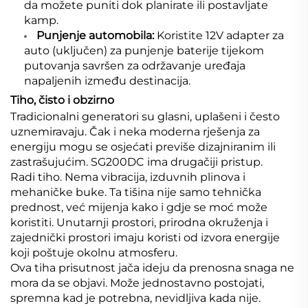
da možete puniti dok planirate ili postavljate
kamp.
Punjenje automobila:
Koristite 12V adapter za
auto (uključen) za punjenje baterije tijekom
putovanja savršen za održavanje uređaja
napaljenih između destinacija.
Tiho, čisto i obzirno
Tradicionalni generatori su glasni, uplašeni i često
uznemiravaju. Čak i neka moderna rješenja za
energiju mogu se osjećati previše dizajniranim ili
zastrašujućim. SG200DC ima drugačiji pristup.
Radi tiho. Nema vibracija, izduvnih plinova i
mehaničke buke. Ta tišina nije samo tehnička
prednost, već mijenja kako i gdje se moć može
koristiti. Unutarnji prostori, prirodna okruženja i
zajednički prostori imaju koristi od izvora energije
koji poštuje okolnu atmosferu.
Ova tiha prisutnost jača ideju da prenosna snaga ne
mora da se objavi. Može jednostavno postojati,
spremna kad je potrebna, nevidljiva kada nije.