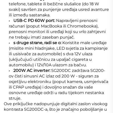
telefone, tablete ili bežične slušalice (do 18 W
svaki) savršen za punjenje uređaja usred avanture
ili između sastanaka.
USB-C PD 60W port:
Napravljeni prenosni
računari (poput MacBooka ili Chromebooka),
prenosni monitori ili uređaji koji su vrlo zahtjevni
ne trebaju imati zaseban punjač.
s druge strane, radi se o:
Koristite male uređaje
(mislite mini hladnjake, LED svjetla za kampiranje
ili usisivače za automobile) s dva 12V ulaza
(uključujući utičnicu za upaljač cigareta u
automobilu) i 12V/10A ulazom za bačvu.
200W AC inverter:
SG200DC zadržava SG200-
ov čisti sinusni AC izlaz od 200 W - siguran za
osjetljivu elektroniku (poput kamera, usmjerivača
ili CPAP uređaja) i dovoljno snažan da vaše
osnovne uređaje održi u radu tijekom nestanka
struje.
Ove priključke nadopunjuje digitalni zaslon visokog
kontrasta SG200DC-a, što je značajno poboljšanje u