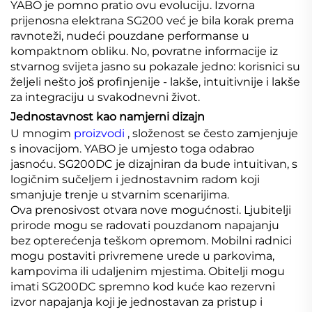
YABO je pomno pratio ovu evoluciju. Izvorna
prijenosna elektrana SG200 već je bila korak prema
ravnoteži, nudeći pouzdane performanse u
kompaktnom obliku. No, povratne informacije iz
stvarnog svijeta jasno su pokazale jedno: korisnici su
željeli nešto još profinjenije - lakše, intuitivnije i lakše
za integraciju u svakodnevni život.
Jednostavnost kao namjerni dizajn
U mnogim
proizvodi
, složenost se često zamjenjuje
s inovacijom. YABO je umjesto toga odabrao
jasnoću. SG200DC je dizajniran da bude intuitivan, s
logičnim sučeljem i jednostavnim radom koji
smanjuje trenje u stvarnim scenarijima.
Ova prenosivost otvara nove mogućnosti. Ljubitelji
prirode mogu se radovati pouzdanom napajanju
bez opterećenja teškom opremom. Mobilni radnici
mogu postaviti privremene urede u parkovima,
kampovima ili udaljenim mjestima. Obitelji mogu
imati SG200DC spremno kod kuće kao rezervni
izvor napajanja koji je jednostavan za pristup i