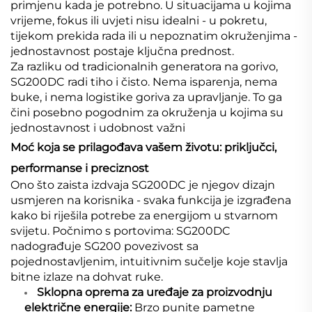
primjenu kada je potrebno. U situacijama u kojima
vrijeme, fokus ili uvjeti nisu idealni - u pokretu,
tijekom prekida rada ili u nepoznatim okruženjima -
jednostavnost postaje ključna prednost.
Za razliku od tradicionalnih generatora na gorivo,
SG200DC radi tiho i čisto. Nema isparenja, nema
buke, i nema logistike goriva za upravljanje. To ga
čini posebno pogodnim za okruženja u kojima su
jednostavnost i udobnost važni
Moć koja se prilagođava vašem životu: priključci,
performanse i preciznost
Ono što zaista izdvaja SG200DC je njegov dizajn
usmjeren na korisnika - svaka funkcija je izgrađena
kako bi riješila potrebe za energijom u stvarnom
svijetu. Počnimo s portovima: SG200DC
nadograđuje SG200 povezivost sa
pojednostavljenim, intuitivnim sučelje koje stavlja
bitne izlaze na dohvat ruke.
Sklopna oprema za uređaje za proizvodnju
električne energije:
Brzo punite pametne