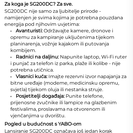
Za koga je SG200DC? Za sve.
SG200DC nije samo za ljubitelje prirode -
namijenjen je svima kojima je potrebna pouzdana
energija pod njihovim uvjetima:
Avanturisti:
Održavajte kamere, dronove i
opremu za kampiranje uključenima tijekom
planinarenja, vožnje kajakom ili putovanja
kombijem.
Radnici na daljinu:
Napunite laptop, Wi-Fi ruter
i punjač za telefon iz parka, plaže ili kolibe - nije
potrebna utičnica.
Vlasnici kuća:
Imajte rezervni izvor napajanja za
bitne uređaje (modeme, medicinsku opremu,
svjetla) tijekom oluja ili nestanka struje.
Posjetitelji događaja:
Punite telefone,
prijenosne zvučnike ili lampice na glazbenim
festivalima, proslavama na otvorenom ili
vjenčanjima u dvorištu.
Pogled u budućnost s YABO-om
Lansiranje SG200DC označava još jedan korak