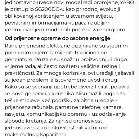
jednostavno uvede novi model radi promjene, YABO
je pristupilo SG200DC-u kao prirodnoj evoluciji
oblikovanoj korištenjem u stvarnom svijetu,
povratnim informacijama kupaca i dubljim
razumijevanjem modernih potreba za energijom.
Od prijenosne opreme do osobne energije
Rane prijenosne elektrane dizajnirane su s jednim
primarnim ciljem: zamijeniti tradicionalne
generatore. Pružale su snažnu proizvodnju i dugo
vrijeme rada, ali često na štetu veličine, težine i
praktičnosti. Za mnoge korisnike, ovi uređaji rješavali
su jedan problem, a istovremeno uvodili drugi.
Kako su se scenariji upotrebe diverzificirali, pojavila
se nova generacija korisnika. Nisu tražili pogon za
teške strojeve, već podršku za bitne uređaje -
prijenosna računala, pametne telefone, kamere,
rasvjetu, komunikacijsku opremu - uz održavanje
slobode kretanja. Za njih su prenosivost,
jednostavnost i učinkovitost bili važniji od
maksimalnog kapaciteta.