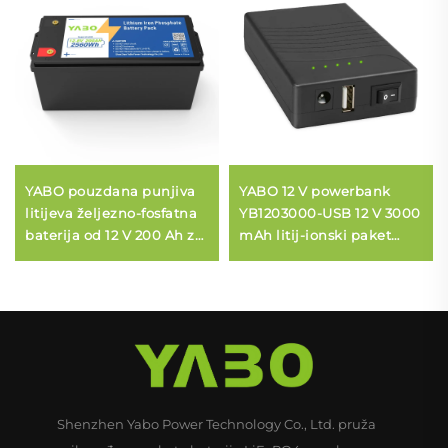
YABO pouzdana punjiva
YABO 12 V powerbank
litijeva željezno-fosfatna
YB1203000-USB 12 V 3000
baterija od 12 V 200 Ah za
mAh litij-ionski paket
kućno napajanje i
baterija DC USB izlaz za
napajanje u hitnim
LED traku, CCTV kameru i
slučajevima
više
Shenzhen Yabo Power Technology Co., Ltd. pruža