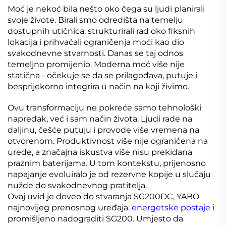
Moć je nekoć bila nešto oko čega su ljudi planirali
svoje živote. Birali smo odredišta na temelju
dostupnih utičnica, strukturirali rad oko fiksnih
lokacija i prihvaćali ograničenja moći kao dio
svakodnevne stvarnosti. Danas se taj odnos
temeljno promijenio. Moderna moć više nije
statična - očekuje se da se prilagođava, putuje i
besprijekorno integrira u način na koji živimo.
Ovu transformaciju ne pokreće samo tehnološki
napredak, već i sam način života. Ljudi rade na
daljinu, češće putuju i provode više vremena na
otvorenom. Produktivnost više nije ograničena na
urede, a značajna iskustva više nisu prekidana
praznim baterijama. U tom kontekstu, prijenosno
napajanje evoluiralo je od rezervne kopije u slučaju
nužde do svakodnevnog pratitelja.
Ovaj uvid je doveo do stvaranja SG200DC, YABO
najnovijeg prenosnog uređaja.
energetske postaje
i
promišljeno nadograditi SG200. Umjesto da