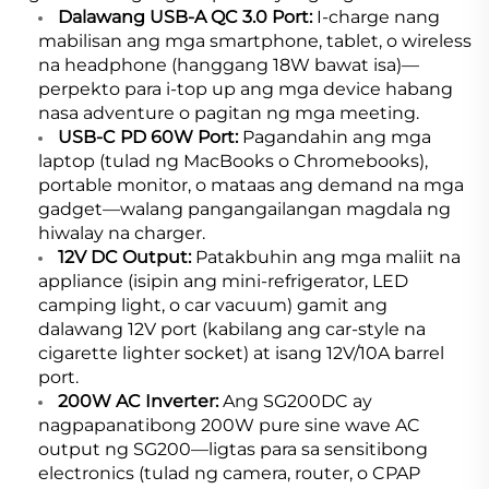
Dalawang USB-A QC 3.0 Port:
I-charge nang
mabilisan ang mga smartphone, tablet, o wireless
na headphone (hanggang 18W bawat isa)—
perpekto para i-top up ang mga device habang
nasa adventure o pagitan ng mga meeting.
USB-C PD 60W Port:
Pagandahin ang mga
laptop (tulad ng MacBooks o Chromebooks),
portable monitor, o mataas ang demand na mga
gadget—walang pangangailangan magdala ng
hiwalay na charger.
12V DC Output:
Patakbuhin ang mga maliit na
appliance (isipin ang mini-refrigerator, LED
camping light, o car vacuum) gamit ang
dalawang 12V port (kabilang ang car-style na
cigarette lighter socket) at isang 12V/10A barrel
port.
200W AC Inverter:
Ang SG200DC ay
nagpapanatibong 200W pure sine wave AC
output ng SG200—ligtas para sa sensitibong
electronics (tulad ng camera, router, o CPAP