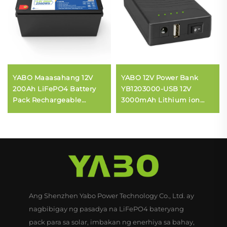
YABO Maaasahang 12V
YABO 12V Power Bank
200Ah LiFePO4 Battery
YB1203000-USB 12V
Pack Rechargeable
3000mAh Lithium ion
Lithium Iron Phosphate
Battery Pack DC USB
Battery para sa Home
Output para sa LED Strip,
Backup at Emergency
CCTV Camera, at iba pa
Power Supply
Ang Shenzhen Yabo Power Technology Co., Ltd. ay
nagbibigay ng pasadya na LiFePO4 bateryang
pack para sa solar, imbakan ng enerhiya sa bahay,