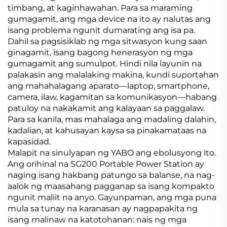
timbang, at kaginhawahan. Para sa maraming
gumagamit, ang mga device na ito ay nalutas ang
isang problema ngunit dumarating ang isa pa.
Dahil sa pagsisiklab ng mga sitwasyon kung saan
ginagamit, isang bagong henerasyon ng mga
gumagamit ang sumulpot. Hindi nila layunin na
palakasin ang malalaking makina, kundi suportahan
ang mahahalagang aparato—laptop, smartphone,
camera, ilaw, kagamitan sa komunikasyon—habang
patuloy na nakakamit ang kalayaan sa paggalaw.
Para sa kanila, mas mahalaga ang madaling dalahin,
kadalian, at kahusayan kaysa sa pinakamataas na
kapasidad.
Malapit na sinulyapan ng YABO ang ebolusyong ito.
Ang orihinal na SG200 Portable Power Station ay
naging isang hakbang patungo sa balanse, na nag-
aalok ng maasahang pagganap sa isang kompakto
ngunit maliit na anyo. Gayunpaman, ang mga puna
mula sa tunay na karanasan ay nagpapakita ng
isang malinaw na katotohanan: nais ng mga