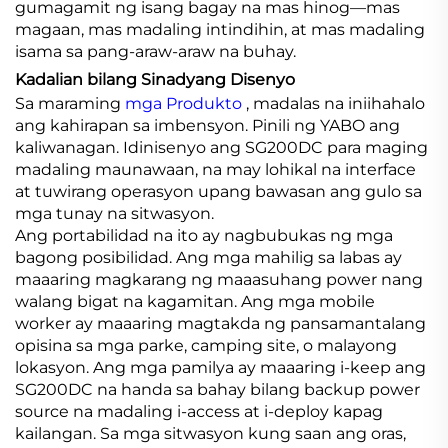
gumagamit ng isang bagay na mas hinog—mas
magaan, mas madaling intindihin, at mas madaling
isama sa pang-araw-araw na buhay.
Kadalian bilang Sinadyang Disenyo
Sa maraming
mga Produkto
, madalas na iniihahalo
ang kahirapan sa imbensyon. Pinili ng YABO ang
kaliwanagan. Idinisenyo ang SG200DC para maging
madaling maunawaan, na may lohikal na interface
at tuwirang operasyon upang bawasan ang gulo sa
mga tunay na sitwasyon.
Ang portabilidad na ito ay nagbubukas ng mga
bagong posibilidad. Ang mga mahilig sa labas ay
maaaring magkarang ng maaasuhang power nang
walang bigat na kagamitan. Ang mga mobile
worker ay maaaring magtakda ng pansamantalang
opisina sa mga parke, camping site, o malayong
lokasyon. Ang mga pamilya ay maaaring i-keep ang
SG200DC na handa sa bahay bilang backup power
source na madaling i-access at i-deploy kapag
kailangan. Sa mga sitwasyon kung saan ang oras,