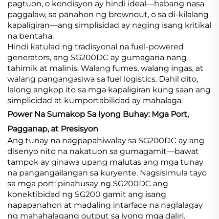
pagtuon, o kondisyon ay hindi ideal—habang nasa
paggalaw, sa panahon ng brownout, o sa di-kilalang
kapaligiran—ang simplisidad ay naging isang kritikal
na bentaha.
Hindi katulad ng tradisyonal na fuel-powered
generators, ang SG200DC ay gumagana nang
tahimik at malinis. Walang fumes, walang ingas, at
walang pangangasiwa sa fuel logistics. Dahil dito,
lalong angkop ito sa mga kapaligiran kung saan ang
simplicidad at kumportabilidad ay mahalaga.
Power Na Sumakop Sa Iyong Buhay: Mga Port,
Pagganap, at Presisyon
Ang tunay na nagpapahiwalay sa SG200DC ay ang
disenyo nito na nakatuon sa gumagamit—bawat
tampok ay ginawa upang malutas ang mga tunay
na pangangailangan sa kuryente. Nagsisimula tayo
sa mga port: pinahusay ng SG200DC ang
konektibidad ng SG200 gamit ang isang
napapanahon at madaling intarface na naglalagay
ng mahahalagang output sa iyong mga daliri.