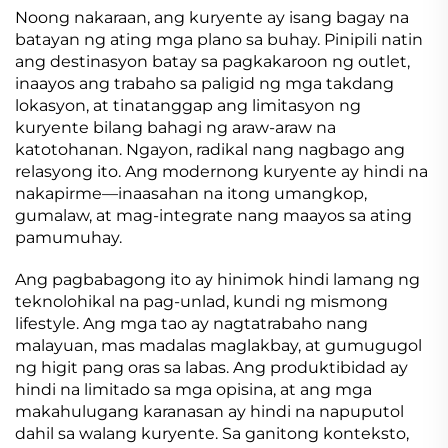
Noong nakaraan, ang kuryente ay isang bagay na
batayan ng ating mga plano sa buhay. Pinipili natin
ang destinasyon batay sa pagkakaroon ng outlet,
inaayos ang trabaho sa paligid ng mga takdang
lokasyon, at tinatanggap ang limitasyon ng
kuryente bilang bahagi ng araw-araw na
katotohanan. Ngayon, radikal nang nagbago ang
relasyong ito. Ang modernong kuryente ay hindi na
nakapirme—inaasahan na itong umangkop,
gumalaw, at mag-integrate nang maayos sa ating
pamumuhay.
Ang pagbabagong ito ay hinimok hindi lamang ng
teknolohikal na pag-unlad, kundi ng mismong
lifestyle. Ang mga tao ay nagtatrabaho nang
malayuan, mas madalas maglakbay, at gumugugol
ng higit pang oras sa labas. Ang produktibidad ay
hindi na limitado sa mga opisina, at ang mga
makahulugang karanasan ay hindi na napuputol
dahil sa walang kuryente. Sa ganitong konteksto,