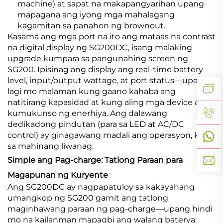
machine) at sapat na makapangyarihan upang
mapagana ang iyong mga mahalagang
kagamitan sa panahon ng brownout.
Kasama ang mga port na ito ang mataas na contrast
na digital display ng SG200DC, isang malaking
upgrade kumpara sa pangunahing screen ng
SG200. Ipisinag ang display ang real-time battery
level, input/output wattage, at port status—upang
lagi mo malaman kung gaano kahaba ang
natitirang kapasidad at kung aling mga device ay
kumukunso ng enerhiya. Ang dalawang
dedikadong pindutan (para sa LED at AC/DC
control) ay ginagawang madali ang operasyon, kahit
sa mahinang liwanag.
Simple ang Pag-charge: Tatlong Paraan para
Magapunan ng Kuryente
Ang SG200DC ay nagpapatuloy sa kakayahang
umangkop ng SG200 gamit ang tatlong
maginhawang paraan ng pag-charge—upang hindi
mo na kailanman mapagbi ang walang baterya: