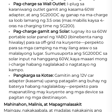
Pag-charge sa Wall Outlet:
I-plug sa
karaniwang outlet gamit ang kasama 60W
adapter, at ang SG200DC ay ganap na ma-charge
sa loob lamang ng 3.5 oras (mas mabilis kaysa 4-
oras na charging time ng SG200).
Pag-charge gamit ang Solar:
Iugnay ito sa 60W
portable solar panel ng YABO (ibinebenta nang
hiwalay) para sa off-grid na kuryente—perpekto
para sa mga camping na may ilang araw o sa
malalayong lugar. Sumusuporta ang SG200DC sa
solar input na hanggang 60W, kaya maaari mong
i-charge habang naglalakad o nagtatayo ng
kampo.
Pangkarga sa Kotse:
Gamitin ang 12V car
adapter (kasama) upang patagalin ang buhay ng
baterya habang naglalakbay—perpekto para
mapanatiling may kuryente ang mga device sa
pagitan ng mga destinasyon.
Mahinahon, Malinis, at Mapagmalasakit
Maingay, nakakaabala, at madalas nakakainis ang