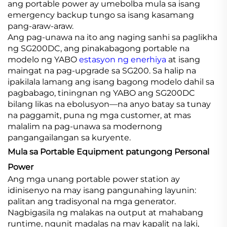
ang portable power ay umebolba mula sa isang
emergency backup tungo sa isang kasamang
pang-araw-araw.
Ang pag-unawa na ito ang naging sanhi sa paglikha
ng SG200DC, ang pinakabagong portable na
modelo ng YABO
estasyon ng enerhiya
at isang
maingat na pag-upgrade sa SG200. Sa halip na
ipakilala lamang ang isang bagong modelo dahil sa
pagbabago, tiningnan ng YABO ang SG200DC
bilang likas na ebolusyon—na anyo batay sa tunay
na paggamit, puna ng mga customer, at mas
malalim na pag-unawa sa modernong
pangangailangan sa kuryente.
Mula sa Portable Equipment patungong Personal
Power
Ang mga unang portable power station ay
idinisenyo na may isang pangunahing layunin:
palitan ang tradisyonal na mga generator.
Nagbigasila ng malakas na output at mahabang
runtime, ngunit madalas na may kapalit na laki,