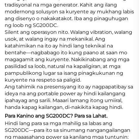
tradisyonal na mga generator. Kahit ang ilang
modernong solusyon sa kuryente ay mukhang labis
ang disenyo o nakakatakot. Iba ang pinaguhugan
ng loob ng SG200DC.
Silent ang operasyon nito. Walang vibration, walang
usok, at walang ingay na mekanikal. Ang
katahimikan na ito ay hindi lang teknikal na
bentahe—nagbabago ito kung paano at saan mo
magagamit ang kuryente. Nakikinabang ang mga
pasilidad sa loob, natural na kapaligiran, at mga
pampublikong lugar sa isang pinagkukunan ng
kuryente na respeto sa paligid.
Ang tahimik na presensyang ito ay nagpapatibay sa
ideya na ang portable power ay hindi kailangang
ipahayag ang sarili. Maaari lamang itong umiiral,
handa kapag kailangan, di-nakikita kapag hindi.
Para Kanino ang SG200DC? Para sa Lahat.
Hindi lang para sa mga mahilig sa labas ang
SG200DC—para ito sa sinumang nangangailangan
ng maaasahang power sa kanilang mga tuntunin: