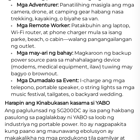
Mga Adventurer:
Panatilihing masigla ang mga
camera, drone, at camping gear habang nasa
trekking, kayaking, o biyahe sa van.
Mga Remote Worker:
Patakbuhin ang laptop,
Wi-Fi router, at phone charger mula sa isang
parke, beach, o cabin—walang pangangailangan
ng outlet.
Mga may-ari ng bahay:
Magkaroon ng backup
power source para sa mahahalagang device
(modems, medical equipment, ilaw) tuwing may
bagyo o brownout.
Mga Dumadalo sa Event:
I-charge ang mga
telepono, portable speaker, o string lights sa mga
music festival, tailgates, o backyard wedding.
Harapin ang Kinabukasan kasama si YABO
Ang paglulunsad ng SG200DC ay isa pang hakbang
pasulong sa paglalakbay ni YABO sa loob ng
industriya ng portable power. Ito ay nagpapakita
kung paano ang maunawang ebolusyon ay
makakalikha ng mga produkong tila pamilyar at