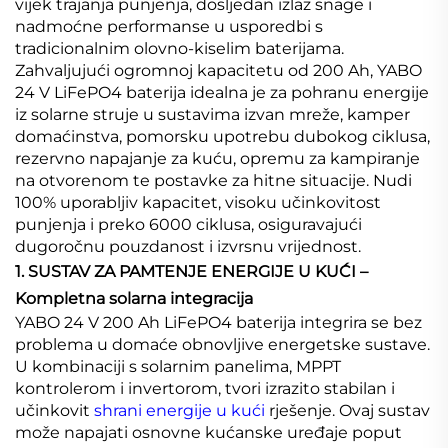
vijek trajanja punjenja, dosljedan izlaz snage i
nadmoćne performanse u usporedbi s
tradicionalnim olovno-kiselim baterijama.
Zahvaljujući ogromnoj kapacitetu od 200 Ah, YABO
24 V LiFePO4 baterija idealna je za pohranu energije
iz solarne struje u sustavima izvan mreže, kamper
domaćinstva, pomorsku upotrebu dubokog ciklusa,
rezervno napajanje za kuću, opremu za kampiranje
na otvorenom te postavke za hitne situacije. Nudi
100% uporabljiv kapacitet, visoku učinkovitost
punjenja i preko 6000 ciklusa, osiguravajući
dugoročnu pouzdanost i izvrsnu vrijednost.
1. SUSTAV ZA PAMTENJE ENERGIJE U KUĆI –
Kompletna solarna integracija
YABO 24 V 200 Ah LiFePO4 baterija integrira se bez
problema u domaće obnovljive energetske sustave.
U kombinaciji s solarnim panelima, MPPT
kontrolerom i invertorom, tvori izrazito stabilan i
učinkovit
shrani energije u kući
rješenje. Ovaj sustav
može napajati osnovne kućanske uređaje poput