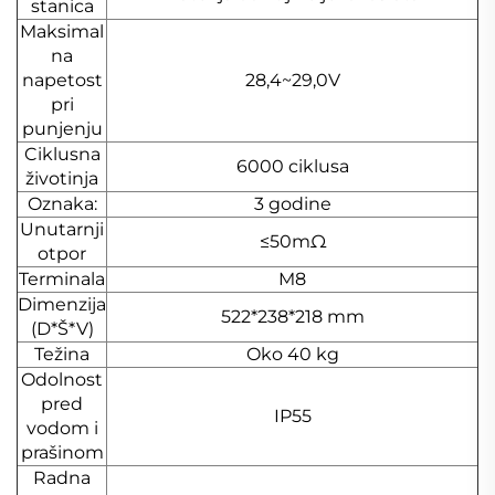
stanica
Maksimal
na
napetost
28,4~29,0V
pri
punjenju
Ciklusna
6000 ciklusa
životinja
Oznaka:
3 godine
Unutarnji
≤50mΩ
otpor
Terminala
M8
Dimenzija
522*238*218 mm
(D*Š*V)
Težina
Oko 40 kg
Odolnost
pred
IP55
vodom i
prašinom
Radna