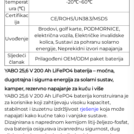
temperat
-20℃~60℃
ura (℃)
Certifikac
CE/ROHS/UN38.3/MSDS
ija
Brodovi, golf karte, PODMORNICE,
električna vozila, Električke invalidske
Uvođenje
kolica, Sustavi za pohranu solarno
energije, Neprekidni izvori napajanja
Sljedeći
Prilagođeni OEM/ODM paket baterija
članak
YABO 25,6 V 200 Ah LiFePO4 baterija – moćna,
dugotrajna i sigurna energija za solarni sustav,
kamper, rezervno napajanje za kuću i više
YABO 25,6 V 200 Ah LiFePO4 baterija konstruirana je
za korisnike koji zahtijevaju visoku kapacitet,
stabilnost i izuzetnu izdržljivost
rješenje
koja može
napajati kako kućne tako i vanjske sustave.
Dizajnirana s naprednom kemijom litij-željezo-fosfat,
ova baterija osigurava izvanrednu sigurnost, dug