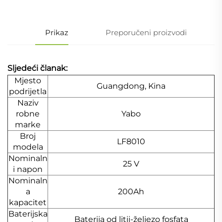
Prikaz
Preporučeni proizvodi
Sljedeći članak:
Mjesto
Guangdong, Kina
podrijetla
Naziv
robne
Yabo
marke
Broj
LF8010
modela
Nominaln
25 V
i napon
Nominaln
a
200Ah
kapacitet
Baterijska
Baterija od litij-željezo fosfata