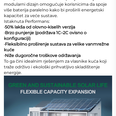
modularni dizajn omogućuje korisnicima da spoje
više baterija paralelno kako bi proširili energetski
kapacitet za veće sustave.
Istaknuta Performans:
·50% lakša od olovno-kiselih verzija
·Brzo punjenje (podržava 1C–2C ovisno o
konfiguraciji)
·Fleksibilno proširenje sustava za velike vanmrežne
kuće
·Niže dugoročne troškove održavanja
To ga čini idealnim rješenjem za vlasnike kuća koji
traže održivo i ekološki prihvatljivo skladištenje
energije.