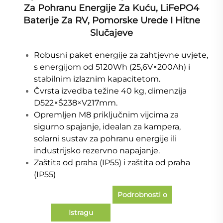
Za Pohranu Energije Za Kuću, LiFePO4
Baterije Za RV, Pomorske Urede I Hitne
Slučajeve
Robusni paket energije za zahtjevne uvjete,
s energijom od 5120Wh (25,6V×200Ah) i
stabilnim izlaznim kapacitetom.
Čvrsta izvedba težine 40 kg, dimenzija
D522×Š238×V217mm.
Opremljen M8 priključnim vijcima za
sigurno spajanje, idealan za kampera,
solarni sustav za pohranu energije ili
industrijsko rezervno napajanje.
Zaštita od praha (IP55) i zaštita od praha
(IP55)
Podrobnosti o
Istragu
slučaju