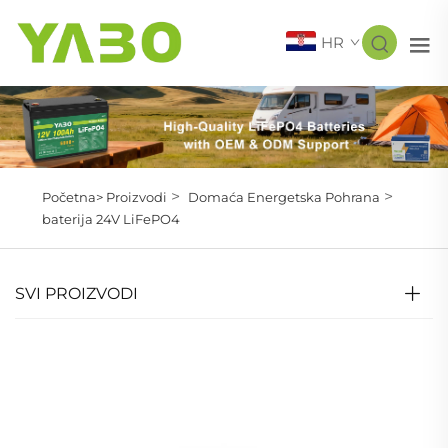
HR
>
>
Početna>
Proizvodi
Domaća Energetska Pohrana
baterija 24V LiFePO4
SVI PROIZVODI