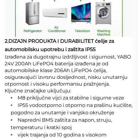
2.DIZAJN PRODUKTA I DURABILITET ćelije za
automobilsku upotrebu i zaštita IP55
Izrađena za dugotrajnu izdržljivost i sigurnost, YABO
24V 200Ah LiFePO4 baterija izrađena je od
automobilske klase 206Ah LiFePO4 ćelija,
osiguravajući izvrsnu dosljednost, nisku unutarnju
otpornost i visoku performansu pražnjenja.
Ključne značajke uključuju:
M8 priključne vijci za stabilne i sigurne veze
IP55 vodootporno i otporno na prašinu kućište,
pogodno za unutarnje i vanjsko okruženje
Napredni BMS zaštita za napon, struju,
temperaturu i kratki spoj
vijek trajanja od 10 godina s visokom