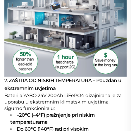
7. ZAŠTITA OD NISKIH TEMPERATURA – Pouzdan u
ekstremnim uvjetima
Baterija YABO 24V 200Ah LiFePO4 dizajnirana je za
uporabu u ekstremnim klimatskim uvjetima,
sigurno funkcionira u:
–20°C (–4°F) pražnjenje pri niskim
temperaturama
Do 60°C (140°F) rad pri visokim