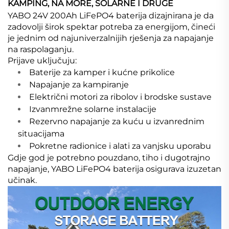
KAMPING, NA MORE, SOLARNE I DRUGE
YABO 24V 200Ah LiFePO4 baterija dizajnirana je da
zadovolji širok spektar potreba za energijom, čineći
je jednim od najuniverzalnijih rješenja za napajanje
na raspolaganju.
Prijave uključuju:
Baterije za kamper i kućne prikolice
Napajanje za kampiranje
Električni motori za ribolov i brodske sustave
Izvanmrežne solarne instalacije
Rezervno napajanje za kuću u izvanrednim
situacijama
Pokretne radionice i alati za vanjsku uporabu
Gdje god je potrebno pouzdano, tiho i dugotrajno
napajanje, YABO LiFePO4 baterija osigurava izuzetan
učinak.