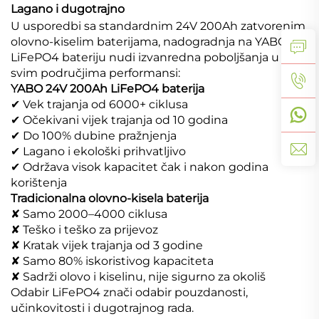
Lagano i dugotrajno
U usporedbi sa standardnim 24V 200Ah zatvorenim
olovno-kiselim baterijama, nadogradnja na YABO
LiFePO4 bateriju nudi izvanredna poboljšanja u
svim područjima performansi:
YABO 24V 200Ah LiFePO4 baterija
✔ Vek trajanja od 6000+ ciklusa
✔ Očekivani vijek trajanja od 10 godina
✔ Do 100% dubine pražnjenja
✔ Lagano i ekološki prihvatljivo
✔ Održava visok kapacitet čak i nakon godina
korištenja
Tradicionalna olovno-kisela baterija
✘ Samo 2000–4000 ciklusa
✘ Teško i teško za prijevoz
✘ Kratak vijek trajanja od 3 godine
✘ Samo 80% iskoristivog kapaciteta
✘ Sadrži olovo i kiselinu, nije sigurno za okoliš
Odabir LiFePO4 znači odabir pouzdanosti,
učinkovitosti i dugotrajnog rada.