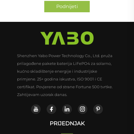
Podnijeti
Shenzhen Yabo Power Technology Co., Ltd. pruža
prilagođene pakete baterija LiFePO4 za solarno,
kućno skladištenje energije i industrijske
primjene. 25+ godina iskustva, ISO 9001 i CE
certifikat. Povjerene od strane Fortune 500 tvrtke.
Zahtijevam uzorak danas.
PRIJEDNJAK