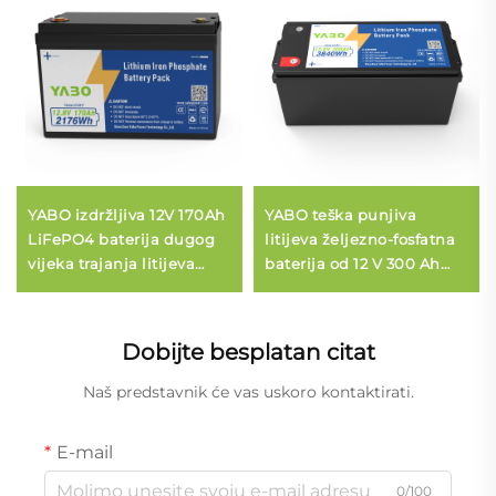
YABO izdržljiva 12V 170Ah
YABO teška punjiva
LiFePO4 baterija dugog
litijeva željezno-fosfatna
vijeka trajanja litijeva
baterija od 12 V 300 Ah
željezova fosfatna baterija
LiFePO4 za vanjske
za sustav za pohranu
radove i mobilne urede
solarne energije izvan
Dobijte besplatan citat
mreže
Naš predstavnik će vas uskoro kontaktirati.
E-mail
0/100