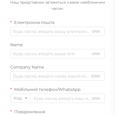
та іншого
позамережних
Наш представник зв’яжеться з вами найближчим
застосувань
часом.
Електронна пошта
0/100
Name
0/100
Company Name
0/200
Мобільний телефон/WhatsApp
Код
0/100
Повідомлення