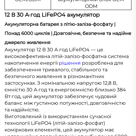
ODM
12 В 30 А·год LiFePO4 акумулятор
Акумуляторна батарея з літію-заліза-фосфату |
Понад 6000 циклів | Довговічне, безпечне та надійне
джерело живлення
Акумулятор 12 В 30 А·год LiFePO4 — це
високоефективна літій-залізо-фосфатна система
накопичення енергії
рішення
розроблена для
забезпечення тривалого, стабільного та
безпечного живлення в різноманітних
застосунках. З номінальною напругою 12,8 В,
ємністю 30 А·год та енергоємністю близько 384
Вт·год, цей акумулятор забезпечує чудовий
баланс між густиною потужності, довговічністю
та надійністю.
Виготовлений із використанням сучасної
технології LiFePO4 (літій-залізо-фосфат)
коміркових елементів, цей акумулятор має