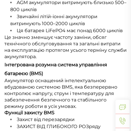
AGM акумулятори витримують близько 500–
800 циклів
Звичайні літій-іонні акумулятори
витримують 1000–2000 циклів
Ця батарея LiFePO4 має понад 6000 циклів
Це значно зменшує частоту заміни, обсяг
технічного обслуговування та загальні витрати
на експлуатацію протягом усього терміну служби
акумулятора.
Інтегрована розумна система управління
батареєю (BMS)
Акумулятор оснащений інтелектуальною
вбудованою системою BMS, яка безперервно
контролює напругу, струм і температуру для
забезпечення безпечного та стабільного
режиму роботи в усіх умовах.
Функції захисту BMS
Захист від перезарядки
ЗАХИСТ ВІД ГЛИБОКОГО РОЗряду