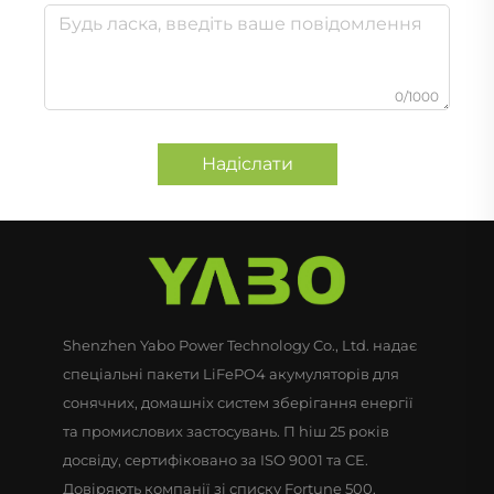
0/1000
Надіслати
Shenzhen Yabo Power Technology Co., Ltd. надає
спеціальні пакети LiFePO4 акумуляторів для
сонячних, домашніх систем зберігання енергії
та промислових застосувань. П hiш 25 років
досвіду, сертифіковано за ISO 9001 та CE.
Довіряють компанії зі списку Fortune 500.