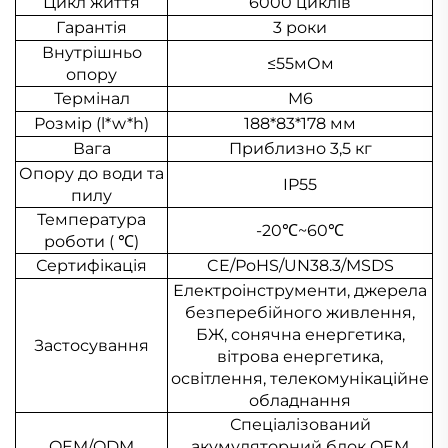
Цикл життя
6000 циклів
Гарантія
3 роки
Внутрішньо
≤55мОм
опору
Термінал
M6
Розмір (l*w*h)
188*83*178 мм
Вага
Приблизно 3,5 кг
Опору до води та
IP55
пилу
Температура
-20
℃
~60
℃
роботи (
℃
)
Сертифікація
CE/РoHS/UN38.3/MSDS
Електроінструменти, джерела
безперебійного живлення,
БЖ, сонячна енергетика,
Застосування
вітрова енергетика,
освітлення, телекомунікаційне
обладнання
Спеціалізований
OEM/ODM
акумуляторний блок OEM