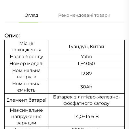
Огляд
Рекомендовані товари
Опис:
Місце
Гуандун, Китай
походження
Назва бренду
Yabo
Номер моделі
LF4050
Номінальна
12.8V
напруга
Номінальна
30Ah
ємність
Батарея з литієво-железно-
Елемент батареї
фосфатного катоду
Максимальне
напруження
14,0~14,6 В
зарядки