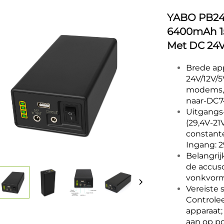
YABO PB240
6400mAh 15
Met DC 24V
Brede app
24V/12V/5
modems, 
naar-DC7
Uitgangs-
(29,4V-21
constante
Ingang: 2
Belangrij
de accusc
vonkvorm
Vereiste
Controle
apparaat;
aan op po