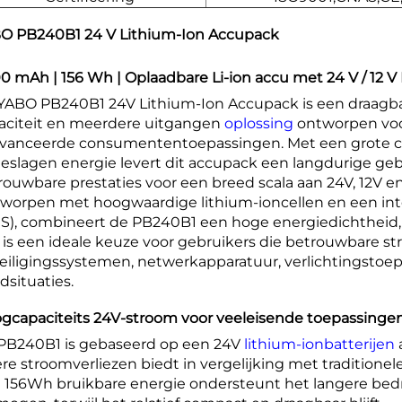
O PB240B1 24 V Lithium-Ion Accupack
0 mAh | 156 Wh | Oplaadbare Li-ion accu met 24 V / 12 
YABO PB240B1 24V Lithium-Ion Accupack is een draagba
aciteit en meerdere uitgangen
oplossing
ontworpen voo
vanceerde consumententoepassingen. Met een grote c
eslagen energie levert dit accupack een langdurige geb
rouwbare prestaties voor een breed scala aan 24V, 12V e
worpen met hoogwaardige lithium-ioncellen en een in
S), combineert de PB240B1 een hoge energiedichtheid,
 is een ideale keuze voor gebruikers die betrouwbare 
eiligingssystemen, netwerkapparatuur, verlichtingstoep
dsituaties.
gcapaciteits 24V-stroom voor veeleisende toepassinge
PB240B1 is gebaseerd op een 24V
lithium-ionbatterijen
ere stroomverliezen biedt in vergelijking met traditionel
 156Wh bruikbare energie ondersteunt het langere bedr