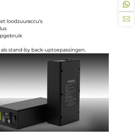
et loodzuuraccu's
lus
upgebruik
 als stand-by back-uptoepassingen.