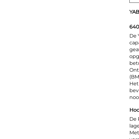
YAB
640
De 
cap
gea
opg
bet
Ont
(BM
Het
bev
noo
Hoo
De 
lag
Met