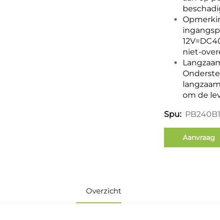
beschadig
Opmerking
ingangsp
12V=DC401
niet-ove
Langzaam
Onderste
langzaam
om de lev
PB240B
Spu:
Aanvraag
Overzicht