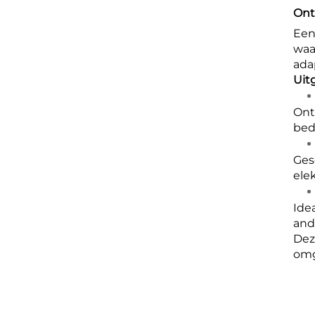
Ont
Een
waa
ada
Uit
Ont
bed
Ges
elek
Ide
and
Dez
omg