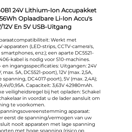
B1 24V Lithium-Ion Accupakket
6Wh Oplaadbare Li-Ion Accu's
/12V En 5V USB-Uitgang
araatcompatibiliteit: Werkt met
V-apparaten (LED-strips, CCTV-camera's,
smartphones, enz.); een aparte DC5521-
406-kabel is nodig voor S10-machines.
 en ingangsspecificaties: Uitgangen: 24V
V, max. 5A, DC5521-poort), 12V (max. 2,5A,
 spanning, DC4017-poort), 5V (max. 2,4A);
9,4V/0,95A. Capaciteit: 3,63V 42980mAh.
ke veiligheidsregel bij het opladen: Schakel
hakelaar in voordat u de lader aansluit om
ing te voorkomen.
 spanningsovereenstemming apparaat:
er eerst de spanning/vermogen van uw
 sluit nooit apparaten met lage spanning
orten met hoge spanning (risico op