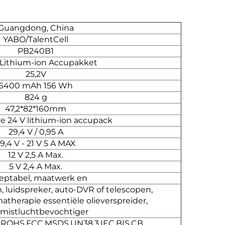
Guangdong, China
YABO/TalentCell
PB240B1
 Lithium-ion Accupakket
25,2V
6400 mAh 156 Wh
824 g
47,2*82*160mm
e 24 V lithium-ion accupack
29,4 V / 0,95 A
9,4 V - 21 V 5 A MAX
12 V 2,5 A Max.
5 V 2,4 A Max.
eptabel, maatwerk en
luidspreker, auto-DVR of telescopen,
therapie essentiële olieverspreider,
lmistluchtbevochtiger
,ROHS,FCC,MSDS,UN38.3,IEC,BIS,CB