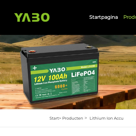
Startpagina
Prod
>
Start>
Producten
Lithium Ion Accu