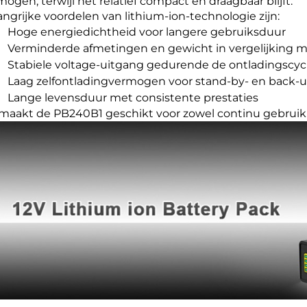
mogen, terwijl het relatief compact en draagbaar blijft.
angrijke voordelen van lithium-ion-technologie zijn:
Hoge energiedichtheid voor langere gebruiksduur
Verminderde afmetingen en gewicht in vergelijking m
Stabiele voltage-uitgang gedurende de ontladingscyc
Laag zelfontladingvermogen voor stand-by- en back-
Lange levensduur met consistente prestaties
 maakt de PB240B1 geschikt voor zowel continu gebruik