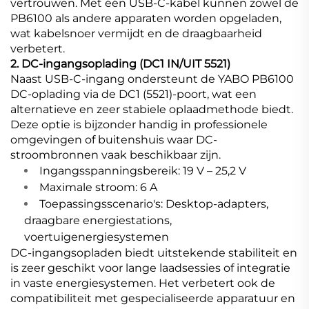
vertrouwen. Met één USB-C-kabel kunnen zowel de
PB6100 als andere apparaten worden opgeladen,
wat kabelsnoer vermijdt en de draagbaarheid
verbetert.
2. DC-ingangsoplading (DC1 IN/UIT 5521)
Naast USB-C-ingang ondersteunt de YABO PB6100
DC-oplading via de DC1 (5521)-poort, wat een
alternatieve en zeer stabiele oplaadmethode biedt.
Deze optie is bijzonder handig in professionele
omgevingen of buitenshuis waar DC-
stroombronnen vaak beschikbaar zijn.
Ingangsspanningsbereik: 19 V – 25,2 V
Maximale stroom: 6 A
Toepassingsscenario's: Desktop-adapters,
draagbare energiestations,
voertuigenergiesystemen
DC-ingangsopladen biedt uitstekende stabiliteit en
is zeer geschikt voor lange laadsessies of integratie
in vaste energiesystemen. Het verbetert ook de
compatibiliteit met gespecialiseerde apparatuur en