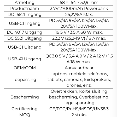
Afmeting
58 × 154 × 52,9 mm
Productnaam
3,7V 27000mAh Powerbank
DC1 5521 Ingang
25,2V/5A Max.
PD 5V/3A 9V/3A 12V/3A 15V/3A
USB-C1 Ingang
20V/5A 100WMax.
DC 4017 Uitgang
19,5 V / 3,5 A 60 W max.
DC 5521 Uitgang
22,2 V (25,2-19 V) / 6 A max.
PD 5V/3A 9V/3A 12V/3A 15V/3A
USB-C1 Uitgang
20V/5A 100WMax.
QC3.0 5 V / 3,4 A 9 V / 2 A 12 V / 1,5
USB-A1 Uitgang
A 18 W max.
OEM/ODM
Aanvaardbaar
Laptops, mobiele telefoons,
Toepassing
tablets, camera's, luidsprekers,
drones, enz.
Overtrekken, Korte sluiting
Bescherming
bescherming, Overbelasting,
Lage spanning
Certificering
CE/FCC/RoHS/MSDS/UN38.3
MOQ
2 stuks