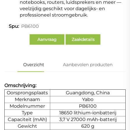
notebooks, routers, luidsprekers en meer —
veelzijdig geschikt voor dagelijks- en
professioneel stroomgebruik.
PB6100
Spu:
Aanvraag
Zaakdetails
Overzicht
Aanbevolen producten
Omschrijving:
Oorsprongsplaats
Guangdong, China
Merknaam
Yabo
Modelnummer
PB6100
Type
18650 lithium-ionbatterij
Capaciteit (mAh)
3,7 V 27000 mAh-batterij
Gewicht
620 g