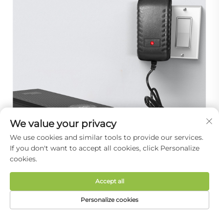
We value your privacy
We use cookies and similar tools to provide our services.
If you don't want to accept all cookies, click Personalize
cookies.
Accept all
Opmerkingen
Gebruik de lithiumbatterij niet op plaatsen
Personalize cookies
met hoge vochtigheid of waar deze blootgesteld
STARTPAGINA
PRODUCTEN
E-MAIL
TEL.
kan zijn aan vocht.