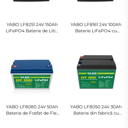
YABO LF8251 24V 150Ah
YABO LF8161 24V 100Ah
LiFePO4 Baterie de Litiu
Baterie LiFePO4 cu
cu Ciclu Profund pentru
Pachet de Ciclu Profund
Vehicule Electrice,
pentru Stocarea Energiei
Tălcioguri pentru Golf
Solare, Baterii de Litiu
pentru Bărci, Tălcioguri
pentru Golf, RV
YABO LF8080 24V 50Ah
YABO LF8050 24V 30Ah
Baterie de Fosfat de Fier
Baterie din fabrică cu
și Litiu Calitate Înaltă
fosfat de fier și litiu, baterii
Baterie LFP cu Ioni de
LiFePO4 puternice