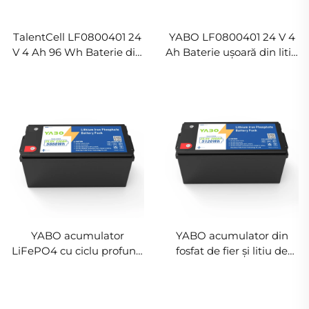
TalentCell LF0800401 24
YABO LF0800401 24 V 4
V 4 Ah 96 Wh Baterie din
Ah Baterie ușoară din litiu
litiu LiFePO4 Baterii
LiFePO4 pentru jucării cu
recarjabile deep cycle din
scaun, sisteme de
fosfat de fier și litiu
propulsie lentă
YABO acumulator
YABO acumulator din
LiFePO4 cu ciclu profund
fosfat de fier și litiu de
24 V 230 Ah, pachet de
înaltă capacitate 24 V 200
acumulatori pentru
Ah, soluție de rezervă
stocarea energiei casnice,
pentru stocarea energiei