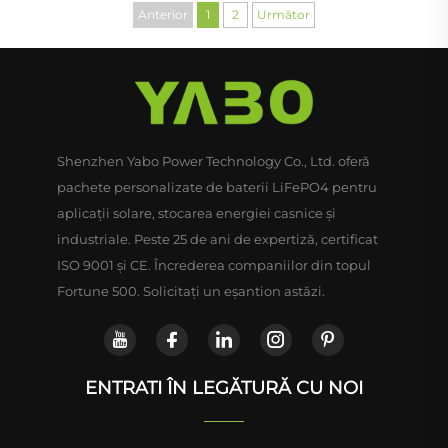
acumulatori din fosfat de
casnice, acumulatori
Anterior
1
2
Următor
fier și litiu pentru rulote,
LiFePO4 pentru rulote,
aplicații marine, sistem
marine și alimentare de
solar și rețele off-grid
urgență
Shenzhen Yabo Power Technology Co., Ltd. oferă
pachete personalizate de baterii LiFePO4 pentru
aplicații solare, stocarea energiei casnice și
industriale. Peste 25 de ani de expertiză, certificat
ISO 9001 și CE. Încrederea companiilor din topul
Fortune 500. Solicitați un eșantion astăzi.
ENTRATI ÎN LEGĂTURĂ CU NOI