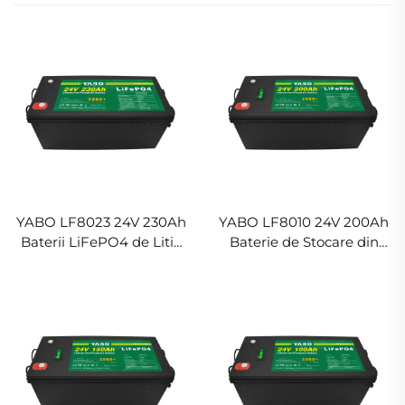
YABO LF8023 24V 230Ah
YABO LF8010 24V 200Ah
Baterii LiFePO4 de Litiu
Baterie de Stocare din
cu Capacitate Mare,
Fosfat de Fier și Litiu,
Baterii Ionice de Litiu
Baterii Reîncărcabile de
pentru Solar
Litiu pentru Ricșa, RV