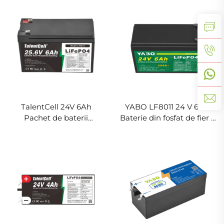
Litiu pentru Sistem de
pentru energie solară,
Stocare a Energiei
cărucioare de golf
Casnice
TalentCell 24V 6Ah
YABO LF8011 24 V 6 Ah
Pachet de baterii
Baterie din fosfat de fier și
LiFePO4 LF8011 Baterii
litiu Producător de baterii
recarjabile adânci cu
cu litiu pentru mașinuță
fosfat de fier și litiu pentru
de copii, sistem solar,
motoare de pescuit,
proiect DIY
rulote, camping