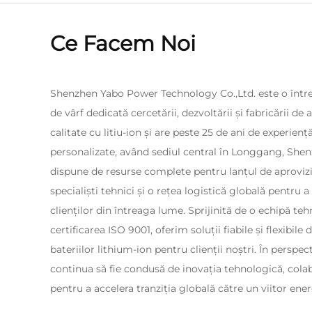
Ce Facem Noi
Shenzhen Yabo Power Technology Co.,Ltd. este o într
de vârf dedicată cercetării, dezvoltării și fabricării de
calitate cu litiu-ion și are peste 25 de ani de experiență
personalizate, având sediul central în Longgang, She
dispune de resurse complete pentru lanțul de aproviz
specialiști tehnici și o rețea logistică globală pentru 
clienților din întreaga lume. Sprijinită de o echipă teh
certificarea ISO 9001, oferim soluții fiabile și flexibile
bateriilor lithium-ion pentru clienții noștri. În persp
continua să fie condusă de inovația tehnologică, colab
pentru a accelera tranziția globală către un viitor ene