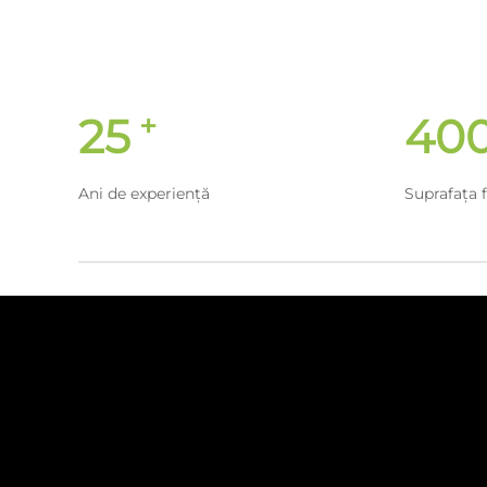
+
25
40
Ani de experiență
Suprafața f