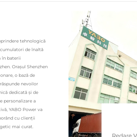
eprindere tehnologică
 acumulatori de înaltă
 în baterii
nzhen. Orașul Shenzhen
ionare, o bază de
a răspunde nevoilor
nică dedicată și de
 de personalizare a
ectivă, YABO Power va
orând cu clienții
rgetic mai curat.
Redare V