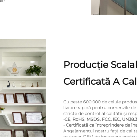
le.
Producție Scalab
Certificată A Cali
Cu peste 600.000 de celule produse
livrare rapidă pentru comenzile d
stricte de control al calității și r
•CE, RoHS, MSDS, FCC, IEC, UN38.
• Certificată ca întreprindere de în
Angajamentul nostru față de calita
partener OEM de încredere pentru m