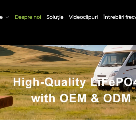
e
Despre noi
Soluție
Videoclipuri
Întrebări fre