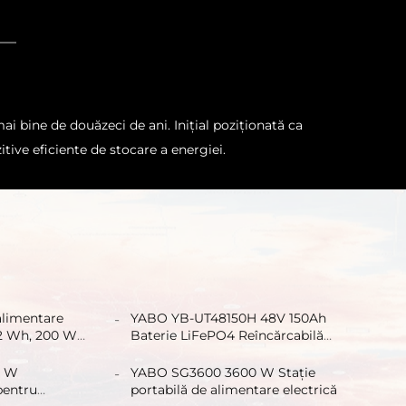
i bine de douăzeci de ani. Inițial poziționată ca
itive eficiente de stocare a energiei.
 alimentare
YABO YB-UT48150H 48V 150Ah
 Wh, 200 W,
Baterie LiFePO4 Reîncărcabilă
și încărcare
Montată pe Rack Baterie Litio-
ervă de
Ionică LiFePO4 pentru Acasă
0 W
YABO SG3600 3600 W Stație
pentru
portabilă de alimentare electrică