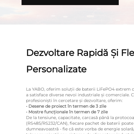
Dezvoltare Rapidă Și Fle
Personalizate
La YABO, oferim soluții de baterii LiFePO4 extrem 
a satisface diverse nevoi industriale și comerciale. 
profesioniști în cercetare și dezvoltare, oferim:
• Desene de proiect în termen de 3 zile
• Mostre funcționale în termen de 7 zile
De la tensiune, capacitate, carcasă până la protoco
(RS485/RS232/CAN), fiecare pachet de baterii poate f
dumneavoastră - fie că este vorba de energie solară