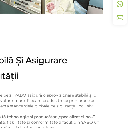
ilă Și Asigurare
tății
 pe zi, YABO asigură o aprovizionare stabilă și o
e volum mare. Fiecare produs trece prin procese
espectă standardele globale de siguranță, inclusiv:
3
altă tehnologie și producător „specializat și nou”
te, fiabilitate și conformitate a făcut din YABO un
ărci și distribuitori globali.