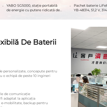
400 Ah 5120 Wh, stocare a
camping și utilizare 
energiei din litiu pentru aplicații
cu baterie LiFePO4, 
YABO SG5000, stație portabilă
Pachet baterie Li
solare, off-grid, rulote, marine
portabilă de aliment
de energie cu putere ridicată de
YB-48314, 51,2 V, 314
încărcare panouri s
5000 W, generator solar cu
capacitate mare, du
de energie solară
încărcare rapidă pentru rezervă
viață, pentru sistem
casnică și utilizare off-grid
rezervă
xibilă De Baterii
de personalizate, concepute pentru
Cu o echipă de peste 10 ingineri
ale de comunicație
i adaptat la aplicația
, e-mobilitate, backup pentru