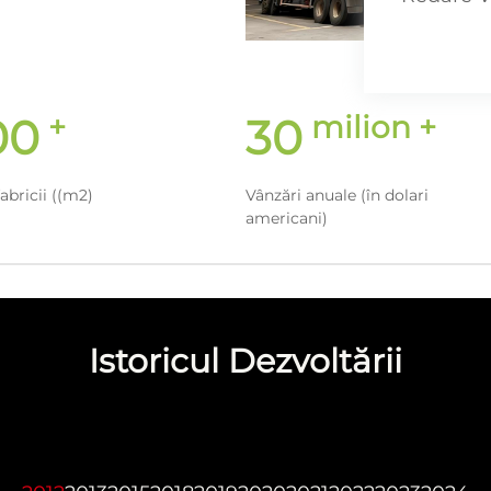
+
milion +
00
30
abricii ((m2)
Vânzări anuale (în dolari
americani)
Istoricul Dezvoltării