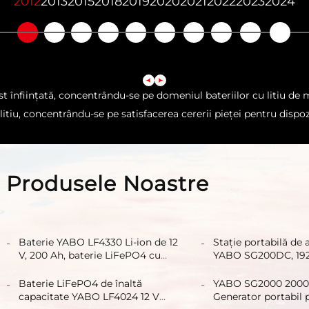
2012
2013
2015
2018
2019
2020
2021
2022
2023
2024
înființată, concentrându-se pe domeniul bateriilor cu litiu de ma
litiu, concentrându-se pe satisfacerea cererii pieței pentru dispoz
Produsele Noastre
Baterie YABO LF4330 Li-ion de 12
Stație portabilă de
V, 200 Ah, baterie LiFePO4 cu
YABO SG200DC, 192
durată lungă de viață, sisteme
cu baterie LiFePO4 
reîncărcabile de stocare Li-ion
rapidă, sursă de rez
Baterie LiFePO4 de înaltă
YABO SG2000 200
energie
capacitate YABO LF4024 12 V
Generator portabil 