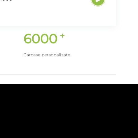
+
6000
Carcase personalizate