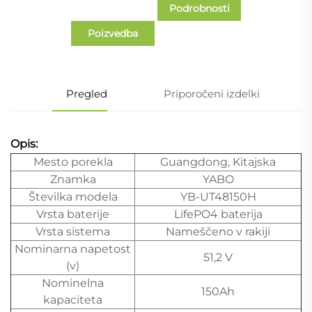
Podrobnosti
Poizvedba
primera
Pregled
Priporočeni izdelki
Opis:
Mesto porekla
Guangdong, Kitajska
Znamka
YABO
Številka modela
YB-UT48150H
Vrsta baterije
LifePO4 baterija
Vrsta sistema
Nameščeno v rakiji
Nominarna napetost
51,2 V
(v)
Nominelna
150Ah
kapaciteta