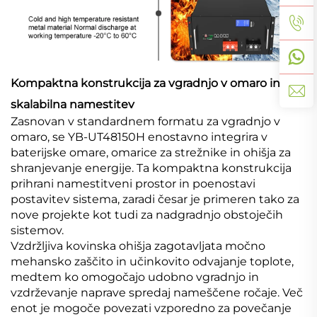
Kompaktna konstrukcija za vgradnjo v omaro in
skalabilna namestitev
Zasnovan v standardnem formatu za vgradnjo v
omaro, se YB-UT48150H enostavno integrira v
baterijske omare, omarice za strežnike in ohišja za
shranjevanje energije. Ta kompaktna konstrukcija
prihrani namestitveni prostor in poenostavi
postavitev sistema, zaradi česar je primeren tako za
nove projekte kot tudi za nadgradnjo obstoječih
sistemov.
Vzdržljiva kovinska ohišja zagotavljata močno
mehansko zaščito in učinkovito odvajanje toplote,
medtem ko omogočajo udobno vgradnjo in
vzdrževanje naprave spredaj nameščene ročaje. Več
enot je mogoče povezati vzporedno za povečanje