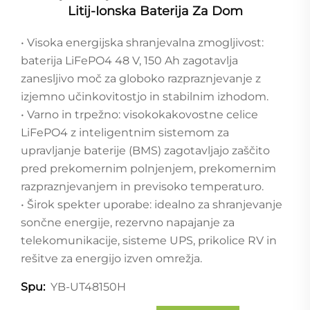
Litij-Ionska Baterija Za Dom
• Visoka energijska shranjevalna zmogljivost:
baterija LiFePO4 48 V, 150 Ah zagotavlja
zanesljivo moč za globoko razpraznjevanje z
izjemno učinkovitostjo in stabilnim izhodom.
• Varno in trpežno: visokokakovostne celice
LiFePO4 z inteligentnim sistemom za
upravljanje baterije (BMS) zagotavljajo zaščito
pred prekomernim polnjenjem, prekomernim
razpraznjevanjem in previsoko temperaturo.
• Širok spekter uporabe: idealno za shranjevanje
sončne energije, rezervno napajanje za
telekomunikacije, sisteme UPS, prikolice RV in
rešitve za energijo izven omrežja.
YB-UT48150H
Spu: