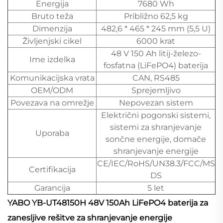
Energija
7680 Wh
Bruto teža
Približno 62,5 kg
Dimenzija
482,6 * 465 * 245 mm (5,5 U)
Življenjski cikel
6000 krat
48 V 150 Ah litij-železo-
Ime izdelka
fosfatna (LiFePO4) baterija
Komunikacijska vrata
CAN, RS485
OEM/ODM
Sprejemljivo
Povezava na omrežje
Nepovezan sistem
Električni pogonski sistemi,
sistemi za shranjevanje
Uporaba
sončne energije, domače
shranjevanje energije
CE/IEC/RoHS/UN38.3/FCC/MS
Certifikacija
DS
Garancija
5 let
YABO YB-UT48150H 48V 150Ah LiFePO4 baterija za
zanesljive rešitve za shranjevanje energije