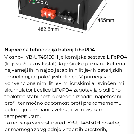
Napredna tehnologija baterij LiFePO4
V osnovi YB-UT48150H je kemijska sestava LiFePO4
(litijsko-železov fosfat), ki je široko priznana kot ena
najvarnejših in najbolj stabilnih litijevih baterijskih
tehnologij, razpoložljivih danes. V primerjavi s
konvencionalnimi litijevimi ionskimi ali svinčenimi
akumulatorji, celice LiFePO4 zagotavljajo odlično
toplotno stabilnost, dosleden izhodni napetostni
profil ter močno odpornost proti prekomernemu
polnjenju, pretirani razelektritvi in visokim
temperaturam.
Ta notranja varnost naredi YB-UT48150H posebej
primernega za vgradnjo v zaprtih prostorih,