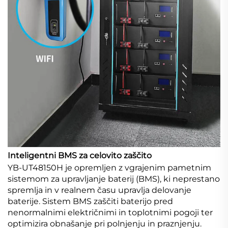
Inteligentni BMS za celovito zaščito
YB-UT48150H je opremljen z vgrajenim pametnim
sistemom za upravljanje baterij (BMS), ki neprestano
spremlja in v realnem času upravlja delovanje
baterije. Sistem BMS zaščiti baterijo pred
nenormalnimi električnimi in toplotnimi pogoji ter
optimizira obnašanje pri polnjenju in praznjenju.