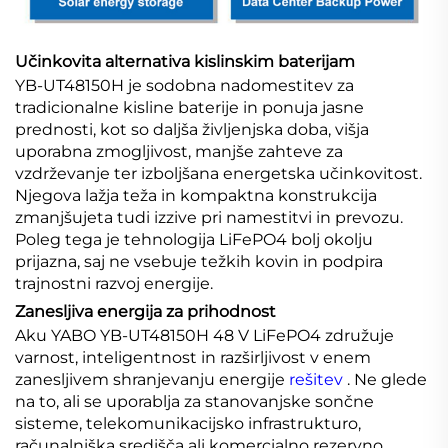
Učinkovita alternativa kislinskim baterijam
YB-UT48150H je sodobna nadomestitev za
tradicionalne kisline baterije in ponuja jasne
prednosti, kot so daljša življenjska doba, višja
uporabna zmogljivost, manjše zahteve za
vzdrževanje ter izboljšana energetska učinkovitost.
Njegova lažja teža in kompaktna konstrukcija
zmanjšujeta tudi izzive pri namestitvi in prevozu.
Poleg tega je tehnologija LiFePO4 bolj okolju
prijazna, saj ne vsebuje težkih kovin in podpira
trajnostni razvoj energije.
Zanesljiva energija za prihodnost
Aku YABO YB-UT48150H 48 V LiFePO4 združuje
varnost, inteligentnost in razširljivost v enem
zanesljivem shranjevanju energije
rešitev
. Ne glede
na to, ali se uporablja za stanovanjske sončne
sisteme, telekomunikacijsko infrastrukturo,
računalniška središča ali komercialno rezervno