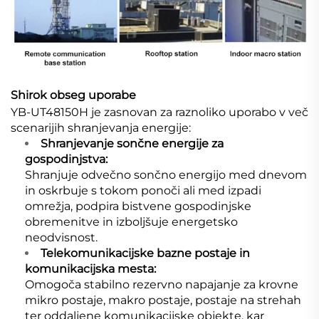
Shirok obseg uporabe
YB-UT48150H je zasnovan za raznoliko uporabo v več
scenarijih shranjevanja energije:
Shranjevanje sončne energije za
gospodinjstva:
Shranjuje odvečno sončno energijo med dnevom
in oskrbuje s tokom ponoči ali med izpadi
omrežja, podpira bistvene gospodinjske
obremenitve in izboljšuje energetsko
neodvisnost.
Telekomunikacijske bazne postaje in
komunikacijska mesta:
Omogoča stabilno rezervno napajanje za krovne
mikro postaje, makro postaje, postaje na strehah
ter oddaljene komunikacijske objekte, kar