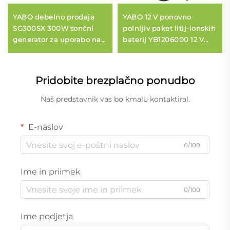
YABO debelno prodaja
YABO 12 V ponovno
SG300SX 300W sončni
polnljiv paket litij-ionskih
generator za uporabo na
baterij YB1206000 12 V
prostem, kampiranje,
6000 mAh prenosni Li-ion
potovanja 288Wh
powerbank DC izhod za
prenosna postaja za
LED trak, spektralno
Pridobite brezplačno ponudbo
napajanje z baterijo
črpalko, CCTV kamero
LiFePO4
Naš predstavnik vas bo kmalu kontaktiral.
E-naslov
0/100
Ime in priimek
0/100
Ime podjetja