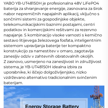
YABO YB-UT48150H je profesionalna 48V LiFePO4
baterija za shranjevanje energije, zasnovana za širok
nabor nepremičnih napajalnih aplikacij, vključno s
sončnimi sistemi za gospodinjske objekte,
telekomunikacijskimi baznimi postajami, centri
podatkov in komercijskimi rešitvami za rezervno
napajanje. S kombinacijo visoke varnosti s kemično
sestavo litijevega železovega fosfata, inteligentnim
sistemom upravljanja baterije ter kompaktno
konstrukcijo za namestitev v omaro, zagotavlja
zanesljiv odziv v zahtevnih obratovalnih okoljih.
Z zasnovo, usmerjeno na zanesljivost in združljivost
sistema, je YB-UT48150H idealna izbira za
uporabnike, ki iščejo dolgoživljenjsko, nizko
vzdrževano alternativo tradicionalnim svinčenim
baterijam.