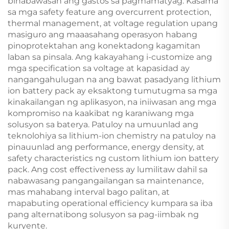
binabawasan ang gastos sa pagmamatyag. Kasama
sa mga safety feature ang overcurrent protection,
thermal management, at voltage regulation upang
masiguro ang maaasahang operasyon habang
pinoprotektahan ang konektadong kagamitan
laban sa pinsala. Ang kakayahang i-customize ang
mga specification sa voltage at kapasidad ay
nangangahulugan na ang bawat pasadyang lithium
ion battery pack ay eksaktong tumutugma sa mga
kinakailangan ng aplikasyon, na iniiwasan ang mga
kompromiso na kaakibat ng karaniwang mga
solusyon sa baterya. Patuloy na umuunlad ang
teknolohiya sa lithium-ion chemistry na patuloy na
pinauunlad ang performance, energy density, at
safety characteristics ng custom lithium ion battery
pack. Ang cost effectiveness ay lumilitaw dahil sa
nabawasang pangangailangan sa maintenance,
mas mahabang interval bago palitan, at
mapabuting operational efficiency kumpara sa iba
pang alternatibong solusyon sa pag-iimbak ng
kuryente.