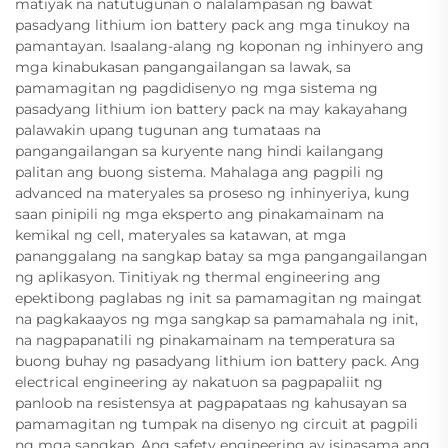
matiyak na natutugunan o nalalampasan ng bawat
pasadyang lithium ion battery pack ang mga tinukoy na
pamantayan. Isaalang-alang ng koponan ng inhinyero ang
mga kinabukasan pangangailangan sa lawak, sa
pamamagitan ng pagdidisenyo ng mga sistema ng
pasadyang lithium ion battery pack na may kakayahang
palawakin upang tugunan ang tumataas na
pangangailangan sa kuryente nang hindi kailangang
palitan ang buong sistema. Mahalaga ang pagpili ng
advanced na materyales sa proseso ng inhinyeriya, kung
saan pinipili ng mga eksperto ang pinakamainam na
kemikal ng cell, materyales sa katawan, at mga
pananggalang na sangkap batay sa mga pangangailangan
ng aplikasyon. Tinitiyak ng thermal engineering ang
epektibong paglabas ng init sa pamamagitan ng maingat
na pagkakaayos ng mga sangkap sa pamamahala ng init,
na nagpapanatili ng pinakamainam na temperatura sa
buong buhay ng pasadyang lithium ion battery pack. Ang
electrical engineering ay nakatuon sa pagpapaliit ng
panloob na resistensya at pagpapataas ng kahusayan sa
pamamagitan ng tumpak na disenyo ng circuit at pagpili
ng mga sangkap. Ang safety engineering ay isinasama ang