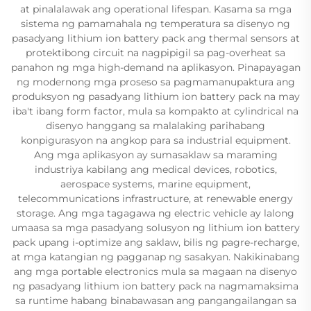
at pinalalawak ang operational lifespan. Kasama sa mga
sistema ng pamamahala ng temperatura sa disenyo ng
pasadyang lithium ion battery pack ang thermal sensors at
protektibong circuit na nagpipigil sa pag-overheat sa
panahon ng mga high-demand na aplikasyon. Pinapayagan
ng modernong mga proseso sa pagmamanupaktura ang
produksyon ng pasadyang lithium ion battery pack na may
iba't ibang form factor, mula sa kompakto at cylindrical na
disenyo hanggang sa malalaking parihabang
konpigurasyon na angkop para sa industrial equipment.
Ang mga aplikasyon ay sumasaklaw sa maraming
industriya kabilang ang medical devices, robotics,
aerospace systems, marine equipment,
telecommunications infrastructure, at renewable energy
storage. Ang mga tagagawa ng electric vehicle ay lalong
umaasa sa mga pasadyang solusyon ng lithium ion battery
pack upang i-optimize ang saklaw, bilis ng pagre-recharge,
at mga katangian ng pagganap ng sasakyan. Nakikinabang
ang mga portable electronics mula sa magaan na disenyo
ng pasadyang lithium ion battery pack na nagmamaksima
sa runtime habang binabawasan ang pangangailangan sa