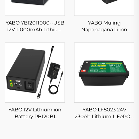
YABO YB12011000--USB
YABO Muling
12V 11000mAh Lithium
Napapagana Li ion
ion battery pack
Baterya NB7102
5V/9V/12V DC USB
Portable 17500mAh
Output Portable Li-ion
64.75Wh Lithium ion
Power Bank Battery
Baterya Pack para sa
Laptop, Notebook at Iba
Pa
YABO 12V Lithium ion
YABO LF8023 24V
Battery PB120B1
230Ah Lithium LiFePO4
12800mAh 142.08Wh Li-
Battery Packs Mataas
ion Battery Pack na
na Kapasidad na
may Dual DC at USB
Lithium Ion Batteries