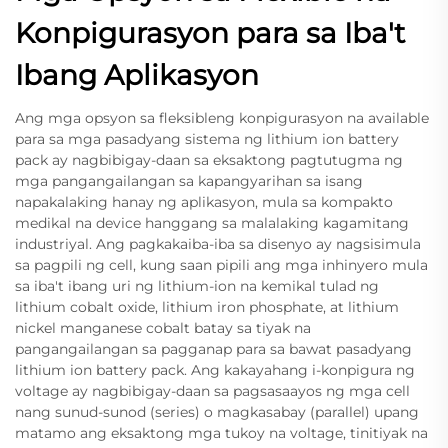
Konpigurasyon para sa Iba't
Ibang Aplikasyon
Ang mga opsyon sa fleksibleng konpigurasyon na available
para sa mga pasadyang sistema ng lithium ion battery
pack ay nagbibigay-daan sa eksaktong pagtutugma ng
mga pangangailangan sa kapangyarihan sa isang
napakalaking hanay ng aplikasyon, mula sa kompakto
medikal na device hanggang sa malalaking kagamitang
industriyal. Ang pagkakaiba-iba sa disenyo ay nagsisimula
sa pagpili ng cell, kung saan pipili ang mga inhinyero mula
sa iba't ibang uri ng lithium-ion na kemikal tulad ng
lithium cobalt oxide, lithium iron phosphate, at lithium
nickel manganese cobalt batay sa tiyak na
pangangailangan sa pagganap para sa bawat pasadyang
lithium ion battery pack. Ang kakayahang i-konpigura ng
voltage ay nagbibigay-daan sa pagsasaayos ng mga cell
nang sunud-sunod (series) o magkasabay (parallel) upang
matamo ang eksaktong mga tukoy na voltage, tinitiyak na