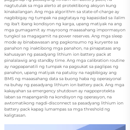
nagtutulak sa mga alerto at protektibong aksyon kung
kinakailangan. Ang mga algorithm sa state-of-charge ay
nagbibigay ng tumpak na pagtataya ng kapasidad sa ilalim
ng iba't ibang kondisyon ng karga, upang matiyak na ang
mga gumagamit ay mayroong maaasahang impormasyon
tungkol sa magagamit na power reserves. Ang mga sleep
mode ay binabawasan ang pagkonsumo ng kuryente sa
panahon ng inaktibong mga panahon, na pinapataas ang
kahusayan ng pasadyang lithium ion battery pack at
pinalalawig ang standby time. Ang mga calibration routine
ay nagpapanatili ng tumpak na pagsukat sa paglipas ng
panahon, upang matiyak na patuloy na nagbibigay ang
BMS ng maaasahang data sa buong haba ng operasyonal
na buhay ng pasadyang lithium ion battery pack. Ang mga
kakayahan sa emergency shutdown ay nagpoprotekta
laban sa mapanganib na kondisyon ng operasyon, na
awtomatikong nagdi-disconnect sa pasadyang lithium ion
battery pack kapag lumampas sa mga threshold ng
kaligtasan.