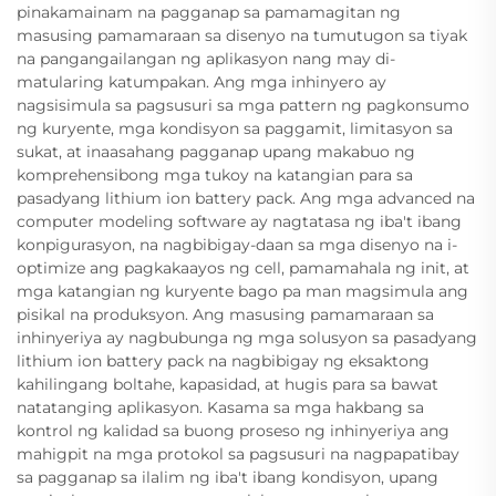
pinakamainam na pagganap sa pamamagitan ng
masusing pamamaraan sa disenyo na tumutugon sa tiyak
na pangangailangan ng aplikasyon nang may di-
matularing katumpakan. Ang mga inhinyero ay
nagsisimula sa pagsusuri sa mga pattern ng pagkonsumo
ng kuryente, mga kondisyon sa paggamit, limitasyon sa
sukat, at inaasahang pagganap upang makabuo ng
komprehensibong mga tukoy na katangian para sa
pasadyang lithium ion battery pack. Ang mga advanced na
computer modeling software ay nagtatasa ng iba't ibang
konpigurasyon, na nagbibigay-daan sa mga disenyo na i-
optimize ang pagkakaayos ng cell, pamamahala ng init, at
mga katangian ng kuryente bago pa man magsimula ang
pisikal na produksyon. Ang masusing pamamaraan sa
inhinyeriya ay nagbubunga ng mga solusyon sa pasadyang
lithium ion battery pack na nagbibigay ng eksaktong
kahilingang boltahe, kapasidad, at hugis para sa bawat
natatanging aplikasyon. Kasama sa mga hakbang sa
kontrol ng kalidad sa buong proseso ng inhinyeriya ang
mahigpit na mga protokol sa pagsusuri na nagpapatibay
sa pagganap sa ilalim ng iba't ibang kondisyon, upang