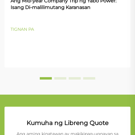
Ang Mid-year Company Trip ng Yabo Power:
Isang Di-malilimutang Karanasan
TIGNAN PA
Kumuha ng Libreng Quote
Ang aming kinatawan ay makikipag-ugnayan sa