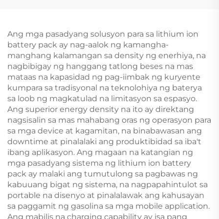
Output
Para sa Solar
Ang mga pasadyang solusyon para sa lithium ion
battery pack ay nag-aalok ng kamangha-
manghang kalamangan sa density ng enerhiya, na
nagbibigay ng hanggang tatlong beses na mas
mataas na kapasidad ng pag-iimbak ng kuryente
kumpara sa tradisyonal na teknolohiya ng baterya
sa loob ng magkatulad na limitasyon sa espasyo.
Ang superior energy density na ito ay direktang
nagsisalin sa mas mahabang oras ng operasyon para
sa mga device at kagamitan, na binabawasan ang
downtime at pinalalaki ang produktibidad sa iba't
ibang aplikasyon. Ang magaan na katangian ng
mga pasadyang sistema ng lithium ion battery
pack ay malaki ang tumutulong sa pagbawas ng
kabuuang bigat ng sistema, na nagpapahintulot sa
portable na disenyo at pinalalawak ang kahusayan
sa paggamit ng gasolina sa mga mobile application.
Ang mabilis na charging capability ay isa pang