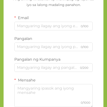
iyo sa lalong madaling panahon.
Email
0/100
Pangalan
0/100
Pangalan ng Kumpanya
0/200
Mensahe
0/1000