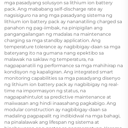
mga pasadyang solusyon sa lithium ion battery
pack. Ang mababang self-discharge rate ay
nagsisiguro na ang mga pasadyang sistema ng
lithium ion battery pack ay nananatiling charged sa
panahon ng pag-iimbak, na pinipigilan ang
pangangailangan ng madalas na maintenance
charging sa mga standby application. Ang
temperature tolerance ay nagbibigay-daan sa mga
bateryang ito na gumana nang epektibo sa
malawak na saklaw ng temperatura, na
nagpapanatili ng performance sa mga mahihirap na
kondisyon ng kapaligiran. Ang integrated smart
monitoring capabilities sa mga pasadyang disenyo
ng lithium ion battery pack ay nagbibigay ng real-
time na impormasyon ng status, na
nagpapahintulot sa predictive maintenance at
maiiwasan ang hindi inaasahang pagkabigo. Ang
modular construction ay nagbibigay-daan sa
madaling pagpapalit ng indibidwal na mga bahagi,
na pinalalawak ang lifespan ng sistema at