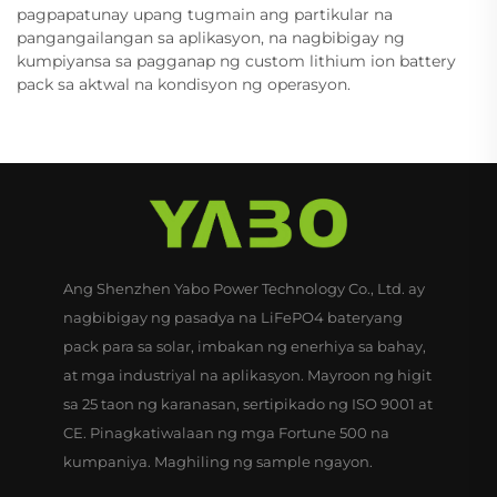
pagpapatunay upang tugmain ang partikular na
pangangailangan sa aplikasyon, na nagbibigay ng
kumpiyansa sa pagganap ng custom lithium ion battery
pack sa aktwal na kondisyon ng operasyon.
Ang Shenzhen Yabo Power Technology Co., Ltd. ay
nagbibigay ng pasadya na LiFePO4 bateryang
pack para sa solar, imbakan ng enerhiya sa bahay,
at mga industriyal na aplikasyon. Mayroon ng higit
sa 25 taon ng karanasan, sertipikado ng ISO 9001 at
CE. Pinagkatiwalaan ng mga Fortune 500 na
kumpaniya. Maghiling ng sample ngayon.