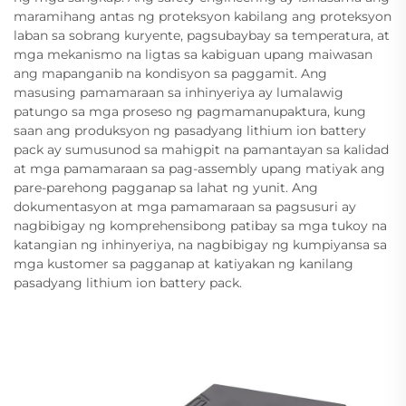
maramihang antas ng proteksyon kabilang ang proteksyon
laban sa sobrang kuryente, pagsubaybay sa temperatura, at
mga mekanismo na ligtas sa kabiguan upang maiwasan
ang mapanganib na kondisyon sa paggamit. Ang
masusing pamamaraan sa inhinyeriya ay lumalawig
patungo sa mga proseso ng pagmamanupaktura, kung
saan ang produksyon ng pasadyang lithium ion battery
pack ay sumusunod sa mahigpit na pamantayan sa kalidad
at mga pamamaraan sa pag-assembly upang matiyak ang
pare-parehong pagganap sa lahat ng yunit. Ang
dokumentasyon at mga pamamaraan sa pagsusuri ay
nagbibigay ng komprehensibong patibay sa mga tukoy na
katangian ng inhinyeriya, na nagbibigay ng kumpiyansa sa
mga kustomer sa pagganap at katiyakan ng kanilang
pasadyang lithium ion battery pack.