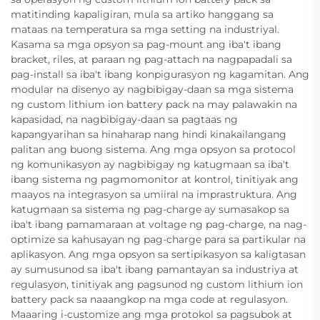
matitinding kapaligiran, mula sa artiko hanggang sa
mataas na temperatura sa mga setting na industriyal.
Kasama sa mga opsyon sa pag-mount ang iba't ibang
bracket, riles, at paraan ng pag-attach na nagpapadali sa
pag-install sa iba't ibang konpigurasyon ng kagamitan. Ang
modular na disenyo ay nagbibigay-daan sa mga sistema
ng custom lithium ion battery pack na may palawakin na
kapasidad, na nagbibigay-daan sa pagtaas ng
kapangyarihan sa hinaharap nang hindi kinakailangang
palitan ang buong sistema. Ang mga opsyon sa protocol
ng komunikasyon ay nagbibigay ng katugmaan sa iba't
ibang sistema ng pagmomonitor at kontrol, tinitiyak ang
maayos na integrasyon sa umiiral na imprastruktura. Ang
katugmaan sa sistema ng pag-charge ay sumasakop sa
iba't ibang pamamaraan at voltage ng pag-charge, na nag-
optimize sa kahusayan ng pag-charge para sa partikular na
aplikasyon. Ang mga opsyon sa sertipikasyon sa kaligtasan
ay sumusunod sa iba't ibang pamantayan sa industriya at
regulasyon, tinitiyak ang pagsunod ng custom lithium ion
battery pack sa naaangkop na mga code at regulasyon.
Maaaring i-customize ang mga protokol sa pagsubok at