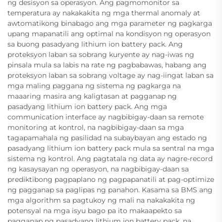
ng desisyon sa operasyon. Ang pagmomonitor sa
temperatura ay nakakakita ng mga thermal anomaly at
awtomatikong binabago ang mga parameter ng pagkarga
upang mapanatili ang optimal na kondisyon ng operasyon
sa buong pasadyang lithium ion battery pack. Ang
proteksyon laban sa sobrang kuryente ay nag-iwas ng
pinsala mula sa labis na rate ng pagbabawas, habang ang
proteksyon laban sa sobrang voltage ay nag-iingat laban sa
mga maling paggana ng sistema ng pagkarga na
maaaring masira ang kaligtasan at pagganap ng
pasadyang lithium ion battery pack. Ang mga
communication interface ay nagbibigay-daan sa remote
monitoring at kontrol, na nagbibigay-daan sa mga
tagapamahala ng pasilidad na subaybayan ang estado ng
pasadyang lithium ion battery pack mula sa sentral na mga
sistema ng kontrol. Ang pagtatala ng data ay nagre-record
ng kasaysayan ng operasyon, na nagbibigay-daan sa
prediktibong pagpaplano ng pagpapanatili at pag-optimize
ng pagganap sa paglipas ng panahon. Kasama sa BMS ang
mga algorithm sa pagtukoy ng mali na nakakakita ng
potensyal na mga isyu bago pa ito makaapekto sa
pagganap ng pasadyang lithium ion battery pack, na