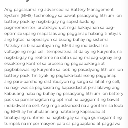
Ang pagsasama ng advanced na Battery Management
System (BMS) technology sa bawat pasadyang lithium ion
battery pack ay nagbibigay ng sopistikadong
pagmomonitor, proteksyon, at mga kakayahan sa pag-
optimize upang mapataas ang pagganap habang tinitiyak
ang ligtas na operasyon sa buong buhay ng sistema.
Patuloy na binabantayan ng BMS ang indibidwal na
voltage ng mga cell, temperatura, at daloy ng kuryente, na
nagbibigay ng real-time na data upang mapag-ugnay ang
eksaktong kontrol sa proseso ng pagpapakarga at
pagbabawas ng kuryente sa loob ng pasadyang lithium ion
battery pack. Tinitiyak ng pagkaka-balanseng pagganap
ang pare-parehong distribusyon ng karga sa lahat ng cell,
na nag-iwas sa pagkasira ng kapasidad at pinalalawig ang
kabuuang haba ng buhay ng pasadyang lithium ion battery
pack sa pamamagitan ng optimal na paggamit ng bawat
indibidwal na cell. Ang mga advanced na algorithm sa loob
ng BMS ay hinuhulaan ang natitirang kapasidad at
tinatayang runtime, na nagbibigay sa mga gumagamit ng
tumpak na impormasyon para sa pagpaplano at paggawa