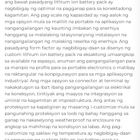
ang bawat pasadyang lithium ion battery pack ay
nagbibigay ng optimal na pagganap para sa konektadong
kagamitan. Ang pag-scale ng kapasidad ay nag-aalok ng
mga opsyon mula sa maliliit na portable na aplikasyon na
nangangailangan ng kaunting imbakan ng enerhiya
hanggang sa malalaking istasyonaryong instalasyon na
nangangailangan ng malaking reserba ng enerhiya. Ang
pasadyang form factor ay nagbibigay-daan sa disenyo ng
custom lithium ion battery pack na eksaktong umaangkop
sa available na espasyo, anuman ang pangangailangan para
sa manipis na profile para sa portable electronics o matibay
na rektangular na konpigurasyon para sa mga aplikasyong
industriyal. Ang mga opsyon sa connector at terminal ay
nakakatugon sa iba't ibang pangangailangan sa elektrikal
na koneksyon, tinitiyak ang maayos na integrasyon sa
umiiral na kagamitan at imprastruktura. Ang antas ng
proteksyon sa kapaligiran ay maaaring i-customize mula sa
pangunahing proteksyon sa loob ng bahay hanggang sa
ganap na nakaselyong weatherproof na enclosure na
angkop sa mahihirap na kondisyon sa labas. Ang pag-
customize ng saklaw ng temperatura ay nagbibigay-daan
sa operasyon ng custom lithium ion battery pack sa