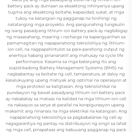
battery pack ay dumaan sa eksaktong inhinyeriya upang
tugma ang eksaktong boltahe, kapasidad, sukat, at mga
tukoy na katangian ng pagganap na hinihingi ng
natatanging mga proyekto. Ang pangunahing tungkulin
ng isang pasadyang lithium ion battery pack ay nagbibigay
ng maaasahang, maaring i-recharge na kapangyarihan sa
pamamagitan ng napapanahong teknolohiya ng lithium-
ion cell, na nagpapahintulot sa pare-parehong output ng
enerhiya habang pinananatili ang mahusay na cycle life
performance. Kasama sa mga bateryang ito ang
sopistikadong Battery Management Systems (BMS) na
nagbabantay sa boltahe ng cell, temperatura, at daloy ng
kasalukuyang upang matiyak ang optimal na operasyon at
mga protokol sa kaligtasan. Ang teknolohikal na
pundasyon ng bawat pasadyang lithium ion battery pack
ay nakabatay sa mataas na kalidad na mga lithium-ion cell
na nakaayos sa serye at parallel na konpigurasyon upang
makamit ang ninanais na mga elektrikal na katangian. Ang
napapanahong teknolohiya sa pagbabalanse ng cell ay
nagagarantiya ng pantay na distribusyon ng singil sa lahat
ng mga cell, pinapataas ang kabuuang pagganap ng pack