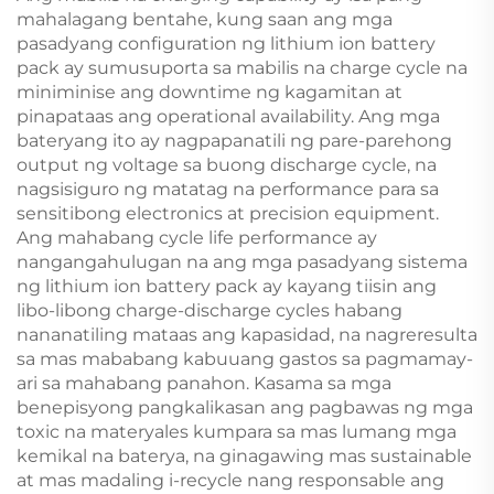
mahalagang bentahe, kung saan ang mga
pasadyang configuration ng lithium ion battery
pack ay sumusuporta sa mabilis na charge cycle na
miniminise ang downtime ng kagamitan at
pinapataas ang operational availability. Ang mga
bateryang ito ay nagpapanatili ng pare-parehong
output ng voltage sa buong discharge cycle, na
nagsisiguro ng matatag na performance para sa
sensitibong electronics at precision equipment.
Ang mahabang cycle life performance ay
nangangahulugan na ang mga pasadyang sistema
ng lithium ion battery pack ay kayang tiisin ang
libo-libong charge-discharge cycles habang
nananatiling mataas ang kapasidad, na nagreresulta
sa mas mababang kabuuang gastos sa pagmamay-
ari sa mahabang panahon. Kasama sa mga
benepisyong pangkalikasan ang pagbawas ng mga
toxic na materyales kumpara sa mas lumang mga
kemikal na baterya, na ginagawing mas sustainable
at mas madaling i-recycle nang responsable ang