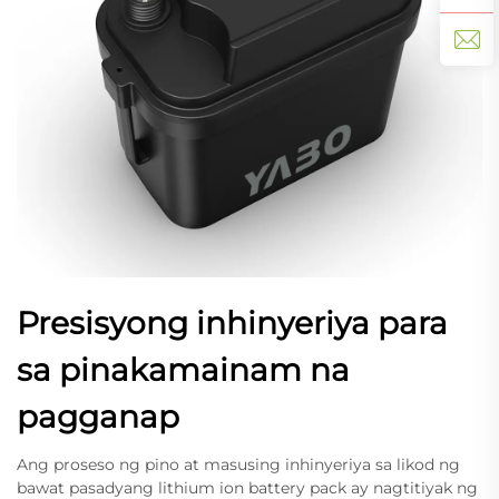
Presisyong inhinyeriya para
sa pinakamainam na
pagganap
Ang proseso ng pino at masusing inhinyeriya sa likod ng
bawat pasadyang lithium ion battery pack ay nagtitiyak ng