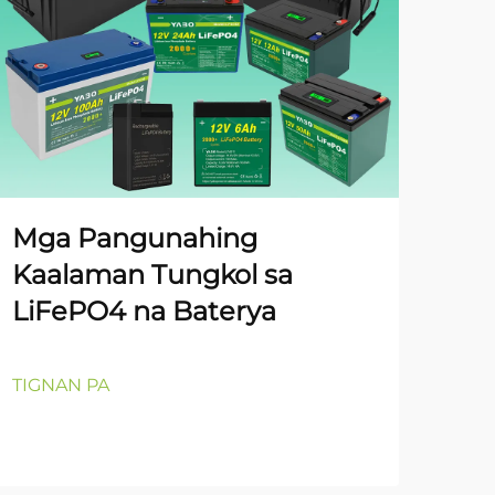
YA
Gal
Pa
De
Mga Pangunahing
Kaalaman Tungkol sa
LiFePO4 na Baterya
TIG
TIGNAN PA