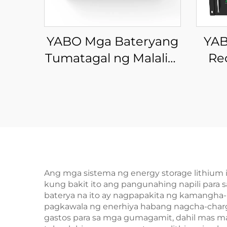
YABO Mga Bateryang
YAB
Tumatagal ng Malalim
Re
na Pagkakaloop na
1
24V 230Ah Lithium
Ba
Iron Phosphate
OD
Bateryang Pack para
Batt
sa Backup at Imbakan
E
ng Enerhiya sa Bahay,
LiFePO4 Baterya para
Ang mga sistema ng energy storage lithium
kung bakit ito ang pangunahing napili para
sa RV, Marino, Sistema
baterya na ito ay nagpapakita ng kamangh
ng Solar, at Off-Grid
pagkawala ng enerhiya habang nagcha-charge
gastos para sa mga gumagamit, dahil mas m
na Gamit