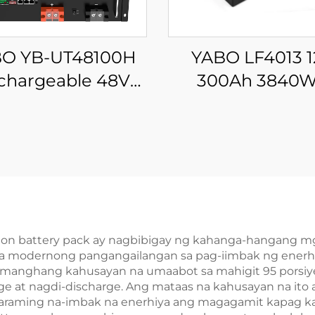
O YB-UT48100H
YABO LF4013 
chargeable 48V
300Ah 3840
00Ah LLiFePO4
LiFePO4 Battery
ttery Pack OEM
Mahabang Cycle 
M Lithium Solar
Lithium Iron
ery Para sa Home
Phosphate Batt
nergy Storage
para sa Solar, 
System
Home Energy St
 ion battery pack ay nagbibigay ng kahanga-hangang m
 sa modernong pangangailangan sa pag-iimbak ng enerh
a-manghang kahusayan na umaabot sa mahigit 95 porsi
 at nagdi-discharge. Ang mataas na kahusayan na ito a
araming na-imbak na enerhiya ang magagamit kapag ka