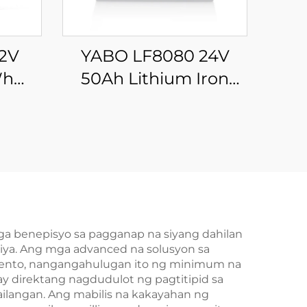
12V
YABO LF8080 24V
Wh
50Ah Lithium Iron
 Pack
Phosphate Battery
Life
Mataas na Kalidad na
LFP Lithium Ion
ery
Battery Para sa Home
RV,
Energy Storage
orage
System
ga benepisyo sa pagganap na siyang dahilan
iya. Ang mga advanced na solusyon sa
yento, nangangahulugan ito ng minimum na
y direktang nagdudulot ng pagtitipid sa
ilangan. Ang mabilis na kakayahan ng