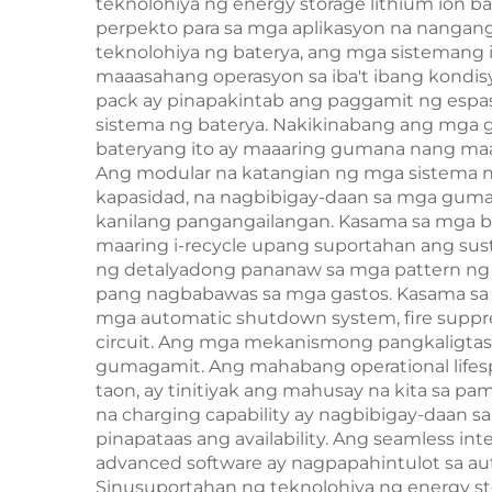
teknolohiya ng energy storage lithium ion b
perpekto para sa mga aplikasyon na nanganga
teknolohiya ng baterya, ang mga sistemang 
maaasahang operasyon sa iba't ibang kondisy
pack ay pinapakintab ang paggamit ng espasy
sistema ng baterya. Nakikinabang ang mga 
bateryang ito ay maaaring gumana nang maaa
Ang modular na katangian ng mga sistema ng
kapasidad, na nagbibigay-daan sa mga guma
kanilang pangangailangan. Kasama sa mga b
maaring i-recycle upang suportahan ang sus
ng detalyadong pananaw sa mga pattern ng 
pang nagbabawas sa mga gastos. Kasama sa m
mga automatic shutdown system, fire suppres
circuit. Ang mga mekanismong pangkaligtasa
gumagamit. Ang mahabang operational lifesp
taon, ay tinitiyak ang mahusay na kita sa 
na charging capability ay nagbibigay-daan 
pinapataas ang availability. Ang seamless int
advanced software ay nagpapahintulot sa 
Sinusuportahan ng teknolohiya ng energy stor