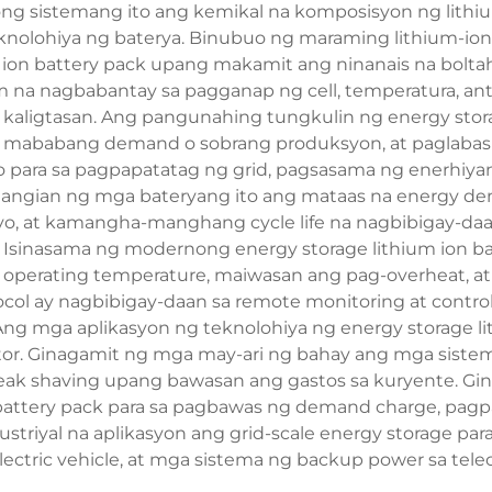
ng sistemang ito ang kemikal na komposisyon ng lithiu
nolohiya ng baterya. Binubuo ng maraming lithium-ion ce
 ion battery pack upang makamit ang ninanais na bolta
a nagbabantay sa pagganap ng cell, temperatura, anta
kaligtasan. Ang pangunahing tungkulin ng energy stor
g mababang demand o sobrang produksyon, at paglabas
 para sa pagpapatatag ng grid, pagsasama ng enerhiya
angian ng mga bateryang ito ang mataas na energy den
, at kamangha-manghang cycle life na nagbibigay-daan 
Isinasama ng modernong energy storage lithium ion bat
perating temperature, maiwasan ang pag-overheat, at
 ay nagbibigay-daan sa remote monitoring at control,
Ang mga aplikasyon ng teknolohiya ng energy storage li
sektor. Ginagamit ng mga may-ari ng bahay ang mga sistem
ak shaving upang bawasan ang gastos sa kuryente. Gin
 battery pack para sa pagbawas ng demand charge, pagp
riyal na aplikasyon ang grid-scale energy storage para
lectric vehicle, at mga sistema ng backup power sa tel