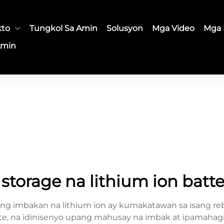
kto
Tungkol Sa Amin
Solusyon
Mga Video
Mga 
Amin
storage na lithium ion batt
ang imbakan na lithium ion ay kumakatawan sa isang r
, na idinisenyo upang mahusay na imbak at ipamahagi an