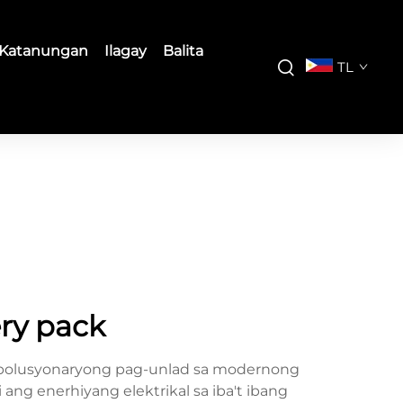
Katanungan
Ilagay
Balita
TL
ery pack
ebolusyonaryong pag-unlad sa modernong
g enerhiyang elektrikal sa iba't ibang