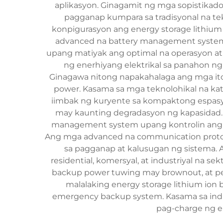
aplikasyon. Ginagamit ng mga sopistikado
pagganap kumpara sa tradisyonal na tek
konpigurasyon ang energy storage lithium
advanced na battery management system n
upang matiyak ang optimal na operasyon at 
ng enerhiyang elektrikal sa panahon n
Ginagawa nitong napakahalaga ang mga ito
power. Kasama sa mga teknolohikal na kat
iimbak ng kuryente sa kompaktong espasyo
may kaunting degradasyon ng kapasidad. 
management system upang kontrolin ang o
Ang mga advanced na communication protocol
sa pagganap at kalusugan ng sistema. 
residential, komersyal, at industriyal na 
backup power tuwing may brownout, at pe
malalaking energy storage lithium ion
emergency backup system. Kasama sa indust
pag-charge ng e