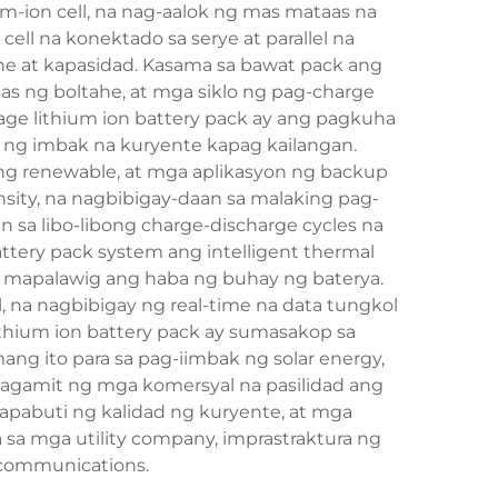
m-ion cell, na nag-aalok ng mas mataas na
ll na konektado sa serye at parallel na
he at kapasidad. Kasama sa bawat pack ang
s ng boltahe, at mga siklo ng pag-charge
age lithium ion battery pack ay ang pagkuha
 ng imbak na kuryente kapag kailangan.
ng renewable, at mga aplikasyon ng backup
sity, na nagbibigay-daan sa malaking pag-
sa libo-libong charge-discharge cycles na
tery pack system ang intelligent thermal
 mapalawig ang haba ng buhay ng baterya.
 na nagbibigay ng real-time na data tungkol
thium ion battery pack ay sumasakop sa
ang ito para sa pag-iimbak ng solar energy,
agamit ng mga komersyal na pasilidad ang
apabuti ng kalidad ng kuryente, at mga
 sa mga utility company, imprastraktura ng
ecommunications.