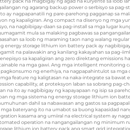
attery pack na magbigay ng agad na kuryente sa loob la
ilangan ng agarang backup power o serbisyo sa pag-stabi
ito ay nagpapanatili ng pare-parehong pagganap sa mala
on ng kapaligiran. Ang compact na disenyo ng mga yuni
o, na nagbibigay-daan sa pag-install sa mga lugar kung
gumagamit mula sa malaking pagbawas sa pangangailang
sahan sa loob ng maraming taon nang walang regular n
 energy storage lithium ion battery pack ay nagbibig
gamit na palawakin ang kanilang kakayahan sa pag-iim
enepisyo sa kapaligiran ang zero direktang emissions
tainable na mga gawi. Ang mga intelligent monitoring 
pagkonsumo ng enerhiya, na nagpapahintulot sa mga opt
ga feature ng kaligtasan na naka-integrate sa bawat en
sion capability, at proteksyon laban sa sobrang pag-cha
n na ito ay nagbibigay ng kapayapaan ng isip sa pareho
an ng mga sistema ng energy storage lithium ion batt
pamumuhunan dahil sa nabawasan ang gastos sa pagpapal
sa mga bateryang ito na umabot sa buong kapasidad na
egration kasama ang umiiral na electrical system ay nag
automated operation na nangangailangan ng minimum n
age lithium ion battery pack ang smart grid integratio