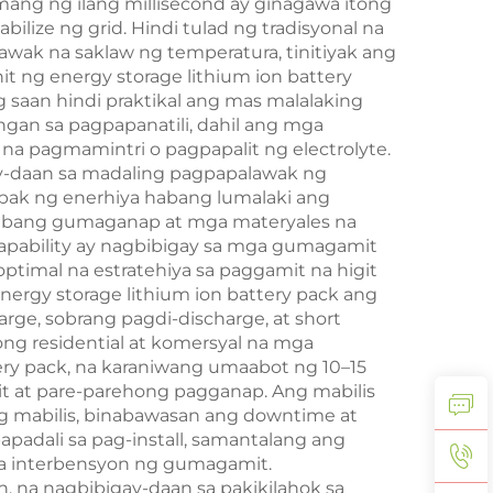
mang ng ilang millisecond ay ginagawa itong
lize ng grid. Hindi tulad ng tradisyonal na
wak na saklaw ng temperatura, tinitiyak ang
t ng energy storage lithium ion battery
 saan hindi praktikal ang mas malalaking
an sa pagpapanatili, dahil ang mga
a pagmamintri o pagpapalit ng electrolyte.
ay-daan sa madaling pagpapalawak ng
bak ng enerhiya habang lumalaki ang
 habang gumaganap at mga materyales na
capability ay nagbibigay sa mga gumagamit
imal na estratehiya sa paggamit na higit
ergy storage lithium ion battery pack ang
rge, sobrang pagdi-discharge, at short
ng residential at komersyal na mga
ery pack, na karaniwang umaabot ng 10–15
it at pare-parehong pagganap. Ang mabilis
ng mabilis, binabawasan ang downtime at
papadali sa pag-install, samantalang ang
a interbensyon ng gumagamit.
n, na nagbibigay-daan sa pakikilahok sa