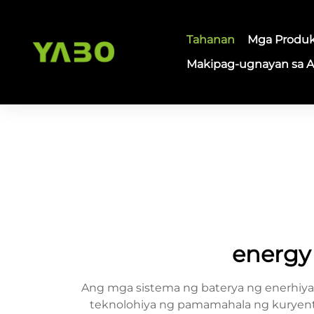
Tahanan
Mga Produ
Makipag-ugnayan sa 
energy 
Ang mga sistema ng baterya ng enerhiy
teknolohiya ng pamamahala ng kuryente