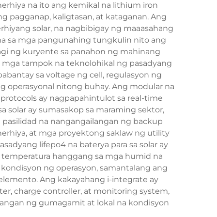
rhiya na ito ang kemikal na lithium iron
 pagganap, kaligtasan, at kataganan. Ang
erhiyang solar, na nagbibigay ng maaasahang
ma sa mga pangunahing tungkulin nito ang
gi ng kuryente sa panahon ng mahinang
Ang mga tampok na teknolohikal ng pasadyang
bantay sa voltage ng cell, regulasyon ng
g operasyonal nitong buhay. Ang modular na
rotocols ay nagpapahintulot sa real-time
sa solar ay sumasakop sa maraming sektor,
 pasilidad na nangangailangan ng backup
rhiya, at mga proyektong saklaw ng utility
adyang lifepo4 na baterya para sa solar ay
ang temperatura hanggang sa mga humid na
a kondisyon ng operasyon, samantalang ang
elemento. Ang kakayahang i-integrate ay
, charge controller, at monitoring system,
langan ng gumagamit at lokal na kondisyon