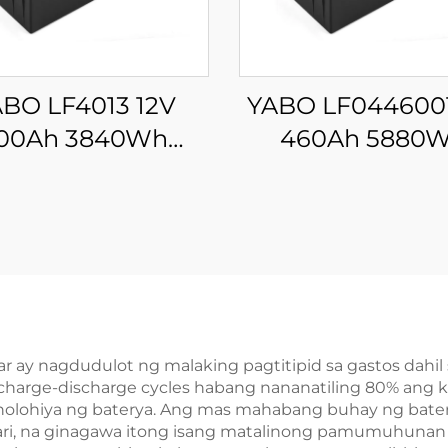
BO LF4013 12V
YABO LF0446001
00Ah 3840Wh
460Ah 5880
PO4 Battery Pack
Lithium Iron
abang Cycle Life
Phosphate Batt
Lithium Iron
Rechargeable E
osphate Battery
Storage System 
ra sa Solar, RV,
sa Malalaking Si
 Energy Storage
ng Solar, Bac
Power
lar ay nagdudulot ng malaking pagtitipid sa gastos dah
0 charge-discharge cycles habang nananatiling 80% ang 
eknolohiya ng baterya. Ang mas mahabang buhay ng bat
i, na ginagawa itong isang matalinong pamumuhunan 