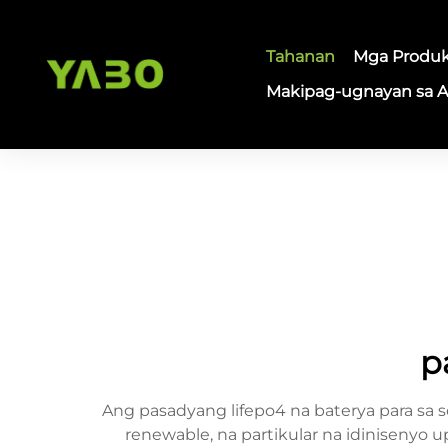
Tahanan
Mga Produ
Makipag-ugnayan sa 
p
Ang pasadyang lifepo4 na baterya para sa
renewable, na partikular na idinisenyo