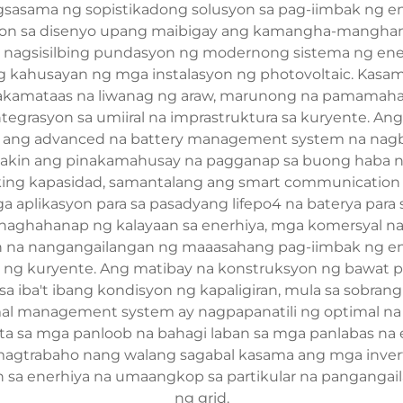
sasama ng sopistikadong solusyon sa pag-iimbak ng ene
on sa disenyo upang maibigay ang kamangha-manghang
 ay nagsisilbing pundasyon ng modernong sistema ng en
kahusayan ng mga instalasyon ng photovoltaic. Kasa
nakamataas na liwanag ng araw, marunong na pamamaha
integrasyon sa umiiral na imprastruktura sa kuryente. 
ama ang advanced na battery management system na nagba
tiyakin ang pinakamahusay na pagganap sa buong haba n
ing kapasidad, samantalang ang smart communication p
a aplikasyon para sa pasadyang lifepo4 na baterya para 
naghahanap ng kalayaan sa enerhiya, mga komersyal na
yon na nangangailangan ng maaasahang pag-iimbak ng ene
ng kuryente. Ang matibay na konstruksyon ng bawat pas
a iba't ibang kondisyon ng kapaligiran, mula sa sobr
mal management system ay nagpapanatili ng optimal n
a sa mga panloob na bahagi laban sa mga panlabas na 
agtrabaho nang walang sagabal kasama ang mga inverter
 sa enerhiya na umaangkop sa partikular na pangangai
ng grid.