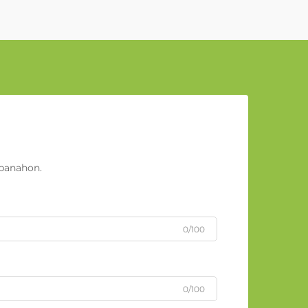
panahon.
0/100
0/100