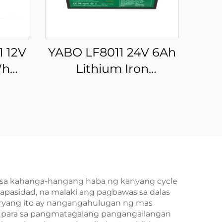
 12V
YABO LF8011 24V 6Ah
Wh
Lithium Iron
Phosphate Baterya
ery
Tagagawa ng Lithium
nergy
Ion Baterya para sa
para
Toy Car, Solar System,
stema
DIY Project
kup
il sa kahanga-hangang haba ng kanyang cycle
kapasidad, na malaki ang pagbawas sa dalas
eryang ito ay nangangahulugan ng mas
para sa pangmatagalang pangangailangan