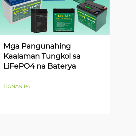
YA
Gal
Pa
De
Mga Pangunahing
Kaalaman Tungkol sa
LiFePO4 na Baterya
TIG
TIGNAN PA