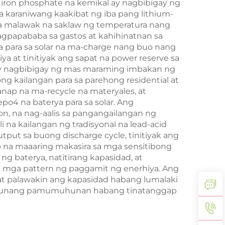
 iron phosphate na kemikal ay nagbibigay ng
a karaniwang kaakibat ng iba pang lithium-
 sa malawak na saklaw ng temperatura nang
gpapababa sa gastos at kahihinatnan sa
ya para sa solar na ma-charge nang buo nang
 at tinitiyak ang sapat na power reserve sa
ay nagbibigay ng mas maraming imbakan ng
g kailangan para sa parehong residential at
nap na ma-recycle na materyales, at
po4 na baterya para sa solar. Ang
on, na nag-aalis sa pangangailangan ng
 na kailangan ng tradisyonal na lead-acid
tput sa buong discharge cycle, tinitiyak ang
 na maaaring makasira sa mga sensitibong
ng baterya, natitirang kapasidad, at
g mga pattern ng paggamit ng enerhiya. Ang
 at palawakin ang kapasidad habang lumalaki
 paunang pamumuhunan habang tinatanggap