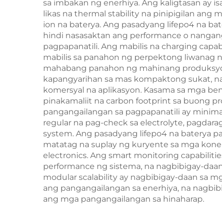
sa imbakan ng enerhiya. Ang kaligtasan ay 
likas na thermal stability na pinipigilan a
ion na baterya. Ang pasadyang lifepo4 na ba
hindi nasasaktan ang performance o nangang
pagpapanatili. Ang mabilis na charging capa
mabilis sa panahon ng perpektong liwanag ng
mahabang panahon ng mahinang produksyon 
kapangyarihan sa mas kompaktong sukat, na n
komersyal na aplikasyon. Kasama sa mga ben
pinakamaliit na carbon footprint sa buong p
pangangailangan sa pagpapanatili ay minimal
regular na pag-check sa electrolyte, pagdar
system. Ang pasadyang lifepo4 na baterya par
matatag na suplay ng kuryente sa mga kone
electronics. Ang smart monitoring capabilitie
performance ng sistema, na nagbibigay-daan
modular scalability ay nagbibigay-daan sa 
ang pangangailangan sa enerhiya, na nag
ang mga pangangailangan sa hinaharap.