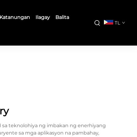
Katanungan
Ilagay
Balita
TL
ry
d sa teknolohiya ng imbakan ng enerhiyang
kuryente sa mga aplikasyon na pambahay,