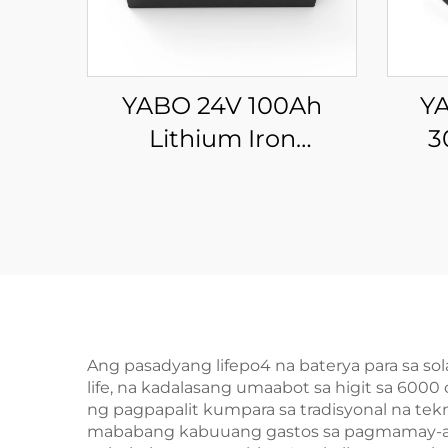
YABO 24V 100Ah
YA
Lithium Iron
3
Phosphate Battery
LiFe
Mataas na Kalidad na
Mah
LiFePO4 Battery Pack
para sa Solar Energy
Ph
Storage Systems, Golf
pa
Carts
Home
Ang pasadyang lifepo4 na baterya para sa so
life, na kadalasang umaabot sa higit sa 600
ng pagpapalit kumpara sa tradisyonal na t
mababang kabuuang gastos sa pagmamay-ar