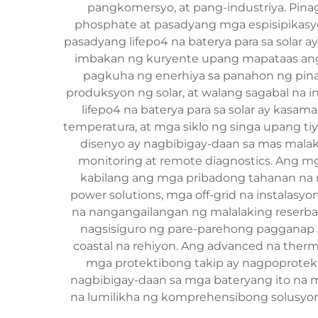
pangkomersyo, at pang-industriya. Pinag
phosphate at pasadyang mga espisipikasy
pasadyang lifepo4 na baterya para sa solar
imbakan ng kuryente upang mapataas ang 
pagkuha ng enerhiya sa panahon ng pi
produksyon ng solar, at walang sagabal na 
lifepo4 na baterya para sa solar ay kas
temperatura, at mga siklo ng singa upang 
disenyo ay nagbibigay-daan sa mas malak
monitoring at remote diagnostics. Ang mg
kabilang ang mga pribadong tahanan na 
power solutions, mga off-grid na instalas
na nangangailangan ng malalaking reserba 
nagsisiguro ng pare-parehong pagganap s
coastal na rehiyon. Ang advanced na ther
mga protektibong takip ay nagpoprotekt
nagbibigay-daan sa mga bateryang ito na m
na lumilikha ng komprehensibong solusyon