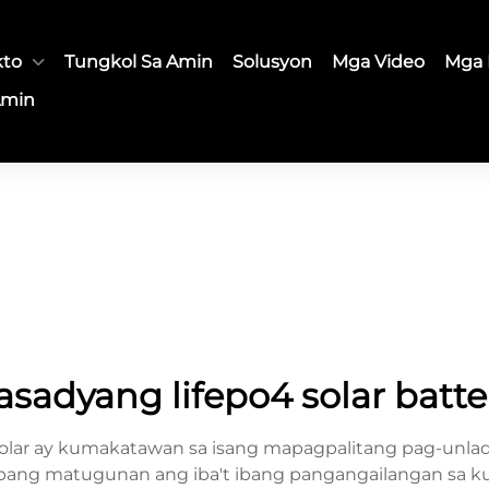
kto
Tungkol Sa Amin
Solusyon
Mga Video
Mga 
Amin
asadyang lifepo4 solar batte
 solar ay kumakatawan sa isang mapagpalitang pag-unla
 upang matugunan ang iba't ibang pangangailangan sa 