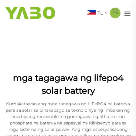
TL
mga tagagawa ng lifepo4
solar battery
Kumakatawan ang mga tagagawa ng LiFePO4 na baterya
para sa solar sa pinakabago sa teknolohiya ng imbakan ng
enerhiyang renewable, na gumagawa ng lithium iron
phosphate na baterya na espesyal na idinisenyo para sa
mga sistema ng solar power. Ang mga espesyalisadong
tagagawa na ito ay nakatuon sa paglikha ng mga solusyon