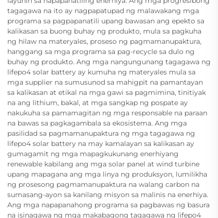
layunin sa napapanatiling enerhiya. Ang mga progresibong
tagagawa na ito ay nagpapatupad ng malawakang mga
programa sa pagpapanatili upang bawasan ang epekto sa
kalikasan sa buong buhay ng produkto, mula sa pagkuha
ng hilaw na materyales, proseso ng pagmamanupaktura,
hanggang sa mga programa sa pag-recycle sa dulo ng
buhay ng produkto. Ang mga nangungunang tagagawa ng
lifepo4 solar battery ay kumuha ng materyales mula sa
mga supplier na sumusunod sa mahigpit na pamantayan
sa kalikasan at etikal na mga gawi sa pagmimina, tinitiyak
na ang lithium, bakal, at mga sangkap ng pospate ay
nakukuha sa pamamagitan ng mga responsable na paraan
na bawas sa pagkagambala sa ekosistema. Ang mga
pasilidad sa pagmamanupaktura ng mga tagagawa ng
lifepo4 solar battery na may kamalayan sa kalikasan ay
gumagamit ng mga mapagkukunang enerhiyang
renewable kabilang ang mga solar panel at wind turbine
upang mapagana ang mga linya ng produksyon, lumilikha
ng prosesong pagmamanupaktura na walang carbon na
sumasang-ayon sa kanilang misyon sa malinis na enerhiya.
Ang mga napapanahong programa sa pagbawas ng basura
na isinagawa ng mga makabagong tagagawa ng lifepo4