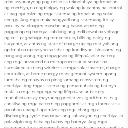
rebolusyonaryong pag-unlad sa teknolohiya ng imbakan
ng enerhiya, na nagbibigay ng walang kapantay na kontrol
at pag-optimize ng mga sistema ng imbakan ng solar
energy. Ang mga makapangyarihang sistemang ito ay
patuloy na pinagmamasdan ang bawat aspeto ng
pagganap ng baterya, kabilang ang indibidwal na voltage
ng cell, pagbabago ng temperatura, bilis ng daloy ng
kuryente, at antas ng state of charge upang matiyak ang
optimal na operasyon sa lahat ng kondisyon. Isinasama ng
nangungunang mga tagagawa ng lifepo4 solar battery
ang mga advanced na microprocessor at sensor na
kumakonekta nang wireless sa mga solar inverter, charge
controller, at home energy management system upang
lumikha ng maayos na pinagsamang ecosystem ng
enerhiya. Ang mga sistema ng pamamahala ng baterya
mula sa mga nangungunang lifepo4 solar battery
manufacturer ay mayroong predictive algorithm na nag-
aanalisa ng mga pattern ng paggamit at mga forecast sa
panahon upang i-optimize ang mga charging at
discharging cycle, mapataas ang kahusayan ng enerhiya, at
palawigin ang haba ng buhay ng baterya. Ang mga
sistemang ito ay awtomatikong nagba-balanse ng singil sa