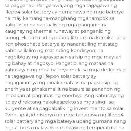
sa pagganap. Pangalawa, ang mga tagagawa ng
lifepo4 solar battery ay gumagawa ng mga baterya
na may kamangha-manghang mga tampok sa
kaligtasan na nag-aalis ng mga panganib na
kaugnay ng thermal runaway at panganib ng
sunog. Hindi tulad ng ibang lithium na kemikal, ang
iron phosphate baterya ay nananatiling matatag
kahit sa ilalim ng matinding kondisyon, na
nagbibigay ng kapayapaan sa isip ng mga may-ari
ng bahay at negosyo. Pangatlo, ang mataas na
kahusayan ng mga baterya mula sa mga de-kalidad
na tagagawa ng lifepo4 solar battery ay
nagagarantiya ng pinakamataas na pagsipsip ng
enerhiya at pinakamaliit na basura sa panahon ng
imbakan at paglabas ng enerhiya. Ang kahusayang
ito ay direktang nakakaapekto sa mga singil sa
kuryente at sa pagbabalik ng investimento sa solar.
Pang-apat, idinisenyo ng mga tagagawa ng lifepo4
solar battery ang mga baterya upang gumana nang
epektibo sa malawak na saklaw ng temperatura, na