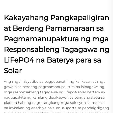
Kakayahang Pangkapaligiran
at Berdeng Pamamaraan sa
Pagmamanupaktura ng mga
Responsableng Tagagawa ng
LiFePO4 na Baterya para sa
Solar
Ang mga inisyatibo sa pagpapanatili ng kalikasan at mga
gawain sa berdeng pagmamanupaktura na isinagawa ng
mga responsableng tagagawa ng lifepo4 solar battery ay
nagpapakita ng kanilang dedikasyon sa pangangalaga sa
planeta habang nagtatangkang mga solusyon sa malinis
na imbakan ng enerhiya na sumusuporta sa pandaigdigang