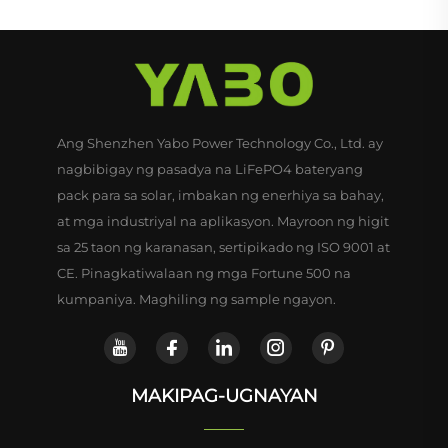
Ang Shenzhen Yabo Power Technology Co., Ltd. ay
nagbibigay ng pasadya na LiFePO4 bateryang
pack para sa solar, imbakan ng enerhiya sa bahay,
at mga industriyal na aplikasyon. Mayroon ng higit
sa 25 taon ng karanasan, sertipikado ng ISO 9001 at
CE. Pinagkatiwalaan ng mga Fortune 500 na
kumpaniya. Maghiling ng sample ngayon.
MAKIPAG-UGNAYAN