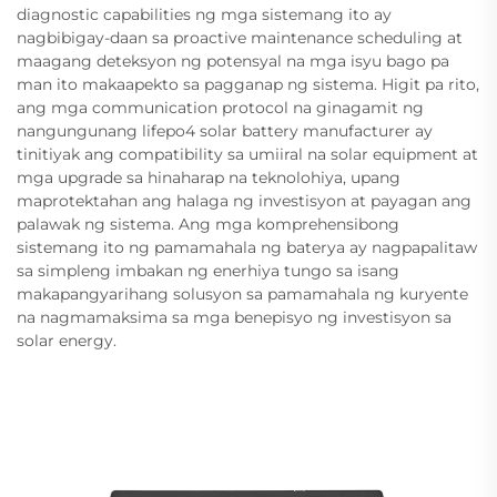
diagnostic capabilities ng mga sistemang ito ay
nagbibigay-daan sa proactive maintenance scheduling at
maagang deteksyon ng potensyal na mga isyu bago pa
man ito makaapekto sa pagganap ng sistema. Higit pa rito,
ang mga communication protocol na ginagamit ng
nangungunang lifepo4 solar battery manufacturer ay
tinitiyak ang compatibility sa umiiral na solar equipment at
mga upgrade sa hinaharap na teknolohiya, upang
maprotektahan ang halaga ng investisyon at payagan ang
palawak ng sistema. Ang mga komprehensibong
sistemang ito ng pamamahala ng baterya ay nagpapalitaw
sa simpleng imbakan ng enerhiya tungo sa isang
makapangyarihang solusyon sa pamamahala ng kuryente
na nagmamaksima sa mga benepisyo ng investisyon sa
solar energy.