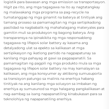
logistik para bawasan ang mga emission sa transportasyon.
Higit pa rito, ang mga tagagawa na ito ay nagtatangkay
ng malawakang mga programa sa pag-recycle na
tumatanggap ng mga ginamit na baterya at tinitiyak ang
tamang proseso sa pamamagitan ng mga sertipikadong
pasilidad na nagbabalik ng mahahalagang materyales para
gamitin muli sa produksyon ng bagong baterya. Ang
transparensya na ipinakikita ng mga responsableng
tagagawa ng lifepo4 solar battery ay kasama ang
detalyadong ulat sa epekto sa kalikasan at mga
sertipikasyon ng ikatlong partido na nagpapatunay sa
kanilang mga pahayag at gawi sa pagpapanatili. Sa
pamamagitan ng pagpili ng mga produkto mula sa mga
tagagawa ng lifepo4 solar battery na may kamalayan sa
kalikasan, ang mga konsyumer ay aktibong sumusuporta
sa transisyon patungo sa malinis na enerhiya habang
tinitiyak na ang kanilang mga solusyon sa imbakan ng
enerhiya ay sumusunod sa mga halagang pangkalikasan at
nag-aambag sa isang napapanatiling kinabukasan para sa
teknolohiya ng napapanatiling enerhiya.