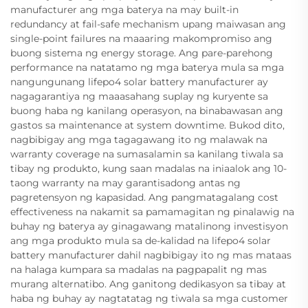
manufacturer ang mga baterya na may built-in
redundancy at fail-safe mechanism upang maiwasan ang
single-point failures na maaaring makompromiso ang
buong sistema ng energy storage. Ang pare-parehong
performance na natatamo ng mga baterya mula sa mga
nangungunang lifepo4 solar battery manufacturer ay
nagagarantiya ng maaasahang suplay ng kuryente sa
buong haba ng kanilang operasyon, na binabawasan ang
gastos sa maintenance at system downtime. Bukod dito,
nagbibigay ang mga tagagawang ito ng malawak na
warranty coverage na sumasalamin sa kanilang tiwala sa
tibay ng produkto, kung saan madalas na iniaalok ang 10-
taong warranty na may garantisadong antas ng
pagretensyon ng kapasidad. Ang pangmatagalang cost
effectiveness na nakamit sa pamamagitan ng pinalawig na
buhay ng baterya ay ginagawang matalinong investisyon
ang mga produkto mula sa de-kalidad na lifepo4 solar
battery manufacturer dahil nagbibigay ito ng mas mataas
na halaga kumpara sa madalas na pagpapalit ng mas
murang alternatibo. Ang ganitong dedikasyon sa tibay at
haba ng buhay ay nagtatatag ng tiwala sa mga customer