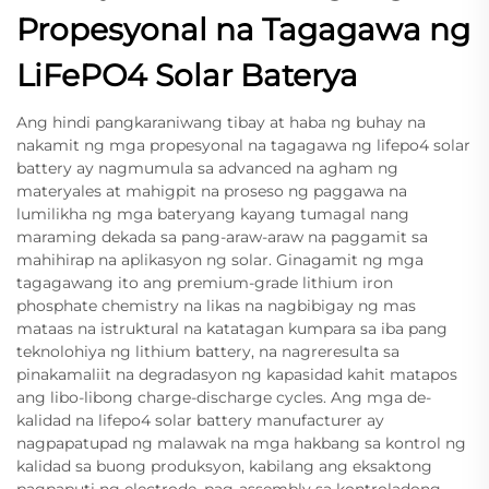
Propesyonal na Tagagawa ng
LiFePO4 Solar Baterya
Ang hindi pangkaraniwang tibay at haba ng buhay na
nakamit ng mga propesyonal na tagagawa ng lifepo4 solar
battery ay nagmumula sa advanced na agham ng
materyales at mahigpit na proseso ng paggawa na
lumilikha ng mga bateryang kayang tumagal nang
maraming dekada sa pang-araw-araw na paggamit sa
mahihirap na aplikasyon ng solar. Ginagamit ng mga
tagagawang ito ang premium-grade lithium iron
phosphate chemistry na likas na nagbibigay ng mas
mataas na istruktural na katatagan kumpara sa iba pang
teknolohiya ng lithium battery, na nagreresulta sa
pinakamaliit na degradasyon ng kapasidad kahit matapos
ang libo-libong charge-discharge cycles. Ang mga de-
kalidad na lifepo4 solar battery manufacturer ay
nagpapatupad ng malawak na mga hakbang sa kontrol ng
kalidad sa buong produksyon, kabilang ang eksaktong
pagpaputi ng electrode, pag-assembly sa kontroladong