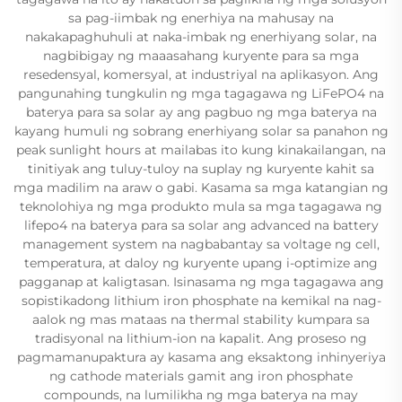
sa pag-iimbak ng enerhiya na mahusay na
nakakapaghuhuli at naka-imbak ng enerhiyang solar, na
nagbibigay ng maaasahang kuryente para sa mga
resedensyal, komersyal, at industriyal na aplikasyon. Ang
pangunahing tungkulin ng mga tagagawa ng LiFePO4 na
baterya para sa solar ay ang pagbuo ng mga baterya na
kayang humuli ng sobrang enerhiyang solar sa panahon ng
peak sunlight hours at mailabas ito kung kinakailangan, na
tinitiyak ang tuluy-tuloy na suplay ng kuryente kahit sa
mga madilim na araw o gabi. Kasama sa mga katangian ng
teknolohiya ng mga produkto mula sa mga tagagawa ng
lifepo4 na baterya para sa solar ang advanced na battery
management system na nagbabantay sa voltage ng cell,
temperatura, at daloy ng kuryente upang i-optimize ang
pagganap at kaligtasan. Isinasama ng mga tagagawa ang
sopistikadong lithium iron phosphate na kemikal na nag-
aalok ng mas mataas na thermal stability kumpara sa
tradisyonal na lithium-ion na kapalit. Ang proseso ng
pagmamanupaktura ay kasama ang eksaktong inhinyeriya
ng cathode materials gamit ang iron phosphate
compounds, na lumilikha ng mga baterya na may