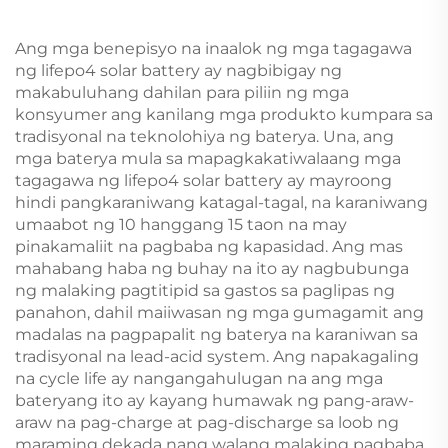
Carts/BOATS
Ang mga benepisyo na inaalok ng mga tagagawa
ng lifepo4 solar battery ay nagbibigay ng
makabuluhang dahilan para piliin ng mga
konsyumer ang kanilang mga produkto kumpara sa
tradisyonal na teknolohiya ng baterya. Una, ang
mga baterya mula sa mapagkakatiwalaang mga
tagagawa ng lifepo4 solar battery ay mayroong
hindi pangkaraniwang katagal-tagal, na karaniwang
umaabot ng 10 hanggang 15 taon na may
pinakamaliit na pagbaba ng kapasidad. Ang mas
mahabang haba ng buhay na ito ay nagbubunga
ng malaking pagtitipid sa gastos sa paglipas ng
panahon, dahil maiiwasan ng mga gumagamit ang
madalas na pagpapalit ng baterya na karaniwan sa
tradisyonal na lead-acid system. Ang napakagaling
na cycle life ay nangangahulugan na ang mga
bateryang ito ay kayang humawak ng pang-araw-
araw na pag-charge at pag-discharge sa loob ng
maraming dekada nang walang malaking pagbaba