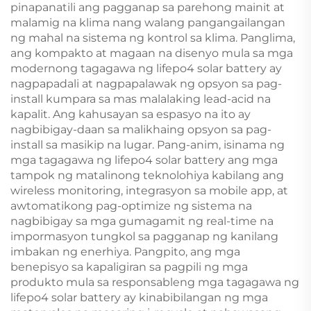
pinapanatili ang pagganap sa parehong mainit at
malamig na klima nang walang pangangailangan
ng mahal na sistema ng kontrol sa klima. Panglima,
ang kompakto at magaan na disenyo mula sa mga
modernong tagagawa ng lifepo4 solar battery ay
nagpapadali at nagpapalawak ng opsyon sa pag-
install kumpara sa mas malalaking lead-acid na
kapalit. Ang kahusayan sa espasyo na ito ay
nagbibigay-daan sa malikhaing opsyon sa pag-
install sa masikip na lugar. Pang-anim, isinama ng
mga tagagawa ng lifepo4 solar battery ang mga
tampok ng matalinong teknolohiya kabilang ang
wireless monitoring, integrasyon sa mobile app, at
awtomatikong pag-optimize ng sistema na
nagbibigay sa mga gumagamit ng real-time na
impormasyon tungkol sa pagganap ng kanilang
imbakan ng enerhiya. Pangpito, ang mga
benepisyo sa kapaligiran sa pagpili ng mga
produkto mula sa responsableng mga tagagawa ng
lifepo4 solar battery ay kinabibilangan ng mga