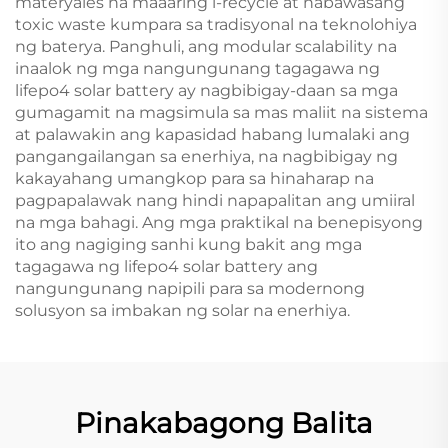
materyales na maaaring i-recycle at nabawasang
toxic waste kumpara sa tradisyonal na teknolohiya
ng baterya. Panghuli, ang modular scalability na
inaalok ng mga nangungunang tagagawa ng
lifepo4 solar battery ay nagbibigay-daan sa mga
gumagamit na magsimula sa mas maliit na sistema
at palawakin ang kapasidad habang lumalaki ang
pangangailangan sa enerhiya, na nagbibigay ng
kakayahang umangkop para sa hinaharap na
pagpapalawak nang hindi napapalitan ang umiiral
na mga bahagi. Ang mga praktikal na benepisyong
ito ang nagiging sanhi kung bakit ang mga
tagagawa ng lifepo4 solar battery ang
nangungunang napipili para sa modernong
solusyon sa imbakan ng solar na enerhiya.
Pinakabagong Balita