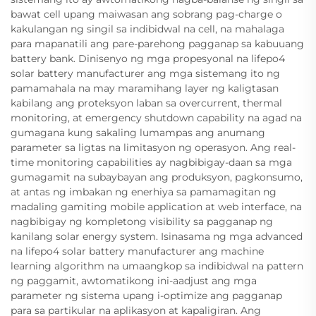
bawat cell upang maiwasan ang sobrang pag-charge o
kakulangan ng singil sa indibidwal na cell, na mahalaga
para mapanatili ang pare-parehong pagganap sa kabuuang
battery bank. Dinisenyo ng mga propesyonal na lifepo4
solar battery manufacturer ang mga sistemang ito ng
pamamahala na may maramihang layer ng kaligtasan
kabilang ang proteksyon laban sa overcurrent, thermal
monitoring, at emergency shutdown capability na agad na
gumagana kung sakaling lumampas ang anumang
parameter sa ligtas na limitasyon ng operasyon. Ang real-
time monitoring capabilities ay nagbibigay-daan sa mga
gumagamit na subaybayan ang produksyon, pagkonsumo,
at antas ng imbakan ng enerhiya sa pamamagitan ng
madaling gamiting mobile application at web interface, na
nagbibigay ng kompletong visibility sa pagganap ng
kanilang solar energy system. Isinasama ng mga advanced
na lifepo4 solar battery manufacturer ang machine
learning algorithm na umaangkop sa indibidwal na pattern
ng paggamit, awtomatikong ini-aadjust ang mga
parameter ng sistema upang i-optimize ang pagganap
para sa partikular na aplikasyon at kapaligiran. Ang