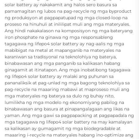
solar battery ay nakakamit ang halos sero basura sa
pamamagitan ng lubos na pag-recycle ng mga byproduct
ng produksyon at pagpapatupad ng mga closed-loop na
proseso na hinuhuli at inililipat muli ang mga materyales.
Ang hindi nakakalason na komposisyon ng mga bateryang
iron phosphate na ginawa ng mga responsableng
tagagawa ng lifepo4 solar battery ay nag-aalis ng mga
mabibigat na metal at mapanganib na materyales na
karaniwan sa tradisyonal na teknolohiya ng baterya,
binabawasan ang mga panganib sa kalikasan habang
ginagamit at itinatapon. Ang mga inobatibong tagagawa
ng lifepo4 solar battery ay malaki ang puhunan sa
pananaliksik at pag-unlad ng mga bagong teknolohiya sa
pag-recycle na maaaring mabawi at maproseso muli ang
mga materyales ng baterya sa dulo ng buhay nito,
lumilikha ng mga modelo ng ekonomiyang pabilog na
binabawasan ang basura at pinapangalagaan ang likas na
yaman. Ang mga gawi sa pagpapacking at pagpapadala ng
mga tagagawa ng lifepo4 solar battery na may kamalayan
sa kalikasan ay gumagamit ng mga biodegradable at
maaaring i-recycle na materyales habang ino-optimize ang