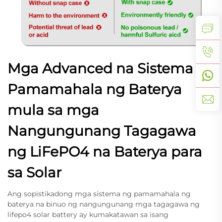
Mga Advanced na Sistema sa
Pamamahala ng Baterya
mula sa mga
Nangungunang Tagagawa
ng LiFePO4 na Baterya para
sa Solar
Ang sopistikadong mga sistema ng pamamahala ng
baterya na binuo ng nangungunang mga tagagawa ng
lifepo4 solar battery ay kumakatawan sa isang