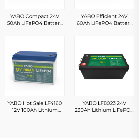
YABO Compact 24V
YABO Efficient 24V
50Ah LiFePO4 Battery
60Ah LiFePO4 Battery
Pack Magaang Lithium
Pack Rechargeable
Iron Phosphate Battery
Lithium Iron Phosphate
para sa RV, Solar
Battery para sa Marine,
Generator, at Portable
Mobility Scooter, at
Power System
Solar Storage
YABO Hot Sale LF4160
YABO LF8023 24V
12V 100Ah Lithium
230Ah Lithium LiFePO4
LiFePO4 Battery
Battery Packs Mataas
Rechargeable Energy
na Kapasidad na
Storage Pack Battery
Lithium Ion Batteries
para sa Power Tools/Golf
Para sa Solar