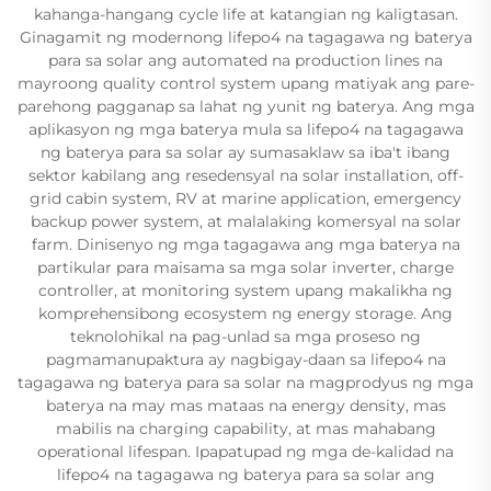
kahanga-hangang cycle life at katangian ng kaligtasan.
Ginagamit ng modernong lifepo4 na tagagawa ng baterya
para sa solar ang automated na production lines na
mayroong quality control system upang matiyak ang pare-
parehong pagganap sa lahat ng yunit ng baterya. Ang mga
aplikasyon ng mga baterya mula sa lifepo4 na tagagawa
ng baterya para sa solar ay sumasaklaw sa iba't ibang
sektor kabilang ang resedensyal na solar installation, off-
grid cabin system, RV at marine application, emergency
backup power system, at malalaking komersyal na solar
farm. Dinisenyo ng mga tagagawa ang mga baterya na
partikular para maisama sa mga solar inverter, charge
controller, at monitoring system upang makalikha ng
komprehensibong ecosystem ng energy storage. Ang
teknolohikal na pag-unlad sa mga proseso ng
pagmamanupaktura ay nagbigay-daan sa lifepo4 na
tagagawa ng baterya para sa solar na magprodyus ng mga
baterya na may mas mataas na energy density, mas
mabilis na charging capability, at mas mahabang
operational lifespan. Ipapatupad ng mga de-kalidad na
lifepo4 na tagagawa ng baterya para sa solar ang