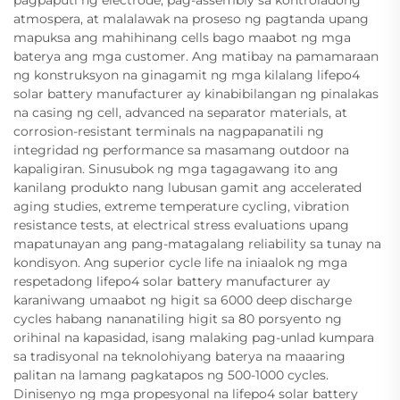
atmospera, at malalawak na proseso ng pagtanda upang
mapuksa ang mahihinang cells bago maabot ng mga
baterya ang mga customer. Ang matibay na pamamaraan
ng konstruksyon na ginagamit ng mga kilalang lifepo4
solar battery manufacturer ay kinabibilangan ng pinalakas
na casing ng cell, advanced na separator materials, at
corrosion-resistant terminals na nagpapanatili ng
integridad ng performance sa masamang outdoor na
kapaligiran. Sinusubok ng mga tagagawang ito ang
kanilang produkto nang lubusan gamit ang accelerated
aging studies, extreme temperature cycling, vibration
resistance tests, at electrical stress evaluations upang
mapatunayan ang pang-matagalang reliability sa tunay na
kondisyon. Ang superior cycle life na iniaalok ng mga
respetadong lifepo4 solar battery manufacturer ay
karaniwang umaabot ng higit sa 6000 deep discharge
cycles habang nananatiling higit sa 80 porsyento ng
orihinal na kapasidad, isang malaking pag-unlad kumpara
sa tradisyonal na teknolohiyang baterya na maaaring
palitan na lamang pagkatapos ng 500-1000 cycles.
Dinisenyo ng mga propesyonal na lifepo4 solar battery