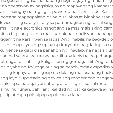
lit na gastos sa gasolina habang nagbibigay ng maramin
 na operasyon ay nagsisiguro ng mapayapang karanasa
 sa maingay na mga gas-powered na alternatibo. Kas
rta sa mapagpalang gawain sa labas at binabawasan an
vice nang sabay-sabay sa pamamagitan ng iba't ibang 
aliliit na electronics hanggang sa mas malalaking cam
t sa biglaang ulan o maalikabok na kondisyon, habang
gamit na karaniwan sa labas. Ang mabilis na pag-deplo
is na mag-ayos ng suplay ng kuryente pagdating sa c
 kuryente sa gabi o sa panahon ng maulap, na nagsisigu
ed safety feature ay nag-iiba sa labis na pag-charge, 
at nagpapanatili ng kaligtasan ng gumagamit. Ang fold
 mga biyahe ng RV, mga outing sa beach, mga ekspedisy
ng kapayapaan ng isip na dala ng maaasahang backup 
s ang layo. Suportado ng device ang modernong pangan
tulong sa nabigasyon, at pagbabahagi sa social media
a pamumuhunan, dahil ang kalidad ng pagkakagawa ay n
trip at mga pakikipagsapalaran sa labas.