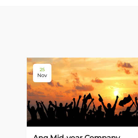
25
Nov
Ang Mid-year Company