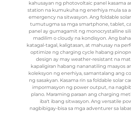
kahusayan ng photovoltaic panel kasama an
station na kumukuha ng enerhiya mula sa a
emergency na sitwasyon. Ang foldable solar
tumutugma sa mga smartphone, tablet, camer
panel ay gumagamit ng monocrystalline sili
madilim o cloudy na kondisyon. Ang baha
katagal-tagal, kaligtasan, at mahusay na 
optimize ng charging cycle habang pinopr
design ay may weather-resistant na mat
kapaligiran habang nananatiling maayos an
koleksyon ng enerhiya, samantalang ang co
ng sasakyan. Kasama rin sa foldable solar c
impormasyon ng power output, na nagbib
plano. Maraming paraan ang charging metho
iba't ibang sitwasyon. Ang versatile po
nagbibigay-bisa sa mga adventurer sa lab