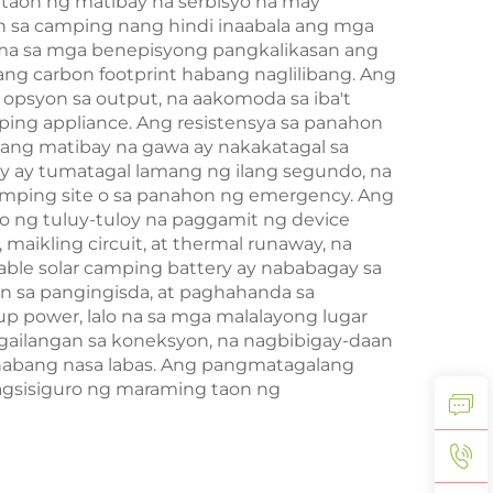
g taon ng matibay na serbisyo na may
n sa camping nang hindi inaabala ang mga
ama sa mga benepisyong pangkalikasan ang
g carbon footprint habang naglilibang. Ang
opsyon sa output, na aakomoda sa iba't
ping appliance. Ang resistensya sa panahon
 ang matibay na gawa ay nakakatagal sa
y ay tumatagal lamang ng ilang segundo, na
amping site o sa panahon ng emergency. Ang
ro ng tuluy-tuloy na paggamit ng device
maikling circuit, at thermal runaway, na
able solar camping battery ay nababagay sa
on sa pangingisda, at paghahanda sa
power, lalo na sa mga malalayong lugar
gailangan sa koneksyon, na nagbibigay-daan
 habang nasa labas. Ang pangmatagalang
agsisiguro ng maraming taon ng