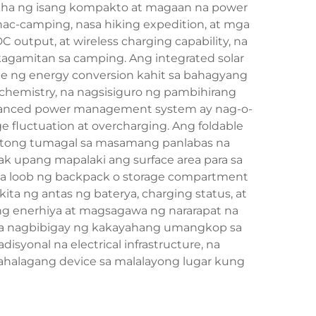
likha ng isang kompakto at magaan na power
ac-camping, nasa hiking expedition, at mga
output, at wireless charging capability, na
 kagamitan sa camping. Ang integrated solar
ate ng energy conversion kahit sa bahagyang
chemistry, na nagsisiguro ng pambihirang
advanced power management system ay nag-o-
fluctuation at overcharging. Ang foldable
aratong tumagal sa masamang panlabas na
ak upang mapalaki ang surface area para sa
 sa loob ng backpack o storage compartment
ita ng antas ng baterya, charging status, at
g enerhiya at magsagawa ng nararapat na
t, na nagbibigay ng kakayahang umangkop sa
isyonal na electrical infrastructure, na
ahalagang device sa malalayong lugar kung