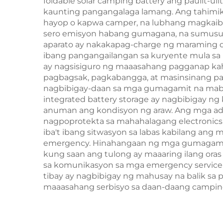
foldable solar camping battery ang paulit-u
kaunting pangangalaga lamang. Ang tahimik
hayop o kapwa camper, na lubhang magkaiba
sero emisyon habang gumagana, na sumusupo
aparato ay nakakapag-charge ng maraming de
ibang pangangailangan sa kuryente mula sa m
ay nagsisiguro ng maaasahang pagganap kahi
pagbagsak, pagkabangga, at masinsinang pag
nagbibigay-daan sa mga gumagamit na mabil
integrated battery storage ay nagbibigay ng
anuman ang kondisyon ng araw. Ang mga advanc
nagpoprotekta sa mahahalagang electronics 
iba't ibang sitwasyon sa labas kabilang ang
emergency. Hinahangaan ng mga gumagamit a
kung saan ang tulong ay maaaring ilang ora
sa komunikasyon sa mga emergency service, 
tibay ay nagbibigay ng mahusay na balik s
maaasahang serbisyo sa daan-daang camping 