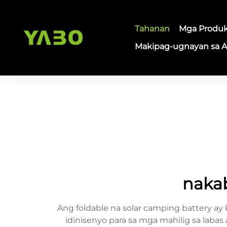
Tahanan
Mga Produ
Makipag-ugnayan sa 
nakab
Ang foldable na solar camping battery ay
idinisenyo para sa mga mahilig sa lab