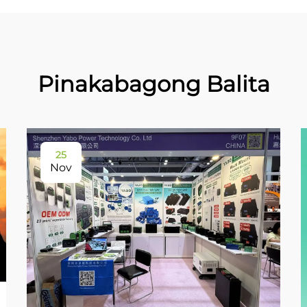
Pinakabagong Balita
25
Nov