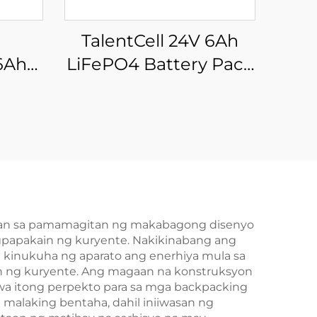
1
TalentCell 24V 6Ah
 6Ah
LiFePO4 Battery Pack
rya
LF8011 Deep Cycle
gana
Rechargeable Lithium
on
Iron Phosphate
erya
Baterya para sa
ystem
Trolling Motor, RV,
Camping
ahan sa pamamagitan ng makabagong disenyo
gpapakain ng kuryente. Nakikinabang ang
kinukuha ng aparato ang enerhiya mula sa
an ng kuryente. Ang magaan na konstruksyon
awa itong perpekto para sa mga backpacking
 malaking bentaha, dahil iniiwasan ng