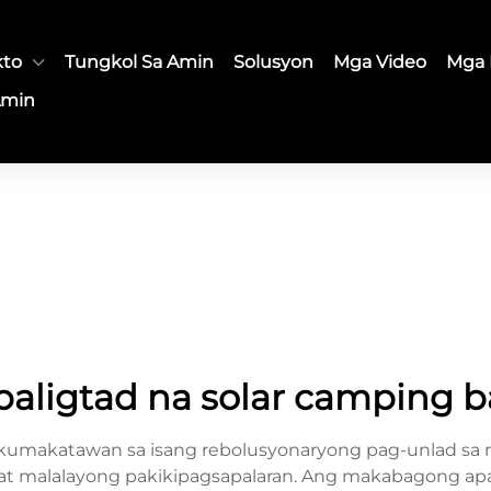
kto
Tungkol Sa Amin
Solusyon
Mga Video
Mga 
Amin
aligtad na solar camping b
 kumakatawan sa isang rebolusyonaryong pag-unlad sa m
as at malalayong pakikipagsapalaran. Ang makabagong ap