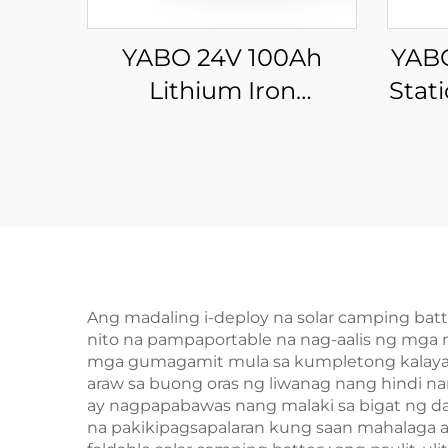
YABO 24V 100Ah
YABO
Lithium Iron
Stat
Phosphate Battery
Ba
Mataas na Kalidad na
Sol
LiFePO4 Battery Pack
ma
para sa Solar Energy
Sol
Storage Systems, Golf
Ou
Carts
Ho
Tra
Ang madaling i-deploy na solar camping ba
nito na pampaportable na nag-aalis ng mga 
mga gumagamit mula sa kumpletong kalayaan
araw sa buong oras ng liwanag nang hindi 
ay nagpapabawas nang malaki sa bigat ng da
na pakikipagsapalaran kung saan mahalaga an