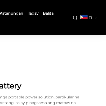
Katanungan
Ilagay
Balita
TL
attery
ga portable power solution, partikular na
aratong ito ay pinagsama ang mataas na