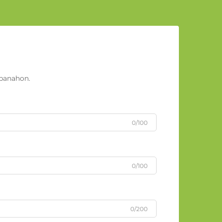
panahon.
0/100
0/100
0/200