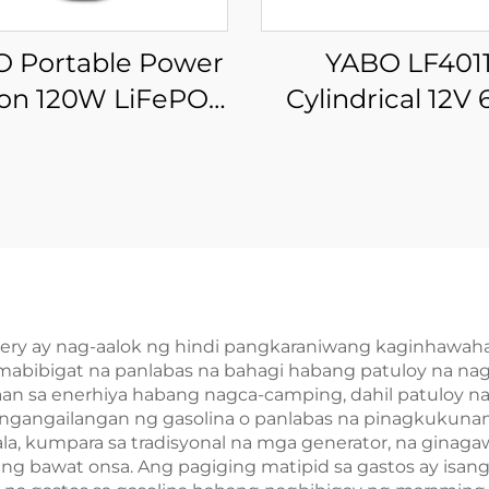
 Portable Power
YABO LF401
ion 120W LiFePO4
Cylindrical 12V
ttery 31200mAh
LiFePO4 Bate
ar Generator na
Muling Napapa
y 30W Foldable
na Lithium Ir
ar Panel para sa
Phosphate Bat
tdoor Camping,
para sa Solar S
me Emergency,
vel, Laptops, UPS
ttery ay nag-aalok ng hindi pangkaraniwang kaginhaw
mabibigat na panlabas na bahagi habang patuloy na na
Backup
 sa enerhiya habang nagca-camping, dahil patuloy na 
nangangailangan ng gasolina o panlabas na pinagkukun
la, kumpara sa tradisyonal na mga generator, na ginag
g bawat onsa. Ang pagiging matipid sa gastos ay isang