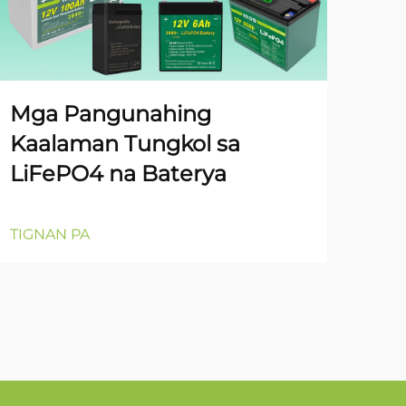
Pa
Mo
Ipi
Mga Pangunahing
12
Kaalaman Tungkol sa
Ba
LiFePO4 na Baterya
TIG
TIGNAN PA