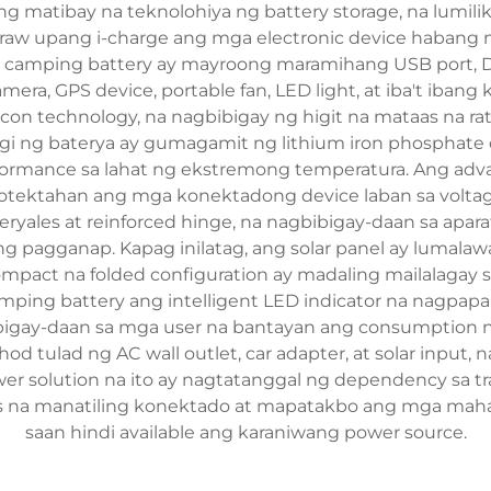
g matibay na teknolohiya ng battery storage, na lumi
raw upang i-charge ang mga electronic device habang n
 camping battery ay mayroong maramihang USB port, DC 
a, GPS device, portable fan, LED light, at iba't ibang
con technology, na nagbibigay ng higit na mataas na r
gi ng baterya ay gumagamit ng lithium iron phosphate 
performance sa lahat ng ekstremong temperatura. Ang 
otektahan ang mga konektadong device laban sa voltage 
eryales at reinforced hinge, na nagbibigay-daan sa ap
g pagganap. Kapag inilatag, ang solar panel ay lumalaw
mpact na folded configuration ay madaling mailalagay
amping battery ang intelligent LED indicator na nagpapak
igay-daan sa mga user na bantayan ang consumption n
d tulad ng AC wall outlet, car adapter, at solar inpu
wer solution na ito ay nagtatanggal ng dependency sa trad
as na manatiling konektado at mapatakbo ang mga mah
saan hindi available ang karaniwang power source.