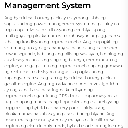
Management System
Ang hybrid car battery pack ay mayroong lubhang
sopistikadong power management system na patuloy na
nag-o-optimize sa distribusyon ng enerhiya upang
maibigay ang pinakamataas na kahusayan at pagganap sa
lahat ng kondisyon ng pagmamaneho. Ang mapagkiling
sistemang ito ay nagbabantay sa daan-daang parameter
bawat segundo, kabilang ang bilis ng sasakyan, hinihinging
akselerasyon, antas ng singa ng baterya, temperatura ng
engine, at mga pattern ng pagmamaneho upang gumawa
ng real-time na desisyon tungkol sa paglalaan ng
kapangyarihan sa pagitan ng hybrid car battery pack at
gasoline engine. Ang mga advanced predictive algorithm
ay nag-aanalisa sa darating na kondisyon ng
pagmamaneho gamit ang GPS data at impormasyon sa
trapiko upang mauna nang i-optimize ang estratehiya ng
paggamit ng hybrid car battery pack, tinitiyak ang
pinakamataas na kahusayan para sa buong biyahe. Ang
power management system ay maayos na lumilipat sa
pagitan ng electric-only mode, hybrid mode, at engine-only