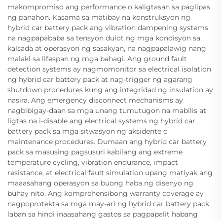
makompromiso ang performance o kaligtasan sa paglipas
ng panahon. Kasama sa matibay na konstruksyon ng
hybrid car battery pack ang vibration dampening systems
na nagpapababa sa tensyon dulot ng mga kondisyon sa
kalsada at operasyon ng sasakyan, na nagpapalawig nang
malaki sa lifespan ng mga bahagi. Ang ground fault
detection systems ay nagmomonitor sa electrical isolation
ng hybrid car battery pack at nag-trigger ng agarang
shutdown procedures kung ang integridad ng insulation ay
nasira. Ang emergency disconnect mechanisms ay
nagbibigay-daan sa mga unang tumutugon na mabilis at
ligtas na i-disable ang electrical systems ng hybrid car
battery pack sa mga sitwasyon ng aksidente o
maintenance procedures. Dumaan ang hybrid car battery
pack sa masusing pagsusuri kabilang ang extreme
temperature cycling, vibration endurance, impact
resistance, at electrical fault simulation upang matiyak ang
maaasahang operasyon sa buong haba ng disenyo ng
buhay nito. Ang komprehensibong warranty coverage ay
nagpoprotekta sa mga may-ari ng hybrid car battery pack
laban sa hindi inaasahang gastos sa pagpapalit habang