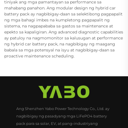
tiniyak ang mga pamantayan sa performance sa
mahabang panahon. Ang modular design ng hybrid car
battery pack ay nagbibigay-daan sa selektibong pagpapalit
ng mga bahagi imbes na kumpletong pagpapalit ng
sistema, na nagpapababa sa gastos sa maintenance at
epekto sa kapaligiran. Ang advanced diagnostic capabilities
ay patuloy na nagmomonitor sa kalusugan at performance
ng hybrid car battery pack, na nagbibigay ng maagang
babala sa mga potensyal na isyu at nagbibigay-daan sa
proactive maintenance scheduling.
Ang Shenzhen Yabo Power Technology Co., Ltd. ay
nagbibigay ng pasadyang mga LiFePO4 battery
pack para sa solar, EV, at pang-industriyang