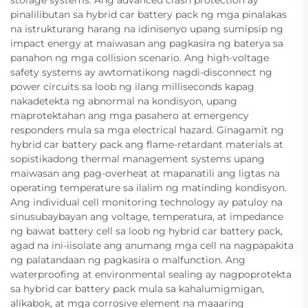
storage systems. Ang advanced crash protection ay
pinalilibutan sa hybrid car battery pack ng mga pinalakas
na istrukturang harang na idinisenyo upang sumipsip ng
impact energy at maiwasan ang pagkasira ng baterya sa
panahon ng mga collision scenario. Ang high-voltage
safety systems ay awtomatikong nagdi-disconnect ng
power circuits sa loob ng ilang milliseconds kapag
nakadetekta ng abnormal na kondisyon, upang
maprotektahan ang mga pasahero at emergency
responders mula sa mga electrical hazard. Ginagamit ng
hybrid car battery pack ang flame-retardant materials at
sopistikadong thermal management systems upang
maiwasan ang pag-overheat at mapanatili ang ligtas na
operating temperature sa ilalim ng matinding kondisyon.
Ang individual cell monitoring technology ay patuloy na
sinusubaybayan ang voltage, temperatura, at impedance
ng bawat battery cell sa loob ng hybrid car battery pack,
agad na ini-iisolate ang anumang mga cell na nagpapakita
ng palatandaan ng pagkasira o malfunction. Ang
waterproofing at environmental sealing ay nagpoprotekta
sa hybrid car battery pack mula sa kahalumigmigan,
alikabok, at mga corrosive element na maaaring