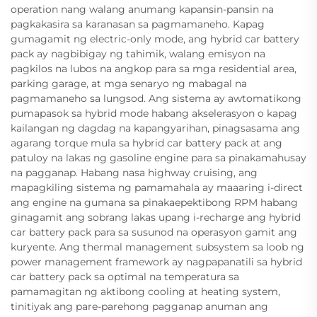
operation nang walang anumang kapansin-pansin na
pagkakasira sa karanasan sa pagmamaneho. Kapag
gumagamit ng electric-only mode, ang hybrid car battery
pack ay nagbibigay ng tahimik, walang emisyon na
pagkilos na lubos na angkop para sa mga residential area,
parking garage, at mga senaryo ng mabagal na
pagmamaneho sa lungsod. Ang sistema ay awtomatikong
pumapasok sa hybrid mode habang akselerasyon o kapag
kailangan ng dagdag na kapangyarihan, pinagsasama ang
agarang torque mula sa hybrid car battery pack at ang
patuloy na lakas ng gasoline engine para sa pinakamahusay
na pagganap. Habang nasa highway cruising, ang
mapagkiling sistema ng pamamahala ay maaaring i-direct
ang engine na gumana sa pinakaepektibong RPM habang
ginagamit ang sobrang lakas upang i-recharge ang hybrid
car battery pack para sa susunod na operasyon gamit ang
kuryente. Ang thermal management subsystem sa loob ng
power management framework ay nagpapanatili sa hybrid
car battery pack sa optimal na temperatura sa
pamamagitan ng aktibong cooling at heating system,
tinitiyak ang pare-parehong pagganap anuman ang