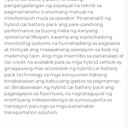
pangangailangan ng espesyal na teknik sa
pagmamaneho o anumang manual na
interbensyon mula sa operator. Pinananatili ng
hybrid car battery pack ang pare-parehong
performance sa buong haba ng kanyang
operational lifespan, kasama ang sopistikadong
monitoring systems na humahadlang sa pagkasira
at tinitiyak ang maaasahang operasyon sa loob ng
maraming taon. Ang mga insentibo sa pananalapi at
tax credit na available para sa mga hybrid vehicle ay
ginagawang mas accessible ng hybrid car battery
pack technology sa mga konsyumer habang
binabawasan ang kabuuang gastos sa pagmamay-
ari. Binabawasan ng hybrid car battery pack ang
pagkagapos sa fossil fuels, na nagtataguyod ng
enerhiyang independensya at sumusuporta sa
transisyon patungo sa mga sustainable
transportation solution.