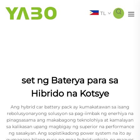
TL
set ng Baterya para sa
Hibrido na Kotsye
Ang hybrid car battery pack ay kumakatawan sa isang
rebolusyonaryong solusyon sa pag-iimbak ng enerhiya na
pinagsasama ang makabagong teknolohiya at kamalayan
sa kalikasan upang magbigay ng superior na performance
ng sasakyan. Ang sopistikadong power system na ito ay
gumagana bilang puso ng mga hybrid vehicle, na maayos