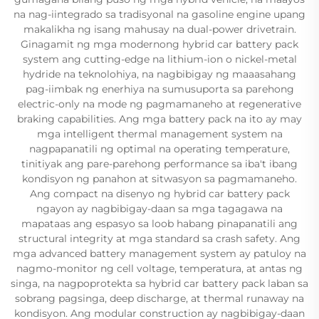
na nag-iintegrado sa tradisyonal na gasoline engine upang
makalikha ng isang mahusay na dual-power drivetrain.
Ginagamit ng mga modernong hybrid car battery pack
system ang cutting-edge na lithium-ion o nickel-metal
hydride na teknolohiya, na nagbibigay ng maaasahang
pag-iimbak ng enerhiya na sumusuporta sa parehong
electric-only na mode ng pagmamaneho at regenerative
braking capabilities. Ang mga battery pack na ito ay may
mga intelligent thermal management system na
nagpapanatili ng optimal na operating temperature,
tinitiyak ang pare-parehong performance sa iba't ibang
kondisyon ng panahon at sitwasyon sa pagmamaneho.
Ang compact na disenyo ng hybrid car battery pack
ngayon ay nagbibigay-daan sa mga tagagawa na
mapataas ang espasyo sa loob habang pinapanatili ang
structural integrity at mga standard sa crash safety. Ang
mga advanced battery management system ay patuloy na
nagmo-monitor ng cell voltage, temperatura, at antas ng
singa, na nagpoprotekta sa hybrid car battery pack laban sa
sobrang pagsinga, deep discharge, at thermal runaway na
kondisyon. Ang modular construction ay nagbibigay-daan