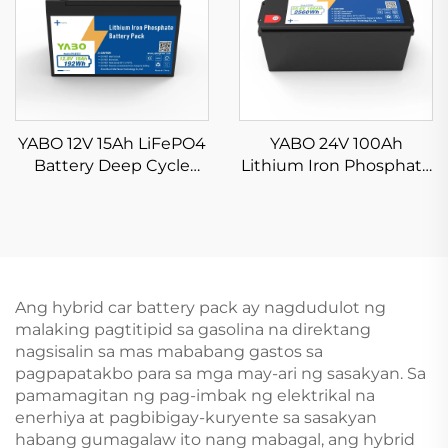
YABO 12V 15Ah LiFePO4
YABO 24V 100Ah
Battery Deep Cycle
Lithium Iron Phosphate
Lithium Iron Phosphate
Battery Mataas na
Pack para sa Mga Bata
Kalidad na LiFePO4
sa Ride-On, Fish Finder,
Battery Pack para sa
Trolling Motor, Electric
Solar Energy Storage
Wheelchair, Solar
Systems, Golf Carts
System at Backup
Ang hybrid car battery pack ay nagdudulot ng
Power
malaking pagtitipid sa gasolina na direktang
nagsisalin sa mas mababang gastos sa
pagpapatakbo para sa mga may-ari ng sasakyan. Sa
pamamagitan ng pag-imbak ng elektrikal na
enerhiya at pagbibigay-kuryente sa sasakyan
habang gumagalaw ito nang mabagal, ang hybrid