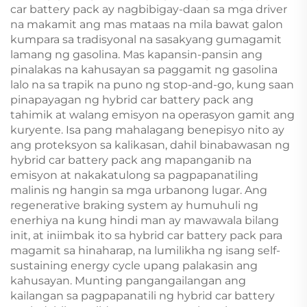
car battery pack ay nagbibigay-daan sa mga driver
na makamit ang mas mataas na mila bawat galon
kumpara sa tradisyonal na sasakyang gumagamit
lamang ng gasolina. Mas kapansin-pansin ang
pinalakas na kahusayan sa paggamit ng gasolina
lalo na sa trapik na puno ng stop-and-go, kung saan
pinapayagan ng hybrid car battery pack ang
tahimik at walang emisyon na operasyon gamit ang
kuryente. Isa pang mahalagang benepisyo nito ay
ang proteksyon sa kalikasan, dahil binabawasan ng
hybrid car battery pack ang mapanganib na
emisyon at nakakatulong sa pagpapanatiling
malinis ng hangin sa mga urbanong lugar. Ang
regenerative braking system ay humuhuli ng
enerhiya na kung hindi man ay mawawala bilang
init, at iniimbak ito sa hybrid car battery pack para
magamit sa hinaharap, na lumilikha ng isang self-
sustaining energy cycle upang palakasin ang
kahusayan. Munting pangangailangan ang
kailangan sa pagpapanatili ng hybrid car battery