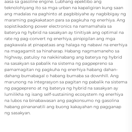
aasa sa gasoline engine. Lubhang epektibo ang
teknolohiyang ito sa mga urban na kapaligiran kung saan
ang madalas na paghinto at pagbibiyahe ay nagbibigay ng
maraming pagkakataon para sa pagkuha ng enerhiya. Ang
sopistikadong power electronics na namamahala sa
baterya ng hybrid na sasakyan ay tinitiyak ang optimal na
rate ng pag-convert ng enerhiya, pinipigilan ang mga
pagkawala at pinapataas ang halaga ng nabawi na enerhiya
na magagamit sa hinaharap. Habang nagmamaneho sa
highway, patuloy na nakikinabang ang baterya ng hybrid
na sasakyan sa pabalik na sistema ng pagpepreno sa
pamamagitan ng pagkuha ng enerhiya habang dahan-
dahang bumabagal o habang bumaba sa downhill. Ang
marunong na integrasyon sa pagitan ng pabalik na sistema
ng pagpepreno at ng baterya ng hybrid na sasakyan ay
lumilikha ng isang self-sustaining ecosystem ng enerhiya
na lubos na binabawasan ang pagkonsumo ng gasolina
habang pinananatili ang buong kakayahan ng pagganap
ng sasakyan.