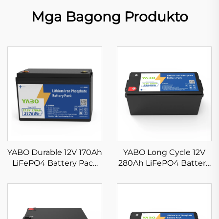
Mga Bagong Produkto
YABO Durable 12V 170Ah
YABO Long Cycle 12V
LiFePO4 Battery Pack
280Ah LiFePO4 Battery
Long Lifespan Lithium
Pack Lithium Iron
Iron Phosphate Battery
Phosphate Deep Cycle
para sa Off-Grid Solar
Battery para sa Electric
Energy Storage System
Vehicle, Golf Cart, at
Solar Power