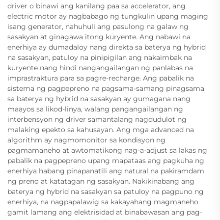
driver o binawi ang kanilang paa sa accelerator, ang
electric motor ay nagbabago ng tungkulin upang maging
isang generator, nahuhuli ang pasulong na galaw ng
sasakyan at ginagawa itong kuryente. Ang nabawi na
enerhiya ay dumadaloy nang direkta sa baterya ng hybrid
na sasakyan, patuloy na pinipigilan ang nakaimbak na
kuryente nang hindi nangangailangan ng panlabas na
imprastraktura para sa pagre-recharge. Ang pabalik na
sistema ng pagpepreno na pagsama-samang pinagsama
sa baterya ng hybrid na sasakyan ay gumagana nang
maayos sa likod-linya, walang pangangailangan ng
interbensyon ng driver samantalang nagdudulot ng
malaking epekto sa kahusayan. Ang mga advanced na
algorithm ay nagmomonitor sa kondisyon ng
pagmamaneho at awtomatikong nag-a-adjust sa lakas ng
pabalik na pagpepreno upang mapataas ang pagkuha ng
enerhiya habang pinapanatili ang natural na pakiramdam
ng preno at katatagan ng sasakyan. Nakikinabang ang
baterya ng hybrid na sasakyan sa patuloy na pagpuno ng
enerhiya, na nagpapalawig sa kakayahang magmaneho
gamit lamang ang elektrisidad at binabawasan ang pag-