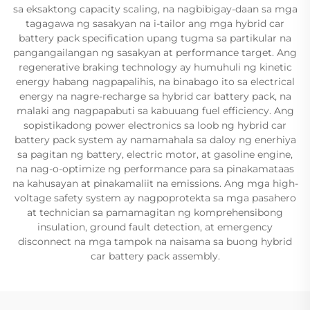
sa eksaktong capacity scaling, na nagbibigay-daan sa mga
tagagawa ng sasakyan na i-tailor ang mga hybrid car
battery pack specification upang tugma sa partikular na
pangangailangan ng sasakyan at performance target. Ang
regenerative braking technology ay humuhuli ng kinetic
energy habang nagpapalihis, na binabago ito sa electrical
energy na nagre-recharge sa hybrid car battery pack, na
malaki ang nagpapabuti sa kabuuang fuel efficiency. Ang
sopistikadong power electronics sa loob ng hybrid car
battery pack system ay namamahala sa daloy ng enerhiya
sa pagitan ng battery, electric motor, at gasoline engine,
na nag-o-optimize ng performance para sa pinakamataas
na kahusayan at pinakamaliit na emissions. Ang mga high-
voltage safety system ay nagpoprotekta sa mga pasahero
at technician sa pamamagitan ng komprehensibong
insulation, ground fault detection, at emergency
disconnect na mga tampok na naisama sa buong hybrid
car battery pack assembly.