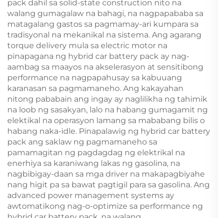
pack dahil sa solid-state construction nito na
walang gumagalaw na bahagi, na nagpapababa sa
matagalang gastos sa pagmamay-ari kumpara sa
tradisyonal na mekanikal na sistema. Ang agarang
torque delivery mula sa electric motor na
pinapagana ng hybrid car battery pack ay nag-
aambag sa maayos na akselerasyon at sensitibong
performance na nagpapahusay sa kabuuang
karanasan sa pagmamaneho. Ang kakayahan
nitong pababain ang ingay ay naglilikha ng tahimik
na loob ng sasakyan, lalo na habang gumagamit ng
elektikal na operasyon lamang sa mababang bilis o
habang naka-idle. Pinapalawig ng hybrid car battery
pack ang saklaw ng pagmamaneho sa
pamamagitan ng pagdagdag ng elektrikal na
enerhiya sa karaniwang lakas ng gasolina, na
nagbibigay-daan sa mga driver na makapagbiyahe
nang higit pa sa bawat pagtigil para sa gasolina. Ang
advanced power management systems ay
awtomatikong nag-o-optimize sa performance ng
hybrid car battery pack, na walang